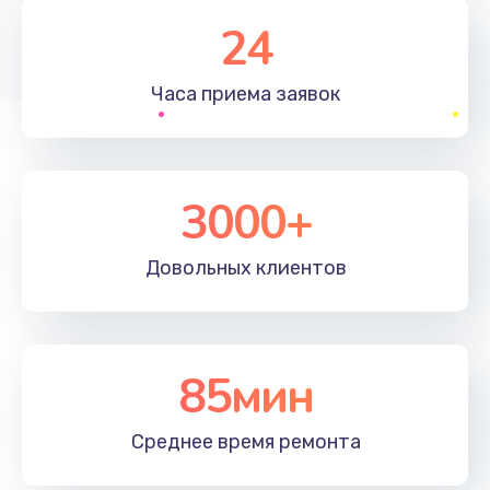
1830 руб.
24
Заказать
Часа приема
заявок
Устранение ошибок
2000 руб.
Заказать
3000+
Ремонт после залития
Довольных
клиентов
2100 руб.
Заказать
Ремонт электроплаты
85мин
1400 руб.
Среднее время
ремонта
Заказать