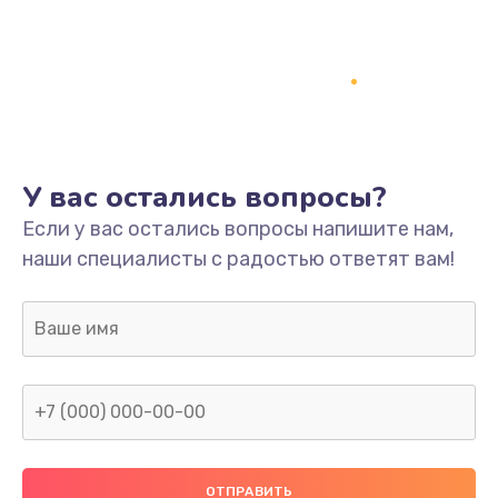
Заказать
Ремонт платы
800 руб.
Заказать
У вас остались вопросы?
Не включается
Если у вас остались вопросы напишите нам,
1400 руб.
наши специалисты с радостью ответят вам!
Заказать
Нет звука
800 руб.
Заказать
Не видит флешку
400 руб.