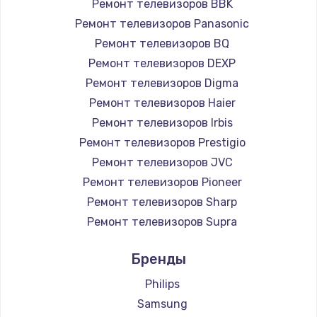
Ремонт телевизоров BBK
890 руб.
Ремонт телевизоров Panasonic
Заказать
Ремонт телевизоров BQ
Ремонт телевизоров DEXP
Замена микросхемы NFC
Ремонт телевизоров Digma
1100 руб.
Ремонт телевизоров Haier
Заказать
Ремонт телевизоров Irbis
Ремонт телевизоров Prestigio
Замена шим-контроллера
Ремонт телевизоров JVC
3900 руб.
Ремонт телевизоров Pioneer
Ремонт телевизоров Sharp
Заказать
Ремонт телевизоров Supra
Настройка Wi-Fi
Ремонт телевизоров Aiwa
Бренды
1030 руб.
Ремонт телевизоров Hisense
Ремонт телевизоров Daewoo
Philips
Заказать
Ремонт телевизоров Centek
Samsung