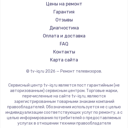
Daewoo
Цены на ремонт
Замена видеокарты
Centek
Гарантия
1600 руб.
Telefunken
Отзывы
Заказать
Hyundai
Диагностика
Doffler
Оплата и доставка
Ремонт разъема питания
Hiper
FAQ
880 руб.
Grundig
Контакты
Заказать
HITACHI
Карта сайта
Konka
© tv-iq.ru
2026
— Ремонт телевизоров.
Замена видеочипа
RED solution
2745 руб.
Thomson
Сервисный центр tv-iq.ru является пост гарантийным (не
Yandex
Заказать
авторизованным) сервисным центром. Торговые марки,
перечисленные на сайте tv-iq.ru, являются
National
зарегистрированным товарными знаками компаний
Замена северного моста
iFFALCON
правообладателей. Обозначения используется не с целью
индивидуализации соответствующих услуг по ремонту, а с
2600 руб.
Tuvio
целью информирования потребителей о предоставляемых
Nord
услугах в отношении техники правообладателя
Заказать