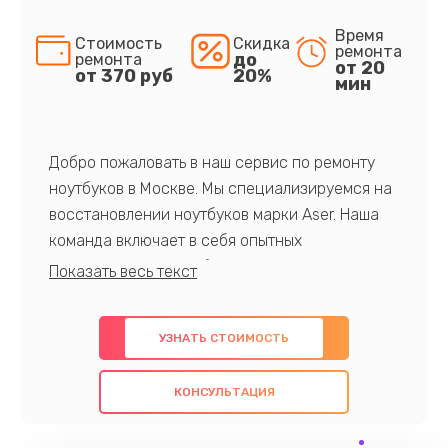
Время
Стоимость
Скидка
ремонта
до
ремонта
от 20
от 370 руб
20%
мин
Добро пожаловать в наш сервис по ремонту
ноутбуков в Москве. Мы специализируемся на
восстановлении ноутбуков марки Aser. Наша
команда включает в себя опытных
профессионалов с обширными знаниями и
многолетним опытом в данной области. Мы
предлагаем быстрый и качественный ремонт с
УЗНАТЬ СТОИМОСТЬ
использованием оригинальных компонентов, а
также гарантируем качество всех
КОНСУЛЬТАЦИЯ
проведенных работ. Наша цель - предоставить
клиентам надежное и профессиональное