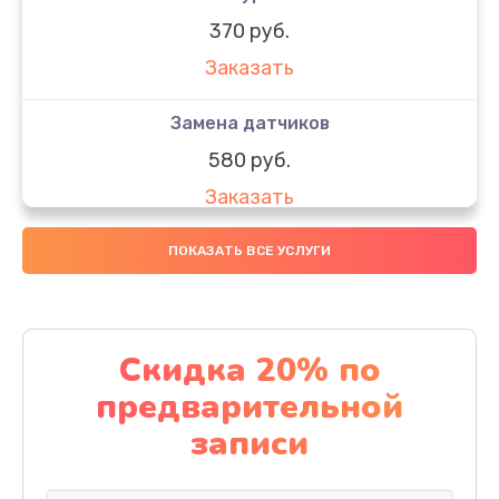
370 руб.
Заказать
Замена датчиков
580 руб.
Заказать
Комплексная чистка
ПОКАЗАТЬ ВСЕ УСЛУГИ
800 руб.
Заказать
Скидка 20% по
Замена дисплея (экрана)
предварительной
2000 руб.
записи
Заказать