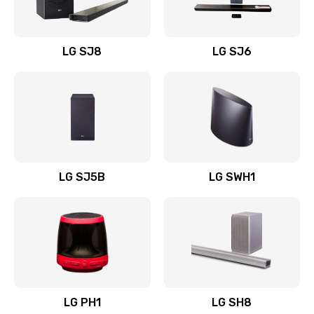
Заказать
Восстановление после заклинивания
LG SJ8
LG SJ6
1400 руб.
Заказать
Восстановление после залития
1500 руб.
Заказать
LG SJ5B
LG SWH1
Замена фильтра
1500 руб.
Заказать
Ремонт корпуса
LG PH1
LG SH8
1400 руб.