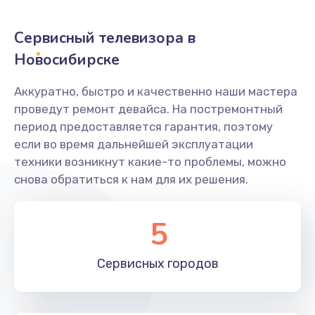
2400 руб.
Заказать
Сервисный телевизора в
Новосибирске
Ремонт системной платы
1600 руб.
Аккуратно, быстро и качественно наши мастера
проведут ремонт девайса. На постремонтный
Заказать
период предоставляется гарантия, поэтому
если во время дальнейшей эксплуатации
Снятие системных ошибок/программный ремонт
техники возникнут какие-то проблемы, можно
1400 руб.
снова обратиться к нам для их решения.
Заказать
5
Ремонт разъема SIM-карты
880 руб.
Сервисных
городов
Заказать
Модернизация