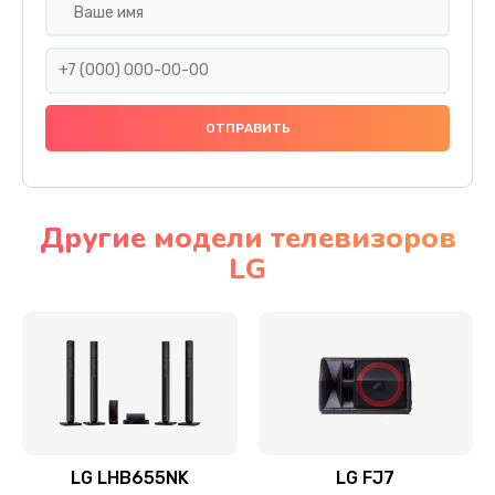
Ремонт платы электроники
1400 руб.
Заказать
Прошивка
1500 руб.
Заказать
Другие модели телевизоров
LG
Ремонт механики привода
1500 руб.
Заказать
Ремонт / замена кнопок, клавиш, индикаторов,
разъемов
1550 руб.
LG LHB655NK
LG FJ7
Заказать