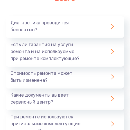
Очень тихо играет
700 руб.
Диагностика проводится
Заказать
бесплатно?
Не заряжается
Есть ли гарантия на услуги
800 руб.
ремонта и на используемые
при ремонте комплектующие?
Заказать
Стоимость ремонта может
Замена кнопок
быть изменена?
490 руб.
Заказать
Какие документы выдает
сервисный центр?
Восстановление после попадания влаги
При ремонте используются
790 руб.
оригинальные комплектующие
Заказать