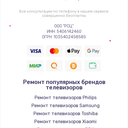
1400 руб.
Заказать
Все консультации по телефону в нашем сервисе
совершенно бесплатны
Восстановление цепи питания, пайка
ООО "РСЦ"
ИНН: 5406142460
880 руб.
ОГРН: 1035402458585
Заказать
Программный ремонт/прошивка
390 руб.
Заказать
Ремонт популярных брендов
телевизоров
Замена Bluetooth/Wi-Fi модуля
Ремонт телевизоров Philips
800 руб.
Ремонт телевизоров Samsung
Заказать
Ремонт телевизоров Toshiba
Ремонт телевизоров Xiaomi
Замена картридера