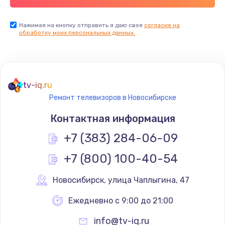
Заказать
Нажимая на кнопку отправить я даю свое
согласие на
обработку моих персональных данных.
Не реагирует на кнопки
700 руб.
Заказать
tv-iq.ru
Не сопряжается с устройством
Ремонт телевизоров в Новосибирске
900 руб.
Контактная информация
Заказать
+7 (383) 284-06-09
Помехи и искажение звука
+7 (800) 100-40-54
900 руб.
Новосибирск
,
 улица Чаплыгина, 47
Заказать
Ежедневно с 9:00 до 21:00
Не работает
info@tv-iq.ru