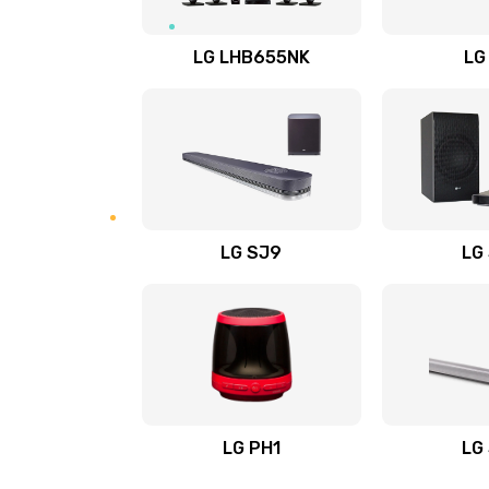
Восстановление после заклини
LG LHB655NK
LG
Восстановление после залития
Замена фильтра
Ремонт корпуса
LG SJ9
LG
Полная профилактика вертикал
пылесоса
Пайка конденсаторов
Ремонт электронного блока упр
LG PH1
LG
Ремонт или замена двигателя