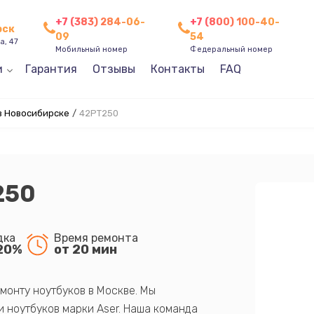
+7 (383) 284-06-
+7 (800) 100-40-
рск
09
54
а, 47
Мобильный номер
Федеральный номер
и
Гарантия
Отзывы
Контакты
FAQ
в Новосибирске
/
42PT250
250
дка
Время ремонта
20%
от 20 мин
монту ноутбуков в Москве. Мы
 ноутбуков марки Aser. Наша команда