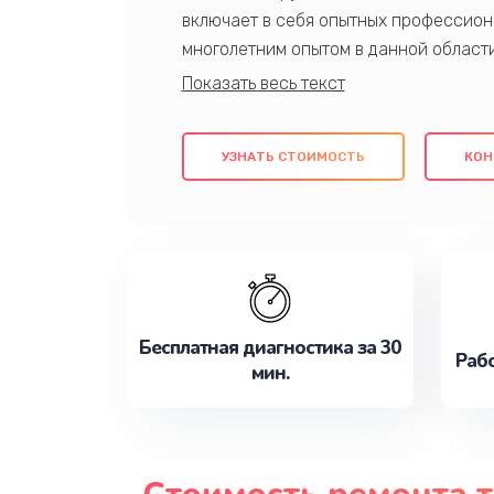
включает в себя опытных профессион
многолетним опытом в данной област
качественный ремонт с использовани
гарантируем качество всех проведенн
клиентам надежное и профессиональн
УЗНАТЬ СТОИМОСТЬ
КОН
потребности наилучшим образом. Не 
сейчас!
Бесплатная диагностика за 30
Рабо
мин.