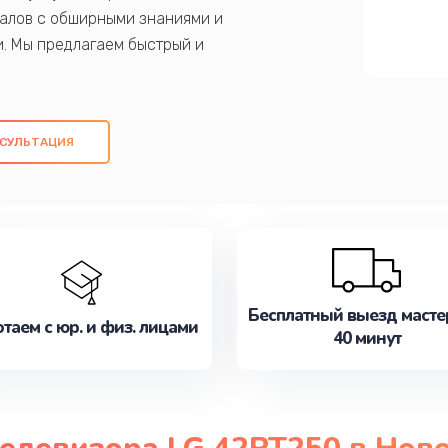
алов с обширными знаниями и
и. Мы предлагаем быстрый и
ем оригинальных компонентов, а также
ых работ. Наша цель - предоставить
ое обслуживание, удовлетворяя их
СУЛЬТАЦИЯ
медлите записаться на ремонт уже
Бесплатный выезд масте
таем с юр. и физ. лицами
40 минут