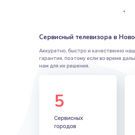
Ремонт системной платы
Снятие системных ошибок/про
Сервисный телевизора в Нов
ремонт
Аккуратно, быстро и качественно на
Ремонт разъема SIM-карты
гарантия, поэтому если во время дал
нам для их решения.
Модернизация
Устранение ошибок
5
Ремонт после залития
Сервисных
Ремонт электроплаты
городов