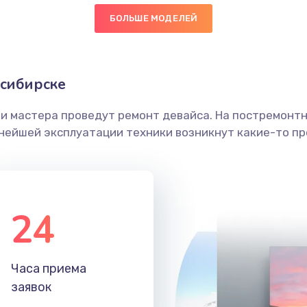
БОЛЬШЕ МОДЕЛЕЙ
30 мин
1 год
граммный
60 мин
3 года
осибирске
ши мастера проведут ремонт девайса. На постремонт
20 мин
2 года
ьнейшей эксплуатации техники возникнут какие-то пр
60 мин
2 года
40 мин
2 года
24
30 мин
2 года
Часа приема
20 мин
2 года
заявок