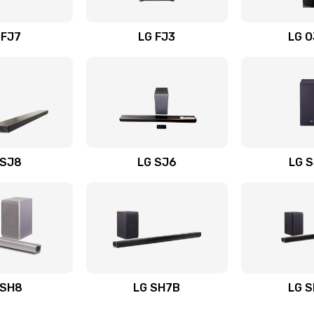
вания
60 мин
2 года
 FJ7
LG FJ3
LG 
40 мин
1 год
30 мин
1 год
50 мин
3 года
 SJ8
LG SJ6
LG 
ьного
60 мин
3 года
20 мин
3 года
авления
50 мин
1 год
 SH8
LG SH7B
LG 
20 мин
1 год