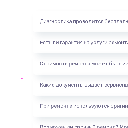
Замена динамика
Диагностика проводится бесплат
Замена корпуса
Замена аккумулятора
Есть ли гарантия на услуги ремон
Замена разъема
Стоимость ремонта может быть и
Ремонт платы
Какие документы выдает сервисны
Не включается
Нет звука
При ремонте используются оригин
Не видит флешку
Возможен ли срочный ремонт? Мог