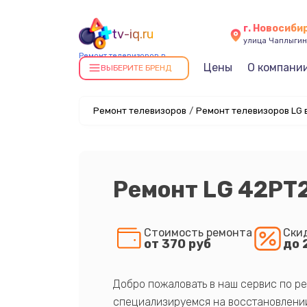
г. Новосиби
tv-iq.ru
улица Чаплыгин
Ремонт телевизоров в
Цены
О компани
Новосибирске
ВЫБЕРИТЕ БРЕНД
Ремонт телевизоров
/
Ремонт телевизоров LG 
Ремонт LG 42PT
Стоимость ремонта
Ски
от 370 руб
до 
Добро пожаловать в наш сервис по ре
специализируемся на восстановлении