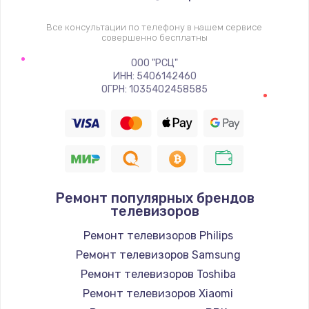
1400 руб.
Заказать
Все консультации по телефону в нашем сервисе
совершенно бесплатны
Восстановление цепи питания, пайка
ООО "РСЦ"
ИНН: 5406142460
880 руб.
ОГРН: 1035402458585
Заказать
Программный ремонт/прошивка
390 руб.
Заказать
Ремонт популярных брендов
телевизоров
Замена Bluetooth/Wi-Fi модуля
Ремонт телевизоров Philips
800 руб.
Ремонт телевизоров Samsung
Заказать
Ремонт телевизоров Toshiba
Ремонт телевизоров Xiaomi
Замена картридера