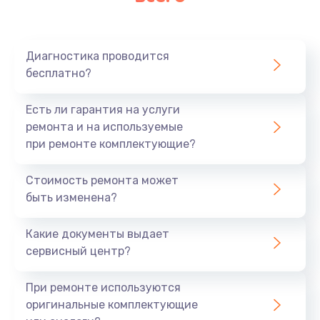
Очень тихо играет
700 руб.
Диагностика проводится
Заказать
бесплатно?
Не заряжается
Есть ли гарантия на услуги
800 руб.
ремонта и на используемые
при ремонте комплектующие?
Заказать
Стоимость ремонта может
Замена кнопок
быть изменена?
490 руб.
Заказать
Какие документы выдает
сервисный центр?
Восстановление после попадания влаги
При ремонте используются
790 руб.
оригинальные комплектующие
Заказать