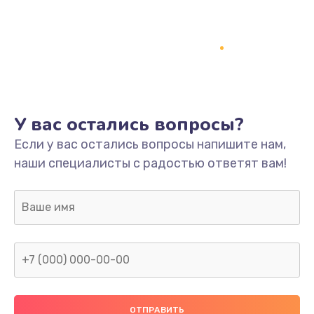
Заказать
Ремонт платы
800 руб.
Заказать
У вас остались вопросы?
Не включается
Если у вас остались вопросы напишите нам,
1400 руб.
наши специалисты с радостью ответят вам!
Заказать
Нет звука
800 руб.
Заказать
Не видит флешку
400 руб.