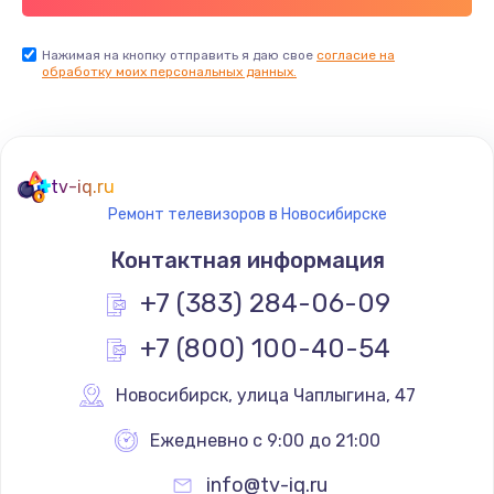
Заказать
Нажимая на кнопку отправить я даю свое
согласие на
обработку моих персональных данных.
Не реагирует на кнопки
700 руб.
Заказать
tv-iq.ru
Не сопряжается с устройством
Ремонт телевизоров в Новосибирске
900 руб.
Контактная информация
Заказать
+7 (383) 284-06-09
Помехи и искажение звука
+7 (800) 100-40-54
900 руб.
Новосибирск
,
 улица Чаплыгина, 47
Заказать
Ежедневно с 9:00 до 21:00
Не работает
info@tv-iq.ru