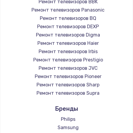
Ремонт телевизоров BBK
890 руб.
Ремонт телевизоров Panasonic
Заказать
Ремонт телевизоров BQ
Ремонт телевизоров DEXP
Замена микросхемы NFC
Ремонт телевизоров Digma
1100 руб.
Ремонт телевизоров Haier
Заказать
Ремонт телевизоров Irbis
Ремонт телевизоров Prestigio
Замена шим-контроллера
Ремонт телевизоров JVC
3900 руб.
Ремонт телевизоров Pioneer
Ремонт телевизоров Sharp
Заказать
Ремонт телевизоров Supra
Настройка Wi-Fi
Ремонт телевизоров Aiwa
Бренды
1030 руб.
Ремонт телевизоров Hisense
Ремонт телевизоров Daewoo
Philips
Заказать
Ремонт телевизоров Centek
Samsung