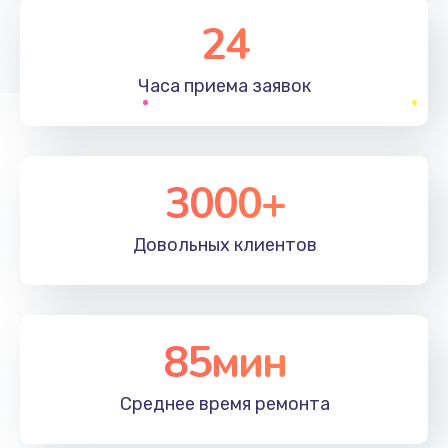
1830 руб.
24
Заказать
Часа приема
заявок
Устранение ошибок
2000 руб.
Заказать
3000+
Ремонт после залития
Довольных
клиентов
2100 руб.
Заказать
Ремонт электроплаты
85мин
1400 руб.
Среднее время
ремонта
Заказать