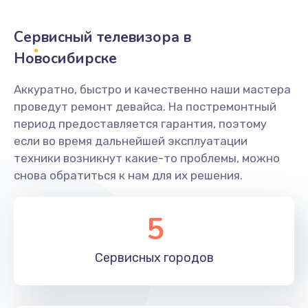
2400 руб.
Заказать
Сервисный телевизора в
Новосибирске
Ремонт системной платы
1600 руб.
Аккуратно, быстро и качественно наши мастера
проведут ремонт девайса. На постремонтный
Заказать
период предоставляется гарантия, поэтому
если во время дальнейшей эксплуатации
Снятие системных ошибок/программный ремонт
техники возникнут какие-то проблемы, можно
1400 руб.
снова обратиться к нам для их решения.
Заказать
5
Ремонт разъема SIM-карты
880 руб.
Сервисных
городов
Заказать
Модернизация