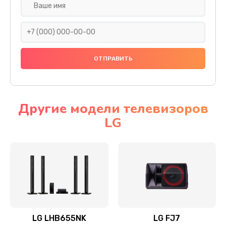
Ремонт платы электроники
1400 руб.
Заказать
Прошивка
1500 руб.
Заказать
Другие модели телевизоров
LG
Ремонт механики привода
1500 руб.
Заказать
Ремонт / замена кнопок, клавиш, индикаторов,
разъемов
1550 руб.
LG LHB655NK
LG FJ7
Заказать