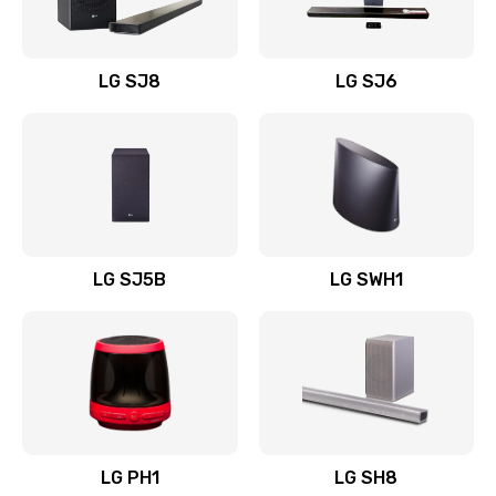
Заказать
Восстановление после заклинивания
LG SJ8
LG SJ6
1400 руб.
Заказать
Восстановление после залития
1500 руб.
Заказать
LG SJ5B
LG SWH1
Замена фильтра
1500 руб.
Заказать
Ремонт корпуса
LG PH1
LG SH8
1400 руб.