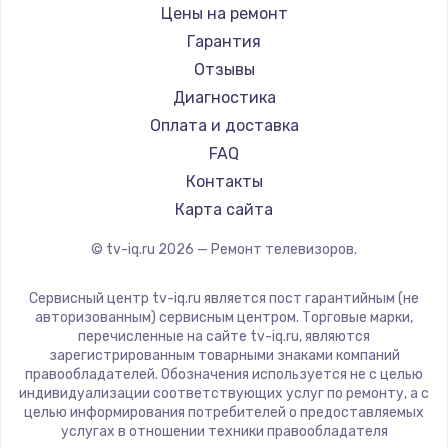
Daewoo
Цены на ремонт
Замена видеокарты
Centek
Гарантия
1600 руб.
Telefunken
Отзывы
Заказать
Hyundai
Диагностика
Doffler
Оплата и доставка
Ремонт разъема питания
Hiper
FAQ
880 руб.
Grundig
Контакты
Заказать
HITACHI
Карта сайта
Konka
© tv-iq.ru
2026
— Ремонт телевизоров.
Замена видеочипа
RED solution
2745 руб.
Thomson
Сервисный центр tv-iq.ru является пост гарантийным (не
Yandex
Заказать
авторизованным) сервисным центром. Торговые марки,
перечисленные на сайте tv-iq.ru, являются
National
зарегистрированным товарными знаками компаний
Замена северного моста
iFFALCON
правообладателей. Обозначения используется не с целью
индивидуализации соответствующих услуг по ремонту, а с
2600 руб.
Tuvio
целью информирования потребителей о предоставляемых
Nord
услугах в отношении техники правообладателя
Заказать