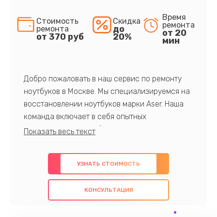
Время
Стоимость
Скидка
ремонта
до
ремонта
от 20
от 370 руб
20%
мин
Добро пожаловать в наш сервис по ремонту
ноутбуков в Москве. Мы специализируемся на
восстановлении ноутбуков марки Aser. Наша
команда включает в себя опытных
профессионалов с обширными знаниями и
многолетним опытом в данной области. Мы
предлагаем быстрый и качественный ремонт с
УЗНАТЬ СТОИМОСТЬ
использованием оригинальных компонентов, а
также гарантируем качество всех
КОНСУЛЬТАЦИЯ
проведенных работ. Наша цель - предоставить
клиентам надежное и профессиональное