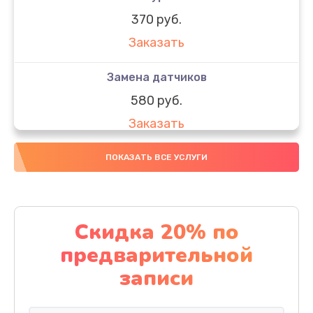
370 руб.
Заказать
Замена датчиков
580 руб.
Заказать
Комплексная чистка
ПОКАЗАТЬ ВСЕ УСЛУГИ
800 руб.
Заказать
Скидка 20% по
Замена дисплея (экрана)
предварительной
2000 руб.
записи
Заказать