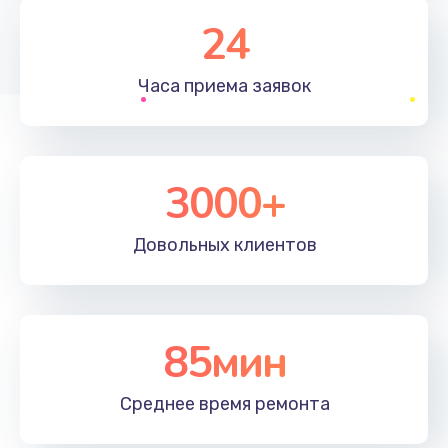
1830 руб.
24
Заказать
Часа приема
заявок
Устранение ошибок
2000 руб.
Заказать
3000+
Ремонт после залития
Довольных
клиентов
2100 руб.
Заказать
Ремонт электроплаты
85мин
1400 руб.
Среднее время
ремонта
Заказать