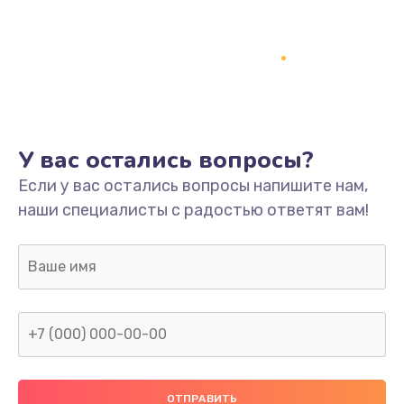
Заказать
Ремонт платы
800 руб.
Заказать
У вас остались вопросы?
Не включается
Если у вас остались вопросы напишите нам,
1400 руб.
наши специалисты с радостью ответят вам!
Заказать
Нет звука
800 руб.
Заказать
Не видит флешку
400 руб.