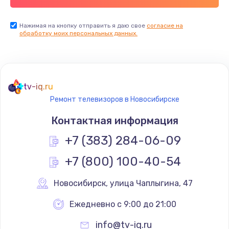
Заказать
Нажимая на кнопку отправить я даю свое
согласие на
обработку моих персональных данных.
Не реагирует на кнопки
700 руб.
Заказать
tv-iq.ru
Не сопряжается с устройством
Ремонт телевизоров в Новосибирске
900 руб.
Контактная информация
Заказать
+7 (383) 284-06-09
Помехи и искажение звука
+7 (800) 100-40-54
900 руб.
Новосибирск
,
 улица Чаплыгина, 47
Заказать
Ежедневно с 9:00 до 21:00
Не работает
info@tv-iq.ru