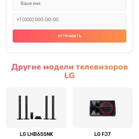
Ремонт платы электроники
1400 руб.
Заказать
Прошивка
1500 руб.
Заказать
Другие модели телевизоров
LG
Ремонт механики привода
1500 руб.
Заказать
Ремонт / замена кнопок, клавиш, индикаторов,
разъемов
1550 руб.
LG LHB655NK
LG FJ7
Заказать