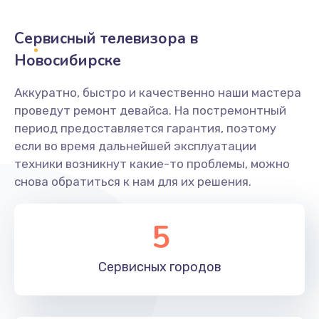
2400 руб.
Заказать
Сервисный телевизора в
Новосибирске
Ремонт системной платы
1600 руб.
Аккуратно, быстро и качественно наши мастера
проведут ремонт девайса. На постремонтный
Заказать
период предоставляется гарантия, поэтому
если во время дальнейшей эксплуатации
Снятие системных ошибок/программный ремонт
техники возникнут какие-то проблемы, можно
1400 руб.
снова обратиться к нам для их решения.
Заказать
5
Ремонт разъема SIM-карты
880 руб.
Сервисных
городов
Заказать
Модернизация