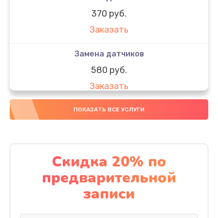
370 руб.
Заказать
Замена датчиков
580 руб.
Заказать
Комплексная чистка
ПОКАЗАТЬ ВСЕ УСЛУГИ
800 руб.
Заказать
Скидка 20% по
Замена дисплея (экрана)
предварительной
2000 руб.
записи
Заказать