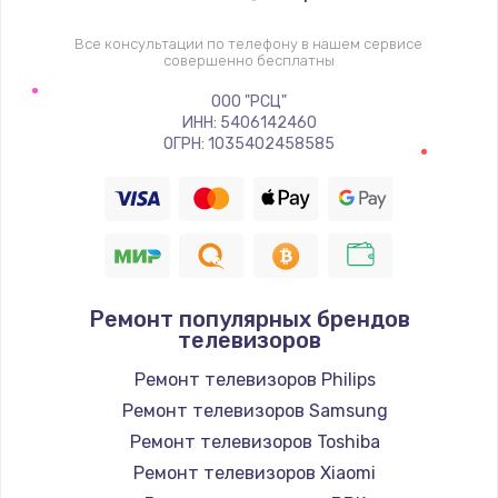
1400 руб.
Заказать
Все консультации по телефону в нашем сервисе
совершенно бесплатны
Восстановление цепи питания, пайка
ООО "РСЦ"
ИНН: 5406142460
880 руб.
ОГРН: 1035402458585
Заказать
Программный ремонт/прошивка
390 руб.
Заказать
Ремонт популярных брендов
телевизоров
Замена Bluetooth/Wi-Fi модуля
Ремонт телевизоров Philips
800 руб.
Ремонт телевизоров Samsung
Заказать
Ремонт телевизоров Toshiba
Ремонт телевизоров Xiaomi
Замена картридера