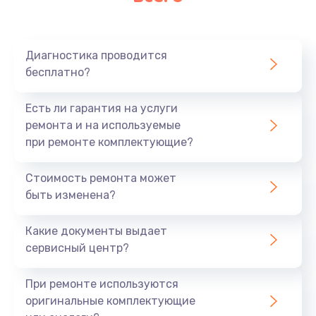
Очень тихо играет
700 руб.
Диагностика проводится
Заказать
бесплатно?
Не заряжается
Есть ли гарантия на услуги
800 руб.
ремонта и на используемые
при ремонте комплектующие?
Заказать
Стоимость ремонта может
Замена кнопок
быть изменена?
490 руб.
Заказать
Какие документы выдает
сервисный центр?
Восстановление после попадания влаги
При ремонте используются
790 руб.
оригинальные комплектующие
Заказать