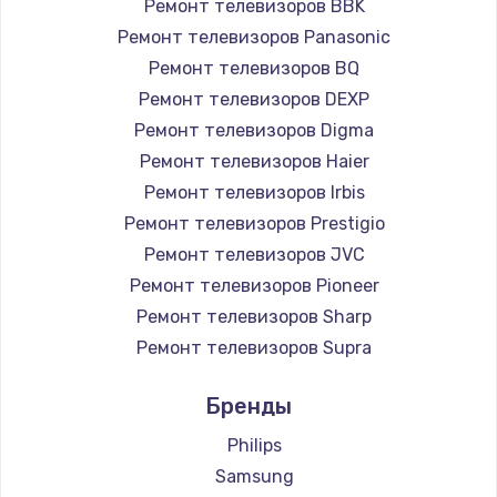
Ремонт телевизоров BBK
890 руб.
Ремонт телевизоров Panasonic
Заказать
Ремонт телевизоров BQ
Ремонт телевизоров DEXP
Замена микросхемы NFC
Ремонт телевизоров Digma
1100 руб.
Ремонт телевизоров Haier
Заказать
Ремонт телевизоров Irbis
Ремонт телевизоров Prestigio
Замена шим-контроллера
Ремонт телевизоров JVC
3900 руб.
Ремонт телевизоров Pioneer
Ремонт телевизоров Sharp
Заказать
Ремонт телевизоров Supra
Настройка Wi-Fi
Ремонт телевизоров Aiwa
Бренды
1030 руб.
Ремонт телевизоров Hisense
Ремонт телевизоров Daewoo
Philips
Заказать
Ремонт телевизоров Centek
Samsung