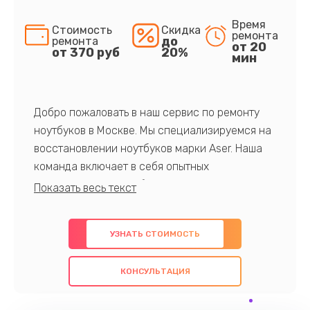
Время
Стоимость
Скидка
ремонта
до
ремонта
от 20
от 370 руб
20%
мин
Добро пожаловать в наш сервис по ремонту
ноутбуков в Москве. Мы специализируемся на
восстановлении ноутбуков марки Aser. Наша
команда включает в себя опытных
профессионалов с обширными знаниями и
многолетним опытом в данной области. Мы
предлагаем быстрый и качественный ремонт с
УЗНАТЬ СТОИМОСТЬ
использованием оригинальных компонентов, а
также гарантируем качество всех
КОНСУЛЬТАЦИЯ
проведенных работ. Наша цель - предоставить
клиентам надежное и профессиональное