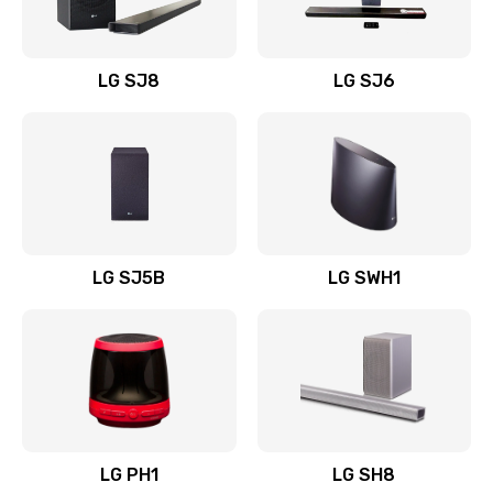
Заказать
Восстановление после заклинивания
LG SJ8
LG SJ6
1400 руб.
Заказать
Восстановление после залития
1500 руб.
Заказать
LG SJ5B
LG SWH1
Замена фильтра
1500 руб.
Заказать
Ремонт корпуса
LG PH1
LG SH8
1400 руб.