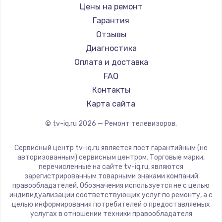
Daewoo
Цены на ремонт
Замена видеокарты
Centek
Гарантия
1600 руб.
Telefunken
Отзывы
Заказать
Hyundai
Диагностика
Doffler
Оплата и доставка
Ремонт разъема питания
Hiper
FAQ
880 руб.
Grundig
Контакты
Заказать
HITACHI
Карта сайта
Konka
© tv-iq.ru
2026
— Ремонт телевизоров.
Замена видеочипа
RED solution
2745 руб.
Thomson
Сервисный центр tv-iq.ru является пост гарантийным (не
Yandex
Заказать
авторизованным) сервисным центром. Торговые марки,
перечисленные на сайте tv-iq.ru, являются
National
зарегистрированным товарными знаками компаний
Замена северного моста
iFFALCON
правообладателей. Обозначения используется не с целью
индивидуализации соответствующих услуг по ремонту, а с
2600 руб.
Tuvio
целью информирования потребителей о предоставляемых
Nord
услугах в отношении техники правообладателя
Заказать