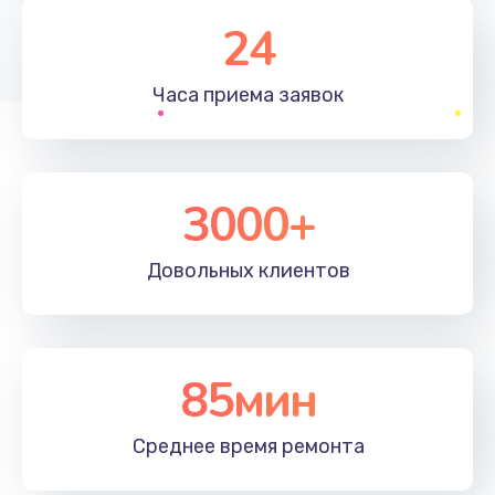
1830 руб.
24
Заказать
Часа приема
заявок
Устранение ошибок
2000 руб.
Заказать
3000+
Ремонт после залития
Довольных
клиентов
2100 руб.
Заказать
Ремонт электроплаты
85мин
1400 руб.
Среднее время
ремонта
Заказать