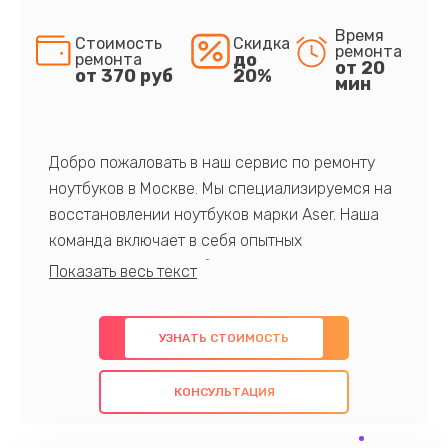
Время
Стоимость
Скидка
ремонта
до
ремонта
от 20
от 370 руб
20%
мин
Добро пожаловать в наш сервис по ремонту
ноутбуков в Москве. Мы специализируемся на
восстановлении ноутбуков марки Aser. Наша
команда включает в себя опытных
профессионалов с обширными знаниями и
многолетним опытом в данной области. Мы
предлагаем быстрый и качественный ремонт с
УЗНАТЬ СТОИМОСТЬ
использованием оригинальных компонентов, а
также гарантируем качество всех
КОНСУЛЬТАЦИЯ
проведенных работ. Наша цель - предоставить
клиентам надежное и профессиональное