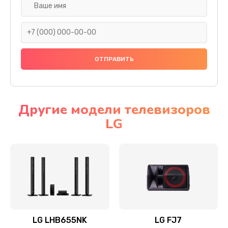
Ремонт платы электроники
1400 руб.
Заказать
Прошивка
1500 руб.
Заказать
Другие модели телевизоров
LG
Ремонт механики привода
1500 руб.
Заказать
Ремонт / замена кнопок, клавиш, индикаторов,
разъемов
1550 руб.
LG LHB655NK
LG FJ7
Заказать