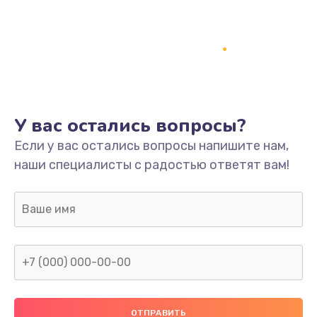
Заказать
Ремонт платы
800 руб.
Заказать
У вас остались вопросы?
Не включается
Если у вас остались вопросы напишите нам,
1400 руб.
наши специалисты с радостью ответят вам!
Заказать
Нет звука
800 руб.
Заказать
Не видит флешку
400 руб.