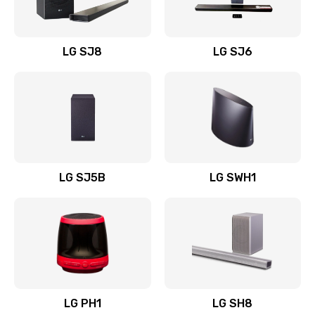
Заказать
Восстановление после заклинивания
LG SJ8
LG SJ6
1400 руб.
Заказать
Восстановление после залития
1500 руб.
Заказать
LG SJ5B
LG SWH1
Замена фильтра
1500 руб.
Заказать
Ремонт корпуса
LG PH1
LG SH8
1400 руб.