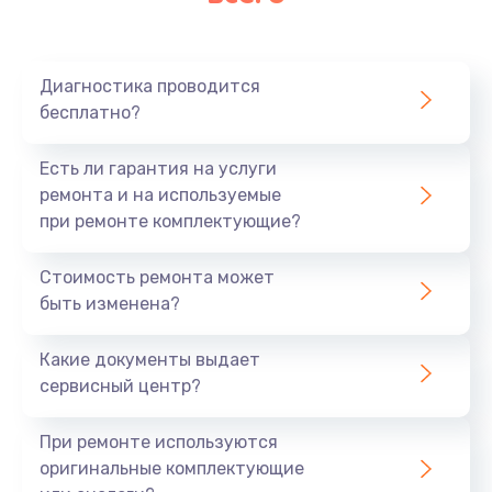
Очень тихо играет
700 руб.
Диагностика проводится
Заказать
бесплатно?
Не заряжается
Есть ли гарантия на услуги
800 руб.
ремонта и на используемые
при ремонте комплектующие?
Заказать
Стоимость ремонта может
Замена кнопок
быть изменена?
490 руб.
Заказать
Какие документы выдает
сервисный центр?
Восстановление после попадания влаги
При ремонте используются
790 руб.
оригинальные комплектующие
Заказать