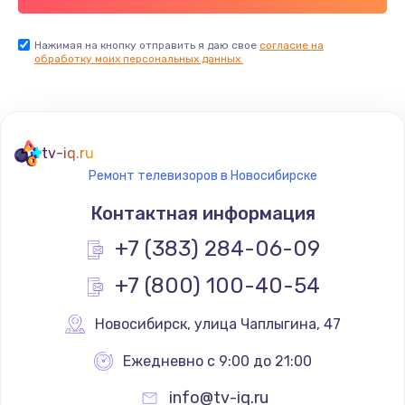
Заказать
Нажимая на кнопку отправить я даю свое
согласие на
обработку моих персональных данных.
Не реагирует на кнопки
700 руб.
Заказать
tv-iq.ru
Не сопряжается с устройством
Ремонт телевизоров в Новосибирске
900 руб.
Контактная информация
Заказать
+7 (383) 284-06-09
Помехи и искажение звука
+7 (800) 100-40-54
900 руб.
Новосибирск
,
 улица Чаплыгина, 47
Заказать
Ежедневно с 9:00 до 21:00
Не работает
info@tv-iq.ru