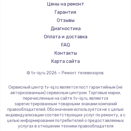
Daewoo
Цены на ремонт
Замена видеокарты
Centek
Гарантия
1600 руб.
Telefunken
Отзывы
Заказать
Hyundai
Диагностика
Doffler
Оплата и доставка
Ремонт разъема питания
Hiper
FAQ
880 руб.
Grundig
Контакты
Заказать
HITACHI
Карта сайта
Konka
© tv-iq.ru
2026
— Ремонт телевизоров.
Замена видеочипа
RED solution
2745 руб.
Thomson
Сервисный центр tv-iq.ru является пост гарантийным (не
Yandex
Заказать
авторизованным) сервисным центром. Торговые марки,
перечисленные на сайте tv-iq.ru, являются
National
зарегистрированным товарными знаками компаний
Замена северного моста
iFFALCON
правообладателей. Обозначения используется не с целью
индивидуализации соответствующих услуг по ремонту, а с
2600 руб.
Tuvio
целью информирования потребителей о предоставляемых
Nord
услугах в отношении техники правообладателя
Заказать