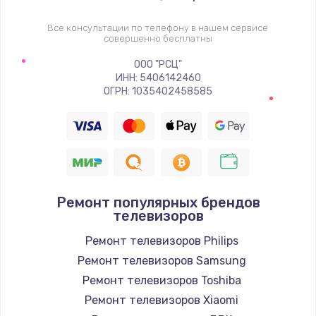
1400 руб.
Заказать
Все консультации по телефону в нашем сервисе
совершенно бесплатны
Восстановление цепи питания, пайка
ООО "РСЦ"
ИНН: 5406142460
880 руб.
ОГРН: 1035402458585
Заказать
Программный ремонт/прошивка
390 руб.
Заказать
Ремонт популярных брендов
телевизоров
Замена Bluetooth/Wi-Fi модуля
Ремонт телевизоров Philips
800 руб.
Ремонт телевизоров Samsung
Заказать
Ремонт телевизоров Toshiba
Ремонт телевизоров Xiaomi
Замена картридера