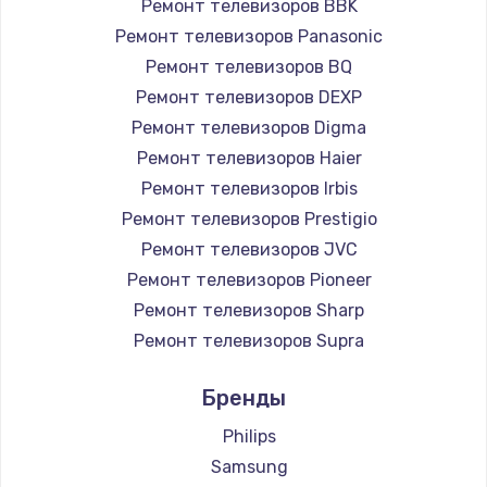
Ремонт телевизоров BBK
890 руб.
Ремонт телевизоров Panasonic
Заказать
Ремонт телевизоров BQ
Ремонт телевизоров DEXP
Замена микросхемы NFC
Ремонт телевизоров Digma
1100 руб.
Ремонт телевизоров Haier
Заказать
Ремонт телевизоров Irbis
Ремонт телевизоров Prestigio
Замена шим-контроллера
Ремонт телевизоров JVC
3900 руб.
Ремонт телевизоров Pioneer
Ремонт телевизоров Sharp
Заказать
Ремонт телевизоров Supra
Настройка Wi-Fi
Ремонт телевизоров Aiwa
Бренды
1030 руб.
Ремонт телевизоров Hisense
Ремонт телевизоров Daewoo
Philips
Заказать
Ремонт телевизоров Centek
Samsung