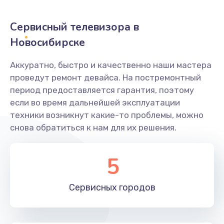
2400 руб.
Заказать
Сервисный телевизора в
Новосибирске
Ремонт системной платы
1600 руб.
Аккуратно, быстро и качественно наши мастера
проведут ремонт девайса. На постремонтный
Заказать
период предоставляется гарантия, поэтому
если во время дальнейшей эксплуатации
Снятие системных ошибок/программный ремонт
техники возникнут какие-то проблемы, можно
1400 руб.
снова обратиться к нам для их решения.
Заказать
5
Ремонт разъема SIM-карты
880 руб.
Сервисных
городов
Заказать
Модернизация