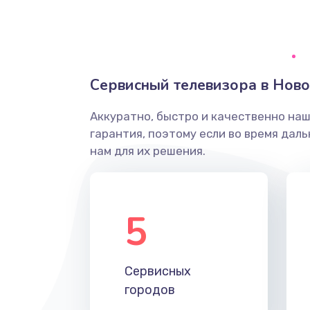
Ремонт системной платы
Снятие системных ошибок/про
Сервисный телевизора в Нов
ремонт
Аккуратно, быстро и качественно на
Ремонт разъема SIM-карты
гарантия, поэтому если во время дал
нам для их решения.
Модернизация
Устранение ошибок
5
Ремонт после залития
Сервисных
Ремонт электроплаты
городов