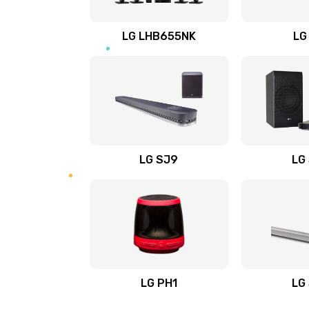
Восстановление после заклини
LG LHB655NK
LG
Восстановление после залития
Замена фильтра
Ремонт корпуса
LG SJ9
LG
Полная профилактика вертикал
пылесоса
Пайка конденсаторов
Ремонт электронного блока упр
LG PH1
LG
Ремонт или замена двигателя