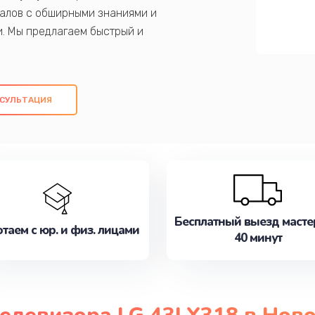
алов с обширными знаниями и
и. Мы предлагаем быстрый и
ем оригинальных компонентов, а также
ых работ. Наша цель - предоставить
ое обслуживание, удовлетворяя их
СУЛЬТАЦИЯ
медлите записаться на ремонт уже
Бесплатный выезд масте
таем с юр. и физ. лицами
40 минут