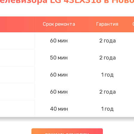
телевизора LG 43LX318 в Нов
Срок ремонта
Гарантия
60 мин
2 года
50 мин
2 года
60 мин
1 год
60 мин
2 года
40 мин
1 год
30 мин
1 год