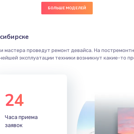
БОЛЬШЕ МОДЕЛЕЙ
30 мин
2 года
граммный
40 мин
1 год
осибирске
ши мастера проведут ремонт девайса. На постремонт
20 мин
2 года
ьнейшей эксплуатации техники возникнут какие-то пр
60 мин
3 года
20 мин
3 года
24
60 мин
1 год
Часа приема
30 мин
2 года
заявок