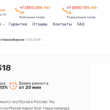
+7 (383) 284-06-
+7 (800) 100-40-
рск
09
54
а, 47
Мобильный номер
Федеральный номер
и
Гарантия
Отзывы
Контакты
FAQ
в Новосибирске
/
43LX318
318
дка
Время ремонта
20%
от 20 мин
монту ноутбуков в Москве. Мы
 ноутбуков марки Aser. Наша команда