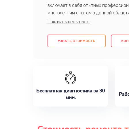
включает в себя опытных профессион
многолетним опытом в данной област
качественный ремонт с использовани
гарантируем качество всех проведенн
клиентам надежное и профессиональн
УЗНАТЬ СТОИМОСТЬ
КОН
потребности наилучшим образом. Не 
сейчас!
Бесплатная диагностика за 30
Рабо
мин.