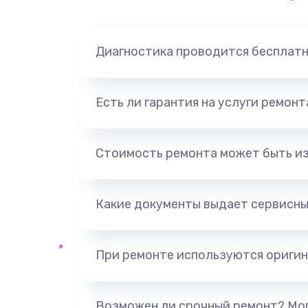
Замена динамика
Диагностика проводится бесплат
Замена корпуса
Замена аккумулятора
Есть ли гарантия на услуги ремон
Замена разъема
Стоимость ремонта может быть и
Ремонт платы
Какие документы выдает сервисны
Не включается
Нет звука
При ремонте используются оригин
Не видит флешку
Возможен ли срочный ремонт? Мог