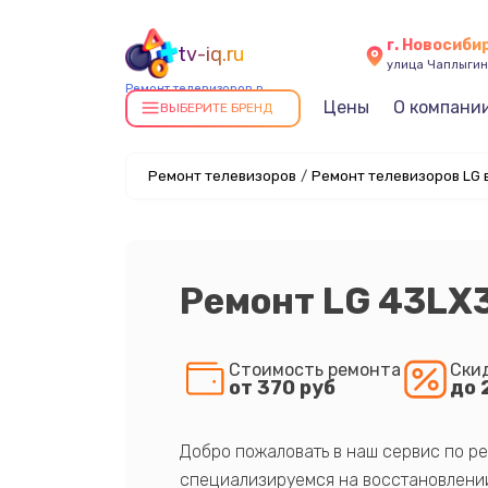
г. Новосиби
tv-iq.ru
улица Чаплыгин
Ремонт телевизоров в
Цены
О компани
Новосибирске
ВЫБЕРИТЕ БРЕНД
Ремонт телевизоров
/
Ремонт телевизоров LG 
Ремонт LG 43LX
Стоимость ремонта
Ски
от 370 руб
до 
Добро пожаловать в наш сервис по ре
специализируемся на восстановлении