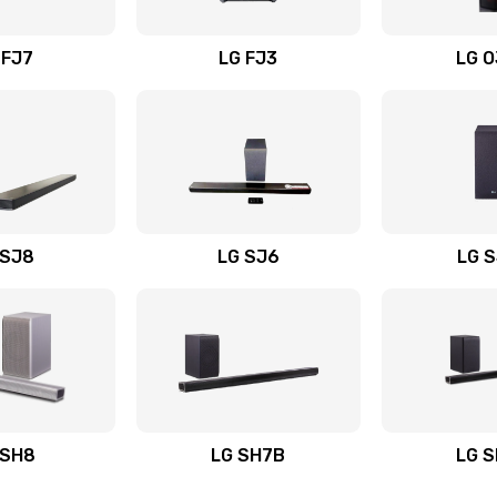
вания
20 мин
1 год
 FJ7
LG FJ3
LG 
30 мин
3 года
50 мин
3 года
50 мин
3 года
 SJ8
LG SJ6
LG 
ьного
60 мин
3 года
50 мин
1 год
авления
50 мин
3 года
 SH8
LG SH7B
LG 
60 мин
2 года