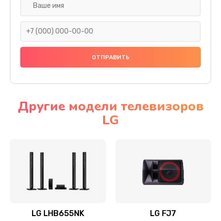
Ремонт платы электроники
1400 руб.
Заказать
Прошивка
1500 руб.
Заказать
Другие модели телевизоров
LG
Ремонт механики привода
1500 руб.
Заказать
Ремонт / замена кнопок, клавиш, индикаторов,
разъемов
1550 руб.
LG LHB655NK
LG FJ7
Заказать