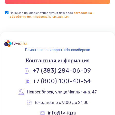
Заказать
Нажимая на кнопку отправить я даю свое
согласие на
обработку моих персональных данных.
Не реагирует на кнопки
700 руб.
Заказать
tv-iq.ru
Не сопряжается с устройством
Ремонт телевизоров в Новосибирске
900 руб.
Контактная информация
Заказать
+7 (383) 284-06-09
Помехи и искажение звука
+7 (800) 100-40-54
900 руб.
Новосибирск
,
 улица Чаплыгина, 47
Заказать
Ежедневно с 9:00 до 21:00
Не работает
info@tv-iq.ru