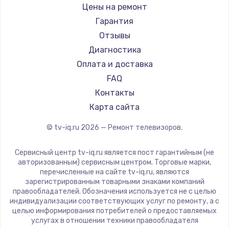
Daewoo
Цены на ремонт
Замена видеокарты
Centek
Гарантия
1600 руб.
Telefunken
Отзывы
Заказать
Hyundai
Диагностика
Doffler
Оплата и доставка
Ремонт разъема питания
Hiper
FAQ
880 руб.
Grundig
Контакты
Заказать
HITACHI
Карта сайта
Konka
© tv-iq.ru
2026
— Ремонт телевизоров.
Замена видеочипа
RED solution
2745 руб.
Thomson
Сервисный центр tv-iq.ru является пост гарантийным (не
Yandex
Заказать
авторизованным) сервисным центром. Торговые марки,
перечисленные на сайте tv-iq.ru, являются
National
зарегистрированным товарными знаками компаний
Замена северного моста
iFFALCON
правообладателей. Обозначения используется не с целью
индивидуализации соответствующих услуг по ремонту, а с
2600 руб.
Tuvio
целью информирования потребителей о предоставляемых
Nord
услугах в отношении техники правообладателя
Заказать