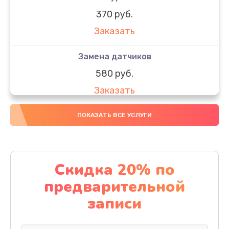
370 руб.
Заказать
Замена датчиков
580 руб.
Заказать
Комплексная чистка
ПОКАЗАТЬ ВСЕ УСЛУГИ
800 руб.
Заказать
Скидка 20% по
Замена дисплея (экрана)
предварительной
2000 руб.
записи
Заказать