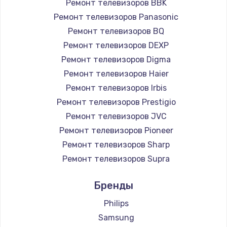
Ремонт телевизоров BBK
890 руб.
Ремонт телевизоров Panasonic
Заказать
Ремонт телевизоров BQ
Ремонт телевизоров DEXP
Замена микросхемы NFC
Ремонт телевизоров Digma
1100 руб.
Ремонт телевизоров Haier
Заказать
Ремонт телевизоров Irbis
Ремонт телевизоров Prestigio
Замена шим-контроллера
Ремонт телевизоров JVC
3900 руб.
Ремонт телевизоров Pioneer
Ремонт телевизоров Sharp
Заказать
Ремонт телевизоров Supra
Настройка Wi-Fi
Ремонт телевизоров Aiwa
Бренды
1030 руб.
Ремонт телевизоров Hisense
Ремонт телевизоров Daewoo
Philips
Заказать
Ремонт телевизоров Centek
Samsung