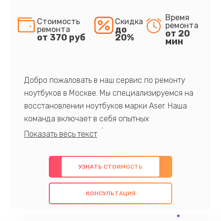
Время
Стоимость
Скидка
ремонта
до
ремонта
от 20
от 370 руб
20%
мин
Добро пожаловать в наш сервис по ремонту
ноутбуков в Москве. Мы специализируемся на
восстановлении ноутбуков марки Aser. Наша
команда включает в себя опытных
профессионалов с обширными знаниями и
многолетним опытом в данной области. Мы
предлагаем быстрый и качественный ремонт с
УЗНАТЬ СТОИМОСТЬ
использованием оригинальных компонентов, а
также гарантируем качество всех
КОНСУЛЬТАЦИЯ
проведенных работ. Наша цель - предоставить
клиентам надежное и профессиональное