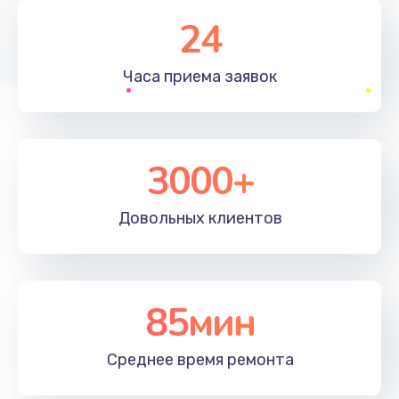
1830 руб.
24
Заказать
Часа приема
заявок
Устранение ошибок
2000 руб.
Заказать
3000+
Ремонт после залития
Довольных
клиентов
2100 руб.
Заказать
Ремонт электроплаты
85мин
1400 руб.
Среднее время
ремонта
Заказать