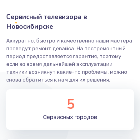
2400 руб.
Заказать
Сервисный телевизора в
Новосибирске
Ремонт системной платы
1600 руб.
Аккуратно, быстро и качественно наши мастера
проведут ремонт девайса. На постремонтный
Заказать
период предоставляется гарантия, поэтому
если во время дальнейшей эксплуатации
Снятие системных ошибок/программный ремонт
техники возникнут какие-то проблемы, можно
1400 руб.
снова обратиться к нам для их решения.
Заказать
5
Ремонт разъема SIM-карты
880 руб.
Сервисных
городов
Заказать
Модернизация