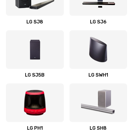
Заказать
Восстановление после заклинивания
LG SJ8
LG SJ6
1400 руб.
Заказать
Восстановление после залития
1500 руб.
Заказать
LG SJ5B
LG SWH1
Замена фильтра
1500 руб.
Заказать
Ремонт корпуса
LG PH1
LG SH8
1400 руб.