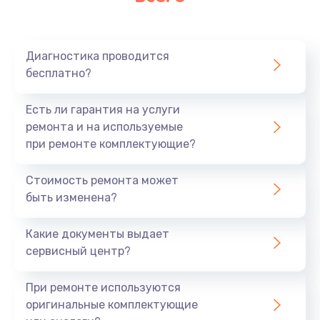
Очень тихо играет
700 руб.
Диагностика проводится
Заказать
бесплатно?
Не заряжается
Есть ли гарантия на услуги
800 руб.
ремонта и на используемые
при ремонте комплектующие?
Заказать
Стоимость ремонта может
Замена кнопок
быть изменена?
490 руб.
Заказать
Какие документы выдает
сервисный центр?
Восстановление после попадания влаги
При ремонте используются
790 руб.
оригинальные комплектующие
Заказать