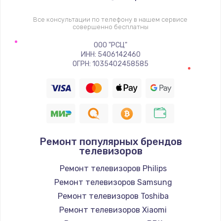
1400 руб.
Заказать
Все консультации по телефону в нашем сервисе
совершенно бесплатны
Восстановление цепи питания, пайка
ООО "РСЦ"
ИНН: 5406142460
880 руб.
ОГРН: 1035402458585
Заказать
Программный ремонт/прошивка
390 руб.
Заказать
Ремонт популярных брендов
телевизоров
Замена Bluetooth/Wi-Fi модуля
Ремонт телевизоров Philips
800 руб.
Ремонт телевизоров Samsung
Заказать
Ремонт телевизоров Toshiba
Ремонт телевизоров Xiaomi
Замена картридера