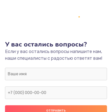
Заказать
Ремонт платы
800 руб.
Заказать
У вас остались вопросы?
Не включается
Если у вас остались вопросы напишите нам,
1400 руб.
наши специалисты с радостью ответят вам!
Заказать
Нет звука
800 руб.
Заказать
Не видит флешку
400 руб.