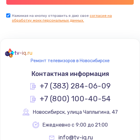
Заказать
Нажимая на кнопку отправить я даю свое
согласие на
обработку моих персональных данных.
Не реагирует на кнопки
700 руб.
Заказать
tv-iq.ru
Не сопряжается с устройством
Ремонт телевизоров в Новосибирске
900 руб.
Контактная информация
Заказать
+7 (383) 284-06-09
Помехи и искажение звука
+7 (800) 100-40-54
900 руб.
Новосибирск
,
 улица Чаплыгина, 47
Заказать
Ежедневно с 9:00 до 21:00
Не работает
info@tv-iq.ru