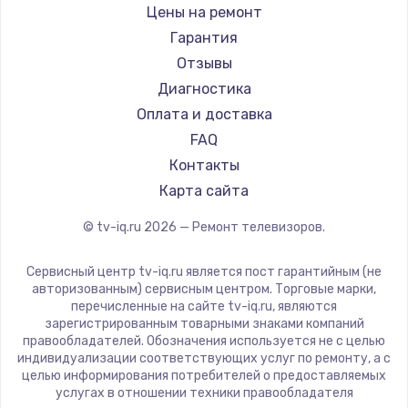
Daewoo
Цены на ремонт
Замена видеокарты
Centek
Гарантия
1600 руб.
Telefunken
Отзывы
Заказать
Hyundai
Диагностика
Doffler
Оплата и доставка
Ремонт разъема питания
Hiper
FAQ
880 руб.
Grundig
Контакты
Заказать
HITACHI
Карта сайта
Konka
© tv-iq.ru
2026
— Ремонт телевизоров.
Замена видеочипа
RED solution
2745 руб.
Thomson
Сервисный центр tv-iq.ru является пост гарантийным (не
Yandex
Заказать
авторизованным) сервисным центром. Торговые марки,
перечисленные на сайте tv-iq.ru, являются
National
зарегистрированным товарными знаками компаний
Замена северного моста
iFFALCON
правообладателей. Обозначения используется не с целью
индивидуализации соответствующих услуг по ремонту, а с
2600 руб.
Tuvio
целью информирования потребителей о предоставляемых
Nord
услугах в отношении техники правообладателя
Заказать