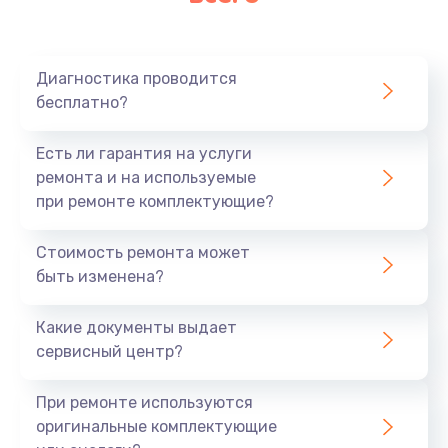
Очень тихо играет
700 руб.
Диагностика проводится
Заказать
бесплатно?
Не заряжается
Есть ли гарантия на услуги
800 руб.
ремонта и на используемые
при ремонте комплектующие?
Заказать
Стоимость ремонта может
Замена кнопок
быть изменена?
490 руб.
Заказать
Какие документы выдает
сервисный центр?
Восстановление после попадания влаги
При ремонте используются
790 руб.
оригинальные комплектующие
Заказать