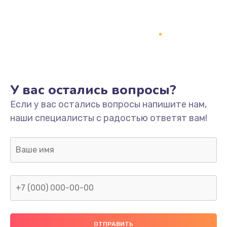
Заказать
Ремонт платы
800 руб.
Заказать
У вас остались вопросы?
Не включается
Если у вас остались вопросы напишите нам,
1400 руб.
наши специалисты с радостью ответят вам!
Заказать
Нет звука
800 руб.
Заказать
Не видит флешку
400 руб.