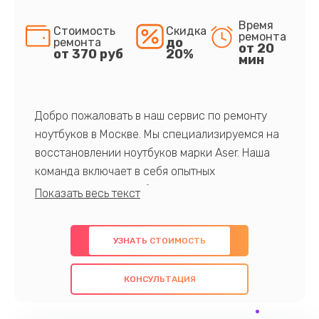
Время
Стоимость
Скидка
ремонта
до
ремонта
от 20
от 370 руб
20%
мин
Добро пожаловать в наш сервис по ремонту
ноутбуков в Москве. Мы специализируемся на
восстановлении ноутбуков марки Aser. Наша
команда включает в себя опытных
профессионалов с обширными знаниями и
многолетним опытом в данной области. Мы
предлагаем быстрый и качественный ремонт с
УЗНАТЬ СТОИМОСТЬ
использованием оригинальных компонентов, а
также гарантируем качество всех
КОНСУЛЬТАЦИЯ
проведенных работ. Наша цель - предоставить
клиентам надежное и профессиональное