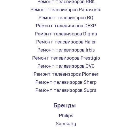
Ремонт телевизоров BBK
890 руб.
Ремонт телевизоров Panasonic
Заказать
Ремонт телевизоров BQ
Ремонт телевизоров DEXP
Замена микросхемы NFC
Ремонт телевизоров Digma
1100 руб.
Ремонт телевизоров Haier
Заказать
Ремонт телевизоров Irbis
Ремонт телевизоров Prestigio
Замена шим-контроллера
Ремонт телевизоров JVC
3900 руб.
Ремонт телевизоров Pioneer
Ремонт телевизоров Sharp
Заказать
Ремонт телевизоров Supra
Настройка Wi-Fi
Ремонт телевизоров Aiwa
Бренды
1030 руб.
Ремонт телевизоров Hisense
Ремонт телевизоров Daewoo
Philips
Заказать
Ремонт телевизоров Centek
Samsung