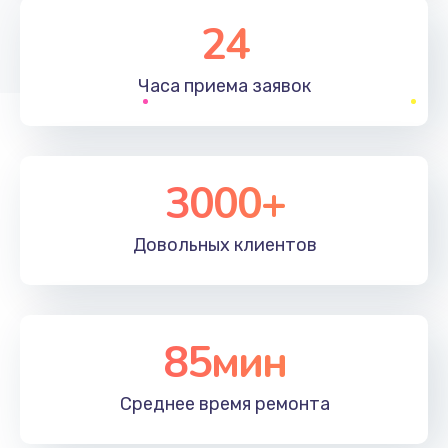
1830 руб.
24
Заказать
Часа приема
заявок
Устранение ошибок
2000 руб.
Заказать
3000+
Ремонт после залития
Довольных
клиентов
2100 руб.
Заказать
Ремонт электроплаты
85мин
1400 руб.
Среднее время
ремонта
Заказать