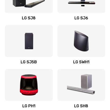
Заказать
Восстановление после заклинивания
LG SJ8
LG SJ6
1400 руб.
Заказать
Восстановление после залития
1500 руб.
Заказать
LG SJ5B
LG SWH1
Замена фильтра
1500 руб.
Заказать
Ремонт корпуса
LG PH1
LG SH8
1400 руб.