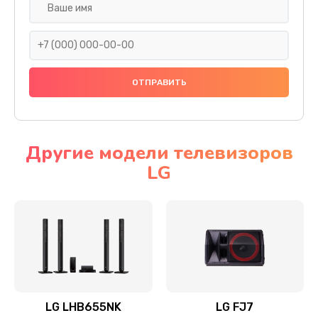
Ремонт платы электроники
1400 руб.
Заказать
Прошивка
1500 руб.
Заказать
Другие модели телевизоров
LG
Ремонт механики привода
1500 руб.
Заказать
Ремонт / замена кнопок, клавиш, индикаторов,
разъемов
1550 руб.
LG LHB655NK
LG FJ7
Заказать