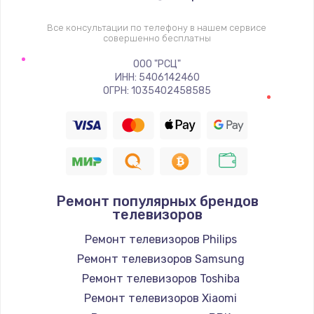
1400 руб.
Заказать
Все консультации по телефону в нашем сервисе
совершенно бесплатны
Восстановление цепи питания, пайка
ООО "РСЦ"
ИНН: 5406142460
880 руб.
ОГРН: 1035402458585
Заказать
Программный ремонт/прошивка
390 руб.
Заказать
Ремонт популярных брендов
телевизоров
Замена Bluetooth/Wi-Fi модуля
Ремонт телевизоров Philips
800 руб.
Ремонт телевизоров Samsung
Заказать
Ремонт телевизоров Toshiba
Ремонт телевизоров Xiaomi
Замена картридера