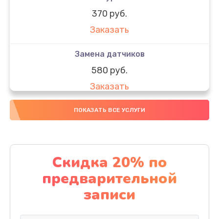
370 руб.
Заказать
Замена датчиков
580 руб.
Заказать
Комплексная чистка
ПОКАЗАТЬ ВСЕ УСЛУГИ
800 руб.
Заказать
Скидка 20% по
Замена дисплея (экрана)
предварительной
2000 руб.
записи
Заказать