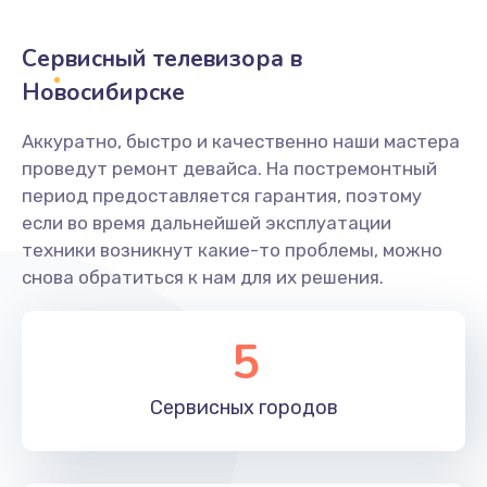
2400 руб.
Заказать
Сервисный телевизора в
Новосибирске
Ремонт системной платы
1600 руб.
Аккуратно, быстро и качественно наши мастера
проведут ремонт девайса. На постремонтный
Заказать
период предоставляется гарантия, поэтому
если во время дальнейшей эксплуатации
Снятие системных ошибок/программный ремонт
техники возникнут какие-то проблемы, можно
1400 руб.
снова обратиться к нам для их решения.
Заказать
5
Ремонт разъема SIM-карты
880 руб.
Сервисных
городов
Заказать
Модернизация