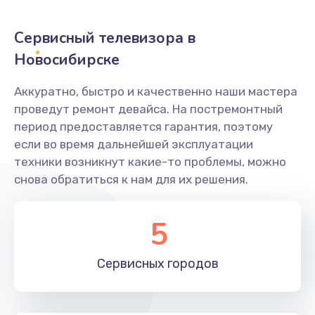
2400 руб.
Заказать
Сервисный телевизора в
Новосибирске
Ремонт системной платы
1600 руб.
Аккуратно, быстро и качественно наши мастера
проведут ремонт девайса. На постремонтный
Заказать
период предоставляется гарантия, поэтому
если во время дальнейшей эксплуатации
Снятие системных ошибок/программный ремонт
техники возникнут какие-то проблемы, можно
1400 руб.
снова обратиться к нам для их решения.
Заказать
5
Ремонт разъема SIM-карты
880 руб.
Сервисных
городов
Заказать
Модернизация