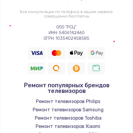
1400 руб.
Заказать
Все консультации по телефону в нашем сервисе
совершенно бесплатны
Восстановление цепи питания, пайка
ООО "РСЦ"
ИНН: 5406142460
880 руб.
ОГРН: 1035402458585
Заказать
Программный ремонт/прошивка
390 руб.
Заказать
Ремонт популярных брендов
телевизоров
Замена Bluetooth/Wi-Fi модуля
Ремонт телевизоров Philips
800 руб.
Ремонт телевизоров Samsung
Заказать
Ремонт телевизоров Toshiba
Ремонт телевизоров Xiaomi
Замена картридера