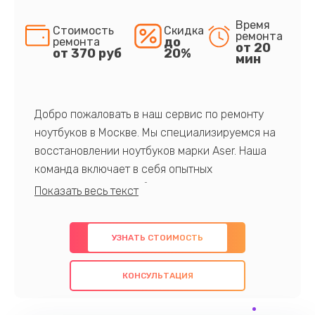
Время
Стоимость
Скидка
ремонта
до
ремонта
от 20
от 370 руб
20%
мин
Добро пожаловать в наш сервис по ремонту
ноутбуков в Москве. Мы специализируемся на
восстановлении ноутбуков марки Aser. Наша
команда включает в себя опытных
профессионалов с обширными знаниями и
многолетним опытом в данной области. Мы
предлагаем быстрый и качественный ремонт с
УЗНАТЬ СТОИМОСТЬ
использованием оригинальных компонентов, а
также гарантируем качество всех
КОНСУЛЬТАЦИЯ
проведенных работ. Наша цель - предоставить
клиентам надежное и профессиональное