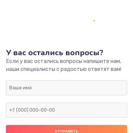
Заказать
Ремонт платы
800 руб.
Заказать
У вас остались вопросы?
Не включается
Если у вас остались вопросы напишите нам,
1400 руб.
наши специалисты с радостью ответят вам!
Заказать
Нет звука
800 руб.
Заказать
Не видит флешку
400 руб.