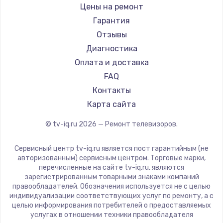
Daewoo
Цены на ремонт
Замена видеокарты
Centek
Гарантия
1600 руб.
Telefunken
Отзывы
Заказать
Hyundai
Диагностика
Doffler
Оплата и доставка
Ремонт разъема питания
Hiper
FAQ
880 руб.
Grundig
Контакты
Заказать
HITACHI
Карта сайта
Konka
© tv-iq.ru
2026
— Ремонт телевизоров.
Замена видеочипа
RED solution
2745 руб.
Thomson
Сервисный центр tv-iq.ru является пост гарантийным (не
Yandex
Заказать
авторизованным) сервисным центром. Торговые марки,
перечисленные на сайте tv-iq.ru, являются
National
зарегистрированным товарными знаками компаний
Замена северного моста
iFFALCON
правообладателей. Обозначения используется не с целью
индивидуализации соответствующих услуг по ремонту, а с
2600 руб.
Tuvio
целью информирования потребителей о предоставляемых
Nord
услугах в отношении техники правообладателя
Заказать