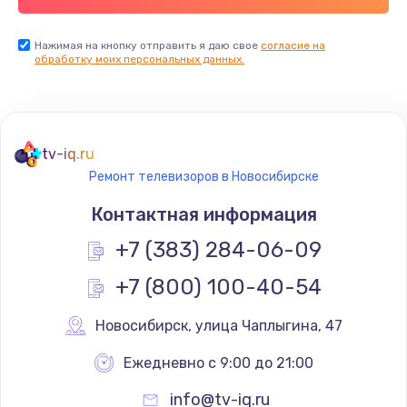
Заказать
Нажимая на кнопку отправить я даю свое
согласие на
обработку моих персональных данных.
Не реагирует на кнопки
700 руб.
Заказать
tv-iq.ru
Не сопряжается с устройством
Ремонт телевизоров в Новосибирске
900 руб.
Контактная информация
Заказать
+7 (383) 284-06-09
Помехи и искажение звука
+7 (800) 100-40-54
900 руб.
Новосибирск
,
 улица Чаплыгина, 47
Заказать
Ежедневно с 9:00 до 21:00
Не работает
info@tv-iq.ru