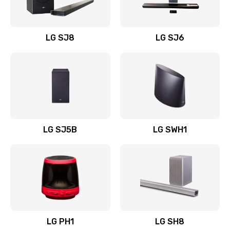
Заказать
Восстановление после заклинивания
LG SJ8
LG SJ6
1400 руб.
Заказать
Восстановление после залития
1500 руб.
Заказать
LG SJ5B
LG SWH1
Замена фильтра
1500 руб.
Заказать
Ремонт корпуса
LG PH1
LG SH8
1400 руб.