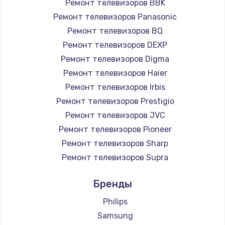
Ремонт телевизоров BBK
890 руб.
Ремонт телевизоров Panasonic
Заказать
Ремонт телевизоров BQ
Ремонт телевизоров DEXP
Замена микросхемы NFC
Ремонт телевизоров Digma
1100 руб.
Ремонт телевизоров Haier
Заказать
Ремонт телевизоров Irbis
Ремонт телевизоров Prestigio
Замена шим-контроллера
Ремонт телевизоров JVC
3900 руб.
Ремонт телевизоров Pioneer
Ремонт телевизоров Sharp
Заказать
Ремонт телевизоров Supra
Настройка Wi-Fi
Ремонт телевизоров Aiwa
Бренды
1030 руб.
Ремонт телевизоров Hisense
Ремонт телевизоров Daewoo
Philips
Заказать
Ремонт телевизоров Centek
Samsung