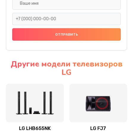
Ремонт платы электроники
1400 руб.
Заказать
Прошивка
1500 руб.
Заказать
Другие модели телевизоров
LG
Ремонт механики привода
1500 руб.
Заказать
Ремонт / замена кнопок, клавиш, индикаторов,
разъемов
1550 руб.
LG LHB655NK
LG FJ7
Заказать