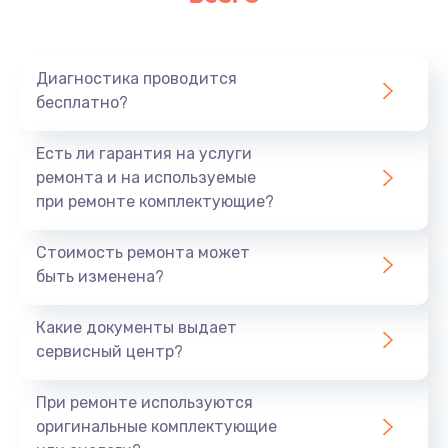
Очень тихо играет
700 руб.
Диагностика проводится
Заказать
бесплатно?
Не заряжается
Есть ли гарантия на услуги
800 руб.
ремонта и на используемые
при ремонте комплектующие?
Заказать
Стоимость ремонта может
Замена кнопок
быть изменена?
490 руб.
Заказать
Какие документы выдает
сервисный центр?
Восстановление после попадания влаги
При ремонте используются
790 руб.
оригинальные комплектующие
Заказать