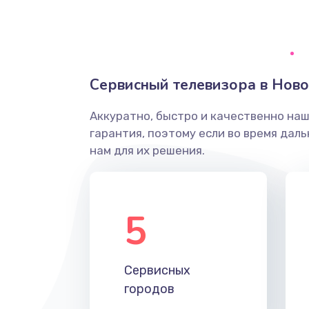
Ремонт системной платы
Снятие системных ошибок/про
Сервисный телевизора в Нов
ремонт
Аккуратно, быстро и качественно на
Ремонт разъема SIM-карты
гарантия, поэтому если во время дал
нам для их решения.
Модернизация
Устранение ошибок
5
Ремонт после залития
Сервисных
Ремонт электроплаты
городов