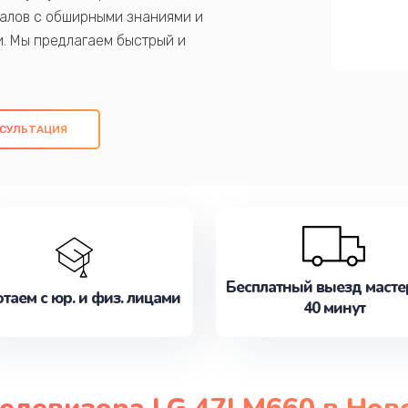
алов с обширными знаниями и
и. Мы предлагаем быстрый и
ем оригинальных компонентов, а также
ых работ. Наша цель - предоставить
ое обслуживание, удовлетворяя их
СУЛЬТАЦИЯ
медлите записаться на ремонт уже
Бесплатный выезд масте
таем с юр. и физ. лицами
40 минут