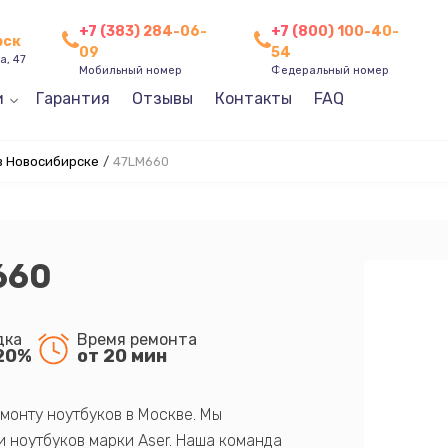
+7 (383) 284-06-
+7 (800) 100-40-
рск
09
54
а, 47
Мобильный номер
Федеральный номер
и
Гарантия
Отзывы
Контакты
FAQ
в Новосибирске
/
47LM660
660
дка
Время ремонта
20%
от 20 мин
монту ноутбуков в Москве. Мы
 ноутбуков марки Aser. Наша команда