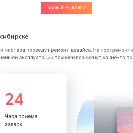
БОЛЬШЕ МОДЕЛЕЙ
40 мин
3 года
граммный
40 мин
3 года
осибирске
ши мастера проведут ремонт девайса. На постремонт
60 мин
1 год
ьнейшей эксплуатации техники возникнут какие-то пр
30 мин
2 года
40 мин
2 года
24
30 мин
3 года
Часа приема
40 мин
1 год
заявок