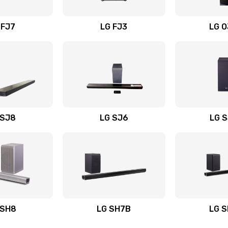
вания
40 мин
2 года
 FJ7
LG FJ3
LG 
40 мин
3 года
40 мин
2 года
50 мин
3 года
 SJ8
LG SJ6
LG 
ьного
60 мин
1 год
50 мин
2 года
авления
60 мин
1 год
 SH8
LG SH7B
LG 
50 мин
1 год