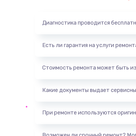
Замена динамика
Диагностика проводится бесплат
Замена корпуса
Замена аккумулятора
Есть ли гарантия на услуги ремон
Замена разъема
Стоимость ремонта может быть и
Ремонт платы
Какие документы выдает сервисны
Не включается
Нет звука
При ремонте используются оригин
Не видит флешку
Возможен ли срочный ремонт? Мог