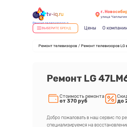
г. Новосиби
tv-iq.ru
улица Чаплыгин
Ремонт телевизоров в
Цены
О компани
Новосибирске
ВЫБЕРИТЕ БРЕНД
Ремонт телевизоров
/
Ремонт телевизоров LG 
Ремонт LG 47LM
Стоимость ремонта
Ски
от 370 руб
до 
Добро пожаловать в наш сервис по ре
специализируемся на восстановлении