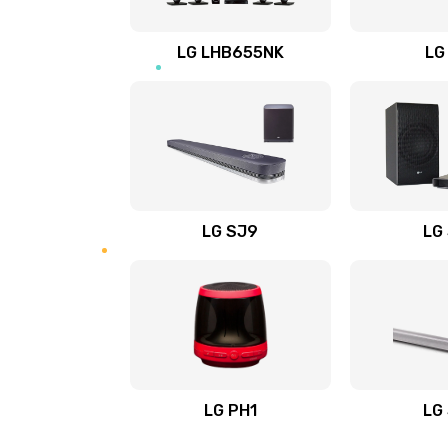
Восстановление после заклини
LG LHB655NK
LG
Восстановление после залития
Замена фильтра
Ремонт корпуса
LG SJ9
LG
Полная профилактика вертикал
пылесоса
Пайка конденсаторов
Ремонт электронного блока упр
LG PH1
LG
Ремонт или замена двигателя