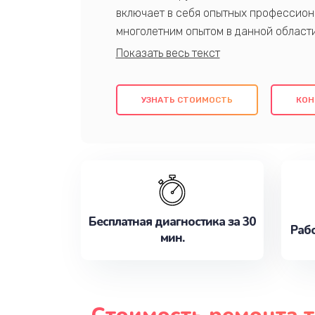
включает в себя опытных профессион
многолетним опытом в данной област
качественный ремонт с использовани
гарантируем качество всех проведенн
клиентам надежное и профессиональн
УЗНАТЬ СТОИМОСТЬ
КОН
потребности наилучшим образом. Не 
сейчас!
Бесплатная диагностика за 30
Рабо
мин.