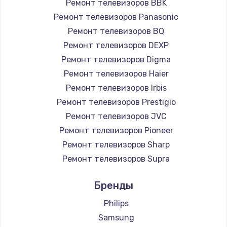
Ремонт телевизоров BBK
890 руб.
Ремонт телевизоров Panasonic
Заказать
Ремонт телевизоров BQ
Ремонт телевизоров DEXP
Замена микросхемы NFC
Ремонт телевизоров Digma
1100 руб.
Ремонт телевизоров Haier
Заказать
Ремонт телевизоров Irbis
Ремонт телевизоров Prestigio
Замена шим-контроллера
Ремонт телевизоров JVC
3900 руб.
Ремонт телевизоров Pioneer
Ремонт телевизоров Sharp
Заказать
Ремонт телевизоров Supra
Настройка Wi-Fi
Ремонт телевизоров Aiwa
Бренды
1030 руб.
Ремонт телевизоров Hisense
Ремонт телевизоров Daewoo
Philips
Заказать
Ремонт телевизоров Centek
Samsung