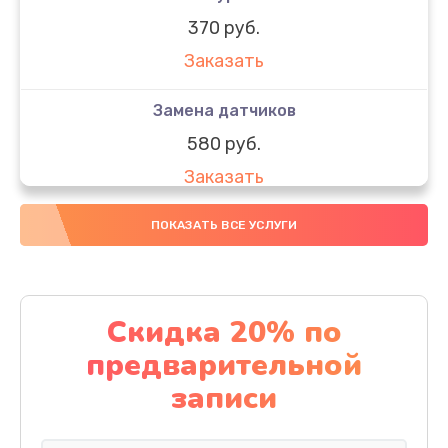
370 руб.
Заказать
Замена датчиков
580 руб.
Заказать
Комплексная чистка
ПОКАЗАТЬ ВСЕ УСЛУГИ
800 руб.
Заказать
Скидка 20% по
Замена дисплея (экрана)
предварительной
2000 руб.
записи
Заказать