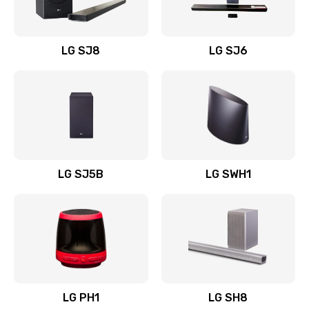
Заказать
Восстановление после заклинивания
LG SJ8
LG SJ6
1400 руб.
Заказать
Восстановление после залития
1500 руб.
Заказать
LG SJ5B
LG SWH1
Замена фильтра
1500 руб.
Заказать
Ремонт корпуса
LG PH1
LG SH8
1400 руб.