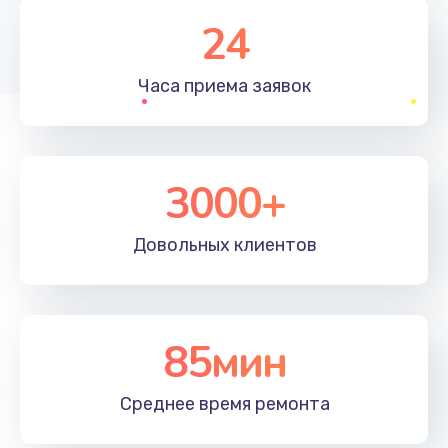
1830 руб.
24
Заказать
Часа приема
заявок
Устранение ошибок
2000 руб.
Заказать
3000+
Ремонт после залития
Довольных
клиентов
2100 руб.
Заказать
Ремонт электроплаты
85мин
1400 руб.
Среднее время
ремонта
Заказать