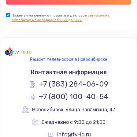
Заказать
Нажимая на кнопку отправить я даю свое
согласие на
обработку моих персональных данных.
Не реагирует на кнопки
700 руб.
Заказать
tv-iq.ru
Не сопряжается с устройством
Ремонт телевизоров в Новосибирске
900 руб.
Контактная информация
Заказать
+7 (383) 284-06-09
Помехи и искажение звука
+7 (800) 100-40-54
900 руб.
Новосибирск
,
 улица Чаплыгина, 47
Заказать
Ежедневно с 9:00 до 21:00
Не работает
info@tv-iq.ru