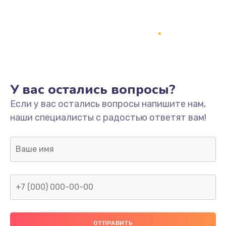
Заказать
Ремонт платы
800 руб.
Заказать
У вас остались вопросы?
Не включается
Если у вас остались вопросы напишите нам,
1400 руб.
наши специалисты с радостью ответят вам!
Заказать
Нет звука
800 руб.
Заказать
Не видит флешку
400 руб.