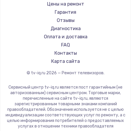
Daewoo
Цены на ремонт
Замена видеокарты
Centek
Гарантия
1600 руб.
Telefunken
Отзывы
Заказать
Hyundai
Диагностика
Doffler
Оплата и доставка
Ремонт разъема питания
Hiper
FAQ
880 руб.
Grundig
Контакты
Заказать
HITACHI
Карта сайта
Konka
© tv-iq.ru
2026
— Ремонт телевизоров.
Замена видеочипа
RED solution
2745 руб.
Thomson
Сервисный центр tv-iq.ru является пост гарантийным (не
Yandex
Заказать
авторизованным) сервисным центром. Торговые марки,
перечисленные на сайте tv-iq.ru, являются
National
зарегистрированным товарными знаками компаний
Замена северного моста
iFFALCON
правообладателей. Обозначения используется не с целью
индивидуализации соответствующих услуг по ремонту, а с
2600 руб.
Tuvio
целью информирования потребителей о предоставляемых
Nord
услугах в отношении техники правообладателя
Заказать