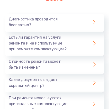
Очень тихо играет
700 руб.
Диагностика проводится
Заказать
бесплатно?
Не заряжается
Есть ли гарантия на услуги
800 руб.
ремонта и на используемые
при ремонте комплектующие?
Заказать
Стоимость ремонта может
Замена кнопок
быть изменена?
490 руб.
Заказать
Какие документы выдает
сервисный центр?
Восстановление после попадания влаги
При ремонте используются
790 руб.
оригинальные комплектующие
Заказать