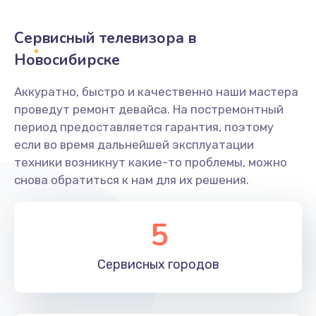
2400 руб.
Заказать
Сервисный телевизора в
Новосибирске
Ремонт системной платы
1600 руб.
Аккуратно, быстро и качественно наши мастера
проведут ремонт девайса. На постремонтный
Заказать
период предоставляется гарантия, поэтому
если во время дальнейшей эксплуатации
Снятие системных ошибок/программный ремонт
техники возникнут какие-то проблемы, можно
1400 руб.
снова обратиться к нам для их решения.
Заказать
5
Ремонт разъема SIM-карты
880 руб.
Сервисных
городов
Заказать
Модернизация