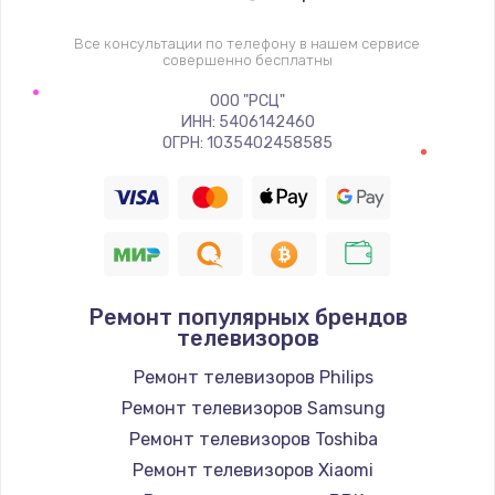
1400 руб.
Заказать
Все консультации по телефону в нашем сервисе
совершенно бесплатны
Восстановление цепи питания, пайка
ООО "РСЦ"
ИНН: 5406142460
880 руб.
ОГРН: 1035402458585
Заказать
Программный ремонт/прошивка
390 руб.
Заказать
Ремонт популярных брендов
телевизоров
Замена Bluetooth/Wi-Fi модуля
Ремонт телевизоров Philips
800 руб.
Ремонт телевизоров Samsung
Заказать
Ремонт телевизоров Toshiba
Ремонт телевизоров Xiaomi
Замена картридера