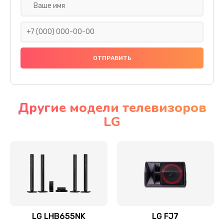
Ремонт платы электроники
1400 руб.
Заказать
Прошивка
1500 руб.
Заказать
Другие модели телевизоров
LG
Ремонт механики привода
1500 руб.
Заказать
Ремонт / замена кнопок, клавиш, индикаторов,
разъемов
1550 руб.
LG LHB655NK
LG FJ7
Заказать