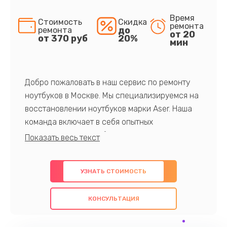
Время
Стоимость
Скидка
ремонта
до
ремонта
от 20
от 370 руб
20%
мин
Добро пожаловать в наш сервис по ремонту
ноутбуков в Москве. Мы специализируемся на
восстановлении ноутбуков марки Aser. Наша
команда включает в себя опытных
профессионалов с обширными знаниями и
многолетним опытом в данной области. Мы
предлагаем быстрый и качественный ремонт с
УЗНАТЬ СТОИМОСТЬ
использованием оригинальных компонентов, а
также гарантируем качество всех
КОНСУЛЬТАЦИЯ
проведенных работ. Наша цель - предоставить
клиентам надежное и профессиональное