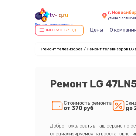
г. Новосиби
tv-iq.ru
улица Чаплыгин
Ремонт телевизоров в
Цены
О компани
Новосибирске
ВЫБЕРИТЕ БРЕНД
Ремонт телевизоров
/
Ремонт телевизоров LG 
Ремонт LG 47LN
Стоимость ремонта
Ски
от 370 руб
до 
Добро пожаловать в наш сервис по ре
специализируемся на восстановлении