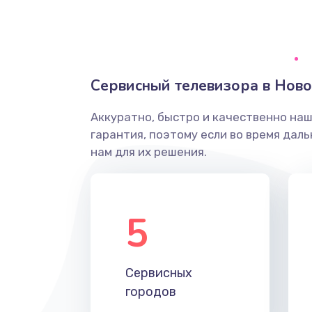
Ремонт системной платы
Снятие системных ошибок/про
Сервисный телевизора в Нов
ремонт
Аккуратно, быстро и качественно на
Ремонт разъема SIM-карты
гарантия, поэтому если во время дал
нам для их решения.
Модернизация
Устранение ошибок
5
Ремонт после залития
Сервисных
Ремонт электроплаты
городов