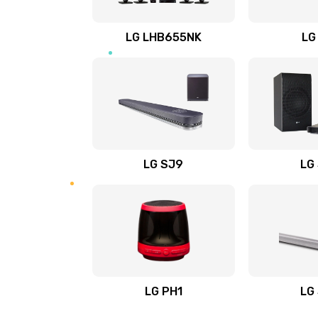
Восстановление после заклини
LG LHB655NK
LG
Восстановление после залития
Замена фильтра
Ремонт корпуса
LG SJ9
LG
Полная профилактика вертикал
пылесоса
Пайка конденсаторов
Ремонт электронного блока упр
LG PH1
LG
Ремонт или замена двигателя