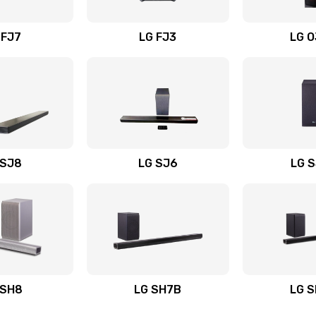
вания
40 мин
1 год
 FJ7
LG FJ3
LG 
30 мин
3 года
50 мин
3 года
40 мин
2 года
 SJ8
LG SJ6
LG 
ьного
50 мин
1 год
20 мин
1 год
авления
20 мин
1 год
 SH8
LG SH7B
LG 
50 мин
1 год