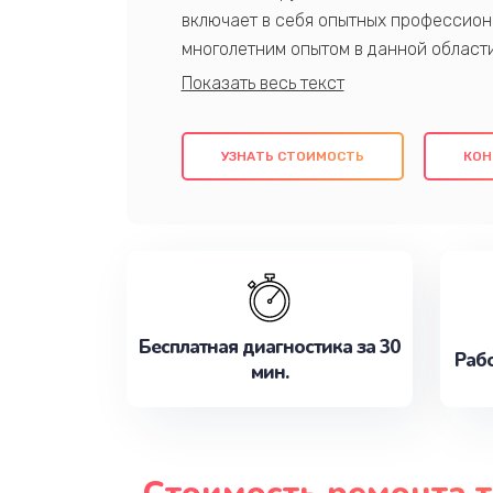
включает в себя опытных профессион
многолетним опытом в данной област
качественный ремонт с использовани
гарантируем качество всех проведенн
клиентам надежное и профессиональн
УЗНАТЬ СТОИМОСТЬ
КОН
потребности наилучшим образом. Не 
сейчас!
Бесплатная диагностика за 30
Рабо
мин.