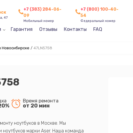
+7 (383) 284-06-
+7 (800) 100-40-
рск
09
54
а, 47
Мобильный номер
Федеральный номер
и
Гарантия
Отзывы
Контакты
FAQ
в Новосибирске
/
47LN5758
5758
дка
Время ремонта
20%
от 20 мин
монту ноутбуков в Москве. Мы
 ноутбуков марки Aser. Наша команда