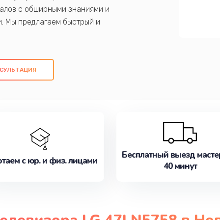
алов с обширными знаниями и
и. Мы предлагаем быстрый и
ем оригинальных компонентов, а также
ых работ. Наша цель - предоставить
ое обслуживание, удовлетворяя их
СУЛЬТАЦИЯ
медлите записаться на ремонт уже
Бесплатный выезд масте
таем с юр. и физ. лицами
40 минут