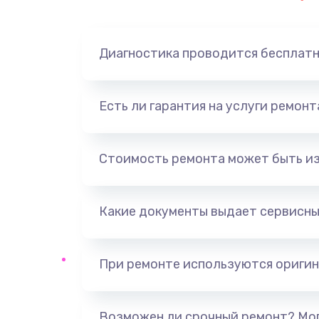
Замена динамика
Диагностика проводится бесплат
Замена корпуса
Замена аккумулятора
Есть ли гарантия на услуги ремон
Замена разъема
Стоимость ремонта может быть и
Ремонт платы
Какие документы выдает сервисны
Не включается
Нет звука
При ремонте используются оригин
Не видит флешку
Возможен ли срочный ремонт? Мог