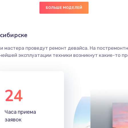
БОЛЬШЕ МОДЕЛЕЙ
60 мин
3 года
граммный
40 мин
3 года
осибирске
ши мастера проведут ремонт девайса. На постремонт
50 мин
3 года
ьнейшей эксплуатации техники возникнут какие-то пр
50 мин
1 год
30 мин
3 года
24
30 мин
2 года
Часа приема
50 мин
1 год
заявок