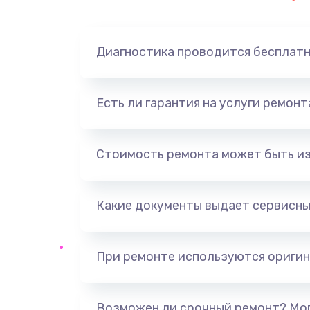
Замена динамика
Диагностика проводится бесплат
Замена корпуса
Замена аккумулятора
Есть ли гарантия на услуги ремон
Замена разъема
Стоимость ремонта может быть и
Ремонт платы
Какие документы выдает сервисны
Не включается
Нет звука
При ремонте используются оригин
Не видит флешку
Возможен ли срочный ремонт? Мог