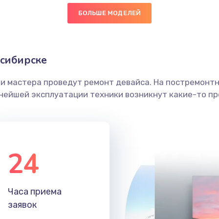
БОЛЬШЕ МОДЕЛЕЙ
30 мин
1 год
граммный
20 мин
1 год
осибирске
ши мастера проведут ремонт девайса. На постремонт
60 мин
1 год
ьнейшей эксплуатации техники возникнут какие-то пр
40 мин
1 год
50 мин
1 год
24
20 мин
3 года
Часа приема
20 мин
2 года
заявок