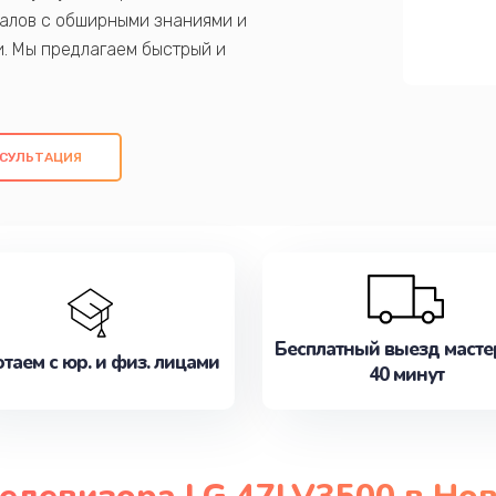
алов с обширными знаниями и
и. Мы предлагаем быстрый и
ем оригинальных компонентов, а также
ых работ. Наша цель - предоставить
ое обслуживание, удовлетворяя их
СУЛЬТАЦИЯ
медлите записаться на ремонт уже
Бесплатный выезд масте
таем с юр. и физ. лицами
40 минут