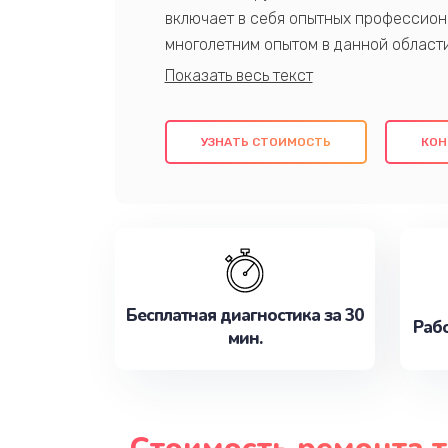
включает в себя опытных профессион
многолетним опытом в данной област
качественный ремонт с использовани
гарантируем качество всех проведенн
клиентам надежное и профессиональн
УЗНАТЬ СТОИМОСТЬ
КОН
потребности наилучшим образом. Не 
сейчас!
Бесплатная диагностика за 30
Рабо
мин.