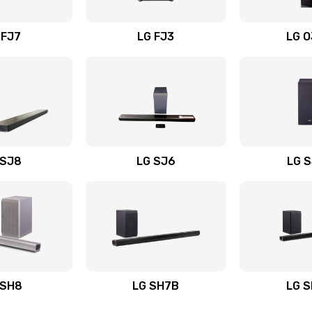
вания
60 мин
2 года
 FJ7
LG FJ3
LG 
60 мин
1 год
40 мин
1 год
50 мин
1 год
 SJ8
LG SJ6
LG 
ьного
40 мин
3 года
60 мин
1 год
авления
30 мин
2 года
 SH8
LG SH7B
LG 
50 мин
1 год