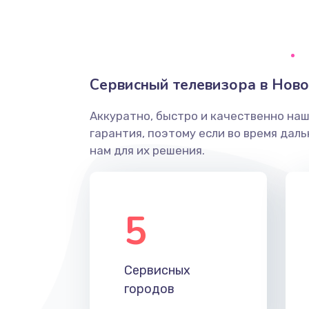
Ремонт системной платы
Снятие системных ошибок/про
Сервисный телевизора в Нов
ремонт
Аккуратно, быстро и качественно на
Ремонт разъема SIM-карты
гарантия, поэтому если во время дал
нам для их решения.
Модернизация
Устранение ошибок
5
Ремонт после залития
Сервисных
Ремонт электроплаты
городов