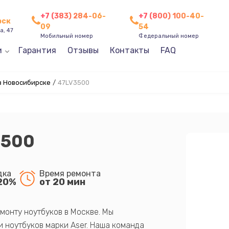
+7 (383) 284-06-
+7 (800) 100-40-
рск
09
54
а, 47
Мобильный номер
Федеральный номер
и
Гарантия
Отзывы
Контакты
FAQ
в Новосибирске
/
47LV3500
3500
дка
Время ремонта
20%
от 20 мин
монту ноутбуков в Москве. Мы
 ноутбуков марки Aser. Наша команда