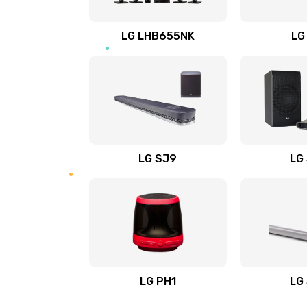
Восстановление после заклини
LG LHB655NK
LG
Восстановление после залития
Замена фильтра
Ремонт корпуса
LG SJ9
LG
Полная профилактика вертикал
пылесоса
Пайка конденсаторов
Ремонт электронного блока упр
LG PH1
LG
Ремонт или замена двигателя