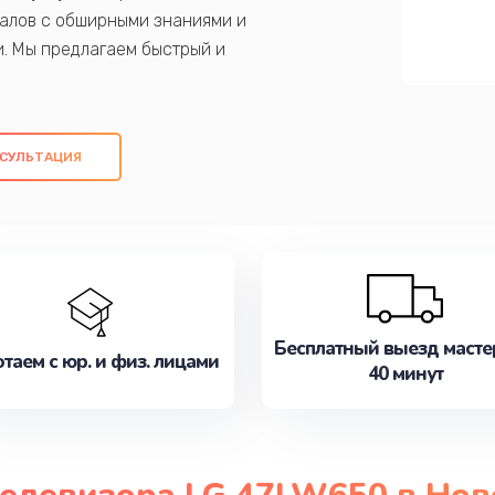
алов с обширными знаниями и
и. Мы предлагаем быстрый и
ем оригинальных компонентов, а также
ых работ. Наша цель - предоставить
ое обслуживание, удовлетворяя их
СУЛЬТАЦИЯ
медлите записаться на ремонт уже
Бесплатный выезд масте
таем с юр. и физ. лицами
40 минут