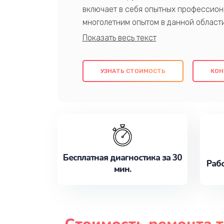
включает в себя опытных профессион
многолетним опытом в данной област
качественный ремонт с использовани
гарантируем качество всех проведенн
клиентам надежное и профессиональн
УЗНАТЬ СТОИМОСТЬ
КОН
потребности наилучшим образом. Не 
сейчас!
Бесплатная диагностика за 30
Рабо
мин.