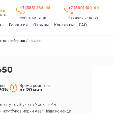
+7 (383) 284-06-
+7 (800) 100-40-
рск
09
54
а, 47
Мобильный номер
Федеральный номер
и
Гарантия
Отзывы
Контакты
FAQ
в Новосибирске
/
47LW650
650
дка
Время ремонта
20%
от 20 мин
монту ноутбуков в Москве. Мы
 ноутбуков марки Aser. Наша команда