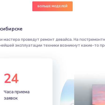
БОЛЬШЕ МОДЕЛЕЙ
60 мин
1 год
граммный
50 мин
1 год
осибирске
ши мастера проведут ремонт девайса. На постремонт
20 мин
3 года
ьнейшей эксплуатации техники возникнут какие-то пр
30 мин
2 года
30 мин
1 год
24
30 мин
3 года
Часа приема
40 мин
1 год
заявок