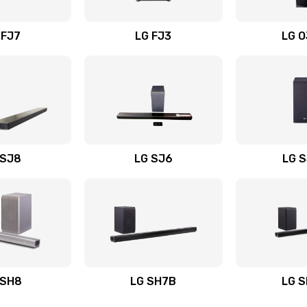
вания
30 мин
3 года
 FJ7
LG FJ3
LG 
40 мин
2 года
30 мин
1 год
40 мин
2 года
 SJ8
LG SJ6
LG 
ьного
20 мин
3 года
60 мин
2 года
авления
60 мин
2 года
 SH8
LG SH7B
LG 
30 мин
1 год