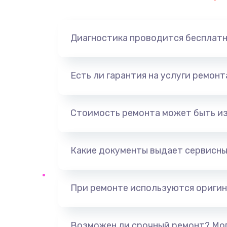
Замена динамика
Диагностика проводится бесплат
Замена корпуса
Замена аккумулятора
Есть ли гарантия на услуги ремон
Замена разъема
Стоимость ремонта может быть и
Ремонт платы
Какие документы выдает сервисны
Не включается
Нет звука
При ремонте используются оригин
Не видит флешку
Возможен ли срочный ремонт? Мог