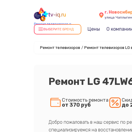
г. Новосиби
tv-iq.ru
улица Чаплыгин
Ремонт телевизоров в
Цены
О компани
Новосибирске
ВЫБЕРИТЕ БРЕНД
Ремонт телевизоров
/
Ремонт телевизоров LG 
Ремонт LG 47LW
Стоимость ремонта
Ски
от 370 руб
до 
Добро пожаловать в наш сервис по ре
специализируемся на восстановлении