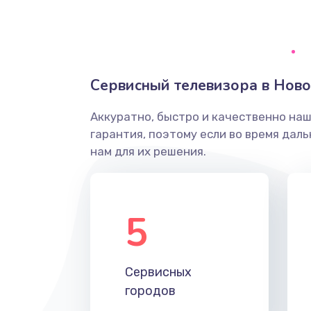
Ремонт системной платы
Снятие системных ошибок/про
Сервисный телевизора в Нов
ремонт
Аккуратно, быстро и качественно на
Ремонт разъема SIM-карты
гарантия, поэтому если во время дал
нам для их решения.
Модернизация
Устранение ошибок
5
Ремонт после залития
Сервисных
Ремонт электроплаты
городов