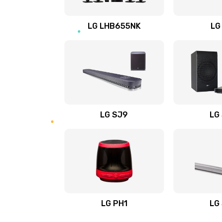
Восстановление после заклини
LG LHB655NK
LG
Восстановление после залития
Замена фильтра
Ремонт корпуса
LG SJ9
LG
Полная профилактика вертикал
пылесоса
Пайка конденсаторов
Ремонт электронного блока упр
LG PH1
LG
Ремонт или замена двигателя