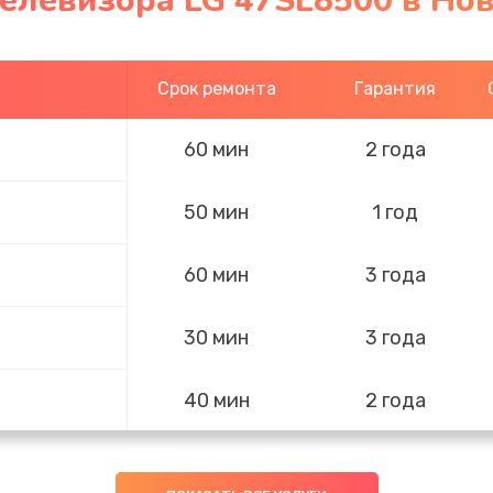
телевизора LG 47SL8500 в Но
Срок ремонта
Гарантия
60 мин
2 года
50 мин
1 год
60 мин
3 года
30 мин
3 года
40 мин
2 года
40 мин
2 года