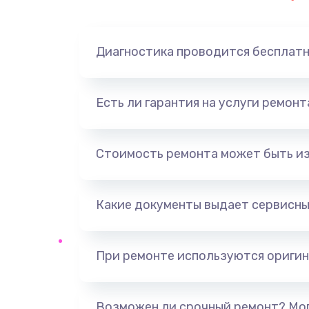
Замена динамика
Диагностика проводится бесплат
Замена корпуса
Замена аккумулятора
Есть ли гарантия на услуги ремон
Замена разъема
Стоимость ремонта может быть и
Ремонт платы
Какие документы выдает сервисны
Не включается
Нет звука
При ремонте используются оригин
Не видит флешку
Возможен ли срочный ремонт? Мог