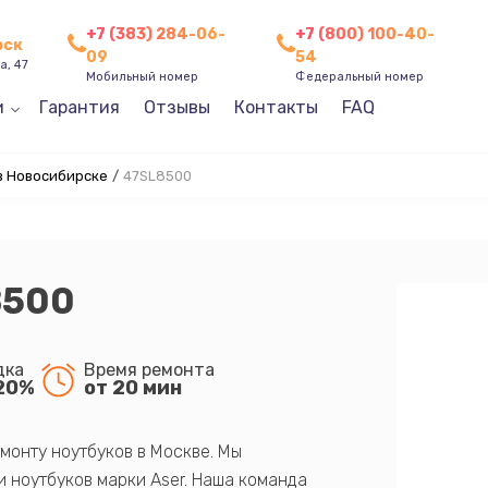
+7 (383) 284-06-
+7 (800) 100-40-
рск
09
54
а, 47
Мобильный номер
Федеральный номер
и
Гарантия
Отзывы
Контакты
FAQ
в Новосибирске
/
47SL8500
8500
дка
Время ремонта
20%
от 20 мин
монту ноутбуков в Москве. Мы
 ноутбуков марки Aser. Наша команда