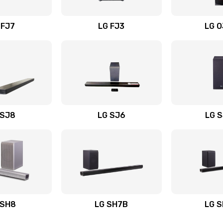
вания
20 мин
2 года
 FJ7
LG FJ3
LG 
20 мин
3 года
30 мин
3 года
20 мин
3 года
 SJ8
LG SJ6
LG 
ьного
40 мин
2 года
60 мин
2 года
авления
20 мин
3 года
 SH8
LG SH7B
LG 
60 мин
3 года