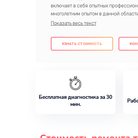
включает в себя опытных профессион
многолетним опытом в данной област
качественный ремонт с использовани
гарантируем качество всех проведенн
клиентам надежное и профессиональн
УЗНАТЬ СТОИМОСТЬ
КОН
потребности наилучшим образом. Не 
сейчас!
Бесплатная диагностика за 30
Рабо
мин.