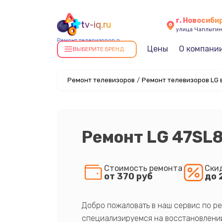
г. Новосиби
tv-iq.ru
улица Чаплыгин
Ремонт телевизоров в
Цены
О компани
Новосибирске
ВЫБЕРИТЕ БРЕНД
Ремонт телевизоров
/
Ремонт телевизоров LG 
Ремонт LG 47SL
Стоимость ремонта
Ски
от 370 руб
до 
Добро пожаловать в наш сервис по ре
специализируемся на восстановлении