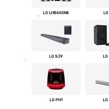
Восстановление после заклини
LG LHB655NK
LG
Восстановление после залития
Замена фильтра
Ремонт корпуса
LG SJ9
LG
Полная профилактика вертикал
пылесоса
Пайка конденсаторов
Ремонт электронного блока упр
LG PH1
LG
Ремонт или замена двигателя