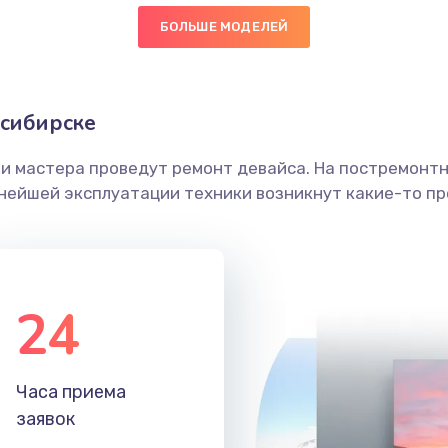
БОЛЬШЕ МОДЕЛЕЙ
20 мин
3 года
граммный
30 мин
3 года
осибирске
ши мастера проведут ремонт девайса. На постремонт
40 мин
1 год
ьнейшей эксплуатации техники возникнут какие-то пр
30 мин
3 года
20 мин
2 года
24
50 мин
2 года
Часа приема
50 мин
2 года
заявок