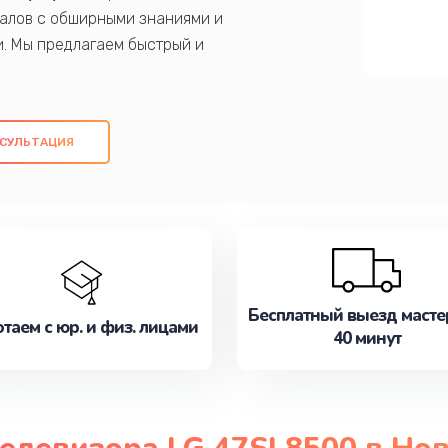
алов с обширными знаниями и
и. Мы предлагаем быстрый и
ем оригинальных компонентов, а также
ых работ. Наша цель - предоставить
ое обслуживание, удовлетворяя их
СУЛЬТАЦИЯ
медлите записаться на ремонт уже
Бесплатный выезд масте
таем с юр. и физ. лицами
40 минут