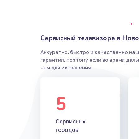
Ремонт системной платы
Снятие системных ошибок/про
Сервисный телевизора в Нов
ремонт
Аккуратно, быстро и качественно на
Ремонт разъема SIM-карты
гарантия, поэтому если во время дал
нам для их решения.
Модернизация
Устранение ошибок
5
Ремонт после залития
Сервисных
Ремонт электроплаты
городов