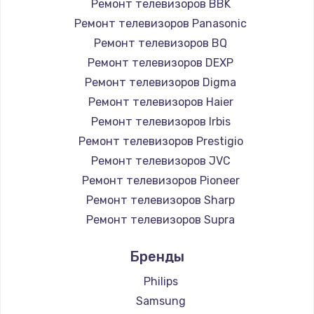
Ремонт телевизоров BBK
890 руб.
Ремонт телевизоров Panasonic
Заказать
Ремонт телевизоров BQ
Ремонт телевизоров DEXP
Замена микросхемы NFC
Ремонт телевизоров Digma
1100 руб.
Ремонт телевизоров Haier
Заказать
Ремонт телевизоров Irbis
Ремонт телевизоров Prestigio
Замена шим-контроллера
Ремонт телевизоров JVC
3900 руб.
Ремонт телевизоров Pioneer
Ремонт телевизоров Sharp
Заказать
Ремонт телевизоров Supra
Настройка Wi-Fi
Ремонт телевизоров Aiwa
Бренды
1030 руб.
Ремонт телевизоров Hisense
Ремонт телевизоров Daewoo
Philips
Заказать
Ремонт телевизоров Centek
Samsung