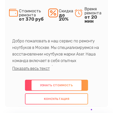
Время
Стоимость
Скидка
ремонта
до
ремонта
от 20
от 370 руб
20%
мин
Добро пожаловать в наш сервис по ремонту
ноутбуков в Москве. Мы специализируемся на
восстановлении ноутбуков марки Aser. Наша
команда включает в себя опытных
профессионалов с обширными знаниями и
многолетним опытом в данной области. Мы
предлагаем быстрый и качественный ремонт с
УЗНАТЬ СТОИМОСТЬ
использованием оригинальных компонентов, а
также гарантируем качество всех
КОНСУЛЬТАЦИЯ
проведенных работ. Наша цель - предоставить
клиентам надежное и профессиональное