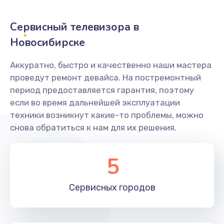
2400 руб.
Заказать
Сервисный телевизора в
Новосибирске
Ремонт системной платы
1600 руб.
Аккуратно, быстро и качественно наши мастера
проведут ремонт девайса. На постремонтный
Заказать
период предоставляется гарантия, поэтому
если во время дальнейшей эксплуатации
Снятие системных ошибок/программный ремонт
техники возникнут какие-то проблемы, можно
1400 руб.
снова обратиться к нам для их решения.
Заказать
5
Ремонт разъема SIM-карты
880 руб.
Сервисных
городов
Заказать
Модернизация