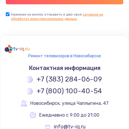
Заказать
Нажимая на кнопку отправить я даю свое
согласие на
обработку моих персональных данных.
Не реагирует на кнопки
700 руб.
Заказать
tv-iq.ru
Не сопряжается с устройством
Ремонт телевизоров в Новосибирске
900 руб.
Контактная информация
Заказать
+7 (383) 284-06-09
Помехи и искажение звука
+7 (800) 100-40-54
900 руб.
Новосибирск
,
 улица Чаплыгина, 47
Заказать
Ежедневно с 9:00 до 21:00
Не работает
info@tv-iq.ru