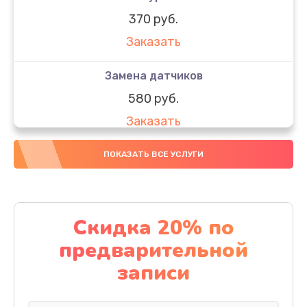
370 руб.
Заказать
Замена датчиков
580 руб.
Заказать
Комплексная чистка
ПОКАЗАТЬ ВСЕ УСЛУГИ
800 руб.
Заказать
Скидка 20% по
Замена дисплея (экрана)
предварительной
2000 руб.
записи
Заказать