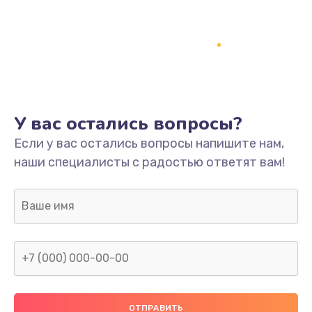
Заказать
Ремонт платы
800 руб.
Заказать
У вас остались вопросы?
Не включается
Если у вас остались вопросы напишите нам,
1400 руб.
наши специалисты с радостью ответят вам!
Заказать
Нет звука
800 руб.
Заказать
Не видит флешку
400 руб.