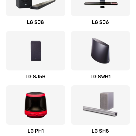
Заказать
Восстановление после заклинивания
LG SJ8
LG SJ6
1400 руб.
Заказать
Восстановление после залития
1500 руб.
Заказать
LG SJ5B
LG SWH1
Замена фильтра
1500 руб.
Заказать
Ремонт корпуса
LG PH1
LG SH8
1400 руб.