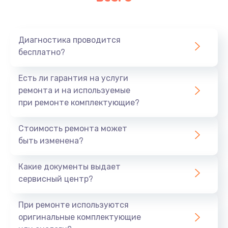
Очень тихо играет
700 руб.
Диагностика проводится
Заказать
бесплатно?
Не заряжается
Есть ли гарантия на услуги
800 руб.
ремонта и на используемые
при ремонте комплектующие?
Заказать
Стоимость ремонта может
Замена кнопок
быть изменена?
490 руб.
Заказать
Какие документы выдает
сервисный центр?
Восстановление после попадания влаги
При ремонте используются
790 руб.
оригинальные комплектующие
Заказать