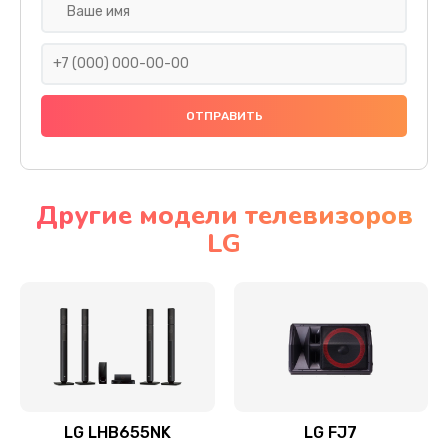
Ремонт платы электроники
1400 руб.
Заказать
Прошивка
1500 руб.
Заказать
Другие модели телевизоров
LG
Ремонт механики привода
1500 руб.
Заказать
Ремонт / замена кнопок, клавиш, индикаторов,
разъемов
1550 руб.
LG LHB655NK
LG FJ7
Заказать