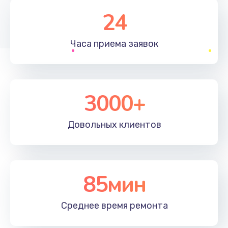
1830 руб.
24
Заказать
Часа приема
заявок
Устранение ошибок
2000 руб.
Заказать
3000+
Ремонт после залития
Довольных
клиентов
2100 руб.
Заказать
Ремонт электроплаты
85мин
1400 руб.
Среднее время
ремонта
Заказать