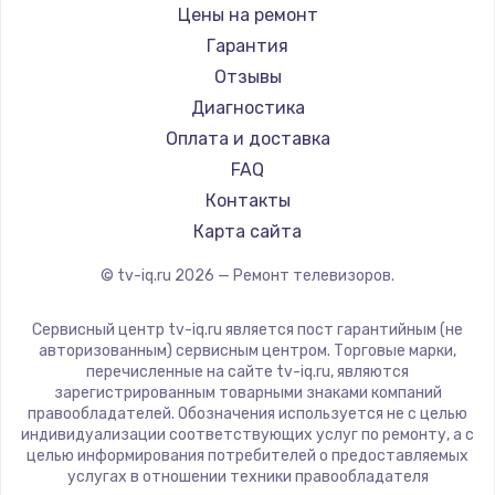
Daewoo
Цены на ремонт
Замена видеокарты
Centek
Гарантия
1600 руб.
Telefunken
Отзывы
Заказать
Hyundai
Диагностика
Doffler
Оплата и доставка
Ремонт разъема питания
Hiper
FAQ
880 руб.
Grundig
Контакты
Заказать
HITACHI
Карта сайта
Konka
© tv-iq.ru
2026
— Ремонт телевизоров.
Замена видеочипа
RED solution
2745 руб.
Thomson
Сервисный центр tv-iq.ru является пост гарантийным (не
Yandex
Заказать
авторизованным) сервисным центром. Торговые марки,
перечисленные на сайте tv-iq.ru, являются
National
зарегистрированным товарными знаками компаний
Замена северного моста
iFFALCON
правообладателей. Обозначения используется не с целью
индивидуализации соответствующих услуг по ремонту, а с
2600 руб.
Tuvio
целью информирования потребителей о предоставляемых
Nord
услугах в отношении техники правообладателя
Заказать