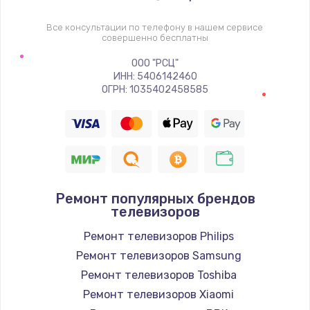
1400 руб.
Заказать
Все консультации по телефону в нашем сервисе
совершенно бесплатны
Восстановление цепи питания, пайка
ООО "РСЦ"
ИНН: 5406142460
880 руб.
ОГРН: 1035402458585
Заказать
Программный ремонт/прошивка
390 руб.
Заказать
Ремонт популярных брендов
телевизоров
Замена Bluetooth/Wi-Fi модуля
Ремонт телевизоров Philips
800 руб.
Ремонт телевизоров Samsung
Заказать
Ремонт телевизоров Toshiba
Ремонт телевизоров Xiaomi
Замена картридера