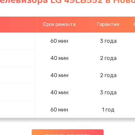
телевизора LG 49LB552 в Нов
Срок ремонта
Гарантия
60 мин
3 года
40 мин
2 года
40 мин
2 года
40 мин
3 года
60 мин
1 год
30 мин
1 год