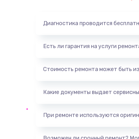
Замена динамика
Диагностика проводится бесплат
Замена корпуса
Замена аккумулятора
Есть ли гарантия на услуги ремон
Замена разъема
Стоимость ремонта может быть и
Ремонт платы
Какие документы выдает сервисны
Не включается
Нет звука
При ремонте используются оригин
Не видит флешку
Возможен ли срочный ремонт? Мог