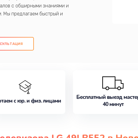
алов с обширными знаниями и
и. Мы предлагаем быстрый и
ем оригинальных компонентов, а также
ых работ. Наша цель - предоставить
ое обслуживание, удовлетворяя их
СУЛЬТАЦИЯ
медлите записаться на ремонт уже
Бесплатный выезд масте
таем с юр. и физ. лицами
40 минут