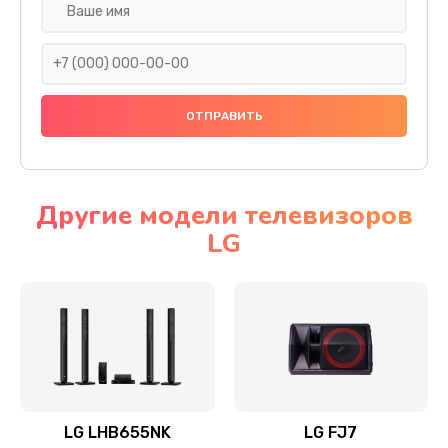
Ремонт платы электроники
1400 руб.
Заказать
Прошивка
1500 руб.
Заказать
Другие модели телевизоров
LG
Ремонт механики привода
1500 руб.
Заказать
Ремонт / замена кнопок, клавиш, индикаторов,
разъемов
1550 руб.
LG LHB655NK
LG FJ7
Заказать