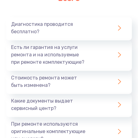
Очень тихо играет
700 руб.
Диагностика проводится
Заказать
бесплатно?
Не заряжается
Есть ли гарантия на услуги
800 руб.
ремонта и на используемые
при ремонте комплектующие?
Заказать
Стоимость ремонта может
Замена кнопок
быть изменена?
490 руб.
Заказать
Какие документы выдает
сервисный центр?
Восстановление после попадания влаги
При ремонте используются
790 руб.
оригинальные комплектующие
Заказать