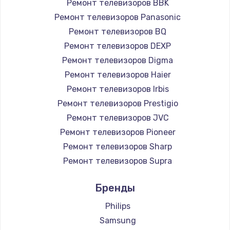
Ремонт телевизоров BBK
890 руб.
Ремонт телевизоров Panasonic
Заказать
Ремонт телевизоров BQ
Ремонт телевизоров DEXP
Замена микросхемы NFC
Ремонт телевизоров Digma
1100 руб.
Ремонт телевизоров Haier
Заказать
Ремонт телевизоров Irbis
Ремонт телевизоров Prestigio
Замена шим-контроллера
Ремонт телевизоров JVC
3900 руб.
Ремонт телевизоров Pioneer
Ремонт телевизоров Sharp
Заказать
Ремонт телевизоров Supra
Настройка Wi-Fi
Ремонт телевизоров Aiwa
Бренды
1030 руб.
Ремонт телевизоров Hisense
Ремонт телевизоров Daewoo
Philips
Заказать
Ремонт телевизоров Centek
Samsung