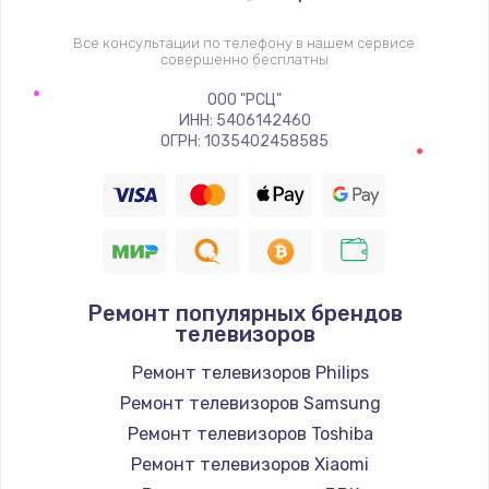
1400 руб.
Заказать
Все консультации по телефону в нашем сервисе
совершенно бесплатны
Восстановление цепи питания, пайка
ООО "РСЦ"
ИНН: 5406142460
880 руб.
ОГРН: 1035402458585
Заказать
Программный ремонт/прошивка
390 руб.
Заказать
Ремонт популярных брендов
телевизоров
Замена Bluetooth/Wi-Fi модуля
Ремонт телевизоров Philips
800 руб.
Ремонт телевизоров Samsung
Заказать
Ремонт телевизоров Toshiba
Ремонт телевизоров Xiaomi
Замена картридера