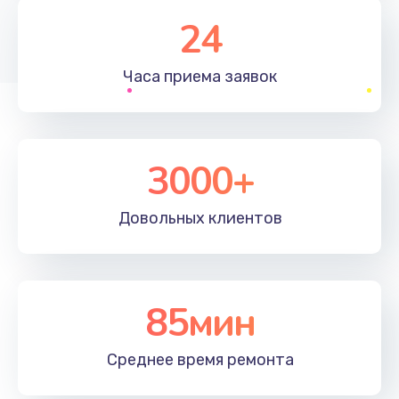
1830 руб.
24
Заказать
Часа приема
заявок
Устранение ошибок
2000 руб.
Заказать
3000+
Ремонт после залития
Довольных
клиентов
2100 руб.
Заказать
Ремонт электроплаты
85мин
1400 руб.
Среднее время
ремонта
Заказать