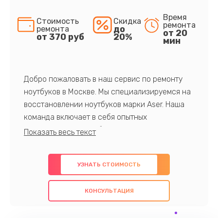
Время
Стоимость
Скидка
ремонта
до
ремонта
от 20
от 370 руб
20%
мин
Добро пожаловать в наш сервис по ремонту
ноутбуков в Москве. Мы специализируемся на
восстановлении ноутбуков марки Aser. Наша
команда включает в себя опытных
профессионалов с обширными знаниями и
многолетним опытом в данной области. Мы
предлагаем быстрый и качественный ремонт с
УЗНАТЬ СТОИМОСТЬ
использованием оригинальных компонентов, а
также гарантируем качество всех
КОНСУЛЬТАЦИЯ
проведенных работ. Наша цель - предоставить
клиентам надежное и профессиональное