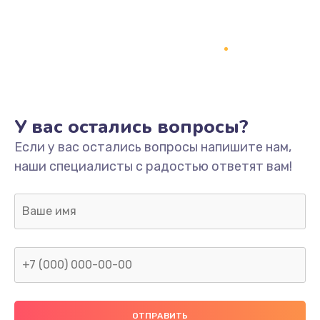
Заказать
Ремонт платы
800 руб.
Заказать
У вас остались вопросы?
Не включается
Если у вас остались вопросы напишите нам,
1400 руб.
наши специалисты с радостью ответят вам!
Заказать
Нет звука
800 руб.
Заказать
Не видит флешку
400 руб.