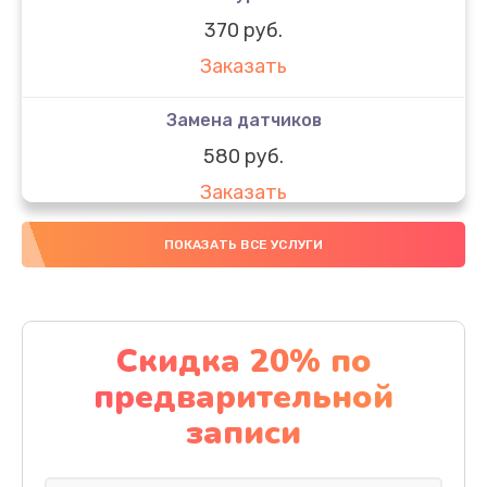
370 руб.
Заказать
Замена датчиков
580 руб.
Заказать
Комплексная чистка
ПОКАЗАТЬ ВСЕ УСЛУГИ
800 руб.
Заказать
Скидка 20% по
Замена дисплея (экрана)
предварительной
2000 руб.
записи
Заказать