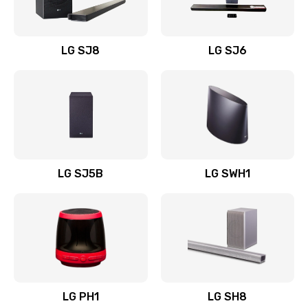
Заказать
Восстановление после заклинивания
LG SJ8
LG SJ6
1400 руб.
Заказать
Восстановление после залития
1500 руб.
Заказать
LG SJ5B
LG SWH1
Замена фильтра
1500 руб.
Заказать
Ремонт корпуса
LG PH1
LG SH8
1400 руб.