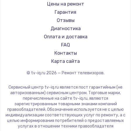
Daewoo
Цены на ремонт
Замена видеокарты
Centek
Гарантия
1600 руб.
Telefunken
Отзывы
Заказать
Hyundai
Диагностика
Doffler
Оплата и доставка
Ремонт разъема питания
Hiper
FAQ
880 руб.
Grundig
Контакты
Заказать
HITACHI
Карта сайта
Konka
© tv-iq.ru
2026
— Ремонт телевизоров.
Замена видеочипа
RED solution
2745 руб.
Thomson
Сервисный центр tv-iq.ru является пост гарантийным (не
Yandex
Заказать
авторизованным) сервисным центром. Торговые марки,
перечисленные на сайте tv-iq.ru, являются
National
зарегистрированным товарными знаками компаний
Замена северного моста
iFFALCON
правообладателей. Обозначения используется не с целью
индивидуализации соответствующих услуг по ремонту, а с
2600 руб.
Tuvio
целью информирования потребителей о предоставляемых
Nord
услугах в отношении техники правообладателя
Заказать