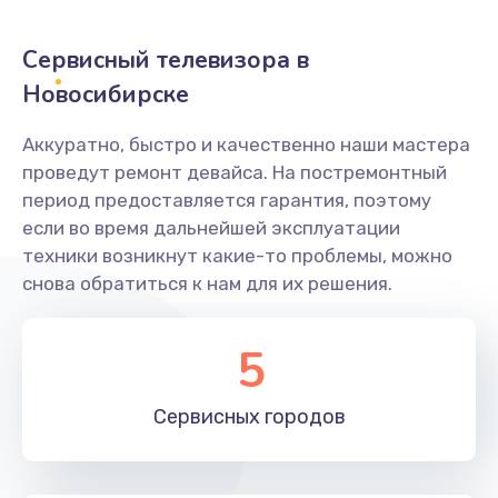
2400 руб.
Заказать
Сервисный телевизора в
Новосибирске
Ремонт системной платы
1600 руб.
Аккуратно, быстро и качественно наши мастера
проведут ремонт девайса. На постремонтный
Заказать
период предоставляется гарантия, поэтому
если во время дальнейшей эксплуатации
Снятие системных ошибок/программный ремонт
техники возникнут какие-то проблемы, можно
1400 руб.
снова обратиться к нам для их решения.
Заказать
5
Ремонт разъема SIM-карты
880 руб.
Сервисных
городов
Заказать
Модернизация