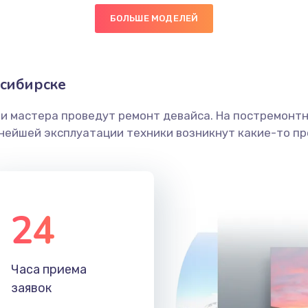
БОЛЬШЕ МОДЕЛЕЙ
50 мин
2 года
граммный
60 мин
3 года
осибирске
ши мастера проведут ремонт девайса. На постремонт
50 мин
3 года
ьнейшей эксплуатации техники возникнут какие-то пр
40 мин
2 года
20 мин
1 год
24
50 мин
3 года
Часа приема
30 мин
2 года
заявок