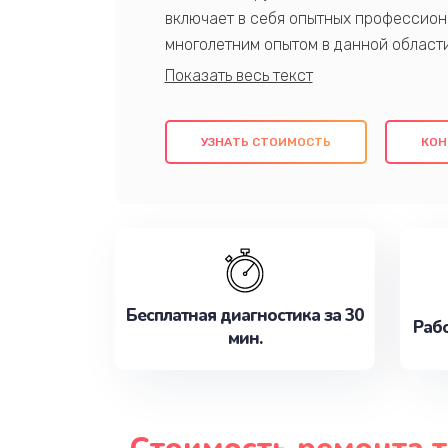
включает в себя опытных профессион
многолетним опытом в данной област
качественный ремонт с использовани
гарантируем качество всех проведенн
клиентам надежное и профессиональн
УЗНАТЬ СТОИМОСТЬ
КОН
потребности наилучшим образом. Не 
сейчас!
Бесплатная диагностика за 30
Рабо
мин.