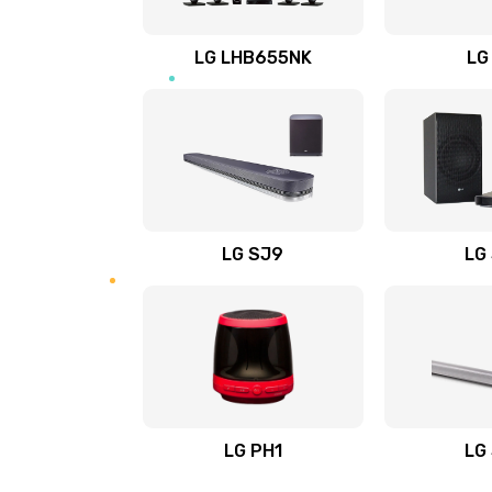
Восстановление после заклини
LG LHB655NK
LG
Восстановление после залития
Замена фильтра
Ремонт корпуса
LG SJ9
LG
Полная профилактика вертикал
пылесоса
Пайка конденсаторов
Ремонт электронного блока упр
LG PH1
LG
Ремонт или замена двигателя