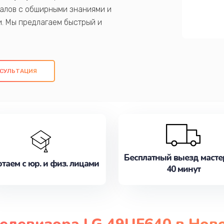
алов с обширными знаниями и
и. Мы предлагаем быстрый и
ем оригинальных компонентов, а также
ых работ. Наша цель - предоставить
ое обслуживание, удовлетворяя их
СУЛЬТАЦИЯ
медлите записаться на ремонт уже
Бесплатный выезд масте
таем с юр. и физ. лицами
40 минут