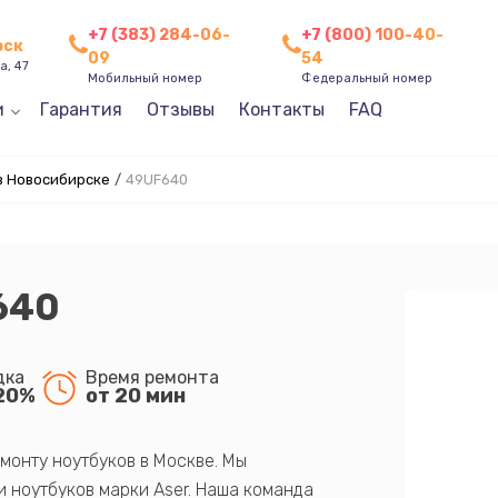
+7 (383) 284-06-
+7 (800) 100-40-
рск
09
54
а, 47
Мобильный номер
Федеральный номер
и
Гарантия
Отзывы
Контакты
FAQ
в Новосибирске
/
49UF640
640
дка
Время ремонта
20%
от 20 мин
монту ноутбуков в Москве. Мы
 ноутбуков марки Aser. Наша команда