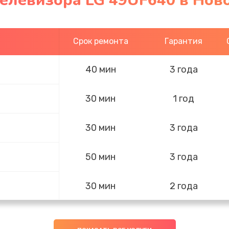
телевизора LG 49UF640 в Нов
Срок ремонта
Гарантия
40 мин
3 года
30 мин
1 год
30 мин
3 года
50 мин
3 года
30 мин
2 года
20 мин
3 года