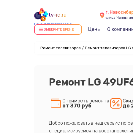
г. Новосиби
tv-iq.ru
улица Чаплыгин
Ремонт телевизоров в
Цены
О компани
Новосибирске
ВЫБЕРИТЕ БРЕНД
Ремонт телевизоров
/
Ремонт телевизоров LG 
Ремонт LG 49UF
Стоимость ремонта
Ски
от 370 руб
до 
Добро пожаловать в наш сервис по ре
специализируемся на восстановлении