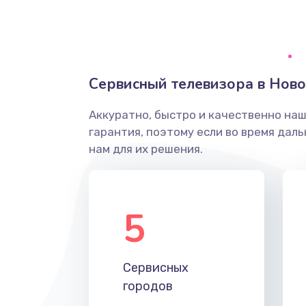
Ремонт системной платы
Снятие системных ошибок/про
Сервисный телевизора в Нов
ремонт
Аккуратно, быстро и качественно на
Ремонт разъема SIM-карты
гарантия, поэтому если во время дал
нам для их решения.
Модернизация
Устранение ошибок
5
Ремонт после залития
Сервисных
Ремонт электроплаты
городов