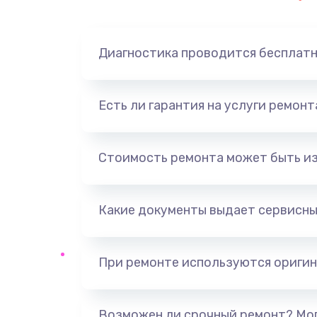
Замена динамика
Диагностика проводится бесплат
Замена корпуса
Замена аккумулятора
Есть ли гарантия на услуги ремон
Замена разъема
Стоимость ремонта может быть и
Ремонт платы
Какие документы выдает сервисны
Не включается
Нет звука
При ремонте используются оригин
Не видит флешку
Возможен ли срочный ремонт? Мог