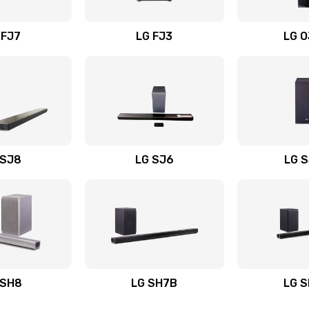
вания
30 мин
2 года
 FJ7
LG FJ3
LG 
50 мин
2 года
60 мин
3 года
60 мин
1 год
 SJ8
LG SJ6
LG 
ьного
40 мин
1 год
60 мин
2 года
авления
30 мин
3 года
 SH8
LG SH7B
LG 
40 мин
3 года