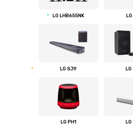
Восстановление после заклини
LG LHB655NK
LG
Восстановление после залития
Замена фильтра
Ремонт корпуса
LG SJ9
LG
Полная профилактика вертикал
пылесоса
Пайка конденсаторов
Ремонт электронного блока упр
LG PH1
LG
Ремонт или замена двигателя