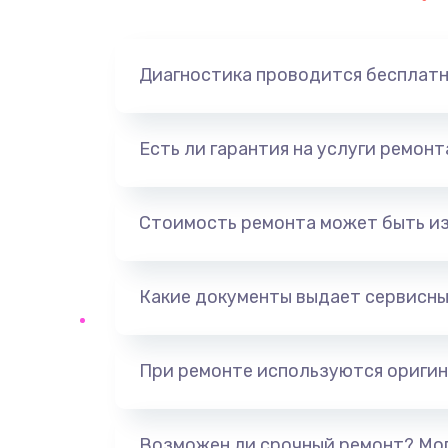
Замена динамика
Диагностика проводится бесплат
Замена корпуса
Замена аккумулятора
Есть ли гарантия на услуги ремон
Замена разъема
Стоимость ремонта может быть и
Ремонт платы
Какие документы выдает сервисны
Не включается
Нет звука
При ремонте используются оригин
Не видит флешку
Возможен ли срочный ремонт? Мог