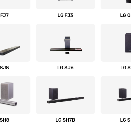
вания
20 мин
1 год
 FJ7
LG FJ3
LG 
50 мин
3 года
20 мин
2 года
30 мин
1 год
 SJ8
LG SJ6
LG 
ьного
30 мин
1 год
60 мин
1 год
авления
60 мин
1 год
 SH8
LG SH7B
LG 
30 мин
2 года