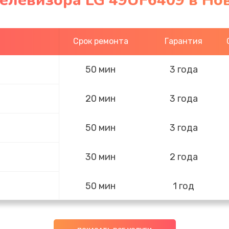
телевизора LG 49UF6409 в Но
Срок ремонта
Гарантия
50 мин
3 года
20 мин
3 года
50 мин
3 года
30 мин
2 года
50 мин
1 год
50 мин
3 года