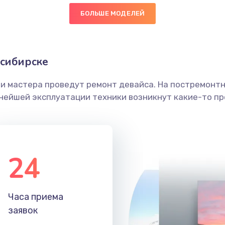
БОЛЬШЕ МОДЕЛЕЙ
20 мин
1 год
граммный
30 мин
2 года
осибирске
ши мастера проведут ремонт девайса. На постремонт
30 мин
2 года
ьнейшей эксплуатации техники возникнут какие-то пр
30 мин
3 года
50 мин
2 года
24
40 мин
3 года
Часа приема
30 мин
3 года
заявок