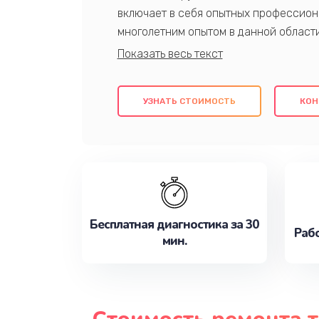
включает в себя опытных профессион
многолетним опытом в данной област
качественный ремонт с использовани
гарантируем качество всех проведенн
клиентам надежное и профессиональн
УЗНАТЬ СТОИМОСТЬ
КОН
потребности наилучшим образом. Не 
сейчас!
Бесплатная диагностика за 30
Рабо
мин.