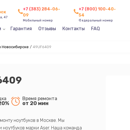
+7 (383) 284-06-
+7 (800) 100-40-
рск
09
54
а, 47
Мобильный номер
Федеральный номер
и
Гарантия
Отзывы
Контакты
FAQ
в Новосибирске
/
49UF6409
6409
дка
Время ремонта
20%
от 20 мин
монту ноутбуков в Москве. Мы
 ноутбуков марки Aser. Наша команда