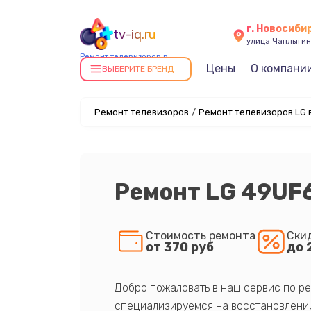
г. Новосиби
tv-iq.ru
улица Чаплыгин
Ремонт телевизоров в
Цены
О компани
Новосибирске
ВЫБЕРИТЕ БРЕНД
Ремонт телевизоров
/
Ремонт телевизоров LG 
Ремонт LG 49UF
Стоимость ремонта
Ски
от 370 руб
до 
Добро пожаловать в наш сервис по ре
специализируемся на восстановлении