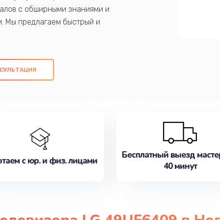
алов с обширными знаниями и
и. Мы предлагаем быстрый и
ем оригинальных компонентов, а также
ых работ. Наша цель - предоставить
ое обслуживание, удовлетворяя их
СУЛЬТАЦИЯ
медлите записаться на ремонт уже
Бесплатный выезд масте
таем с юр. и физ. лицами
40 минут