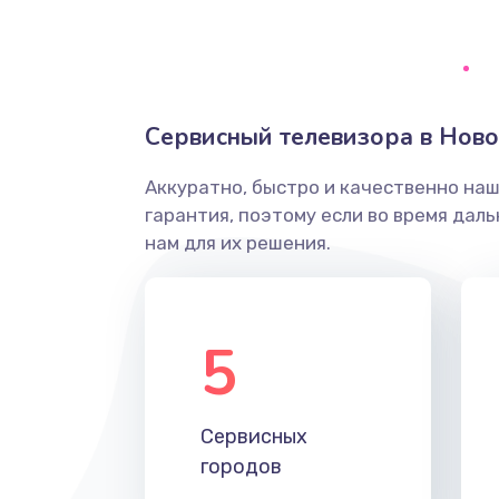
Ремонт системной платы
Снятие системных ошибок/про
Сервисный телевизора в Нов
ремонт
Аккуратно, быстро и качественно на
Ремонт разъема SIM-карты
гарантия, поэтому если во время дал
нам для их решения.
Модернизация
Устранение ошибок
5
Ремонт после залития
Сервисных
Ремонт электроплаты
городов