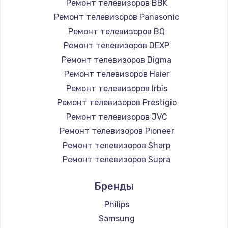
Ремонт телевизоров BBK
890 руб.
Ремонт телевизоров Panasonic
Заказать
Ремонт телевизоров BQ
Ремонт телевизоров DEXP
Замена микросхемы NFC
Ремонт телевизоров Digma
1100 руб.
Ремонт телевизоров Haier
Заказать
Ремонт телевизоров Irbis
Ремонт телевизоров Prestigio
Замена шим-контроллера
Ремонт телевизоров JVC
3900 руб.
Ремонт телевизоров Pioneer
Ремонт телевизоров Sharp
Заказать
Ремонт телевизоров Supra
Настройка Wi-Fi
Ремонт телевизоров Aiwa
Бренды
1030 руб.
Ремонт телевизоров Hisense
Ремонт телевизоров Daewoo
Philips
Заказать
Ремонт телевизоров Centek
Samsung