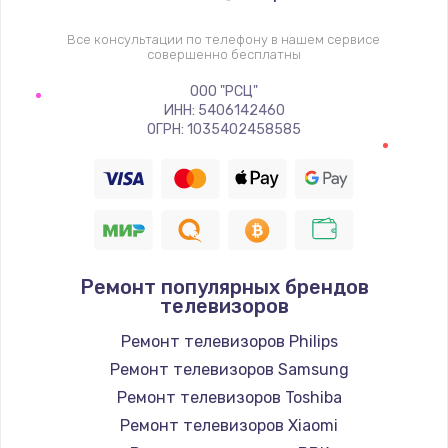
1400 руб.
Заказать
Все консультации по телефону в нашем сервисе
совершенно бесплатны
Восстановление цепи питания, пайка
ООО "РСЦ"
ИНН: 5406142460
880 руб.
ОГРН: 1035402458585
Заказать
Программный ремонт/прошивка
390 руб.
Заказать
Ремонт популярных брендов
телевизоров
Замена Bluetooth/Wi-Fi модуля
Ремонт телевизоров Philips
800 руб.
Ремонт телевизоров Samsung
Заказать
Ремонт телевизоров Toshiba
Ремонт телевизоров Xiaomi
Замена картридера