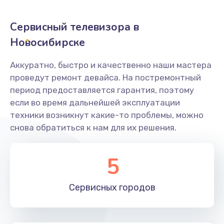
2400 руб.
Заказать
Сервисный телевизора в
Новосибирске
Ремонт системной платы
1600 руб.
Аккуратно, быстро и качественно наши мастера
проведут ремонт девайса. На постремонтный
Заказать
период предоставляется гарантия, поэтому
если во время дальнейшей эксплуатации
Снятие системных ошибок/программный ремонт
техники возникнут какие-то проблемы, можно
1400 руб.
снова обратиться к нам для их решения.
Заказать
5
Ремонт разъема SIM-карты
880 руб.
Сервисных
городов
Заказать
Модернизация