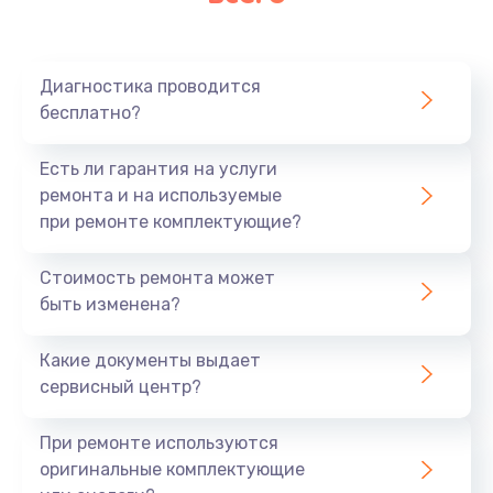
Очень тихо играет
700 руб.
Диагностика проводится
Заказать
бесплатно?
Не заряжается
Есть ли гарантия на услуги
800 руб.
ремонта и на используемые
при ремонте комплектующие?
Заказать
Стоимость ремонта может
Замена кнопок
быть изменена?
490 руб.
Заказать
Какие документы выдает
сервисный центр?
Восстановление после попадания влаги
При ремонте используются
790 руб.
оригинальные комплектующие
Заказать