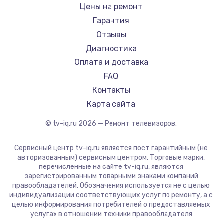
Daewoo
Цены на ремонт
Замена видеокарты
Centek
Гарантия
1600 руб.
Telefunken
Отзывы
Заказать
Hyundai
Диагностика
Doffler
Оплата и доставка
Ремонт разъема питания
Hiper
FAQ
880 руб.
Grundig
Контакты
Заказать
HITACHI
Карта сайта
Konka
© tv-iq.ru
2026
— Ремонт телевизоров.
Замена видеочипа
RED solution
2745 руб.
Thomson
Сервисный центр tv-iq.ru является пост гарантийным (не
Yandex
Заказать
авторизованным) сервисным центром. Торговые марки,
перечисленные на сайте tv-iq.ru, являются
National
зарегистрированным товарными знаками компаний
Замена северного моста
iFFALCON
правообладателей. Обозначения используется не с целью
индивидуализации соответствующих услуг по ремонту, а с
2600 руб.
Tuvio
целью информирования потребителей о предоставляемых
Nord
услугах в отношении техники правообладателя
Заказать