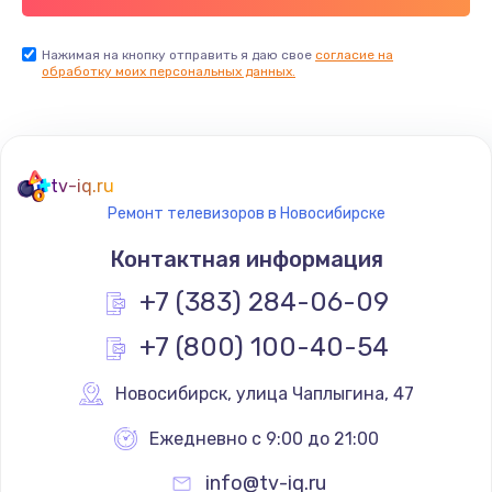
Заказать
Нажимая на кнопку отправить я даю свое
согласие на
обработку моих персональных данных.
Не реагирует на кнопки
700 руб.
Заказать
tv-iq.ru
Не сопряжается с устройством
Ремонт телевизоров в Новосибирске
900 руб.
Контактная информация
Заказать
+7 (383) 284-06-09
Помехи и искажение звука
+7 (800) 100-40-54
900 руб.
Новосибирск
,
 улица Чаплыгина, 47
Заказать
Ежедневно с 9:00 до 21:00
Не работает
info@tv-iq.ru