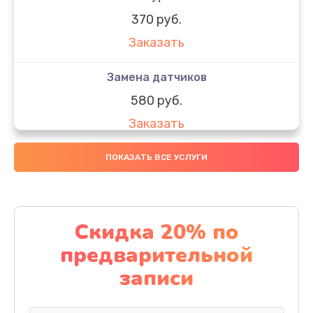
370 руб.
Заказать
Замена датчиков
580 руб.
Заказать
Комплексная чистка
ПОКАЗАТЬ ВСЕ УСЛУГИ
800 руб.
Заказать
Скидка 20% по
Замена дисплея (экрана)
предварительной
2000 руб.
записи
Заказать