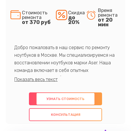
Время
Стоимость
Скидка
ремонта
до
ремонта
от 20
от 370 руб
20%
мин
Добро пожаловать в наш сервис по ремонту
ноутбуков в Москве. Мы специализируемся на
восстановлении ноутбуков марки Aser. Наша
команда включает в себя опытных
профессионалов с обширными знаниями и
многолетним опытом в данной области. Мы
предлагаем быстрый и качественный ремонт с
УЗНАТЬ СТОИМОСТЬ
использованием оригинальных компонентов, а
также гарантируем качество всех
КОНСУЛЬТАЦИЯ
проведенных работ. Наша цель - предоставить
клиентам надежное и профессиональное