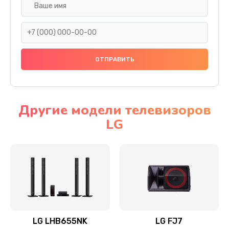
Ремонт платы электроники
1400 руб.
Заказать
Прошивка
1500 руб.
Заказать
Другие модели телевизоров
LG
Ремонт механики привода
1500 руб.
Заказать
Ремонт / замена кнопок, клавиш, индикаторов,
разъемов
1550 руб.
LG LHB655NK
LG FJ7
Заказать