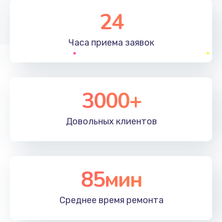
1830 руб.
24
Заказать
Часа приема
заявок
Устранение ошибок
2000 руб.
Заказать
3000+
Ремонт после залития
Довольных
клиентов
2100 руб.
Заказать
Ремонт электроплаты
85мин
1400 руб.
Среднее время
ремонта
Заказать