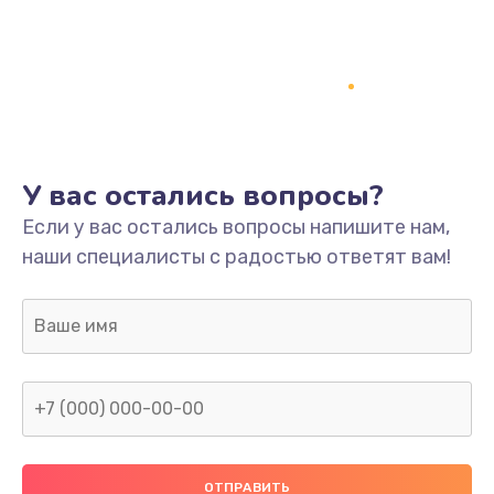
Заказать
Ремонт платы
800 руб.
Заказать
У вас остались вопросы?
Не включается
Если у вас остались вопросы напишите нам,
1400 руб.
наши специалисты с радостью ответят вам!
Заказать
Нет звука
800 руб.
Заказать
Не видит флешку
400 руб.