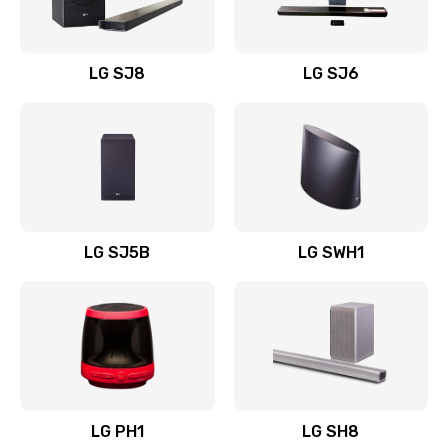
Заказать
Восстановление после заклинивания
LG SJ8
LG SJ6
1400 руб.
Заказать
Восстановление после залития
1500 руб.
Заказать
LG SJ5B
LG SWH1
Замена фильтра
1500 руб.
Заказать
Ремонт корпуса
LG PH1
LG SH8
1400 руб.