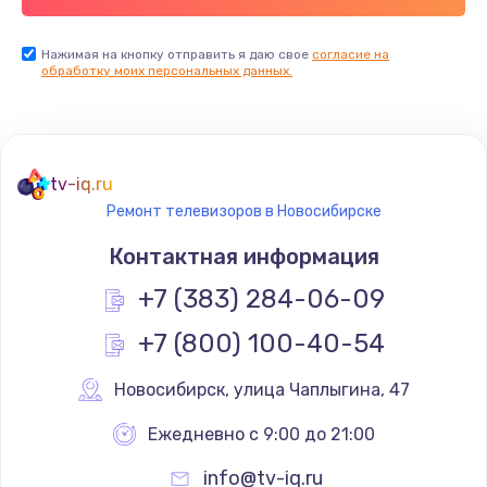
Заказать
Нажимая на кнопку отправить я даю свое
согласие на
обработку моих персональных данных.
Не реагирует на кнопки
700 руб.
Заказать
tv-iq.ru
Не сопряжается с устройством
Ремонт телевизоров в Новосибирске
900 руб.
Контактная информация
Заказать
+7 (383) 284-06-09
Помехи и искажение звука
+7 (800) 100-40-54
900 руб.
Новосибирск
,
 улица Чаплыгина, 47
Заказать
Ежедневно с 9:00 до 21:00
Не работает
info@tv-iq.ru