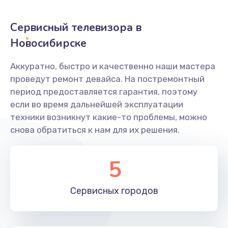
2400 руб.
Заказать
Сервисный телевизора в
Новосибирске
Ремонт системной платы
1600 руб.
Аккуратно, быстро и качественно наши мастера
проведут ремонт девайса. На постремонтный
Заказать
период предоставляется гарантия, поэтому
если во время дальнейшей эксплуатации
Снятие системных ошибок/программный ремонт
техники возникнут какие-то проблемы, можно
1400 руб.
снова обратиться к нам для их решения.
Заказать
5
Ремонт разъема SIM-карты
880 руб.
Сервисных
городов
Заказать
Модернизация