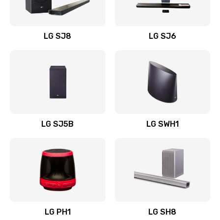
Заказать
Восстановление после заклинивания
LG SJ8
LG SJ6
1400 руб.
Заказать
Восстановление после залития
1500 руб.
Заказать
LG SJ5B
LG SWH1
Замена фильтра
1500 руб.
Заказать
Ремонт корпуса
LG PH1
LG SH8
1400 руб.