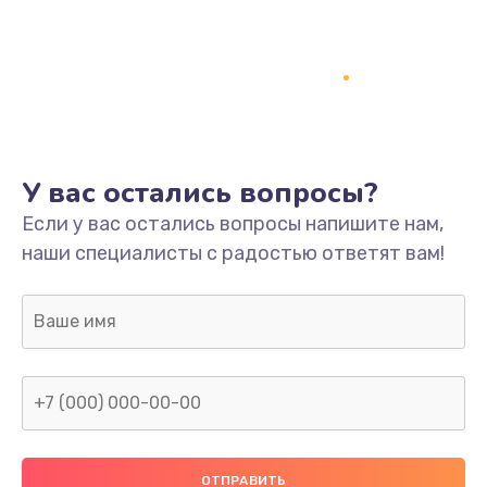
Заказать
Ремонт платы
800 руб.
Заказать
У вас остались вопросы?
Не включается
Если у вас остались вопросы напишите нам,
1400 руб.
наши специалисты с радостью ответят вам!
Заказать
Нет звука
800 руб.
Заказать
Не видит флешку
400 руб.