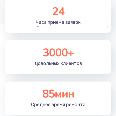
1830 руб.
24
Заказать
Часа приема
заявок
Устранение ошибок
2000 руб.
Заказать
3000+
Ремонт после залития
Довольных
клиентов
2100 руб.
Заказать
Ремонт электроплаты
85мин
1400 руб.
Среднее время
ремонта
Заказать