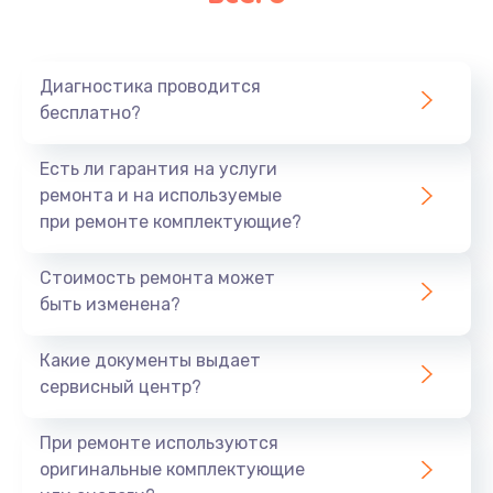
Очень тихо играет
700 руб.
Диагностика проводится
Заказать
бесплатно?
Не заряжается
Есть ли гарантия на услуги
800 руб.
ремонта и на используемые
при ремонте комплектующие?
Заказать
Стоимость ремонта может
Замена кнопок
быть изменена?
490 руб.
Заказать
Какие документы выдает
сервисный центр?
Восстановление после попадания влаги
При ремонте используются
790 руб.
оригинальные комплектующие
Заказать