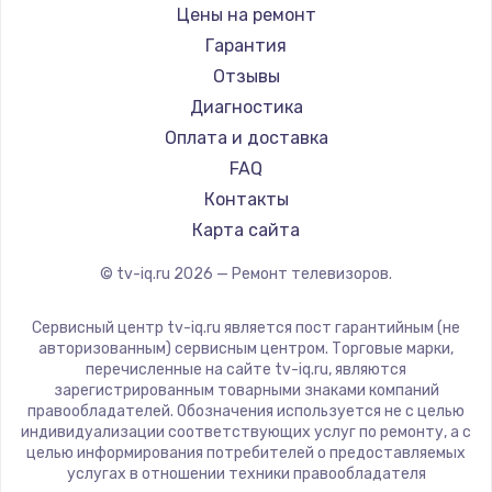
Daewoo
Цены на ремонт
Замена видеокарты
Centek
Гарантия
1600 руб.
Telefunken
Отзывы
Заказать
Hyundai
Диагностика
Doffler
Оплата и доставка
Ремонт разъема питания
Hiper
FAQ
880 руб.
Grundig
Контакты
Заказать
HITACHI
Карта сайта
Konka
© tv-iq.ru
2026
— Ремонт телевизоров.
Замена видеочипа
RED solution
2745 руб.
Thomson
Сервисный центр tv-iq.ru является пост гарантийным (не
Yandex
Заказать
авторизованным) сервисным центром. Торговые марки,
перечисленные на сайте tv-iq.ru, являются
National
зарегистрированным товарными знаками компаний
Замена северного моста
iFFALCON
правообладателей. Обозначения используется не с целью
индивидуализации соответствующих услуг по ремонту, а с
2600 руб.
Tuvio
целью информирования потребителей о предоставляемых
Nord
услугах в отношении техники правообладателя
Заказать