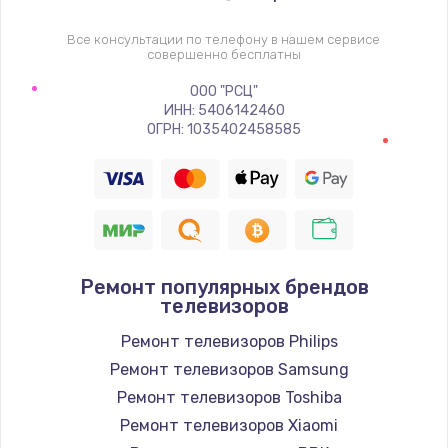
1400 руб.
Заказать
Все консультации по телефону в нашем сервисе
совершенно бесплатны
Восстановление цепи питания, пайка
ООО "РСЦ"
ИНН: 5406142460
880 руб.
ОГРН: 1035402458585
Заказать
Программный ремонт/прошивка
390 руб.
Заказать
Ремонт популярных брендов
телевизоров
Замена Bluetooth/Wi-Fi модуля
Ремонт телевизоров Philips
800 руб.
Ремонт телевизоров Samsung
Заказать
Ремонт телевизоров Toshiba
Ремонт телевизоров Xiaomi
Замена картридера