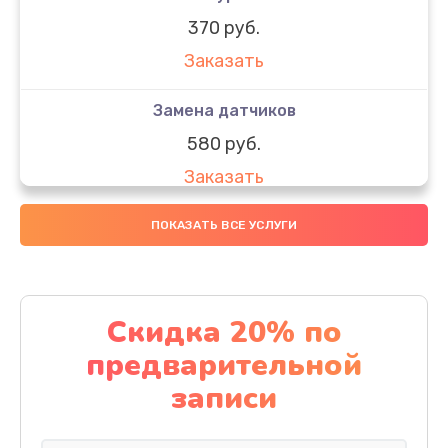
370 руб.
Заказать
Замена датчиков
580 руб.
Заказать
Комплексная чистка
ПОКАЗАТЬ ВСЕ УСЛУГИ
800 руб.
Заказать
Скидка 20% по
Замена дисплея (экрана)
предварительной
2000 руб.
записи
Заказать