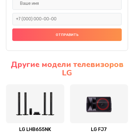
Ремонт платы электроники
1400 руб.
Заказать
Прошивка
1500 руб.
Заказать
Другие модели телевизоров
LG
Ремонт механики привода
1500 руб.
Заказать
Ремонт / замена кнопок, клавиш, индикаторов,
разъемов
1550 руб.
LG LHB655NK
LG FJ7
Заказать