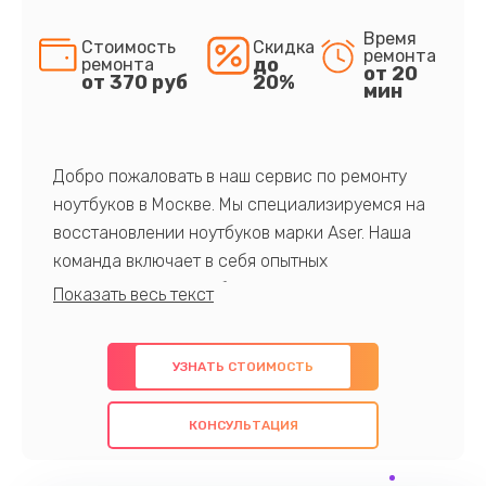
Время
Стоимость
Скидка
ремонта
до
ремонта
от 20
от 370 руб
20%
мин
Добро пожаловать в наш сервис по ремонту
ноутбуков в Москве. Мы специализируемся на
восстановлении ноутбуков марки Aser. Наша
команда включает в себя опытных
профессионалов с обширными знаниями и
многолетним опытом в данной области. Мы
предлагаем быстрый и качественный ремонт с
УЗНАТЬ СТОИМОСТЬ
использованием оригинальных компонентов, а
также гарантируем качество всех
КОНСУЛЬТАЦИЯ
проведенных работ. Наша цель - предоставить
клиентам надежное и профессиональное