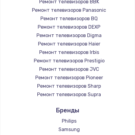
Ремонт телевизоров BBK
890 руб.
Ремонт телевизоров Panasonic
Заказать
Ремонт телевизоров BQ
Ремонт телевизоров DEXP
Замена микросхемы NFC
Ремонт телевизоров Digma
1100 руб.
Ремонт телевизоров Haier
Заказать
Ремонт телевизоров Irbis
Ремонт телевизоров Prestigio
Замена шим-контроллера
Ремонт телевизоров JVC
3900 руб.
Ремонт телевизоров Pioneer
Ремонт телевизоров Sharp
Заказать
Ремонт телевизоров Supra
Настройка Wi-Fi
Ремонт телевизоров Aiwa
Бренды
1030 руб.
Ремонт телевизоров Hisense
Ремонт телевизоров Daewoo
Philips
Заказать
Ремонт телевизоров Centek
Samsung