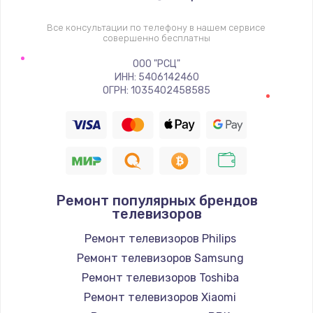
1400 руб.
Заказать
Все консультации по телефону в нашем сервисе
совершенно бесплатны
Восстановление цепи питания, пайка
ООО "РСЦ"
ИНН: 5406142460
880 руб.
ОГРН: 1035402458585
Заказать
Программный ремонт/прошивка
390 руб.
Заказать
Ремонт популярных брендов
телевизоров
Замена Bluetooth/Wi-Fi модуля
Ремонт телевизоров Philips
800 руб.
Ремонт телевизоров Samsung
Заказать
Ремонт телевизоров Toshiba
Ремонт телевизоров Xiaomi
Замена картридера