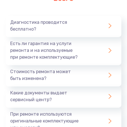
Очень тихо играет
700 руб.
Диагностика проводится
Заказать
бесплатно?
Не заряжается
Есть ли гарантия на услуги
800 руб.
ремонта и на используемые
при ремонте комплектующие?
Заказать
Стоимость ремонта может
Замена кнопок
быть изменена?
490 руб.
Заказать
Какие документы выдает
сервисный центр?
Восстановление после попадания влаги
При ремонте используются
790 руб.
оригинальные комплектующие
Заказать