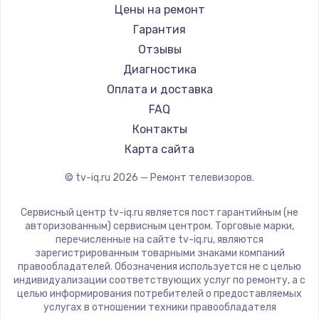
Daewoo
Цены на ремонт
Замена видеокарты
Centek
Гарантия
1600 руб.
Telefunken
Отзывы
Заказать
Hyundai
Диагностика
Doffler
Оплата и доставка
Ремонт разъема питания
Hiper
FAQ
880 руб.
Grundig
Контакты
Заказать
HITACHI
Карта сайта
Konka
© tv-iq.ru
2026
— Ремонт телевизоров.
Замена видеочипа
RED solution
2745 руб.
Thomson
Сервисный центр tv-iq.ru является пост гарантийным (не
Yandex
Заказать
авторизованным) сервисным центром. Торговые марки,
перечисленные на сайте tv-iq.ru, являются
National
зарегистрированным товарными знаками компаний
Замена северного моста
iFFALCON
правообладателей. Обозначения используется не с целью
индивидуализации соответствующих услуг по ремонту, а с
2600 руб.
Tuvio
целью информирования потребителей о предоставляемых
Nord
услугах в отношении техники правообладателя
Заказать