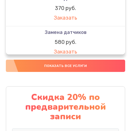
370 руб.
Заказать
Замена датчиков
580 руб.
Заказать
Комплексная чистка
ПОКАЗАТЬ ВСЕ УСЛУГИ
800 руб.
Заказать
Скидка 20% по
Замена дисплея (экрана)
предварительной
2000 руб.
записи
Заказать