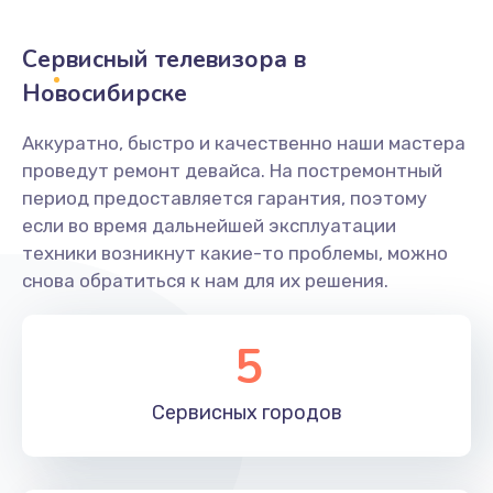
2400 руб.
Заказать
Сервисный телевизора в
Новосибирске
Ремонт системной платы
1600 руб.
Аккуратно, быстро и качественно наши мастера
проведут ремонт девайса. На постремонтный
Заказать
период предоставляется гарантия, поэтому
если во время дальнейшей эксплуатации
Снятие системных ошибок/программный ремонт
техники возникнут какие-то проблемы, можно
1400 руб.
снова обратиться к нам для их решения.
Заказать
5
Ремонт разъема SIM-карты
880 руб.
Сервисных
городов
Заказать
Модернизация