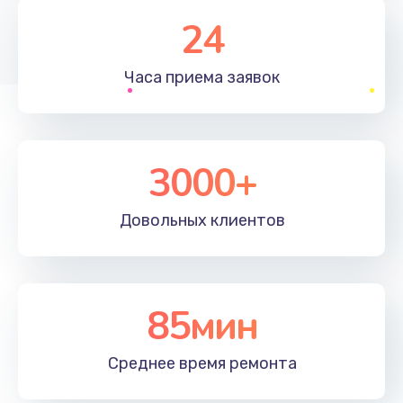
1830 руб.
24
Заказать
Часа приема
заявок
Устранение ошибок
2000 руб.
Заказать
3000+
Ремонт после залития
Довольных
клиентов
2100 руб.
Заказать
Ремонт электроплаты
85мин
1400 руб.
Среднее время
ремонта
Заказать