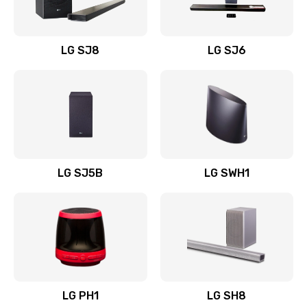
Заказать
Восстановление после заклинивания
LG SJ8
LG SJ6
1400 руб.
Заказать
Восстановление после залития
1500 руб.
Заказать
LG SJ5B
LG SWH1
Замена фильтра
1500 руб.
Заказать
Ремонт корпуса
LG PH1
LG SH8
1400 руб.