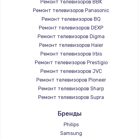
Ремонт телевизоров BBK
890 руб.
Ремонт телевизоров Panasonic
Заказать
Ремонт телевизоров BQ
Ремонт телевизоров DEXP
Замена микросхемы NFC
Ремонт телевизоров Digma
1100 руб.
Ремонт телевизоров Haier
Заказать
Ремонт телевизоров Irbis
Ремонт телевизоров Prestigio
Замена шим-контроллера
Ремонт телевизоров JVC
3900 руб.
Ремонт телевизоров Pioneer
Ремонт телевизоров Sharp
Заказать
Ремонт телевизоров Supra
Настройка Wi-Fi
Ремонт телевизоров Aiwa
Бренды
1030 руб.
Ремонт телевизоров Hisense
Ремонт телевизоров Daewoo
Philips
Заказать
Ремонт телевизоров Centek
Samsung