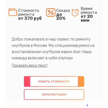
Время
Стоимость
Скидка
ремонта
до
ремонта
от 20
от 370 руб
20%
мин
Добро пожаловать в наш сервис по ремонту
ноутбуков в Москве. Мы специализируемся на
восстановлении ноутбуков марки Aser. Наша
команда включает в себя опытных
профессионалов с обширными знаниями и
многолетним опытом в данной области. Мы
предлагаем быстрый и качественный ремонт с
УЗНАТЬ СТОИМОСТЬ
использованием оригинальных компонентов, а
также гарантируем качество всех
КОНСУЛЬТАЦИЯ
проведенных работ. Наша цель - предоставить
клиентам надежное и профессиональное