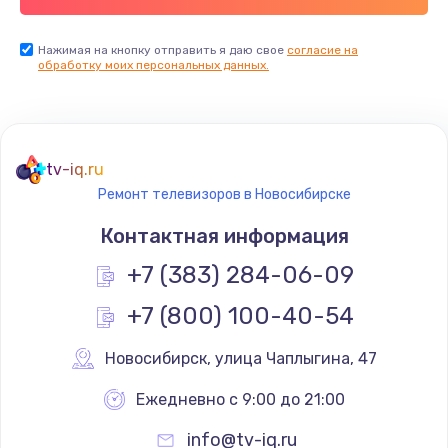
Заказать
Нажимая на кнопку отправить я даю свое
согласие на
обработку моих персональных данных.
Не реагирует на кнопки
700 руб.
Заказать
tv-iq.ru
Не сопряжается с устройством
Ремонт телевизоров в Новосибирске
900 руб.
Контактная информация
Заказать
+7 (383) 284-06-09
Помехи и искажение звука
+7 (800) 100-40-54
900 руб.
Новосибирск
,
 улица Чаплыгина, 47
Заказать
Ежедневно с 9:00 до 21:00
Не работает
info@tv-iq.ru