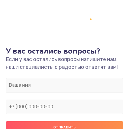
Заказать
Ремонт платы
800 руб.
Заказать
У вас остались вопросы?
Не включается
Если у вас остались вопросы напишите нам,
1400 руб.
наши специалисты с радостью ответят вам!
Заказать
Нет звука
800 руб.
Заказать
Не видит флешку
400 руб.