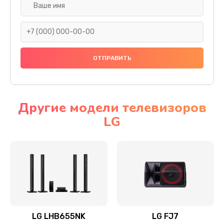
Ремонт платы электроники
1400 руб.
Заказать
Прошивка
1500 руб.
Заказать
Другие модели телевизоров
LG
Ремонт механики привода
1500 руб.
Заказать
Ремонт / замена кнопок, клавиш, индикаторов,
разъемов
1550 руб.
LG LHB655NK
LG FJ7
Заказать