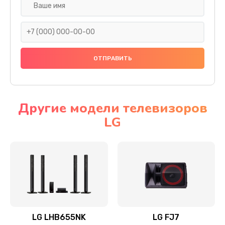
Ремонт платы электроники
1400 руб.
Заказать
Прошивка
1500 руб.
Заказать
Другие модели телевизоров
LG
Ремонт механики привода
1500 руб.
Заказать
Ремонт / замена кнопок, клавиш, индикаторов,
разъемов
1550 руб.
LG LHB655NK
LG FJ7
Заказать