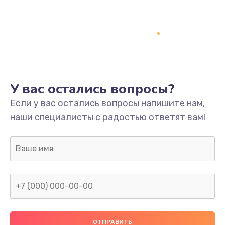
Заказать
Ремонт платы
800 руб.
Заказать
У вас остались вопросы?
Не включается
Если у вас остались вопросы напишите нам,
1400 руб.
наши специалисты с радостью ответят вам!
Заказать
Нет звука
800 руб.
Заказать
Не видит флешку
400 руб.