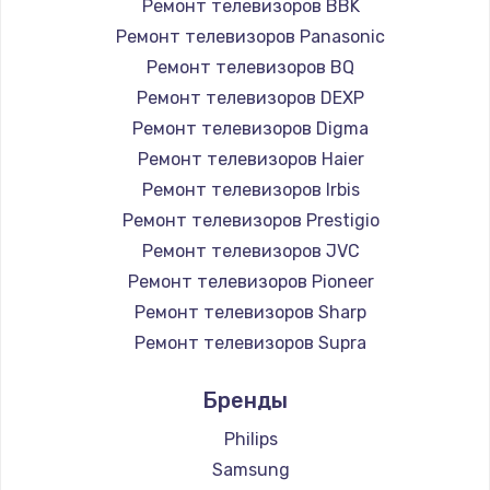
Ремонт телевизоров BBK
890 руб.
Ремонт телевизоров Panasonic
Заказать
Ремонт телевизоров BQ
Ремонт телевизоров DEXP
Замена микросхемы NFC
Ремонт телевизоров Digma
1100 руб.
Ремонт телевизоров Haier
Заказать
Ремонт телевизоров Irbis
Ремонт телевизоров Prestigio
Замена шим-контроллера
Ремонт телевизоров JVC
3900 руб.
Ремонт телевизоров Pioneer
Ремонт телевизоров Sharp
Заказать
Ремонт телевизоров Supra
Настройка Wi-Fi
Ремонт телевизоров Aiwa
Бренды
1030 руб.
Ремонт телевизоров Hisense
Ремонт телевизоров Daewoo
Philips
Заказать
Ремонт телевизоров Centek
Samsung