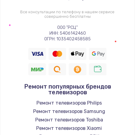
1400 руб.
Заказать
Все консультации по телефону в нашем сервисе
совершенно бесплатны
Восстановление цепи питания, пайка
ООО "РСЦ"
ИНН: 5406142460
880 руб.
ОГРН: 1035402458585
Заказать
Программный ремонт/прошивка
390 руб.
Заказать
Ремонт популярных брендов
телевизоров
Замена Bluetooth/Wi-Fi модуля
Ремонт телевизоров Philips
800 руб.
Ремонт телевизоров Samsung
Заказать
Ремонт телевизоров Toshiba
Ремонт телевизоров Xiaomi
Замена картридера