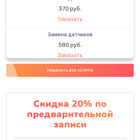
370 руб.
Заказать
Замена датчиков
580 руб.
Заказать
Комплексная чистка
ПОКАЗАТЬ ВСЕ УСЛУГИ
800 руб.
Заказать
Скидка 20% по
Замена дисплея (экрана)
предварительной
2000 руб.
записи
Заказать