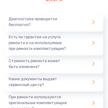
Очень тихо играет
700 руб.
Диагностика проводится
Заказать
бесплатно?
Не заряжается
Есть ли гарантия на услуги
800 руб.
ремонта и на используемые
при ремонте комплектующие?
Заказать
Стоимость ремонта может
Замена кнопок
быть изменена?
490 руб.
Заказать
Какие документы выдает
сервисный центр?
Восстановление после попадания влаги
При ремонте используются
790 руб.
оригинальные комплектующие
Заказать