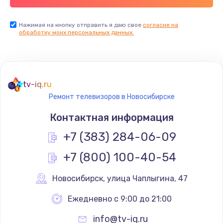
Заказать
Нажимая на кнопку отправить я даю свое
согласие на
обработку моих персональных данных.
Не реагирует на кнопки
700 руб.
Заказать
tv-iq.ru
Не сопряжается с устройством
Ремонт телевизоров в Новосибирске
900 руб.
Контактная информация
Заказать
+7 (383) 284-06-09
Помехи и искажение звука
+7 (800) 100-40-54
900 руб.
Новосибирск
,
 улица Чаплыгина, 47
Заказать
Ежедневно с 9:00 до 21:00
Не работает
info@tv-iq.ru