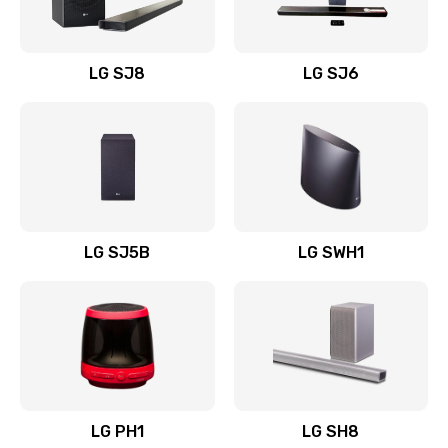
Заказать
Восстановление после заклинивания
LG SJ8
LG SJ6
1400 руб.
Заказать
Восстановление после залития
1500 руб.
Заказать
LG SJ5B
LG SWH1
Замена фильтра
1500 руб.
Заказать
Ремонт корпуса
LG PH1
LG SH8
1400 руб.