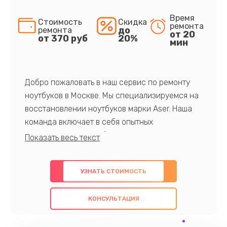
Время
Стоимость
Скидка
ремонта
до
ремонта
от 20
от 370 руб
20%
мин
Добро пожаловать в наш сервис по ремонту
ноутбуков в Москве. Мы специализируемся на
восстановлении ноутбуков марки Aser. Наша
команда включает в себя опытных
профессионалов с обширными знаниями и
многолетним опытом в данной области. Мы
предлагаем быстрый и качественный ремонт с
УЗНАТЬ СТОИМОСТЬ
использованием оригинальных компонентов, а
также гарантируем качество всех
КОНСУЛЬТАЦИЯ
проведенных работ. Наша цель - предоставить
клиентам надежное и профессиональное