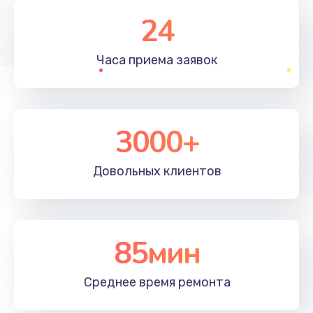
1830 руб.
24
Заказать
Часа приема
заявок
Устранение ошибок
2000 руб.
Заказать
3000+
Ремонт после залития
Довольных
клиентов
2100 руб.
Заказать
Ремонт электроплаты
85мин
1400 руб.
Среднее время
ремонта
Заказать