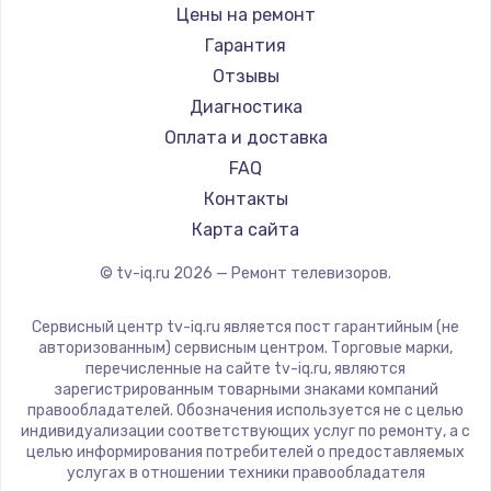
Daewoo
Цены на ремонт
Замена видеокарты
Centek
Гарантия
1600 руб.
Telefunken
Отзывы
Заказать
Hyundai
Диагностика
Doffler
Оплата и доставка
Ремонт разъема питания
Hiper
FAQ
880 руб.
Grundig
Контакты
Заказать
HITACHI
Карта сайта
Konka
© tv-iq.ru
2026
— Ремонт телевизоров.
Замена видеочипа
RED solution
2745 руб.
Thomson
Сервисный центр tv-iq.ru является пост гарантийным (не
Yandex
Заказать
авторизованным) сервисным центром. Торговые марки,
перечисленные на сайте tv-iq.ru, являются
National
зарегистрированным товарными знаками компаний
Замена северного моста
iFFALCON
правообладателей. Обозначения используется не с целью
индивидуализации соответствующих услуг по ремонту, а с
2600 руб.
Tuvio
целью информирования потребителей о предоставляемых
Nord
услугах в отношении техники правообладателя
Заказать