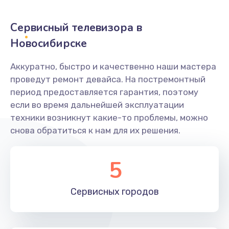
2400 руб.
Заказать
Сервисный телевизора в
Новосибирске
Ремонт системной платы
1600 руб.
Аккуратно, быстро и качественно наши мастера
проведут ремонт девайса. На постремонтный
Заказать
период предоставляется гарантия, поэтому
если во время дальнейшей эксплуатации
Снятие системных ошибок/программный ремонт
техники возникнут какие-то проблемы, можно
1400 руб.
снова обратиться к нам для их решения.
Заказать
5
Ремонт разъема SIM-карты
880 руб.
Сервисных
городов
Заказать
Модернизация