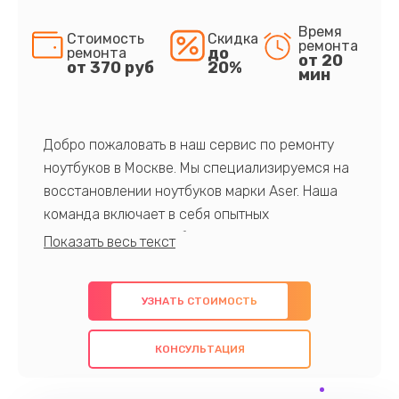
Время
Стоимость
Скидка
ремонта
до
ремонта
от 20
от 370 руб
20%
мин
Добро пожаловать в наш сервис по ремонту
ноутбуков в Москве. Мы специализируемся на
восстановлении ноутбуков марки Aser. Наша
команда включает в себя опытных
профессионалов с обширными знаниями и
многолетним опытом в данной области. Мы
предлагаем быстрый и качественный ремонт с
УЗНАТЬ СТОИМОСТЬ
использованием оригинальных компонентов, а
также гарантируем качество всех
КОНСУЛЬТАЦИЯ
проведенных работ. Наша цель - предоставить
клиентам надежное и профессиональное