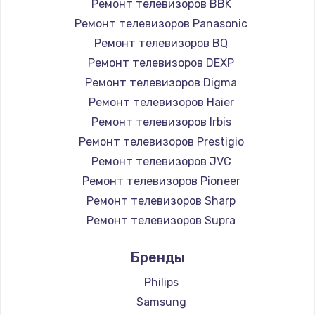
Ремонт телевизоров BBK
890 руб.
Ремонт телевизоров Panasonic
Заказать
Ремонт телевизоров BQ
Ремонт телевизоров DEXP
Замена микросхемы NFC
Ремонт телевизоров Digma
1100 руб.
Ремонт телевизоров Haier
Заказать
Ремонт телевизоров Irbis
Ремонт телевизоров Prestigio
Замена шим-контроллера
Ремонт телевизоров JVC
3900 руб.
Ремонт телевизоров Pioneer
Ремонт телевизоров Sharp
Заказать
Ремонт телевизоров Supra
Настройка Wi-Fi
Ремонт телевизоров Aiwa
Бренды
1030 руб.
Ремонт телевизоров Hisense
Ремонт телевизоров Daewoo
Philips
Заказать
Ремонт телевизоров Centek
Samsung