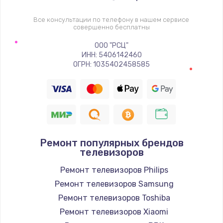
1400 руб.
Заказать
Все консультации по телефону в нашем сервисе
совершенно бесплатны
Восстановление цепи питания, пайка
ООО "РСЦ"
ИНН: 5406142460
880 руб.
ОГРН: 1035402458585
Заказать
Программный ремонт/прошивка
390 руб.
Заказать
Ремонт популярных брендов
телевизоров
Замена Bluetooth/Wi-Fi модуля
Ремонт телевизоров Philips
800 руб.
Ремонт телевизоров Samsung
Заказать
Ремонт телевизоров Toshiba
Ремонт телевизоров Xiaomi
Замена картридера