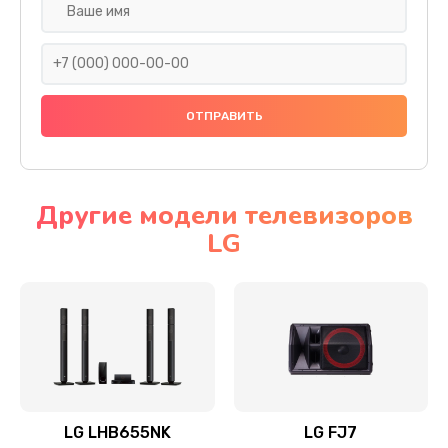
Ремонт платы электроники
1400 руб.
Заказать
Прошивка
1500 руб.
Заказать
Другие модели телевизоров
LG
Ремонт механики привода
1500 руб.
Заказать
Ремонт / замена кнопок, клавиш, индикаторов,
разъемов
1550 руб.
LG LHB655NK
LG FJ7
Заказать