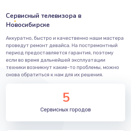
2400 руб.
Заказать
Сервисный телевизора в
Новосибирске
Ремонт системной платы
1600 руб.
Аккуратно, быстро и качественно наши мастера
проведут ремонт девайса. На постремонтный
Заказать
период предоставляется гарантия, поэтому
если во время дальнейшей эксплуатации
Снятие системных ошибок/программный ремонт
техники возникнут какие-то проблемы, можно
1400 руб.
снова обратиться к нам для их решения.
Заказать
5
Ремонт разъема SIM-карты
880 руб.
Сервисных
городов
Заказать
Модернизация