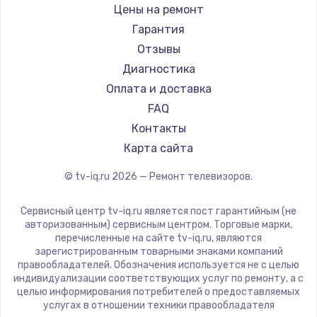
Daewoo
Цены на ремонт
Замена видеокарты
Centek
Гарантия
1600 руб.
Telefunken
Отзывы
Заказать
Hyundai
Диагностика
Doffler
Оплата и доставка
Ремонт разъема питания
Hiper
FAQ
880 руб.
Grundig
Контакты
Заказать
HITACHI
Карта сайта
Konka
© tv-iq.ru
2026
— Ремонт телевизоров.
Замена видеочипа
RED solution
2745 руб.
Thomson
Сервисный центр tv-iq.ru является пост гарантийным (не
Yandex
Заказать
авторизованным) сервисным центром. Торговые марки,
перечисленные на сайте tv-iq.ru, являются
National
зарегистрированным товарными знаками компаний
Замена северного моста
iFFALCON
правообладателей. Обозначения используется не с целью
индивидуализации соответствующих услуг по ремонту, а с
2600 руб.
Tuvio
целью информирования потребителей о предоставляемых
Nord
услугах в отношении техники правообладателя
Заказать