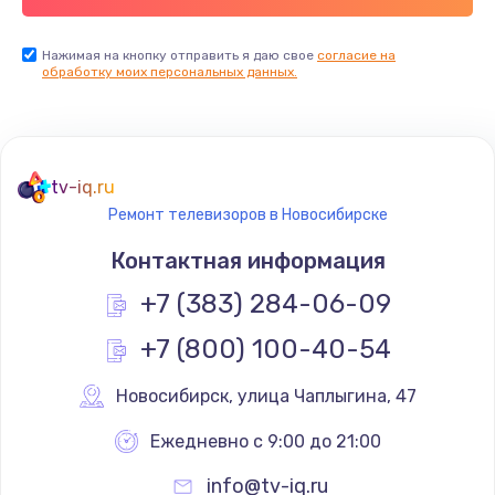
Заказать
Нажимая на кнопку отправить я даю свое
согласие на
обработку моих персональных данных.
Не реагирует на кнопки
700 руб.
Заказать
tv-iq.ru
Не сопряжается с устройством
Ремонт телевизоров в Новосибирске
900 руб.
Контактная информация
Заказать
+7 (383) 284-06-09
Помехи и искажение звука
+7 (800) 100-40-54
900 руб.
Новосибирск
,
 улица Чаплыгина, 47
Заказать
Ежедневно с 9:00 до 21:00
Не работает
info@tv-iq.ru