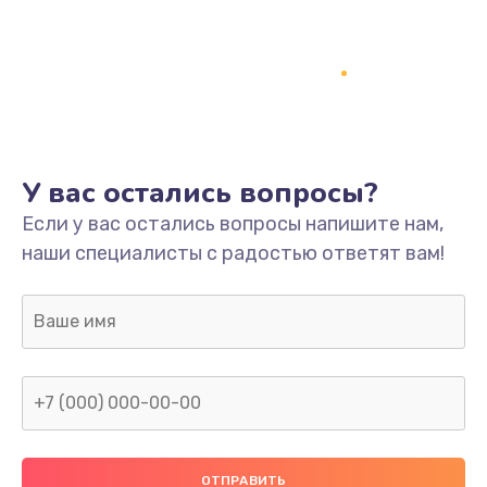
Заказать
Ремонт платы
800 руб.
Заказать
У вас остались вопросы?
Не включается
Если у вас остались вопросы напишите нам,
1400 руб.
наши специалисты с радостью ответят вам!
Заказать
Нет звука
800 руб.
Заказать
Не видит флешку
400 руб.