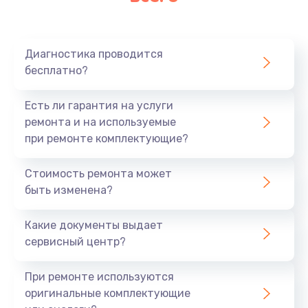
Очень тихо играет
700 руб.
Диагностика проводится
Заказать
бесплатно?
Не заряжается
Есть ли гарантия на услуги
800 руб.
ремонта и на используемые
при ремонте комплектующие?
Заказать
Стоимость ремонта может
Замена кнопок
быть изменена?
490 руб.
Заказать
Какие документы выдает
сервисный центр?
Восстановление после попадания влаги
При ремонте используются
790 руб.
оригинальные комплектующие
Заказать