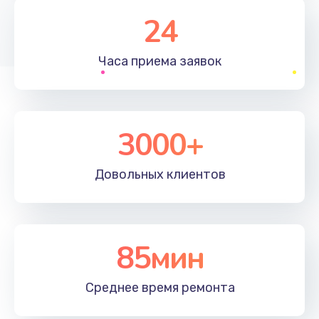
1830 руб.
24
Заказать
Часа приема
заявок
Устранение ошибок
2000 руб.
Заказать
3000+
Ремонт после залития
Довольных
клиентов
2100 руб.
Заказать
Ремонт электроплаты
85мин
1400 руб.
Среднее время
ремонта
Заказать