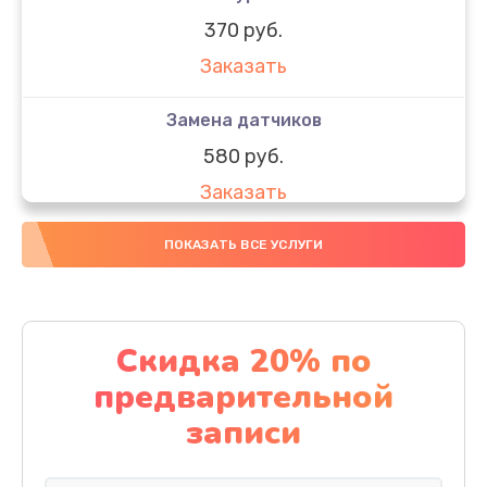
370 руб.
Заказать
Замена датчиков
580 руб.
Заказать
Комплексная чистка
ПОКАЗАТЬ ВСЕ УСЛУГИ
800 руб.
Заказать
Скидка 20% по
Замена дисплея (экрана)
предварительной
2000 руб.
записи
Заказать