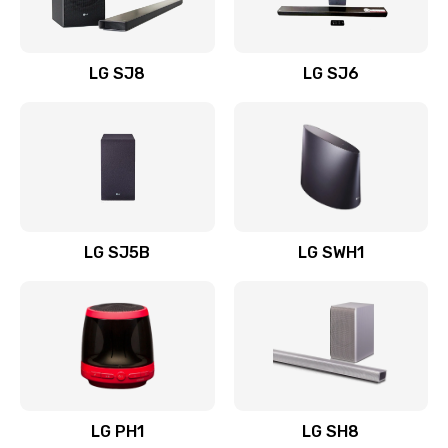
Заказать
Восстановление после заклинивания
LG SJ8
LG SJ6
1400 руб.
Заказать
Восстановление после залития
1500 руб.
Заказать
LG SJ5B
LG SWH1
Замена фильтра
1500 руб.
Заказать
Ремонт корпуса
LG PH1
LG SH8
1400 руб.