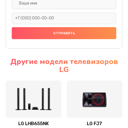
Ремонт платы электроники
1400 руб.
Заказать
Прошивка
1500 руб.
Заказать
Другие модели телевизоров
LG
Ремонт механики привода
1500 руб.
Заказать
Ремонт / замена кнопок, клавиш, индикаторов,
разъемов
1550 руб.
LG LHB655NK
LG FJ7
Заказать