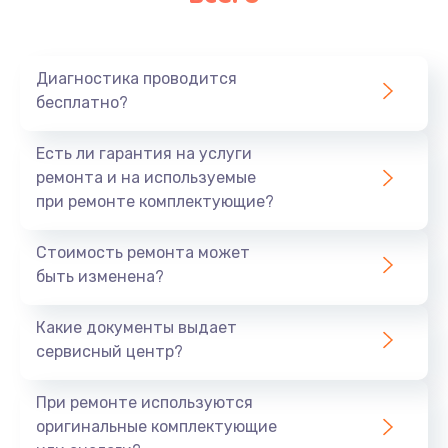
Очень тихо играет
700 руб.
Диагностика проводится
Заказать
бесплатно?
Не заряжается
Есть ли гарантия на услуги
800 руб.
ремонта и на используемые
при ремонте комплектующие?
Заказать
Стоимость ремонта может
Замена кнопок
быть изменена?
490 руб.
Заказать
Какие документы выдает
сервисный центр?
Восстановление после попадания влаги
При ремонте используются
790 руб.
оригинальные комплектующие
Заказать