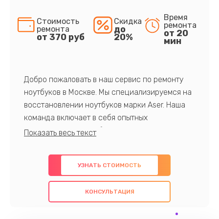
Время
Стоимость
Скидка
ремонта
до
ремонта
от 20
от 370 руб
20%
мин
Добро пожаловать в наш сервис по ремонту
ноутбуков в Москве. Мы специализируемся на
восстановлении ноутбуков марки Aser. Наша
команда включает в себя опытных
профессионалов с обширными знаниями и
многолетним опытом в данной области. Мы
предлагаем быстрый и качественный ремонт с
УЗНАТЬ СТОИМОСТЬ
использованием оригинальных компонентов, а
также гарантируем качество всех
КОНСУЛЬТАЦИЯ
проведенных работ. Наша цель - предоставить
клиентам надежное и профессиональное