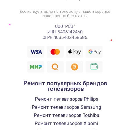
1400 руб.
Заказать
Все консультации по телефону в нашем сервисе
совершенно бесплатны
Восстановление цепи питания, пайка
ООО "РСЦ"
ИНН: 5406142460
880 руб.
ОГРН: 1035402458585
Заказать
Программный ремонт/прошивка
390 руб.
Заказать
Ремонт популярных брендов
телевизоров
Замена Bluetooth/Wi-Fi модуля
Ремонт телевизоров Philips
800 руб.
Ремонт телевизоров Samsung
Заказать
Ремонт телевизоров Toshiba
Ремонт телевизоров Xiaomi
Замена картридера