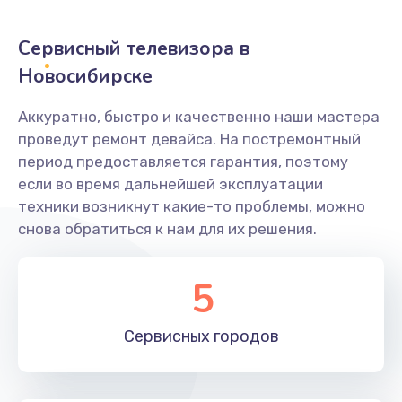
2400 руб.
Заказать
Сервисный телевизора в
Новосибирске
Ремонт системной платы
1600 руб.
Аккуратно, быстро и качественно наши мастера
проведут ремонт девайса. На постремонтный
Заказать
период предоставляется гарантия, поэтому
если во время дальнейшей эксплуатации
Снятие системных ошибок/программный ремонт
техники возникнут какие-то проблемы, можно
1400 руб.
снова обратиться к нам для их решения.
Заказать
5
Ремонт разъема SIM-карты
880 руб.
Сервисных
городов
Заказать
Модернизация