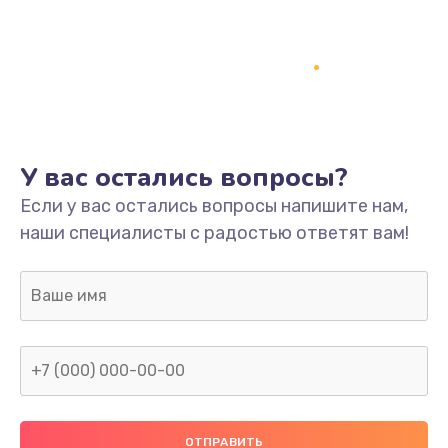
Заказать
Ремонт платы
800 руб.
Заказать
У вас остались вопросы?
Не включается
Если у вас остались вопросы напишите нам,
1400 руб.
наши специалисты с радостью ответят вам!
Заказать
Нет звука
800 руб.
Заказать
Не видит флешку
400 руб.