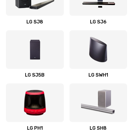
Заказать
Восстановление после заклинивания
LG SJ8
LG SJ6
1400 руб.
Заказать
Восстановление после залития
1500 руб.
Заказать
LG SJ5B
LG SWH1
Замена фильтра
1500 руб.
Заказать
Ремонт корпуса
LG PH1
LG SH8
1400 руб.