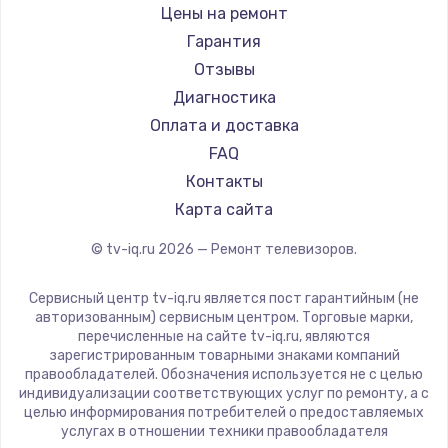
Daewoo
Цены на ремонт
Замена видеокарты
Centek
Гарантия
1600 руб.
Telefunken
Отзывы
Заказать
Hyundai
Диагностика
Doffler
Оплата и доставка
Ремонт разъема питания
Hiper
FAQ
880 руб.
Grundig
Контакты
Заказать
HITACHI
Карта сайта
Konka
© tv-iq.ru
2026
— Ремонт телевизоров.
Замена видеочипа
RED solution
2745 руб.
Thomson
Сервисный центр tv-iq.ru является пост гарантийным (не
Yandex
Заказать
авторизованным) сервисным центром. Торговые марки,
перечисленные на сайте tv-iq.ru, являются
National
зарегистрированным товарными знаками компаний
Замена северного моста
iFFALCON
правообладателей. Обозначения используется не с целью
индивидуализации соответствующих услуг по ремонту, а с
2600 руб.
Tuvio
целью информирования потребителей о предоставляемых
Nord
услугах в отношении техники правообладателя
Заказать