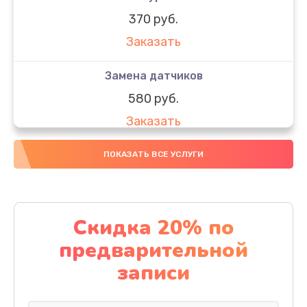
370 руб.
Заказать
Замена датчиков
580 руб.
Заказать
Комплексная чистка
ПОКАЗАТЬ ВСЕ УСЛУГИ
800 руб.
Заказать
Скидка 20% по
Замена дисплея (экрана)
предварительной
2000 руб.
записи
Заказать