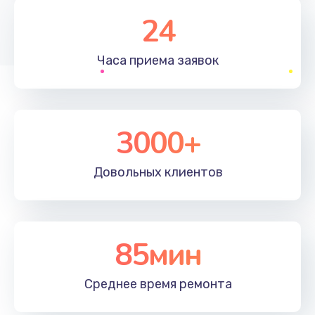
1830 руб.
24
Заказать
Часа приема
заявок
Устранение ошибок
2000 руб.
Заказать
3000+
Ремонт после залития
Довольных
клиентов
2100 руб.
Заказать
Ремонт электроплаты
85мин
1400 руб.
Среднее время
ремонта
Заказать