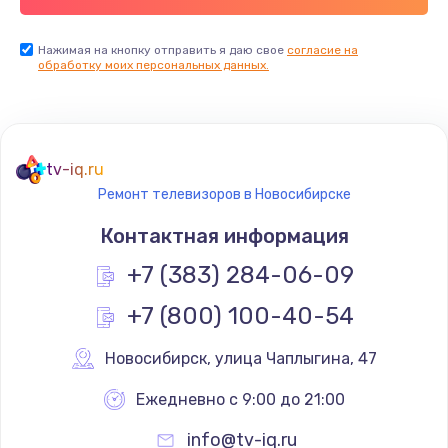
Заказать
Нажимая на кнопку отправить я даю свое
согласие на
обработку моих персональных данных.
Не реагирует на кнопки
700 руб.
Заказать
tv-iq.ru
Не сопряжается с устройством
Ремонт телевизоров в Новосибирске
900 руб.
Контактная информация
Заказать
+7 (383) 284-06-09
Помехи и искажение звука
+7 (800) 100-40-54
900 руб.
Новосибирск
,
 улица Чаплыгина, 47
Заказать
Ежедневно с 9:00 до 21:00
Не работает
info@tv-iq.ru