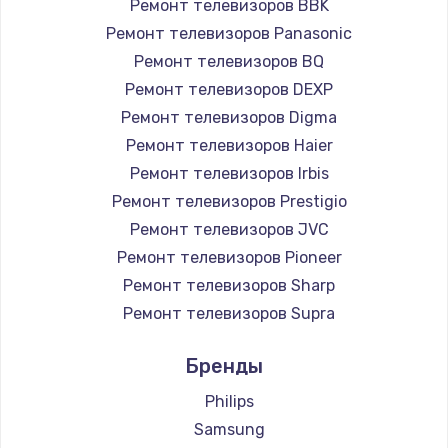
Ремонт телевизоров BBK
890 руб.
Ремонт телевизоров Panasonic
Заказать
Ремонт телевизоров BQ
Ремонт телевизоров DEXP
Замена микросхемы NFC
Ремонт телевизоров Digma
1100 руб.
Ремонт телевизоров Haier
Заказать
Ремонт телевизоров Irbis
Ремонт телевизоров Prestigio
Замена шим-контроллера
Ремонт телевизоров JVC
3900 руб.
Ремонт телевизоров Pioneer
Ремонт телевизоров Sharp
Заказать
Ремонт телевизоров Supra
Настройка Wi-Fi
Ремонт телевизоров Aiwa
Бренды
1030 руб.
Ремонт телевизоров Hisense
Ремонт телевизоров Daewoo
Philips
Заказать
Ремонт телевизоров Centek
Samsung