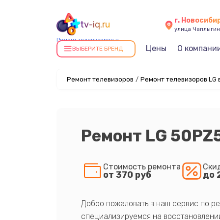
г. Новосиби
tv-iq.ru
улица Чаплыгин
Ремонт телевизоров в
Цены
О компани
Новосибирске
ВЫБЕРИТЕ БРЕНД
Ремонт телевизоров
/
Ремонт телевизоров LG 
Ремонт LG 50PZ
Стоимость ремонта
Ски
от 370 руб
до 
Добро пожаловать в наш сервис по ре
специализируемся на восстановлении