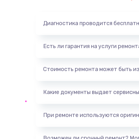
Замена динамика
Диагностика проводится бесплат
Замена корпуса
Замена аккумулятора
Есть ли гарантия на услуги ремон
Замена разъема
Стоимость ремонта может быть и
Ремонт платы
Какие документы выдает сервисны
Не включается
Нет звука
При ремонте используются оригин
Не видит флешку
Возможен ли срочный ремонт? Мог