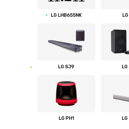
Восстановление после заклини
LG LHB655NK
LG
Восстановление после залития
Замена фильтра
Ремонт корпуса
LG SJ9
LG
Полная профилактика вертикал
пылесоса
Пайка конденсаторов
Ремонт электронного блока упр
LG PH1
LG
Ремонт или замена двигателя