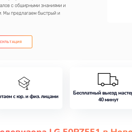
алов с обширными знаниями и
и. Мы предлагаем быстрый и
ем оригинальных компонентов, а также
ых работ. Наша цель - предоставить
ое обслуживание, удовлетворяя их
СУЛЬТАЦИЯ
медлите записаться на ремонт уже
Бесплатный выезд масте
таем с юр. и физ. лицами
40 минут