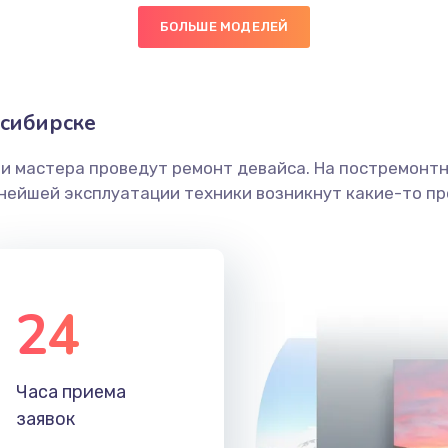
БОЛЬШЕ МОДЕЛЕЙ
30 мин
3 года
граммный
20 мин
1 год
осибирске
ши мастера проведут ремонт девайса. На постремонт
40 мин
2 года
ьнейшей эксплуатации техники возникнут какие-то пр
20 мин
3 года
30 мин
2 года
24
30 мин
2 года
Часа приема
40 мин
2 года
заявок