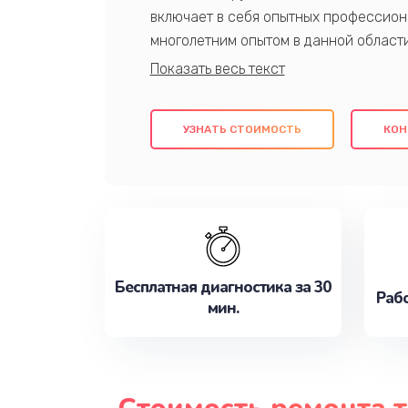
включает в себя опытных профессион
многолетним опытом в данной област
качественный ремонт с использовани
гарантируем качество всех проведенн
клиентам надежное и профессиональн
УЗНАТЬ СТОИМОСТЬ
КОН
потребности наилучшим образом. Не 
сейчас!
Бесплатная диагностика за 30
Рабо
мин.