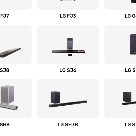
вания
30 мин
2 года
 FJ7
LG FJ3
LG 
20 мин
3 года
20 мин
3 года
20 мин
2 года
 SJ8
LG SJ6
LG 
ьного
30 мин
3 года
60 мин
2 года
авления
30 мин
1 год
 SH8
LG SH7B
LG 
20 мин
1 год