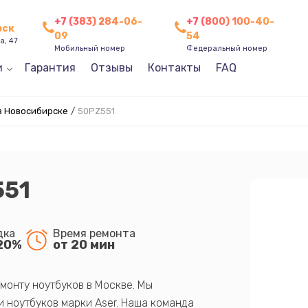
+7 (383) 284-06-
+7 (800) 100-40-
рск
09
54
а, 47
Мобильный номер
Федеральный номер
и
Гарантия
Отзывы
Контакты
FAQ
в Новосибирске
/
50PZ551
551
дка
Время ремонта
20%
от 20 мин
монту ноутбуков в Москве. Мы
 ноутбуков марки Aser. Наша команда