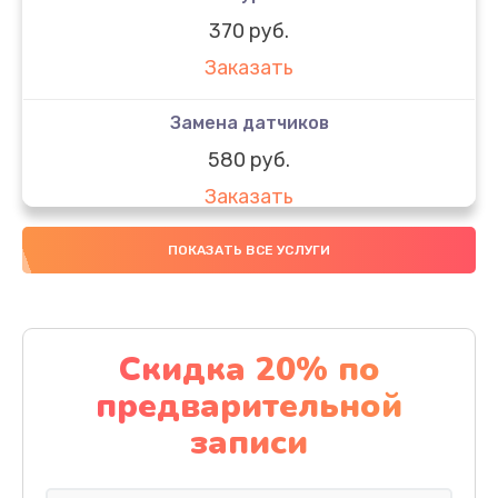
370 руб.
Заказать
Замена датчиков
580 руб.
Заказать
Комплексная чистка
ПОКАЗАТЬ ВСЕ УСЛУГИ
800 руб.
Заказать
Скидка 20% по
Замена дисплея (экрана)
предварительной
2000 руб.
записи
Заказать