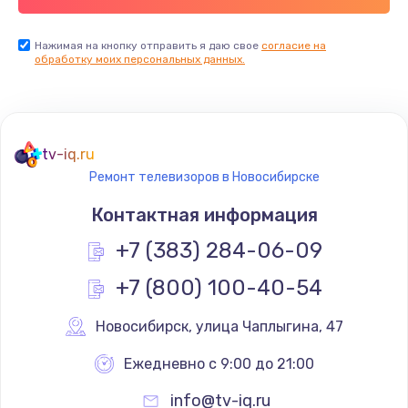
Заказать
Нажимая на кнопку отправить я даю свое
согласие на
обработку моих персональных данных.
Не реагирует на кнопки
700 руб.
Заказать
tv-iq.ru
Не сопряжается с устройством
Ремонт телевизоров в Новосибирске
900 руб.
Контактная информация
Заказать
+7 (383) 284-06-09
Помехи и искажение звука
+7 (800) 100-40-54
900 руб.
Новосибирск
,
 улица Чаплыгина, 47
Заказать
Ежедневно с 9:00 до 21:00
Не работает
info@tv-iq.ru