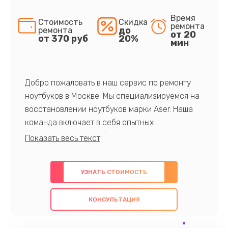
Время
Стоимость
Скидка
ремонта
до
ремонта
от 20
от 370 руб
20%
мин
Добро пожаловать в наш сервис по ремонту
ноутбуков в Москве. Мы специализируемся на
восстановлении ноутбуков марки Aser. Наша
команда включает в себя опытных
профессионалов с обширными знаниями и
многолетним опытом в данной области. Мы
предлагаем быстрый и качественный ремонт с
УЗНАТЬ СТОИМОСТЬ
использованием оригинальных компонентов, а
также гарантируем качество всех
КОНСУЛЬТАЦИЯ
проведенных работ. Наша цель - предоставить
клиентам надежное и профессиональное