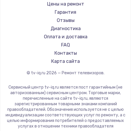
Daewoo
Цены на ремонт
Замена видеокарты
Centek
Гарантия
1600 руб.
Telefunken
Отзывы
Заказать
Hyundai
Диагностика
Doffler
Оплата и доставка
Ремонт разъема питания
Hiper
FAQ
880 руб.
Grundig
Контакты
Заказать
HITACHI
Карта сайта
Konka
© tv-iq.ru
2026
— Ремонт телевизоров.
Замена видеочипа
RED solution
2745 руб.
Thomson
Сервисный центр tv-iq.ru является пост гарантийным (не
Yandex
Заказать
авторизованным) сервисным центром. Торговые марки,
перечисленные на сайте tv-iq.ru, являются
National
зарегистрированным товарными знаками компаний
Замена северного моста
iFFALCON
правообладателей. Обозначения используется не с целью
индивидуализации соответствующих услуг по ремонту, а с
2600 руб.
Tuvio
целью информирования потребителей о предоставляемых
Nord
услугах в отношении техники правообладателя
Заказать