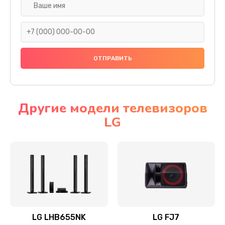
Ремонт платы электроники
1400 руб.
Заказать
Прошивка
1500 руб.
Заказать
Другие модели телевизоров
LG
Ремонт механики привода
1500 руб.
Заказать
Ремонт / замена кнопок, клавиш, индикаторов,
разъемов
1550 руб.
LG LHB655NK
LG FJ7
Заказать