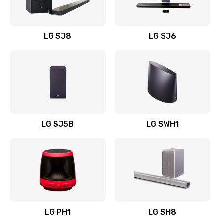
Заказать
Восстановление после заклинивания
LG SJ8
LG SJ6
1400 руб.
Заказать
Восстановление после залития
1500 руб.
Заказать
LG SJ5B
LG SWH1
Замена фильтра
1500 руб.
Заказать
Ремонт корпуса
LG PH1
LG SH8
1400 руб.