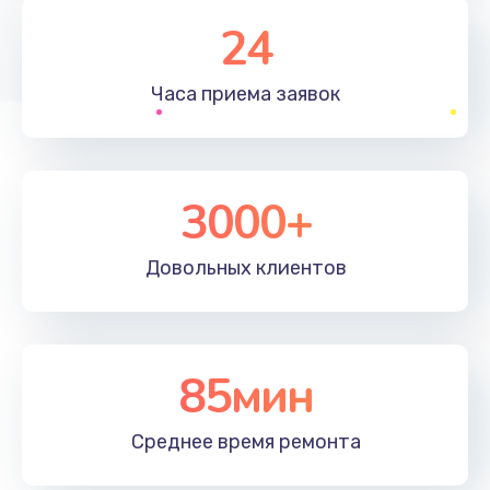
1830 руб.
24
Заказать
Часа приема
заявок
Устранение ошибок
2000 руб.
Заказать
3000+
Ремонт после залития
Довольных
клиентов
2100 руб.
Заказать
Ремонт электроплаты
85мин
1400 руб.
Среднее время
ремонта
Заказать