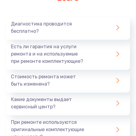
Очень тихо играет
700 руб.
Диагностика проводится
Заказать
бесплатно?
Не заряжается
Есть ли гарантия на услуги
800 руб.
ремонта и на используемые
при ремонте комплектующие?
Заказать
Стоимость ремонта может
Замена кнопок
быть изменена?
490 руб.
Заказать
Какие документы выдает
сервисный центр?
Восстановление после попадания влаги
При ремонте используются
790 руб.
оригинальные комплектующие
Заказать