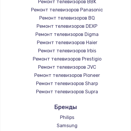
Ремонт телевизоров BBK
890 руб.
Ремонт телевизоров Panasonic
Заказать
Ремонт телевизоров BQ
Ремонт телевизоров DEXP
Замена микросхемы NFC
Ремонт телевизоров Digma
1100 руб.
Ремонт телевизоров Haier
Заказать
Ремонт телевизоров Irbis
Ремонт телевизоров Prestigio
Замена шим-контроллера
Ремонт телевизоров JVC
3900 руб.
Ремонт телевизоров Pioneer
Ремонт телевизоров Sharp
Заказать
Ремонт телевизоров Supra
Настройка Wi-Fi
Ремонт телевизоров Aiwa
Бренды
1030 руб.
Ремонт телевизоров Hisense
Ремонт телевизоров Daewoo
Philips
Заказать
Ремонт телевизоров Centek
Samsung