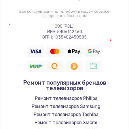
1400 руб.
Заказать
Все консультации по телефону в нашем сервисе
совершенно бесплатны
Восстановление цепи питания, пайка
ООО "РСЦ"
ИНН: 5406142460
880 руб.
ОГРН: 1035402458585
Заказать
Программный ремонт/прошивка
390 руб.
Заказать
Ремонт популярных брендов
телевизоров
Замена Bluetooth/Wi-Fi модуля
Ремонт телевизоров Philips
800 руб.
Ремонт телевизоров Samsung
Заказать
Ремонт телевизоров Toshiba
Ремонт телевизоров Xiaomi
Замена картридера