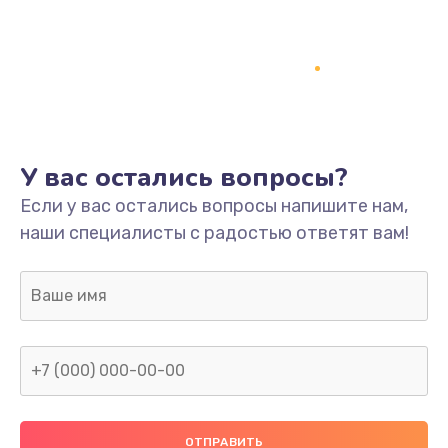
Заказать
Ремонт платы
800 руб.
Заказать
У вас остались вопросы?
Не включается
Если у вас остались вопросы напишите нам,
1400 руб.
наши специалисты с радостью ответят вам!
Заказать
Нет звука
800 руб.
Заказать
Не видит флешку
400 руб.