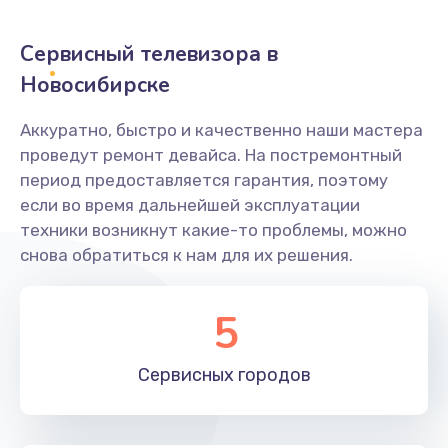
2400 руб.
Заказать
Сервисный телевизора в
Новосибирске
Ремонт системной платы
1600 руб.
Аккуратно, быстро и качественно наши мастера
проведут ремонт девайса. На постремонтный
Заказать
период предоставляется гарантия, поэтому
если во время дальнейшей эксплуатации
Снятие системных ошибок/программный ремонт
техники возникнут какие-то проблемы, можно
1400 руб.
снова обратиться к нам для их решения.
Заказать
5
Ремонт разъема SIM-карты
880 руб.
Сервисных
городов
Заказать
Модернизация