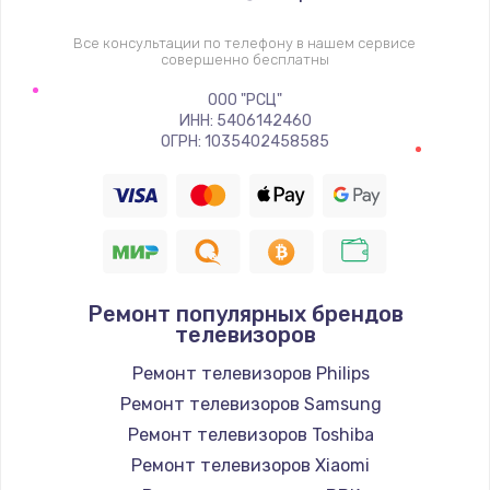
1400 руб.
Заказать
Все консультации по телефону в нашем сервисе
совершенно бесплатны
Восстановление цепи питания, пайка
ООО "РСЦ"
ИНН: 5406142460
880 руб.
ОГРН: 1035402458585
Заказать
Программный ремонт/прошивка
390 руб.
Заказать
Ремонт популярных брендов
телевизоров
Замена Bluetooth/Wi-Fi модуля
Ремонт телевизоров Philips
800 руб.
Ремонт телевизоров Samsung
Заказать
Ремонт телевизоров Toshiba
Ремонт телевизоров Xiaomi
Замена картридера