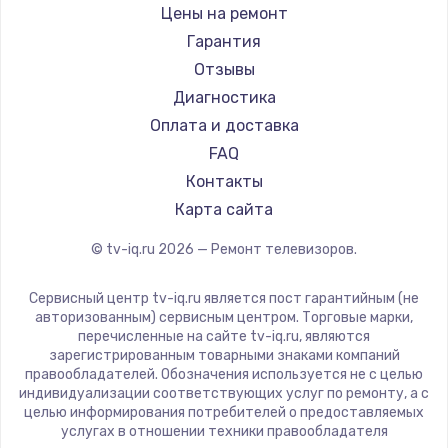
Daewoo
Цены на ремонт
Замена видеокарты
Centek
Гарантия
1600 руб.
Telefunken
Отзывы
Заказать
Hyundai
Диагностика
Doffler
Оплата и доставка
Ремонт разъема питания
Hiper
FAQ
880 руб.
Grundig
Контакты
Заказать
HITACHI
Карта сайта
Konka
© tv-iq.ru
2026
— Ремонт телевизоров.
Замена видеочипа
RED solution
2745 руб.
Thomson
Сервисный центр tv-iq.ru является пост гарантийным (не
Yandex
Заказать
авторизованным) сервисным центром. Торговые марки,
перечисленные на сайте tv-iq.ru, являются
National
зарегистрированным товарными знаками компаний
Замена северного моста
iFFALCON
правообладателей. Обозначения используется не с целью
индивидуализации соответствующих услуг по ремонту, а с
2600 руб.
Tuvio
целью информирования потребителей о предоставляемых
Nord
услугах в отношении техники правообладателя
Заказать