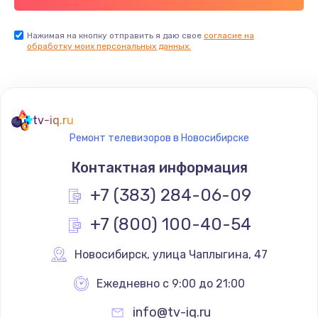
Заказать
Нажимая на кнопку отправить я даю свое
согласие на
обработку моих персональных данных.
Не реагирует на кнопки
700 руб.
Заказать
tv-iq.ru
Не сопряжается с устройством
Ремонт телевизоров в Новосибирске
900 руб.
Контактная информация
Заказать
+7 (383) 284-06-09
Помехи и искажение звука
+7 (800) 100-40-54
900 руб.
Новосибирск
,
 улица Чаплыгина, 47
Заказать
Ежедневно с 9:00 до 21:00
Не работает
info@tv-iq.ru