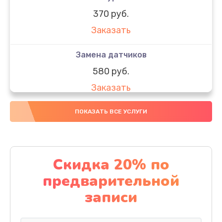
370 руб.
Заказать
Замена датчиков
580 руб.
Заказать
Комплексная чистка
ПОКАЗАТЬ ВСЕ УСЛУГИ
800 руб.
Заказать
Скидка 20% по
Замена дисплея (экрана)
предварительной
2000 руб.
записи
Заказать