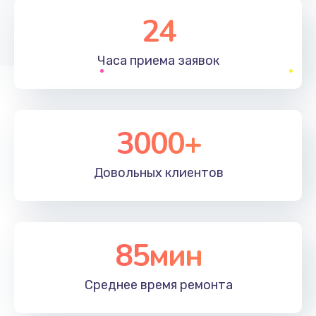
1830 руб.
24
Заказать
Часа приема
заявок
Устранение ошибок
2000 руб.
Заказать
3000+
Ремонт после залития
Довольных
клиентов
2100 руб.
Заказать
Ремонт электроплаты
85мин
1400 руб.
Среднее время
ремонта
Заказать