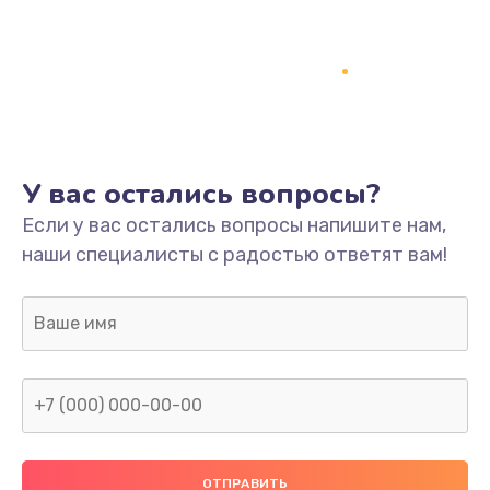
Заказать
Ремонт платы
800 руб.
Заказать
У вас остались вопросы?
Не включается
Если у вас остались вопросы напишите нам,
1400 руб.
наши специалисты с радостью ответят вам!
Заказать
Нет звука
800 руб.
Заказать
Не видит флешку
400 руб.