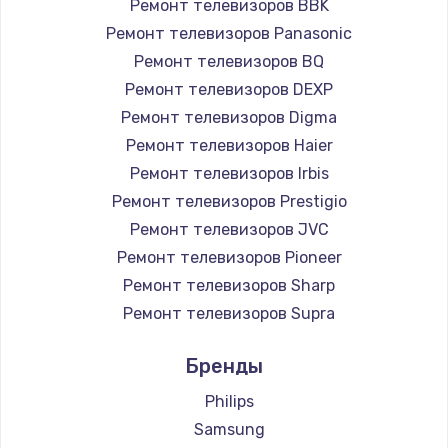
Ремонт телевизоров BBK
890 руб.
Ремонт телевизоров Panasonic
Заказать
Ремонт телевизоров BQ
Ремонт телевизоров DEXP
Замена микросхемы NFC
Ремонт телевизоров Digma
1100 руб.
Ремонт телевизоров Haier
Заказать
Ремонт телевизоров Irbis
Ремонт телевизоров Prestigio
Замена шим-контроллера
Ремонт телевизоров JVC
3900 руб.
Ремонт телевизоров Pioneer
Ремонт телевизоров Sharp
Заказать
Ремонт телевизоров Supra
Настройка Wi-Fi
Ремонт телевизоров Aiwa
Бренды
1030 руб.
Ремонт телевизоров Hisense
Ремонт телевизоров Daewoo
Philips
Заказать
Ремонт телевизоров Centek
Samsung