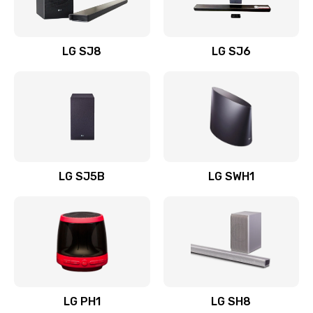
Заказать
Восстановление после заклинивания
LG SJ8
LG SJ6
1400 руб.
Заказать
Восстановление после залития
1500 руб.
Заказать
LG SJ5B
LG SWH1
Замена фильтра
1500 руб.
Заказать
Ремонт корпуса
LG PH1
LG SH8
1400 руб.