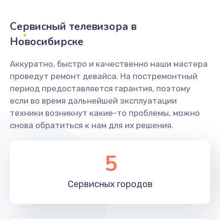
2400 руб.
Заказать
Сервисный телевизора в
Новосибирске
Ремонт системной платы
1600 руб.
Аккуратно, быстро и качественно наши мастера
проведут ремонт девайса. На постремонтный
Заказать
период предоставляется гарантия, поэтому
если во время дальнейшей эксплуатации
Снятие системных ошибок/программный ремонт
техники возникнут какие-то проблемы, можно
1400 руб.
снова обратиться к нам для их решения.
Заказать
5
Ремонт разъема SIM-карты
880 руб.
Сервисных
городов
Заказать
Модернизация