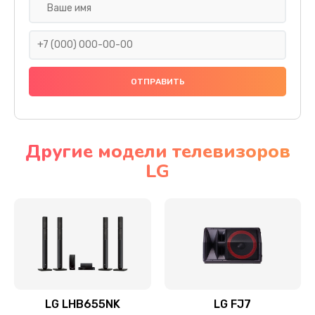
Ремонт платы электроники
1400 руб.
Заказать
Прошивка
1500 руб.
Заказать
Другие модели телевизоров
LG
Ремонт механики привода
1500 руб.
Заказать
Ремонт / замена кнопок, клавиш, индикаторов,
разъемов
1550 руб.
LG LHB655NK
LG FJ7
Заказать