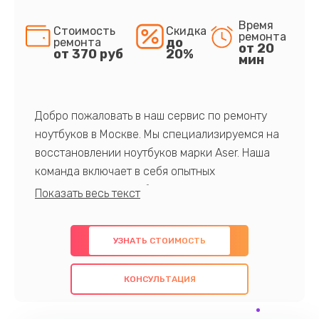
Время
Стоимость
Скидка
ремонта
до
ремонта
от 20
от 370 руб
20%
мин
Добро пожаловать в наш сервис по ремонту
ноутбуков в Москве. Мы специализируемся на
восстановлении ноутбуков марки Aser. Наша
команда включает в себя опытных
профессионалов с обширными знаниями и
многолетним опытом в данной области. Мы
предлагаем быстрый и качественный ремонт с
УЗНАТЬ СТОИМОСТЬ
использованием оригинальных компонентов, а
также гарантируем качество всех
КОНСУЛЬТАЦИЯ
проведенных работ. Наша цель - предоставить
клиентам надежное и профессиональное