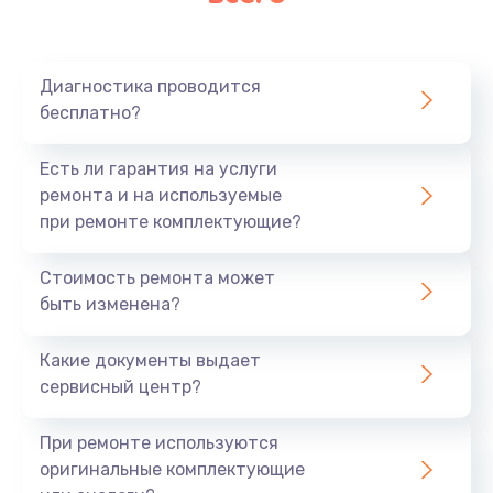
Очень тихо играет
700 руб.
Диагностика проводится
Заказать
бесплатно?
Не заряжается
Есть ли гарантия на услуги
800 руб.
ремонта и на используемые
при ремонте комплектующие?
Заказать
Стоимость ремонта может
Замена кнопок
быть изменена?
490 руб.
Заказать
Какие документы выдает
сервисный центр?
Восстановление после попадания влаги
При ремонте используются
790 руб.
оригинальные комплектующие
Заказать