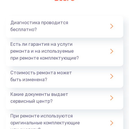
Очень тихо играет
700 руб.
Диагностика проводится
Заказать
бесплатно?
Не заряжается
Есть ли гарантия на услуги
800 руб.
ремонта и на используемые
при ремонте комплектующие?
Заказать
Стоимость ремонта может
Замена кнопок
быть изменена?
490 руб.
Заказать
Какие документы выдает
сервисный центр?
Восстановление после попадания влаги
При ремонте используются
790 руб.
оригинальные комплектующие
Заказать