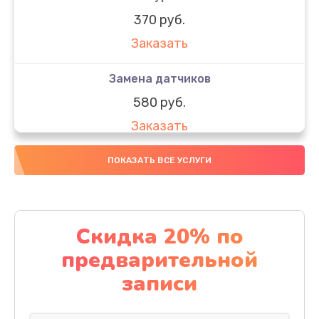
370 руб.
Заказать
Замена датчиков
580 руб.
Заказать
Комплексная чистка
ПОКАЗАТЬ ВСЕ УСЛУГИ
800 руб.
Заказать
Скидка 20% по
Замена дисплея (экрана)
предварительной
2000 руб.
записи
Заказать