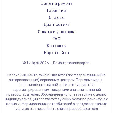
Daewoo
Цены на ремонт
Замена видеокарты
Centek
Гарантия
1600 руб.
Telefunken
Отзывы
Заказать
Hyundai
Диагностика
Doffler
Оплата и доставка
Ремонт разъема питания
Hiper
FAQ
880 руб.
Grundig
Контакты
Заказать
HITACHI
Карта сайта
Konka
© tv-iq.ru
2026
— Ремонт телевизоров.
Замена видеочипа
RED solution
2745 руб.
Thomson
Сервисный центр tv-iq.ru является пост гарантийным (не
Yandex
Заказать
авторизованным) сервисным центром. Торговые марки,
перечисленные на сайте tv-iq.ru, являются
National
зарегистрированным товарными знаками компаний
Замена северного моста
iFFALCON
правообладателей. Обозначения используется не с целью
индивидуализации соответствующих услуг по ремонту, а с
2600 руб.
Tuvio
целью информирования потребителей о предоставляемых
Nord
услугах в отношении техники правообладателя
Заказать