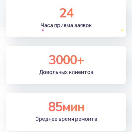
1830 руб.
24
Заказать
Часа приема
заявок
Устранение ошибок
2000 руб.
Заказать
3000+
Ремонт после залития
Довольных
клиентов
2100 руб.
Заказать
Ремонт электроплаты
85мин
1400 руб.
Среднее время
ремонта
Заказать