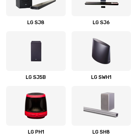
Заказать
Восстановление после заклинивания
LG SJ8
LG SJ6
1400 руб.
Заказать
Восстановление после залития
1500 руб.
Заказать
LG SJ5B
LG SWH1
Замена фильтра
1500 руб.
Заказать
Ремонт корпуса
LG PH1
LG SH8
1400 руб.