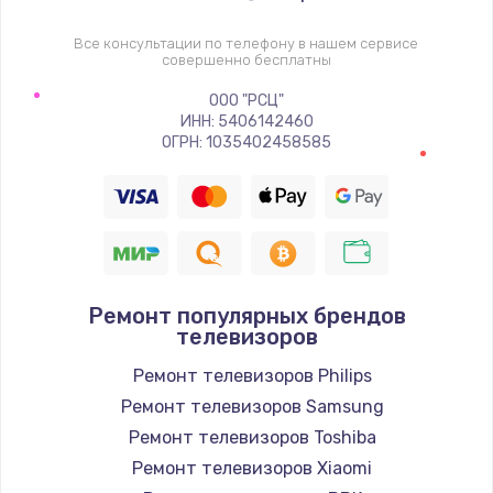
1400 руб.
Заказать
Все консультации по телефону в нашем сервисе
совершенно бесплатны
Восстановление цепи питания, пайка
ООО "РСЦ"
ИНН: 5406142460
880 руб.
ОГРН: 1035402458585
Заказать
Программный ремонт/прошивка
390 руб.
Заказать
Ремонт популярных брендов
телевизоров
Замена Bluetooth/Wi-Fi модуля
Ремонт телевизоров Philips
800 руб.
Ремонт телевизоров Samsung
Заказать
Ремонт телевизоров Toshiba
Ремонт телевизоров Xiaomi
Замена картридера