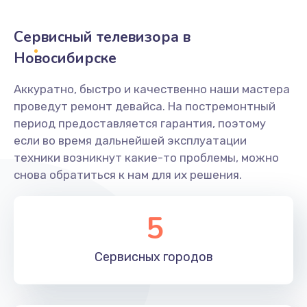
2400 руб.
Заказать
Сервисный телевизора в
Новосибирске
Ремонт системной платы
1600 руб.
Аккуратно, быстро и качественно наши мастера
проведут ремонт девайса. На постремонтный
Заказать
период предоставляется гарантия, поэтому
если во время дальнейшей эксплуатации
Снятие системных ошибок/программный ремонт
техники возникнут какие-то проблемы, можно
1400 руб.
снова обратиться к нам для их решения.
Заказать
5
Ремонт разъема SIM-карты
880 руб.
Сервисных
городов
Заказать
Модернизация