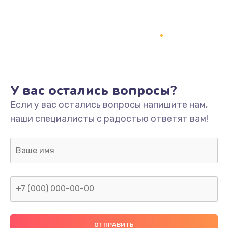
Заказать
Ремонт платы
800 руб.
Заказать
У вас остались вопросы?
Не включается
Если у вас остались вопросы напишите нам,
1400 руб.
наши специалисты с радостью ответят вам!
Заказать
Нет звука
800 руб.
Заказать
Не видит флешку
400 руб.