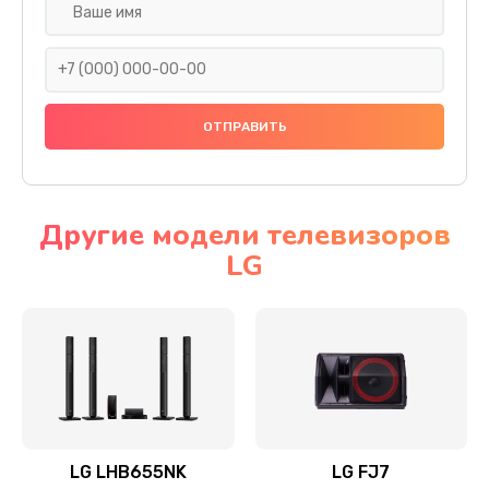
Ремонт платы электроники
1400 руб.
Заказать
Прошивка
1500 руб.
Заказать
Другие модели телевизоров
LG
Ремонт механики привода
1500 руб.
Заказать
Ремонт / замена кнопок, клавиш, индикаторов,
разъемов
1550 руб.
LG LHB655NK
LG FJ7
Заказать