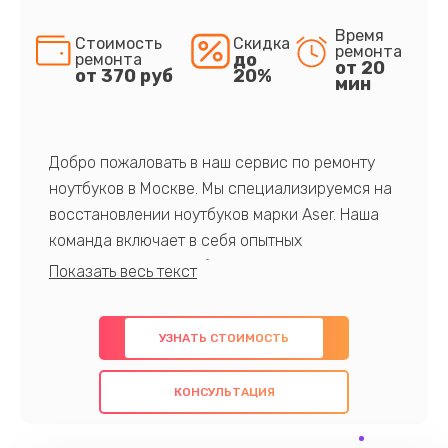
Время
Стоимость
Скидка
ремонта
до
ремонта
от 20
от 370 руб
20%
мин
Добро пожаловать в наш сервис по ремонту
ноутбуков в Москве. Мы специализируемся на
восстановлении ноутбуков марки Aser. Наша
команда включает в себя опытных
профессионалов с обширными знаниями и
многолетним опытом в данной области. Мы
предлагаем быстрый и качественный ремонт с
УЗНАТЬ СТОИМОСТЬ
использованием оригинальных компонентов, а
также гарантируем качество всех
КОНСУЛЬТАЦИЯ
проведенных работ. Наша цель - предоставить
клиентам надежное и профессиональное