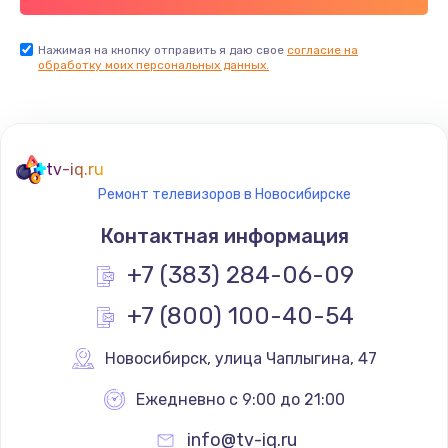
Заказать
Нажимая на кнопку отправить я даю свое
согласие на
обработку моих персональных данных.
Не реагирует на кнопки
700 руб.
Заказать
tv-iq.ru
Не сопряжается с устройством
Ремонт телевизоров в Новосибирске
900 руб.
Контактная информация
Заказать
+7 (383) 284-06-09
Помехи и искажение звука
+7 (800) 100-40-54
900 руб.
Новосибирск
,
 улица Чаплыгина, 47
Заказать
Ежедневно с 9:00 до 21:00
Не работает
info@tv-iq.ru