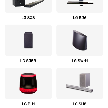
Заказать
Восстановление после заклинивания
LG SJ8
LG SJ6
1400 руб.
Заказать
Восстановление после залития
1500 руб.
Заказать
LG SJ5B
LG SWH1
Замена фильтра
1500 руб.
Заказать
Ремонт корпуса
LG PH1
LG SH8
1400 руб.