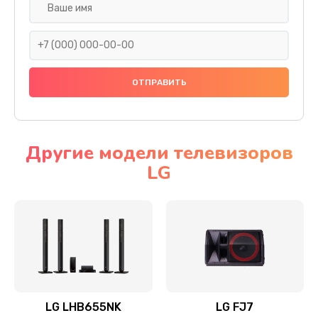
Ремонт платы электроники
1400 руб.
Заказать
Прошивка
1500 руб.
Заказать
Другие модели телевизоров
LG
Ремонт механики привода
1500 руб.
Заказать
Ремонт / замена кнопок, клавиш, индикаторов,
разъемов
1550 руб.
LG LHB655NK
LG FJ7
Заказать