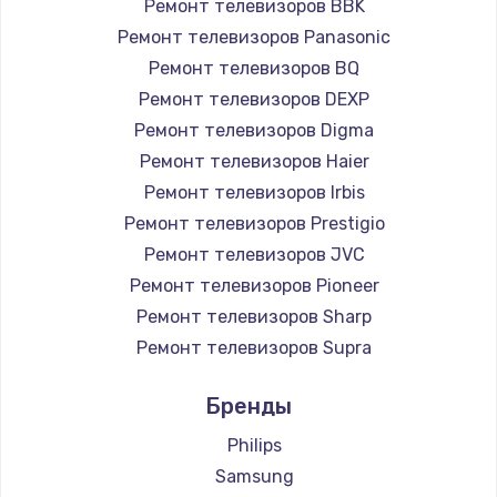
Ремонт телевизоров BBK
890 руб.
Ремонт телевизоров Panasonic
Заказать
Ремонт телевизоров BQ
Ремонт телевизоров DEXP
Замена микросхемы NFC
Ремонт телевизоров Digma
1100 руб.
Ремонт телевизоров Haier
Заказать
Ремонт телевизоров Irbis
Ремонт телевизоров Prestigio
Замена шим-контроллера
Ремонт телевизоров JVC
3900 руб.
Ремонт телевизоров Pioneer
Ремонт телевизоров Sharp
Заказать
Ремонт телевизоров Supra
Настройка Wi-Fi
Ремонт телевизоров Aiwa
Бренды
1030 руб.
Ремонт телевизоров Hisense
Ремонт телевизоров Daewoo
Philips
Заказать
Ремонт телевизоров Centek
Samsung