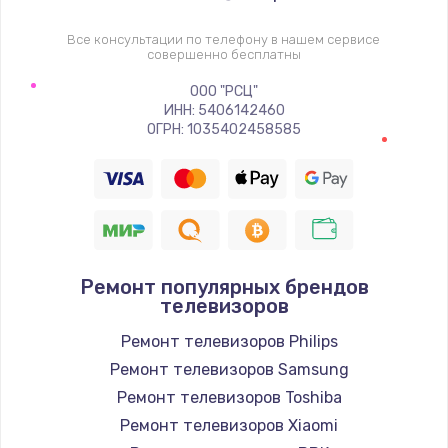
1400 руб.
Заказать
Все консультации по телефону в нашем сервисе
совершенно бесплатны
Восстановление цепи питания, пайка
ООО "РСЦ"
ИНН: 5406142460
880 руб.
ОГРН: 1035402458585
Заказать
Программный ремонт/прошивка
390 руб.
Заказать
Ремонт популярных брендов
телевизоров
Замена Bluetooth/Wi-Fi модуля
Ремонт телевизоров Philips
800 руб.
Ремонт телевизоров Samsung
Заказать
Ремонт телевизоров Toshiba
Ремонт телевизоров Xiaomi
Замена картридера