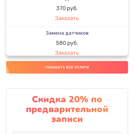
370 руб.
Заказать
Замена датчиков
580 руб.
Заказать
Комплексная чистка
ПОКАЗАТЬ ВСЕ УСЛУГИ
800 руб.
Заказать
Скидка 20% по
Замена дисплея (экрана)
предварительной
2000 руб.
записи
Заказать