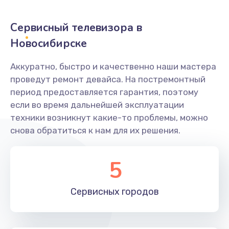
2400 руб.
Заказать
Сервисный телевизора в
Новосибирске
Ремонт системной платы
1600 руб.
Аккуратно, быстро и качественно наши мастера
проведут ремонт девайса. На постремонтный
Заказать
период предоставляется гарантия, поэтому
если во время дальнейшей эксплуатации
Снятие системных ошибок/программный ремонт
техники возникнут какие-то проблемы, можно
1400 руб.
снова обратиться к нам для их решения.
Заказать
5
Ремонт разъема SIM-карты
880 руб.
Сервисных
городов
Заказать
Модернизация