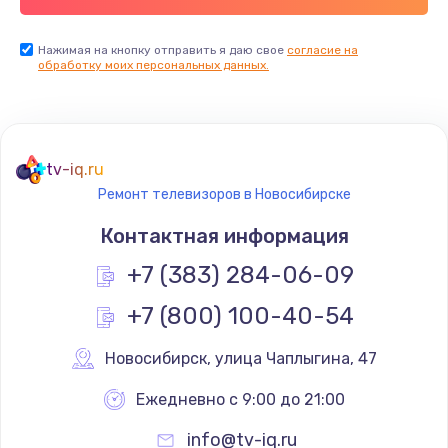
Заказать
Нажимая на кнопку отправить я даю свое
согласие на
обработку моих персональных данных.
Не реагирует на кнопки
700 руб.
Заказать
tv-iq.ru
Не сопряжается с устройством
Ремонт телевизоров в Новосибирске
900 руб.
Контактная информация
Заказать
+7 (383) 284-06-09
Помехи и искажение звука
+7 (800) 100-40-54
900 руб.
Новосибирск
,
 улица Чаплыгина, 47
Заказать
Ежедневно с 9:00 до 21:00
Не работает
info@tv-iq.ru