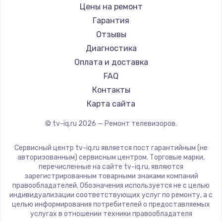
Daewoo
Цены на ремонт
Замена видеокарты
Centek
Гарантия
1600 руб.
Telefunken
Отзывы
Заказать
Hyundai
Диагностика
Doffler
Оплата и доставка
Ремонт разъема питания
Hiper
FAQ
880 руб.
Grundig
Контакты
Заказать
HITACHI
Карта сайта
Konka
© tv-iq.ru
2026
— Ремонт телевизоров.
Замена видеочипа
RED solution
2745 руб.
Thomson
Сервисный центр tv-iq.ru является пост гарантийным (не
Yandex
Заказать
авторизованным) сервисным центром. Торговые марки,
перечисленные на сайте tv-iq.ru, являются
National
зарегистрированным товарными знаками компаний
Замена северного моста
iFFALCON
правообладателей. Обозначения используется не с целью
индивидуализации соответствующих услуг по ремонту, а с
2600 руб.
Tuvio
целью информирования потребителей о предоставляемых
Nord
услугах в отношении техники правообладателя
Заказать