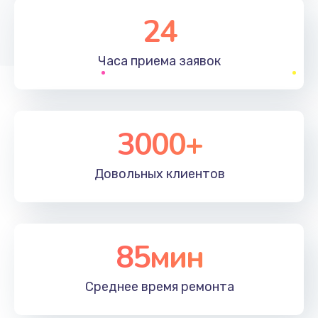
1830 руб.
24
Заказать
Часа приема
заявок
Устранение ошибок
2000 руб.
Заказать
3000+
Ремонт после залития
Довольных
клиентов
2100 руб.
Заказать
Ремонт электроплаты
85мин
1400 руб.
Среднее время
ремонта
Заказать