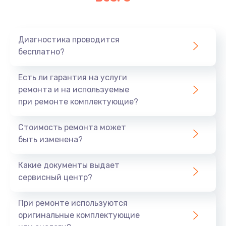
Очень тихо играет
700 руб.
Диагностика проводится
Заказать
бесплатно?
Не заряжается
Есть ли гарантия на услуги
800 руб.
ремонта и на используемые
при ремонте комплектующие?
Заказать
Стоимость ремонта может
Замена кнопок
быть изменена?
490 руб.
Заказать
Какие документы выдает
сервисный центр?
Восстановление после попадания влаги
При ремонте используются
790 руб.
оригинальные комплектующие
Заказать