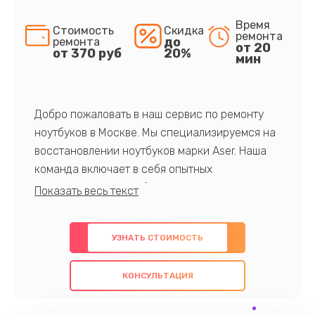
Время
Стоимость
Скидка
ремонта
до
ремонта
от 20
от 370 руб
20%
мин
Добро пожаловать в наш сервис по ремонту
ноутбуков в Москве. Мы специализируемся на
восстановлении ноутбуков марки Aser. Наша
команда включает в себя опытных
профессионалов с обширными знаниями и
многолетним опытом в данной области. Мы
предлагаем быстрый и качественный ремонт с
УЗНАТЬ СТОИМОСТЬ
использованием оригинальных компонентов, а
также гарантируем качество всех
КОНСУЛЬТАЦИЯ
проведенных работ. Наша цель - предоставить
клиентам надежное и профессиональное