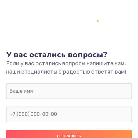
Заказать
Ремонт платы
800 руб.
Заказать
У вас остались вопросы?
Не включается
Если у вас остались вопросы напишите нам,
1400 руб.
наши специалисты с радостью ответят вам!
Заказать
Нет звука
800 руб.
Заказать
Не видит флешку
400 руб.