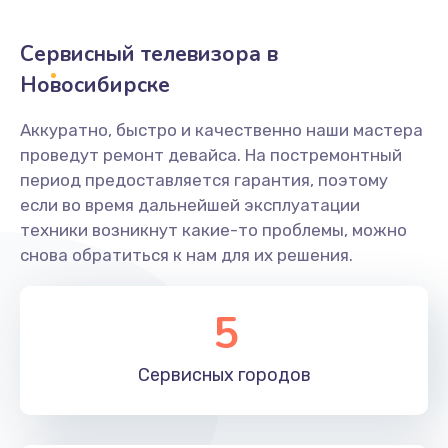
2400 руб.
Заказать
Сервисный телевизора в
Новосибирске
Ремонт системной платы
1600 руб.
Аккуратно, быстро и качественно наши мастера
проведут ремонт девайса. На постремонтный
Заказать
период предоставляется гарантия, поэтому
если во время дальнейшей эксплуатации
Снятие системных ошибок/программный ремонт
техники возникнут какие-то проблемы, можно
1400 руб.
снова обратиться к нам для их решения.
Заказать
5
Ремонт разъема SIM-карты
880 руб.
Сервисных
городов
Заказать
Модернизация