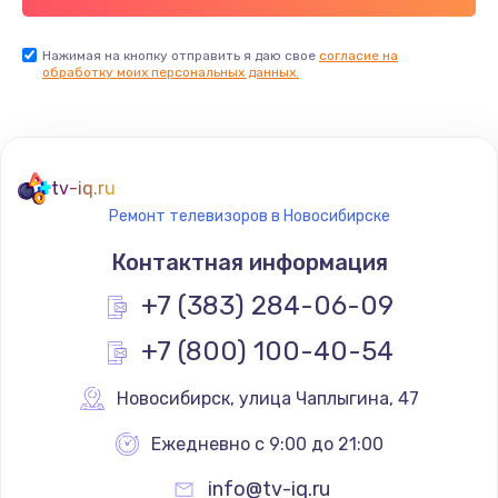
Заказать
Нажимая на кнопку отправить я даю свое
согласие на
обработку моих персональных данных.
Не реагирует на кнопки
700 руб.
Заказать
tv-iq.ru
Не сопряжается с устройством
Ремонт телевизоров в Новосибирске
900 руб.
Контактная информация
Заказать
+7 (383) 284-06-09
Помехи и искажение звука
+7 (800) 100-40-54
900 руб.
Новосибирск
,
 улица Чаплыгина, 47
Заказать
Ежедневно с 9:00 до 21:00
Не работает
info@tv-iq.ru