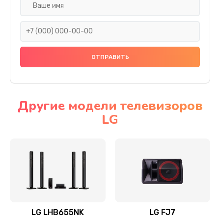
Ремонт платы электроники
1400 руб.
Заказать
Прошивка
1500 руб.
Заказать
Другие модели телевизоров
LG
Ремонт механики привода
1500 руб.
Заказать
Ремонт / замена кнопок, клавиш, индикаторов,
разъемов
1550 руб.
LG LHB655NK
LG FJ7
Заказать