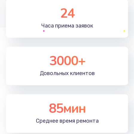
1830 руб.
24
Заказать
Часа приема
заявок
Устранение ошибок
2000 руб.
Заказать
3000+
Ремонт после залития
Довольных
клиентов
2100 руб.
Заказать
Ремонт электроплаты
85мин
1400 руб.
Среднее время
ремонта
Заказать