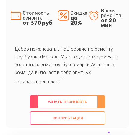
Время
Стоимость
Скидка
ремонта
до
ремонта
от 20
от 370 руб
20%
мин
Добро пожаловать в наш сервис по ремонту
ноутбуков в Москве. Мы специализируемся на
восстановлении ноутбуков марки Aser. Наша
команда включает в себя опытных
профессионалов с обширными знаниями и
многолетним опытом в данной области. Мы
предлагаем быстрый и качественный ремонт с
УЗНАТЬ СТОИМОСТЬ
использованием оригинальных компонентов, а
также гарантируем качество всех
КОНСУЛЬТАЦИЯ
проведенных работ. Наша цель - предоставить
клиентам надежное и профессиональное