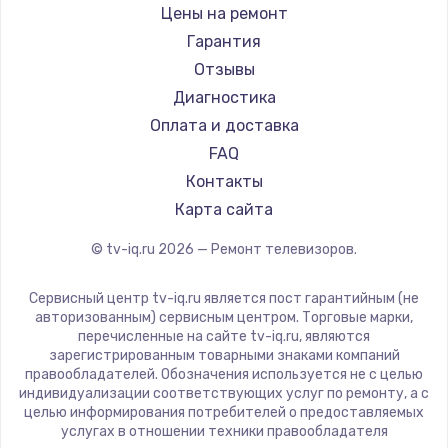
Daewoo
Цены на ремонт
Замена видеокарты
Centek
Гарантия
1600 руб.
Telefunken
Отзывы
Заказать
Hyundai
Диагностика
Doffler
Оплата и доставка
Ремонт разъема питания
Hiper
FAQ
880 руб.
Grundig
Контакты
Заказать
HITACHI
Карта сайта
Konka
© tv-iq.ru
2026
— Ремонт телевизоров.
Замена видеочипа
RED solution
2745 руб.
Thomson
Сервисный центр tv-iq.ru является пост гарантийным (не
Yandex
Заказать
авторизованным) сервисным центром. Торговые марки,
перечисленные на сайте tv-iq.ru, являются
National
зарегистрированным товарными знаками компаний
Замена северного моста
iFFALCON
правообладателей. Обозначения используется не с целью
индивидуализации соответствующих услуг по ремонту, а с
2600 руб.
Tuvio
целью информирования потребителей о предоставляемых
Nord
услугах в отношении техники правообладателя
Заказать