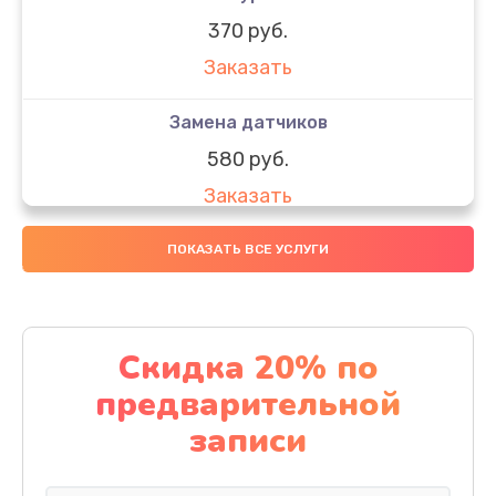
370 руб.
Заказать
Замена датчиков
580 руб.
Заказать
Комплексная чистка
ПОКАЗАТЬ ВСЕ УСЛУГИ
800 руб.
Заказать
Скидка 20% по
Замена дисплея (экрана)
предварительной
2000 руб.
записи
Заказать