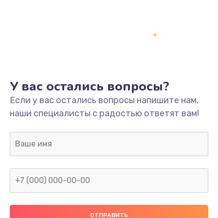
Заказать
Ремонт платы
800 руб.
Заказать
У вас остались вопросы?
Не включается
Если у вас остались вопросы напишите нам,
1400 руб.
наши специалисты с радостью ответят вам!
Заказать
Нет звука
800 руб.
Заказать
Не видит флешку
400 руб.