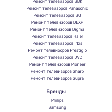
Ремонт телевизоров BBK
890 руб.
Ремонт телевизоров Panasonic
Заказать
Ремонт телевизоров BQ
Ремонт телевизоров DEXP
Замена микросхемы NFC
Ремонт телевизоров Digma
1100 руб.
Ремонт телевизоров Haier
Заказать
Ремонт телевизоров Irbis
Ремонт телевизоров Prestigio
Замена шим-контроллера
Ремонт телевизоров JVC
3900 руб.
Ремонт телевизоров Pioneer
Ремонт телевизоров Sharp
Заказать
Ремонт телевизоров Supra
Настройка Wi-Fi
Ремонт телевизоров Aiwa
Бренды
1030 руб.
Ремонт телевизоров Hisense
Ремонт телевизоров Daewoo
Philips
Заказать
Ремонт телевизоров Centek
Samsung