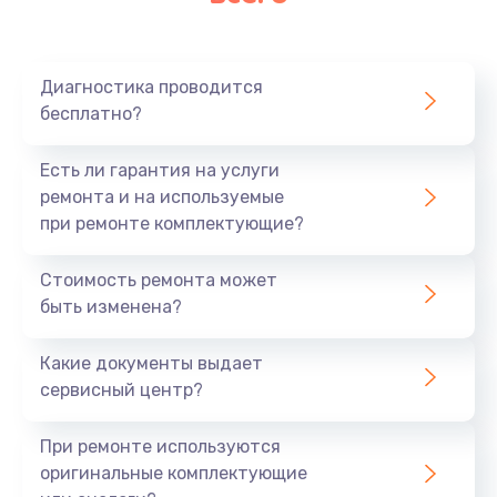
Очень тихо играет
700 руб.
Диагностика проводится
Заказать
бесплатно?
Не заряжается
Есть ли гарантия на услуги
800 руб.
ремонта и на используемые
при ремонте комплектующие?
Заказать
Стоимость ремонта может
Замена кнопок
быть изменена?
490 руб.
Заказать
Какие документы выдает
сервисный центр?
Восстановление после попадания влаги
При ремонте используются
790 руб.
оригинальные комплектующие
Заказать