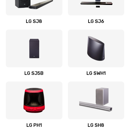
Заказать
Восстановление после заклинивания
LG SJ8
LG SJ6
1400 руб.
Заказать
Восстановление после залития
1500 руб.
Заказать
LG SJ5B
LG SWH1
Замена фильтра
1500 руб.
Заказать
Ремонт корпуса
LG PH1
LG SH8
1400 руб.