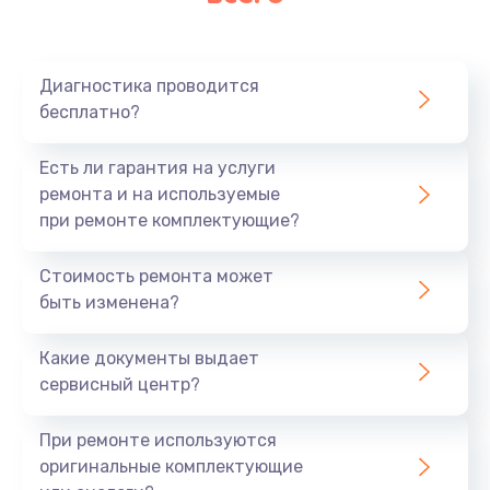
Очень тихо играет
700 руб.
Диагностика проводится
Заказать
бесплатно?
Не заряжается
Есть ли гарантия на услуги
800 руб.
ремонта и на используемые
при ремонте комплектующие?
Заказать
Стоимость ремонта может
Замена кнопок
быть изменена?
490 руб.
Заказать
Какие документы выдает
сервисный центр?
Восстановление после попадания влаги
При ремонте используются
790 руб.
оригинальные комплектующие
Заказать