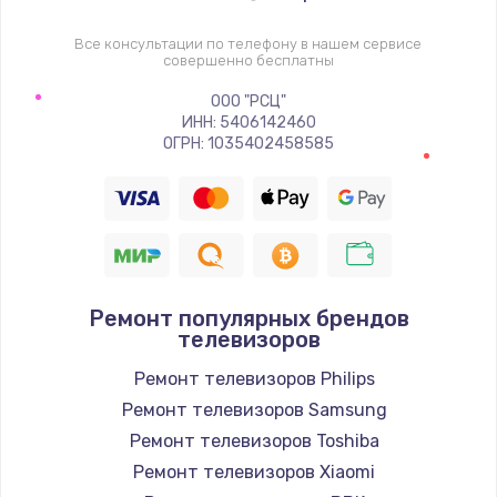
1400 руб.
Заказать
Все консультации по телефону в нашем сервисе
совершенно бесплатны
Восстановление цепи питания, пайка
ООО "РСЦ"
ИНН: 5406142460
880 руб.
ОГРН: 1035402458585
Заказать
Программный ремонт/прошивка
390 руб.
Заказать
Ремонт популярных брендов
телевизоров
Замена Bluetooth/Wi-Fi модуля
Ремонт телевизоров Philips
800 руб.
Ремонт телевизоров Samsung
Заказать
Ремонт телевизоров Toshiba
Ремонт телевизоров Xiaomi
Замена картридера