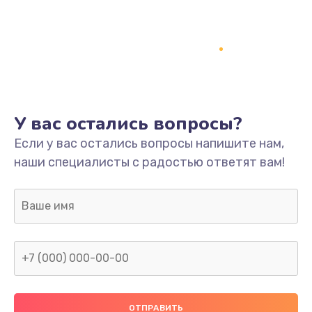
Заказать
Ремонт платы
800 руб.
Заказать
У вас остались вопросы?
Не включается
Если у вас остались вопросы напишите нам,
1400 руб.
наши специалисты с радостью ответят вам!
Заказать
Нет звука
800 руб.
Заказать
Не видит флешку
400 руб.