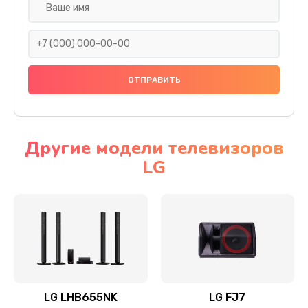
Ремонт платы электроники
1400 руб.
Заказать
Прошивка
1500 руб.
Заказать
Другие модели телевизоров
LG
Ремонт механики привода
1500 руб.
Заказать
Ремонт / замена кнопок, клавиш, индикаторов,
разъемов
1550 руб.
LG LHB655NK
LG FJ7
Заказать