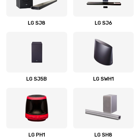
Заказать
Восстановление после заклинивания
LG SJ8
LG SJ6
1400 руб.
Заказать
Восстановление после залития
1500 руб.
Заказать
LG SJ5B
LG SWH1
Замена фильтра
1500 руб.
Заказать
Ремонт корпуса
LG PH1
LG SH8
1400 руб.