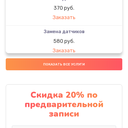
370 руб.
Заказать
Замена датчиков
580 руб.
Заказать
Комплексная чистка
ПОКАЗАТЬ ВСЕ УСЛУГИ
800 руб.
Заказать
Скидка 20% по
Замена дисплея (экрана)
предварительной
2000 руб.
записи
Заказать