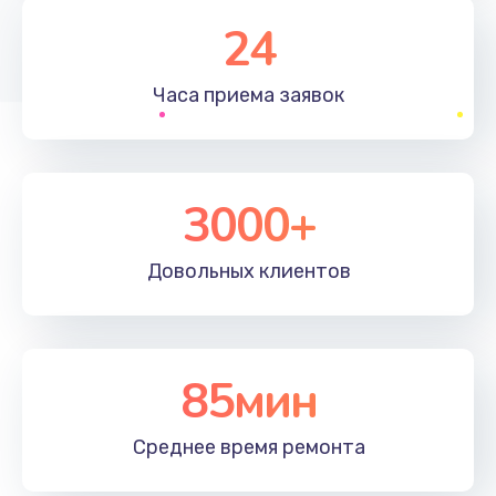
1830 руб.
24
Заказать
Часа приема
заявок
Устранение ошибок
2000 руб.
Заказать
3000+
Ремонт после залития
Довольных
клиентов
2100 руб.
Заказать
Ремонт электроплаты
85мин
1400 руб.
Среднее время
ремонта
Заказать