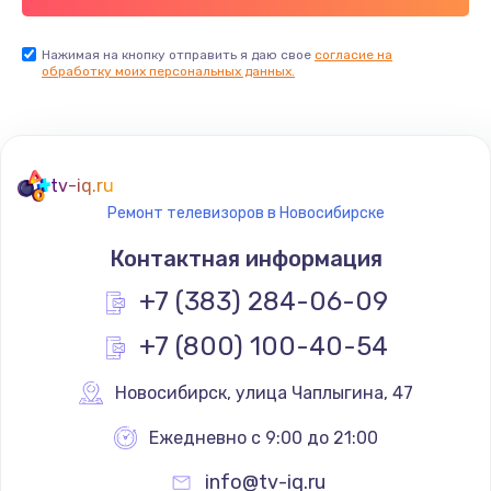
Заказать
Нажимая на кнопку отправить я даю свое
согласие на
обработку моих персональных данных.
Не реагирует на кнопки
700 руб.
Заказать
tv-iq.ru
Не сопряжается с устройством
Ремонт телевизоров в Новосибирске
900 руб.
Контактная информация
Заказать
+7 (383) 284-06-09
Помехи и искажение звука
+7 (800) 100-40-54
900 руб.
Новосибирск
,
 улица Чаплыгина, 47
Заказать
Ежедневно с 9:00 до 21:00
Не работает
info@tv-iq.ru