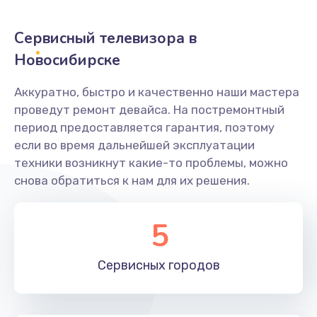
2400 руб.
Заказать
Сервисный телевизора в
Новосибирске
Ремонт системной платы
1600 руб.
Аккуратно, быстро и качественно наши мастера
проведут ремонт девайса. На постремонтный
Заказать
период предоставляется гарантия, поэтому
если во время дальнейшей эксплуатации
Снятие системных ошибок/программный ремонт
техники возникнут какие-то проблемы, можно
1400 руб.
снова обратиться к нам для их решения.
Заказать
5
Ремонт разъема SIM-карты
880 руб.
Сервисных
городов
Заказать
Модернизация