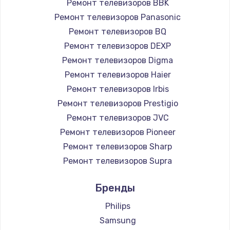
Ремонт телевизоров BBK
890 руб.
Ремонт телевизоров Panasonic
Заказать
Ремонт телевизоров BQ
Ремонт телевизоров DEXP
Замена микросхемы NFC
Ремонт телевизоров Digma
1100 руб.
Ремонт телевизоров Haier
Заказать
Ремонт телевизоров Irbis
Ремонт телевизоров Prestigio
Замена шим-контроллера
Ремонт телевизоров JVC
3900 руб.
Ремонт телевизоров Pioneer
Ремонт телевизоров Sharp
Заказать
Ремонт телевизоров Supra
Настройка Wi-Fi
Ремонт телевизоров Aiwa
Бренды
1030 руб.
Ремонт телевизоров Hisense
Ремонт телевизоров Daewoo
Philips
Заказать
Ремонт телевизоров Centek
Samsung