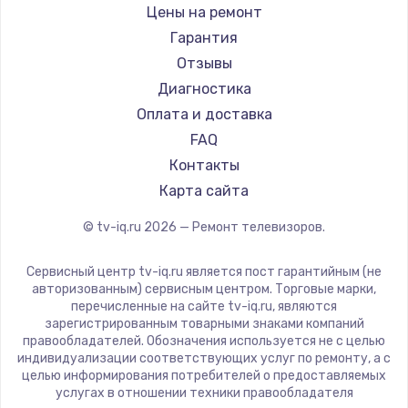
Daewoo
Цены на ремонт
Замена видеокарты
Centek
Гарантия
1600 руб.
Telefunken
Отзывы
Заказать
Hyundai
Диагностика
Doffler
Оплата и доставка
Ремонт разъема питания
Hiper
FAQ
880 руб.
Grundig
Контакты
Заказать
HITACHI
Карта сайта
Konka
© tv-iq.ru
2026
— Ремонт телевизоров.
Замена видеочипа
RED solution
2745 руб.
Thomson
Сервисный центр tv-iq.ru является пост гарантийным (не
Yandex
Заказать
авторизованным) сервисным центром. Торговые марки,
перечисленные на сайте tv-iq.ru, являются
National
зарегистрированным товарными знаками компаний
Замена северного моста
iFFALCON
правообладателей. Обозначения используется не с целью
индивидуализации соответствующих услуг по ремонту, а с
2600 руб.
Tuvio
целью информирования потребителей о предоставляемых
Nord
услугах в отношении техники правообладателя
Заказать