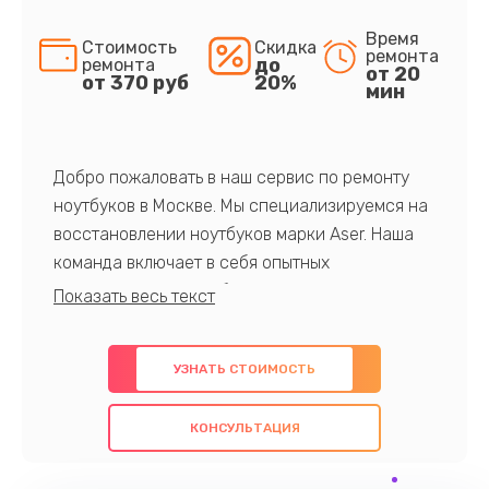
Время
Стоимость
Скидка
ремонта
до
ремонта
от 20
от 370 руб
20%
мин
Добро пожаловать в наш сервис по ремонту
ноутбуков в Москве. Мы специализируемся на
восстановлении ноутбуков марки Aser. Наша
команда включает в себя опытных
профессионалов с обширными знаниями и
многолетним опытом в данной области. Мы
предлагаем быстрый и качественный ремонт с
УЗНАТЬ СТОИМОСТЬ
использованием оригинальных компонентов, а
также гарантируем качество всех
КОНСУЛЬТАЦИЯ
проведенных работ. Наша цель - предоставить
клиентам надежное и профессиональное