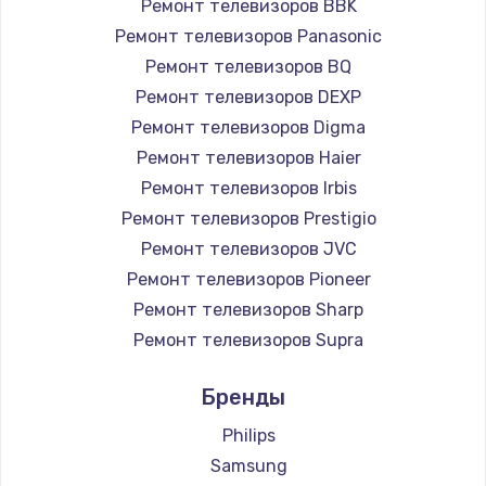
Ремонт телевизоров BBK
890 руб.
Ремонт телевизоров Panasonic
Заказать
Ремонт телевизоров BQ
Ремонт телевизоров DEXP
Замена микросхемы NFC
Ремонт телевизоров Digma
1100 руб.
Ремонт телевизоров Haier
Заказать
Ремонт телевизоров Irbis
Ремонт телевизоров Prestigio
Замена шим-контроллера
Ремонт телевизоров JVC
3900 руб.
Ремонт телевизоров Pioneer
Ремонт телевизоров Sharp
Заказать
Ремонт телевизоров Supra
Настройка Wi-Fi
Ремонт телевизоров Aiwa
Бренды
1030 руб.
Ремонт телевизоров Hisense
Ремонт телевизоров Daewoo
Philips
Заказать
Ремонт телевизоров Centek
Samsung