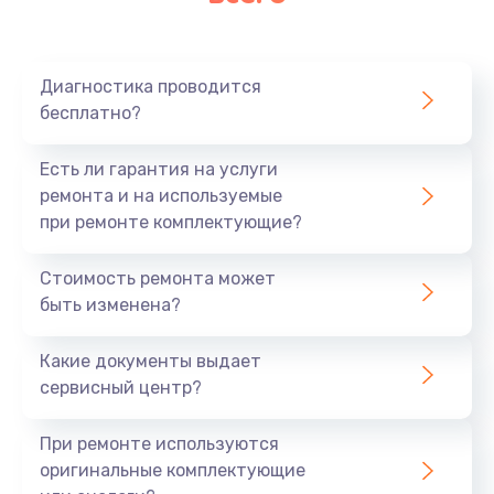
Очень тихо играет
700 руб.
Диагностика проводится
Заказать
бесплатно?
Не заряжается
Есть ли гарантия на услуги
800 руб.
ремонта и на используемые
при ремонте комплектующие?
Заказать
Стоимость ремонта может
Замена кнопок
быть изменена?
490 руб.
Заказать
Какие документы выдает
сервисный центр?
Восстановление после попадания влаги
При ремонте используются
790 руб.
оригинальные комплектующие
Заказать