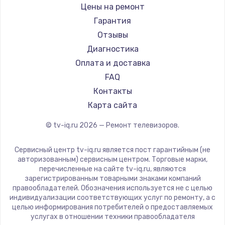
Daewoo
Цены на ремонт
Замена видеокарты
Centek
Гарантия
1600 руб.
Telefunken
Отзывы
Заказать
Hyundai
Диагностика
Doffler
Оплата и доставка
Ремонт разъема питания
Hiper
FAQ
880 руб.
Grundig
Контакты
Заказать
HITACHI
Карта сайта
Konka
© tv-iq.ru
2026
— Ремонт телевизоров.
Замена видеочипа
RED solution
2745 руб.
Thomson
Сервисный центр tv-iq.ru является пост гарантийным (не
Yandex
Заказать
авторизованным) сервисным центром. Торговые марки,
перечисленные на сайте tv-iq.ru, являются
National
зарегистрированным товарными знаками компаний
Замена северного моста
iFFALCON
правообладателей. Обозначения используется не с целью
индивидуализации соответствующих услуг по ремонту, а с
2600 руб.
Tuvio
целью информирования потребителей о предоставляемых
Nord
услугах в отношении техники правообладателя
Заказать