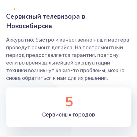
2400 руб.
Заказать
Сервисный телевизора в
Новосибирске
Ремонт системной платы
1600 руб.
Аккуратно, быстро и качественно наши мастера
проведут ремонт девайса. На постремонтный
Заказать
период предоставляется гарантия, поэтому
если во время дальнейшей эксплуатации
Снятие системных ошибок/программный ремонт
техники возникнут какие-то проблемы, можно
1400 руб.
снова обратиться к нам для их решения.
Заказать
5
Ремонт разъема SIM-карты
880 руб.
Сервисных
городов
Заказать
Модернизация