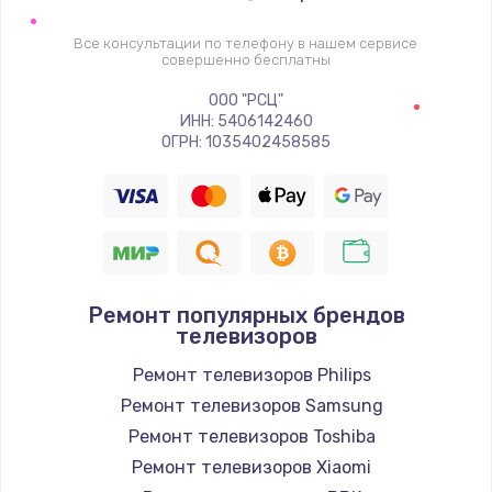
1400 руб.
Заказать
Все консультации по телефону в нашем сервисе
совершенно бесплатны
Восстановление цепи питания, пайка
ООО "РСЦ"
ИНН: 5406142460
880 руб.
ОГРН: 1035402458585
Заказать
Программный ремонт/прошивка
390 руб.
Заказать
Ремонт популярных брендов
телевизоров
Замена Bluetooth/Wi-Fi модуля
Ремонт телевизоров Philips
800 руб.
Ремонт телевизоров Samsung
Заказать
Ремонт телевизоров Toshiba
Ремонт телевизоров Xiaomi
Замена картридера