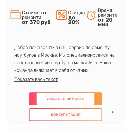
Время
Стоимость
Скидка
ремонта
до
ремонта
от 20
от 370 руб
20%
мин
Добро пожаловать в наш сервис по ремонту
ноутбуков в Москве. Мы специализируемся на
восстановлении ноутбуков марки Aser. Наша
команда включает в себя опытных
профессионалов с обширными знаниями и
многолетним опытом в данной области. Мы
предлагаем быстрый и качественный ремонт с
УЗНАТЬ СТОИМОСТЬ
использованием оригинальных компонентов, а
также гарантируем качество всех
КОНСУЛЬТАЦИЯ
проведенных работ. Наша цель - предоставить
клиентам надежное и профессиональное