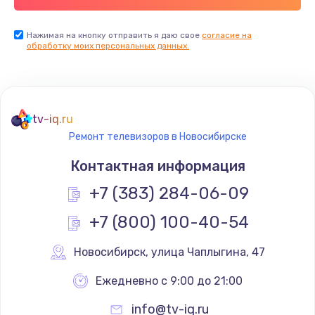
Заказать
Нажимая на кнопку отправить я даю свое
согласие на
обработку моих персональных данных.
Не реагирует на кнопки
700 руб.
Заказать
tv-iq.ru
Не сопряжается с устройством
Ремонт телевизоров в Новосибирске
900 руб.
Контактная информация
Заказать
+7 (383) 284-06-09
Помехи и искажение звука
+7 (800) 100-40-54
900 руб.
Новосибирск
,
 улица Чаплыгина, 47
Заказать
Ежедневно с 9:00 до 21:00
Не работает
info@tv-iq.ru