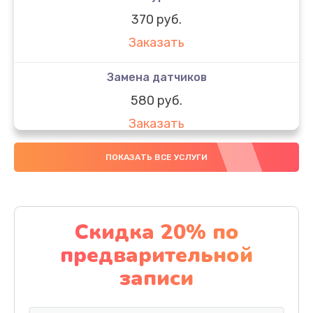
370 руб.
Заказать
Замена датчиков
580 руб.
Заказать
Комплексная чистка
ПОКАЗАТЬ ВСЕ УСЛУГИ
800 руб.
Заказать
Скидка 20% по
Замена дисплея (экрана)
предварительной
2000 руб.
записи
Заказать