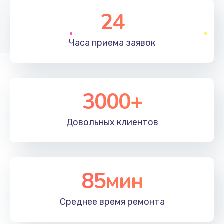
1830 руб.
24
Заказать
Часа приема
заявок
Устранение ошибок
2000 руб.
Заказать
3000+
Ремонт после залития
Довольных
клиентов
2100 руб.
Заказать
Ремонт электроплаты
85мин
1400 руб.
Среднее время
ремонта
Заказать