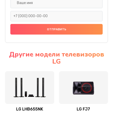
Ремонт платы электроники
1400 руб.
Заказать
Прошивка
1500 руб.
Заказать
Другие модели телевизоров
LG
Ремонт механики привода
1500 руб.
Заказать
Ремонт / замена кнопок, клавиш, индикаторов,
разъемов
1550 руб.
LG LHB655NK
LG FJ7
Заказать