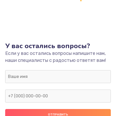
Заказать
Ремонт платы
800 руб.
Заказать
У вас остались вопросы?
Не включается
Если у вас остались вопросы напишите нам,
1400 руб.
наши специалисты с радостью ответят вам!
Заказать
Нет звука
800 руб.
Заказать
Не видит флешку
400 руб.