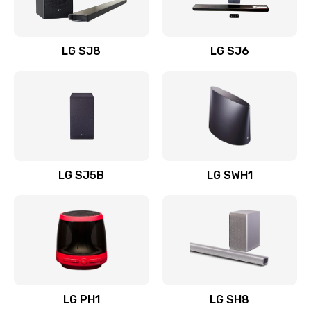
Заказать
Восстановление после заклинивания
LG SJ8
LG SJ6
1400 руб.
Заказать
Восстановление после залития
1500 руб.
Заказать
LG SJ5B
LG SWH1
Замена фильтра
1500 руб.
Заказать
Ремонт корпуса
LG PH1
LG SH8
1400 руб.