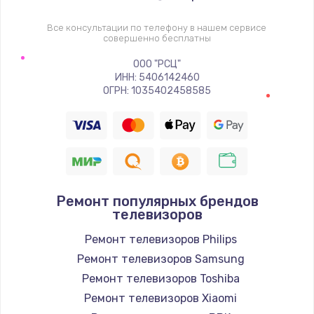
1400 руб.
Заказать
Все консультации по телефону в нашем сервисе
совершенно бесплатны
Восстановление цепи питания, пайка
ООО "РСЦ"
ИНН: 5406142460
880 руб.
ОГРН: 1035402458585
Заказать
Программный ремонт/прошивка
390 руб.
Заказать
Ремонт популярных брендов
телевизоров
Замена Bluetooth/Wi-Fi модуля
Ремонт телевизоров Philips
800 руб.
Ремонт телевизоров Samsung
Заказать
Ремонт телевизоров Toshiba
Ремонт телевизоров Xiaomi
Замена картридера