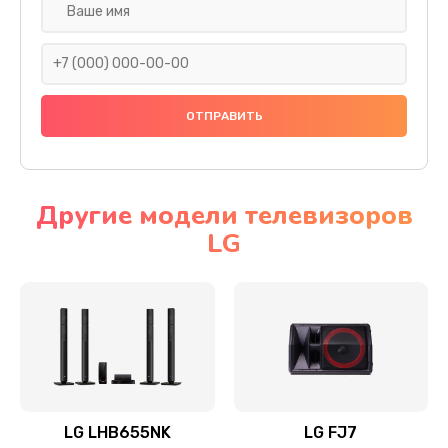
Ремонт платы электроники
1400 руб.
Заказать
Прошивка
1500 руб.
Заказать
Другие модели телевизоров
LG
Ремонт механики привода
1500 руб.
Заказать
Ремонт / замена кнопок, клавиш, индикаторов,
разъемов
1550 руб.
LG LHB655NK
LG FJ7
Заказать