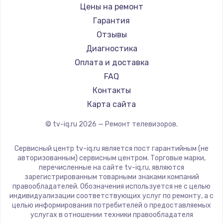
Daewoo
Цены на ремонт
Замена видеокарты
Centek
Гарантия
1600 руб.
Telefunken
Отзывы
Заказать
Hyundai
Диагностика
Doffler
Оплата и доставка
Ремонт разъема питания
Hiper
FAQ
880 руб.
Grundig
Контакты
Заказать
HITACHI
Карта сайта
Konka
© tv-iq.ru
2026
— Ремонт телевизоров.
Замена видеочипа
RED solution
2745 руб.
Thomson
Сервисный центр tv-iq.ru является пост гарантийным (не
Yandex
Заказать
авторизованным) сервисным центром. Торговые марки,
перечисленные на сайте tv-iq.ru, являются
National
зарегистрированным товарными знаками компаний
Замена северного моста
iFFALCON
правообладателей. Обозначения используется не с целью
индивидуализации соответствующих услуг по ремонту, а с
2600 руб.
Tuvio
целью информирования потребителей о предоставляемых
Nord
услугах в отношении техники правообладателя
Заказать