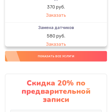
370 руб.
Заказать
Замена датчиков
580 руб.
Заказать
Комплексная чистка
ПОКАЗАТЬ ВСЕ УСЛУГИ
800 руб.
Заказать
Скидка 20% по
Замена дисплея (экрана)
предварительной
2000 руб.
записи
Заказать