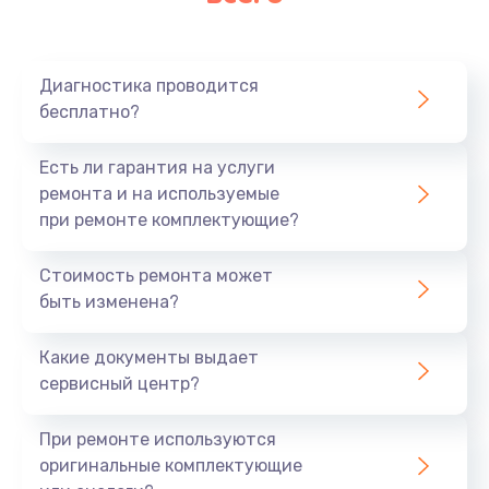
Очень тихо играет
700 руб.
Диагностика проводится
Заказать
бесплатно?
Не заряжается
Есть ли гарантия на услуги
800 руб.
ремонта и на используемые
при ремонте комплектующие?
Заказать
Стоимость ремонта может
Замена кнопок
быть изменена?
490 руб.
Заказать
Какие документы выдает
сервисный центр?
Восстановление после попадания влаги
При ремонте используются
790 руб.
оригинальные комплектующие
Заказать