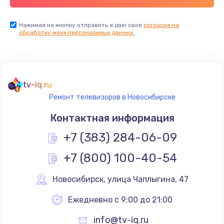
Заказать
Нажимая на кнопку отправить я даю свое
согласие на
обработку моих персональных данных.
Не реагирует на кнопки
700 руб.
Заказать
tv-iq.ru
Не сопряжается с устройством
Ремонт телевизоров в Новосибирске
900 руб.
Контактная информация
Заказать
+7 (383) 284-06-09
Помехи и искажение звука
+7 (800) 100-40-54
900 руб.
Новосибирск
,
 улица Чаплыгина, 47
Заказать
Ежедневно с 9:00 до 21:00
Не работает
info@tv-iq.ru