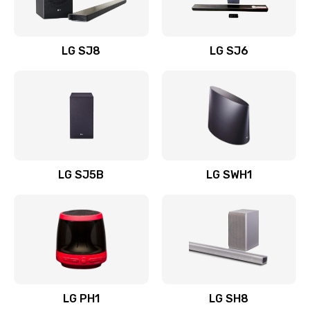
Заказать
Восстановление после заклинивания
LG SJ8
LG SJ6
1400 руб.
Заказать
Восстановление после залития
1500 руб.
Заказать
LG SJ5B
LG SWH1
Замена фильтра
1500 руб.
Заказать
Ремонт корпуса
LG PH1
LG SH8
1400 руб.