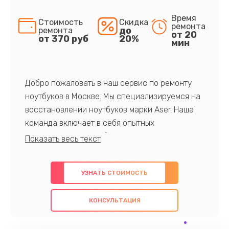
Время
Стоимость
Скидка
ремонта
до
ремонта
от 20
от 370 руб
20%
мин
Добро пожаловать в наш сервис по ремонту
ноутбуков в Москве. Мы специализируемся на
восстановлении ноутбуков марки Aser. Наша
команда включает в себя опытных
профессионалов с обширными знаниями и
многолетним опытом в данной области. Мы
предлагаем быстрый и качественный ремонт с
УЗНАТЬ СТОИМОСТЬ
использованием оригинальных компонентов, а
также гарантируем качество всех
КОНСУЛЬТАЦИЯ
проведенных работ. Наша цель - предоставить
клиентам надежное и профессиональное