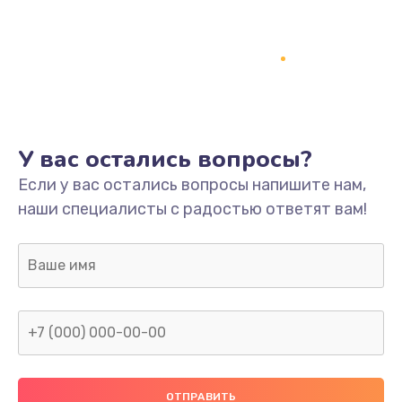
Заказать
Ремонт платы
800 руб.
Заказать
У вас остались вопросы?
Не включается
Если у вас остались вопросы напишите нам,
1400 руб.
наши специалисты с радостью ответят вам!
Заказать
Нет звука
800 руб.
Заказать
Не видит флешку
400 руб.