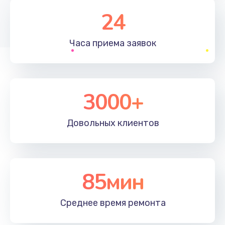
1830 руб.
24
Заказать
Часа приема
заявок
Устранение ошибок
2000 руб.
Заказать
3000+
Ремонт после залития
Довольных
клиентов
2100 руб.
Заказать
Ремонт электроплаты
85мин
1400 руб.
Среднее время
ремонта
Заказать