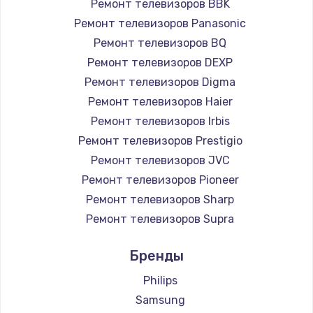
Ремонт телевизоров BBK
890 руб.
Ремонт телевизоров Panasonic
Заказать
Ремонт телевизоров BQ
Ремонт телевизоров DEXP
Замена микросхемы NFC
Ремонт телевизоров Digma
1100 руб.
Ремонт телевизоров Haier
Заказать
Ремонт телевизоров Irbis
Ремонт телевизоров Prestigio
Замена шим-контроллера
Ремонт телевизоров JVC
3900 руб.
Ремонт телевизоров Pioneer
Ремонт телевизоров Sharp
Заказать
Ремонт телевизоров Supra
Настройка Wi-Fi
Ремонт телевизоров Aiwa
Бренды
1030 руб.
Ремонт телевизоров Hisense
Ремонт телевизоров Daewoo
Philips
Заказать
Ремонт телевизоров Centek
Samsung