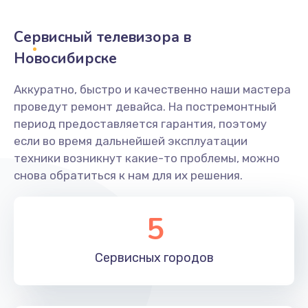
2400 руб.
Заказать
Сервисный телевизора в
Новосибирске
Ремонт системной платы
1600 руб.
Аккуратно, быстро и качественно наши мастера
проведут ремонт девайса. На постремонтный
Заказать
период предоставляется гарантия, поэтому
если во время дальнейшей эксплуатации
Снятие системных ошибок/программный ремонт
техники возникнут какие-то проблемы, можно
1400 руб.
снова обратиться к нам для их решения.
Заказать
5
Ремонт разъема SIM-карты
880 руб.
Сервисных
городов
Заказать
Модернизация