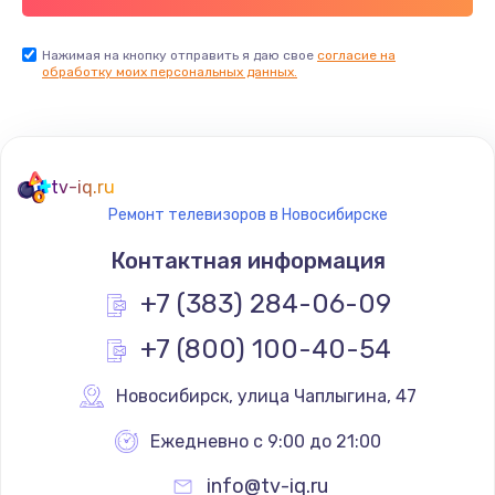
Заказать
Нажимая на кнопку отправить я даю свое
согласие на
обработку моих персональных данных.
Не реагирует на кнопки
700 руб.
Заказать
tv-iq.ru
Не сопряжается с устройством
Ремонт телевизоров в Новосибирске
900 руб.
Контактная информация
Заказать
+7 (383) 284-06-09
Помехи и искажение звука
+7 (800) 100-40-54
900 руб.
Новосибирск
,
 улица Чаплыгина, 47
Заказать
Ежедневно с 9:00 до 21:00
Не работает
info@tv-iq.ru