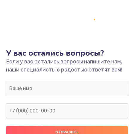
Заказать
Ремонт платы
800 руб.
Заказать
У вас остались вопросы?
Не включается
Если у вас остались вопросы напишите нам,
1400 руб.
наши специалисты с радостью ответят вам!
Заказать
Нет звука
800 руб.
Заказать
Не видит флешку
400 руб.