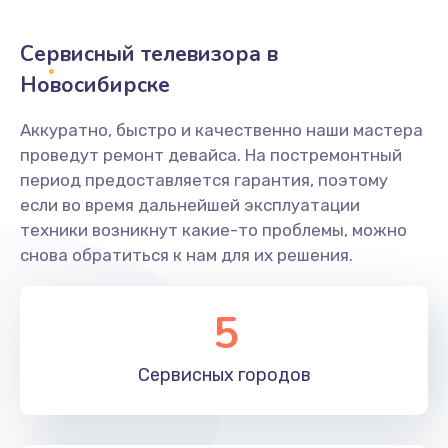
2400 руб.
Заказать
Сервисный телевизора в
Новосибирске
Ремонт системной платы
1600 руб.
Аккуратно, быстро и качественно наши мастера
проведут ремонт девайса. На постремонтный
Заказать
период предоставляется гарантия, поэтому
если во время дальнейшей эксплуатации
Снятие системных ошибок/программный ремонт
техники возникнут какие-то проблемы, можно
1400 руб.
снова обратиться к нам для их решения.
Заказать
5
Ремонт разъема SIM-карты
880 руб.
Сервисных
городов
Заказать
Модернизация