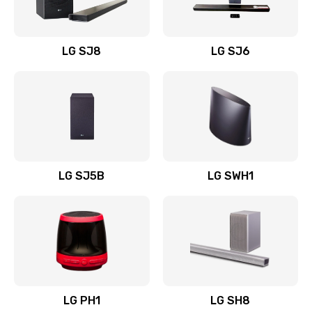
Заказать
Восстановление после заклинивания
LG SJ8
LG SJ6
1400 руб.
Заказать
Восстановление после залития
1500 руб.
Заказать
LG SJ5B
LG SWH1
Замена фильтра
1500 руб.
Заказать
Ремонт корпуса
LG PH1
LG SH8
1400 руб.