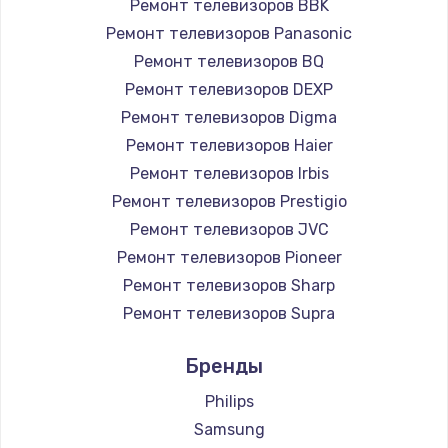
Ремонт телевизоров BBK
890 руб.
Ремонт телевизоров Panasonic
Заказать
Ремонт телевизоров BQ
Ремонт телевизоров DEXP
Замена микросхемы NFC
Ремонт телевизоров Digma
1100 руб.
Ремонт телевизоров Haier
Заказать
Ремонт телевизоров Irbis
Ремонт телевизоров Prestigio
Замена шим-контроллера
Ремонт телевизоров JVC
3900 руб.
Ремонт телевизоров Pioneer
Ремонт телевизоров Sharp
Заказать
Ремонт телевизоров Supra
Настройка Wi-Fi
Ремонт телевизоров Aiwa
Бренды
1030 руб.
Ремонт телевизоров Hisense
Ремонт телевизоров Daewoo
Philips
Заказать
Ремонт телевизоров Centek
Samsung