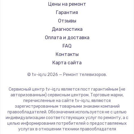
Daewoo
Цены на ремонт
Замена видеокарты
Centek
Гарантия
1600 руб.
Telefunken
Отзывы
Заказать
Hyundai
Диагностика
Doffler
Оплата и доставка
Ремонт разъема питания
Hiper
FAQ
880 руб.
Grundig
Контакты
Заказать
HITACHI
Карта сайта
Konka
© tv-iq.ru
2026
— Ремонт телевизоров.
Замена видеочипа
RED solution
2745 руб.
Thomson
Сервисный центр tv-iq.ru является пост гарантийным (не
Yandex
Заказать
авторизованным) сервисным центром. Торговые марки,
перечисленные на сайте tv-iq.ru, являются
National
зарегистрированным товарными знаками компаний
Замена северного моста
iFFALCON
правообладателей. Обозначения используется не с целью
индивидуализации соответствующих услуг по ремонту, а с
2600 руб.
Tuvio
целью информирования потребителей о предоставляемых
Nord
услугах в отношении техники правообладателя
Заказать