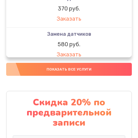
370 руб.
Заказать
Замена датчиков
580 руб.
Заказать
Комплексная чистка
ПОКАЗАТЬ ВСЕ УСЛУГИ
800 руб.
Заказать
Скидка 20% по
Замена дисплея (экрана)
предварительной
2000 руб.
записи
Заказать