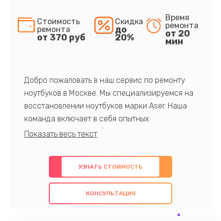
Время
Стоимость
Скидка
ремонта
до
ремонта
от 20
от 370 руб
20%
мин
Добро пожаловать в наш сервис по ремонту
ноутбуков в Москве. Мы специализируемся на
восстановлении ноутбуков марки Aser. Наша
команда включает в себя опытных
профессионалов с обширными знаниями и
многолетним опытом в данной области. Мы
предлагаем быстрый и качественный ремонт с
УЗНАТЬ СТОИМОСТЬ
использованием оригинальных компонентов, а
также гарантируем качество всех
КОНСУЛЬТАЦИЯ
проведенных работ. Наша цель - предоставить
клиентам надежное и профессиональное