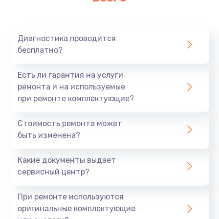
Очень тихо играет
700 руб.
Диагностика проводится
Заказать
бесплатно?
Не заряжается
Есть ли гарантия на услуги
800 руб.
ремонта и на используемые
при ремонте комплектующие?
Заказать
Стоимость ремонта может
Замена кнопок
быть изменена?
490 руб.
Заказать
Какие документы выдает
сервисный центр?
Восстановление после попадания влаги
При ремонте используются
790 руб.
оригинальные комплектующие
Заказать