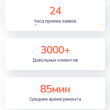
1830 руб.
24
Заказать
Часа приема
заявок
Устранение ошибок
2000 руб.
Заказать
3000+
Ремонт после залития
Довольных
клиентов
2100 руб.
Заказать
Ремонт электроплаты
85мин
1400 руб.
Среднее время
ремонта
Заказать