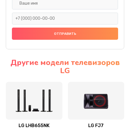
Ремонт платы электроники
1400 руб.
Заказать
Прошивка
1500 руб.
Заказать
Другие модели телевизоров
LG
Ремонт механики привода
1500 руб.
Заказать
Ремонт / замена кнопок, клавиш, индикаторов,
разъемов
1550 руб.
LG LHB655NK
LG FJ7
Заказать