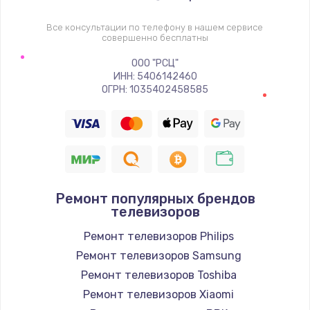
1400 руб.
Заказать
Все консультации по телефону в нашем сервисе
совершенно бесплатны
Восстановление цепи питания, пайка
ООО "РСЦ"
ИНН: 5406142460
880 руб.
ОГРН: 1035402458585
Заказать
Программный ремонт/прошивка
390 руб.
Заказать
Ремонт популярных брендов
телевизоров
Замена Bluetooth/Wi-Fi модуля
Ремонт телевизоров Philips
800 руб.
Ремонт телевизоров Samsung
Заказать
Ремонт телевизоров Toshiba
Ремонт телевизоров Xiaomi
Замена картридера