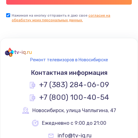
Заказать
Нажимая на кнопку отправить я даю свое
согласие на
обработку моих персональных данных.
Не реагирует на кнопки
700 руб.
Заказать
tv-iq.ru
Не сопряжается с устройством
Ремонт телевизоров в Новосибирске
900 руб.
Контактная информация
Заказать
+7 (383) 284-06-09
Помехи и искажение звука
+7 (800) 100-40-54
900 руб.
Новосибирск
,
 улица Чаплыгина, 47
Заказать
Ежедневно с 9:00 до 21:00
Не работает
info@tv-iq.ru