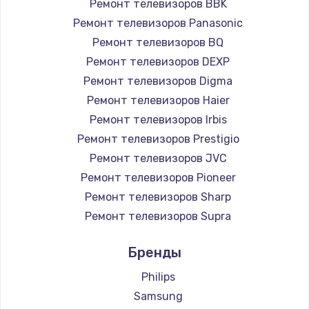
Ремонт телевизоров BBK
890 руб.
Ремонт телевизоров Panasonic
Заказать
Ремонт телевизоров BQ
Ремонт телевизоров DEXP
Замена микросхемы NFC
Ремонт телевизоров Digma
1100 руб.
Ремонт телевизоров Haier
Заказать
Ремонт телевизоров Irbis
Ремонт телевизоров Prestigio
Замена шим-контроллера
Ремонт телевизоров JVC
3900 руб.
Ремонт телевизоров Pioneer
Ремонт телевизоров Sharp
Заказать
Ремонт телевизоров Supra
Настройка Wi-Fi
Ремонт телевизоров Aiwa
Бренды
1030 руб.
Ремонт телевизоров Hisense
Ремонт телевизоров Daewoo
Philips
Заказать
Ремонт телевизоров Centek
Samsung