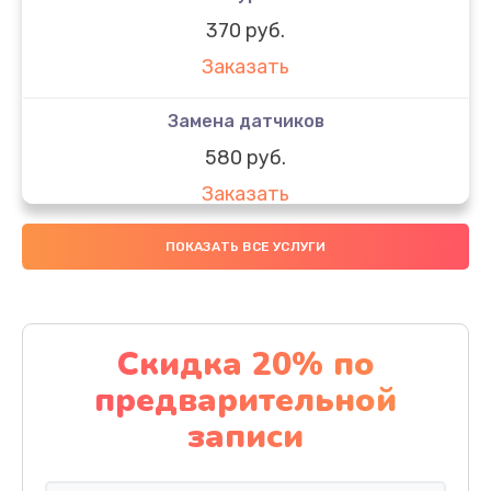
370 руб.
Заказать
Замена датчиков
580 руб.
Заказать
Комплексная чистка
ПОКАЗАТЬ ВСЕ УСЛУГИ
800 руб.
Заказать
Скидка 20% по
Замена дисплея (экрана)
предварительной
2000 руб.
записи
Заказать