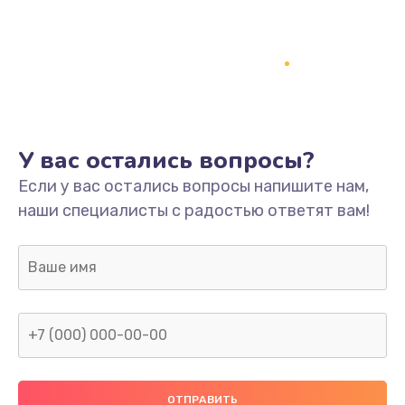
Заказать
Ремонт платы
800 руб.
Заказать
У вас остались вопросы?
Не включается
Если у вас остались вопросы напишите нам,
1400 руб.
наши специалисты с радостью ответят вам!
Заказать
Нет звука
800 руб.
Заказать
Не видит флешку
400 руб.