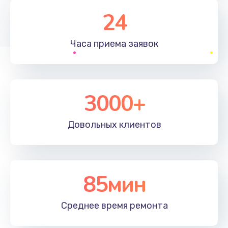
1830 руб.
24
Заказать
Часа приема
заявок
Устранение ошибок
2000 руб.
Заказать
3000+
Ремонт после залития
Довольных
клиентов
2100 руб.
Заказать
Ремонт электроплаты
85мин
1400 руб.
Среднее время
ремонта
Заказать