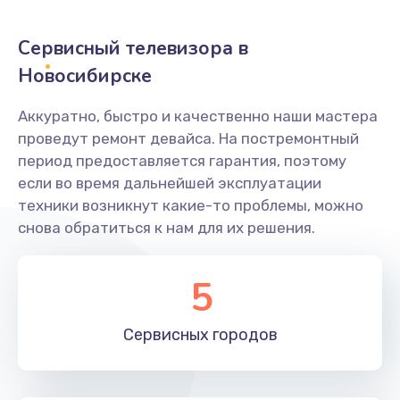
2400 руб.
Заказать
Сервисный телевизора в
Новосибирске
Ремонт системной платы
1600 руб.
Аккуратно, быстро и качественно наши мастера
проведут ремонт девайса. На постремонтный
Заказать
период предоставляется гарантия, поэтому
если во время дальнейшей эксплуатации
Снятие системных ошибок/программный ремонт
техники возникнут какие-то проблемы, можно
1400 руб.
снова обратиться к нам для их решения.
Заказать
5
Ремонт разъема SIM-карты
880 руб.
Сервисных
городов
Заказать
Модернизация