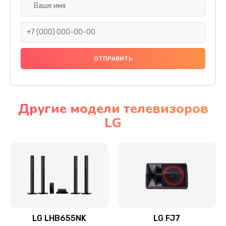
Ремонт платы электроники
1400 руб.
Заказать
Прошивка
1500 руб.
Заказать
Другие модели телевизоров
LG
Ремонт механики привода
1500 руб.
Заказать
Ремонт / замена кнопок, клавиш, индикаторов,
разъемов
1550 руб.
LG LHB655NK
LG FJ7
Заказать