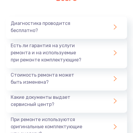
Очень тихо играет
700 руб.
Диагностика проводится
Заказать
бесплатно?
Не заряжается
Есть ли гарантия на услуги
800 руб.
ремонта и на используемые
при ремонте комплектующие?
Заказать
Стоимость ремонта может
Замена кнопок
быть изменена?
490 руб.
Заказать
Какие документы выдает
сервисный центр?
Восстановление после попадания влаги
При ремонте используются
790 руб.
оригинальные комплектующие
Заказать