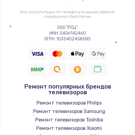
1400 руб.
Заказать
Все консультации по телефону в нашем сервисе
совершенно бесплатны
Восстановление цепи питания, пайка
ООО "РСЦ"
ИНН: 5406142460
880 руб.
ОГРН: 1035402458585
Заказать
Программный ремонт/прошивка
390 руб.
Заказать
Ремонт популярных брендов
телевизоров
Замена Bluetooth/Wi-Fi модуля
Ремонт телевизоров Philips
800 руб.
Ремонт телевизоров Samsung
Заказать
Ремонт телевизоров Toshiba
Ремонт телевизоров Xiaomi
Замена картридера