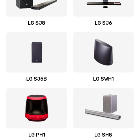
Заказать
Восстановление после заклинивания
LG SJ8
LG SJ6
1400 руб.
Заказать
Восстановление после залития
1500 руб.
Заказать
LG SJ5B
LG SWH1
Замена фильтра
1500 руб.
Заказать
Ремонт корпуса
LG PH1
LG SH8
1400 руб.