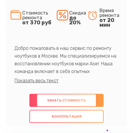
Время
Стоимость
Скидка
ремонта
до
ремонта
от 20
от 370 руб
20%
мин
Добро пожаловать в наш сервис по ремонту
ноутбуков в Москве. Мы специализируемся на
восстановлении ноутбуков марки Aser. Наша
команда включает в себя опытных
профессионалов с обширными знаниями и
многолетним опытом в данной области. Мы
предлагаем быстрый и качественный ремонт с
УЗНАТЬ СТОИМОСТЬ
использованием оригинальных компонентов, а
также гарантируем качество всех
КОНСУЛЬТАЦИЯ
проведенных работ. Наша цель - предоставить
клиентам надежное и профессиональное