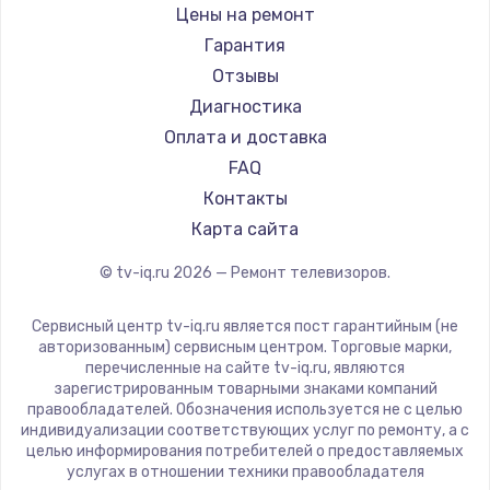
Daewoo
Цены на ремонт
Замена видеокарты
Centek
Гарантия
1600 руб.
Telefunken
Отзывы
Заказать
Hyundai
Диагностика
Doffler
Оплата и доставка
Ремонт разъема питания
Hiper
FAQ
880 руб.
Grundig
Контакты
Заказать
HITACHI
Карта сайта
Konka
© tv-iq.ru
2026
— Ремонт телевизоров.
Замена видеочипа
RED solution
2745 руб.
Thomson
Сервисный центр tv-iq.ru является пост гарантийным (не
Yandex
Заказать
авторизованным) сервисным центром. Торговые марки,
перечисленные на сайте tv-iq.ru, являются
National
зарегистрированным товарными знаками компаний
Замена северного моста
iFFALCON
правообладателей. Обозначения используется не с целью
индивидуализации соответствующих услуг по ремонту, а с
2600 руб.
Tuvio
целью информирования потребителей о предоставляемых
Nord
услугах в отношении техники правообладателя
Заказать