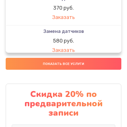
370 руб.
Заказать
Замена датчиков
580 руб.
Заказать
Комплексная чистка
ПОКАЗАТЬ ВСЕ УСЛУГИ
800 руб.
Заказать
Скидка 20% по
Замена дисплея (экрана)
предварительной
2000 руб.
записи
Заказать