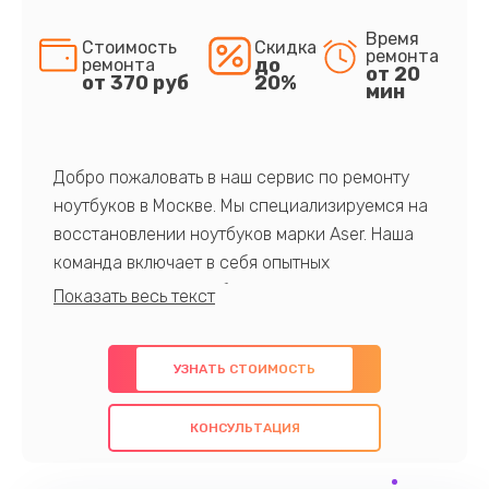
Время
Стоимость
Скидка
ремонта
до
ремонта
от 20
от 370 руб
20%
мин
Добро пожаловать в наш сервис по ремонту
ноутбуков в Москве. Мы специализируемся на
восстановлении ноутбуков марки Aser. Наша
команда включает в себя опытных
профессионалов с обширными знаниями и
многолетним опытом в данной области. Мы
предлагаем быстрый и качественный ремонт с
УЗНАТЬ СТОИМОСТЬ
использованием оригинальных компонентов, а
также гарантируем качество всех
КОНСУЛЬТАЦИЯ
проведенных работ. Наша цель - предоставить
клиентам надежное и профессиональное