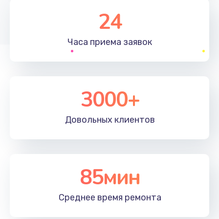
1830 руб.
24
Заказать
Часа приема
заявок
Устранение ошибок
2000 руб.
Заказать
3000+
Ремонт после залития
Довольных
клиентов
2100 руб.
Заказать
Ремонт электроплаты
85мин
1400 руб.
Среднее время
ремонта
Заказать