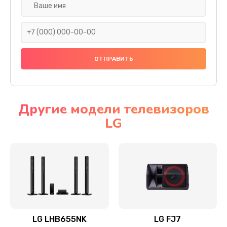
Ремонт платы электроники
1400 руб.
Заказать
Прошивка
1500 руб.
Заказать
Другие модели телевизоров
LG
Ремонт механики привода
1500 руб.
Заказать
Ремонт / замена кнопок, клавиш, индикаторов,
разъемов
1550 руб.
LG LHB655NK
LG FJ7
Заказать