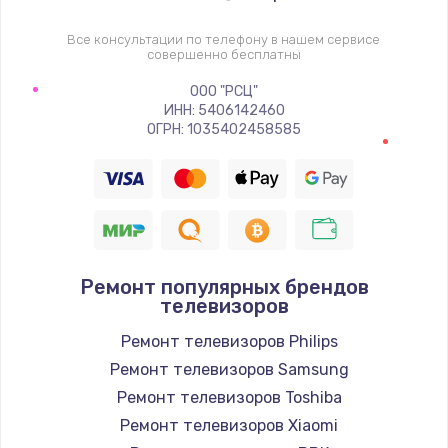
1400 руб.
Заказать
Все консультации по телефону в нашем сервисе
совершенно бесплатны
Восстановление цепи питания, пайка
ООО "РСЦ"
ИНН: 5406142460
880 руб.
ОГРН: 1035402458585
Заказать
Программный ремонт/прошивка
390 руб.
Заказать
Ремонт популярных брендов
телевизоров
Замена Bluetooth/Wi-Fi модуля
Ремонт телевизоров Philips
800 руб.
Ремонт телевизоров Samsung
Заказать
Ремонт телевизоров Toshiba
Ремонт телевизоров Xiaomi
Замена картридера