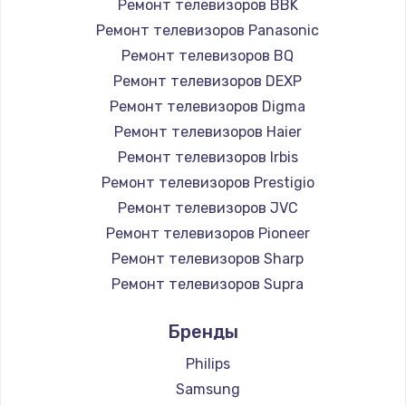
Ремонт телевизоров BBK
890 руб.
Ремонт телевизоров Panasonic
Заказать
Ремонт телевизоров BQ
Ремонт телевизоров DEXP
Замена микросхемы NFC
Ремонт телевизоров Digma
1100 руб.
Ремонт телевизоров Haier
Заказать
Ремонт телевизоров Irbis
Ремонт телевизоров Prestigio
Замена шим-контроллера
Ремонт телевизоров JVC
3900 руб.
Ремонт телевизоров Pioneer
Ремонт телевизоров Sharp
Заказать
Ремонт телевизоров Supra
Настройка Wi-Fi
Ремонт телевизоров Aiwa
Бренды
1030 руб.
Ремонт телевизоров Hisense
Ремонт телевизоров Daewoo
Philips
Заказать
Ремонт телевизоров Centek
Samsung