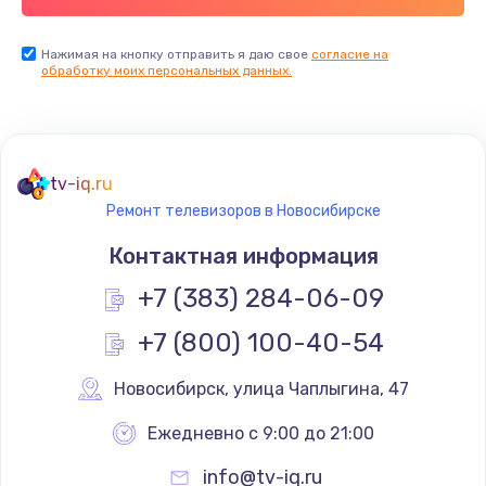
Заказать
Нажимая на кнопку отправить я даю свое
согласие на
обработку моих персональных данных.
Не реагирует на кнопки
700 руб.
Заказать
tv-iq.ru
Не сопряжается с устройством
Ремонт телевизоров в Новосибирске
900 руб.
Контактная информация
Заказать
+7 (383) 284-06-09
Помехи и искажение звука
+7 (800) 100-40-54
900 руб.
Новосибирск
,
 улица Чаплыгина, 47
Заказать
Ежедневно с 9:00 до 21:00
Не работает
info@tv-iq.ru