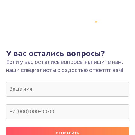
Заказать
Ремонт платы
800 руб.
Заказать
У вас остались вопросы?
Не включается
Если у вас остались вопросы напишите нам,
1400 руб.
наши специалисты с радостью ответят вам!
Заказать
Нет звука
800 руб.
Заказать
Не видит флешку
400 руб.