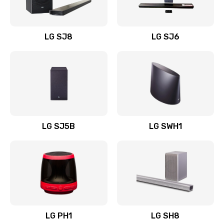
Заказать
Восстановление после заклинивания
LG SJ8
LG SJ6
1400 руб.
Заказать
Восстановление после залития
1500 руб.
Заказать
LG SJ5B
LG SWH1
Замена фильтра
1500 руб.
Заказать
Ремонт корпуса
LG PH1
LG SH8
1400 руб.