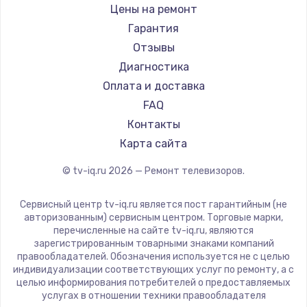
Daewoo
Цены на ремонт
Замена видеокарты
Centek
Гарантия
1600 руб.
Telefunken
Отзывы
Заказать
Hyundai
Диагностика
Doffler
Оплата и доставка
Ремонт разъема питания
Hiper
FAQ
880 руб.
Grundig
Контакты
Заказать
HITACHI
Карта сайта
Konka
© tv-iq.ru
2026
— Ремонт телевизоров.
Замена видеочипа
RED solution
2745 руб.
Thomson
Сервисный центр tv-iq.ru является пост гарантийным (не
Yandex
Заказать
авторизованным) сервисным центром. Торговые марки,
перечисленные на сайте tv-iq.ru, являются
National
зарегистрированным товарными знаками компаний
Замена северного моста
iFFALCON
правообладателей. Обозначения используется не с целью
индивидуализации соответствующих услуг по ремонту, а с
2600 руб.
Tuvio
целью информирования потребителей о предоставляемых
Nord
услугах в отношении техники правообладателя
Заказать