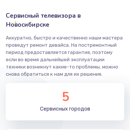
2400 руб.
Заказать
Сервисный телевизора в
Новосибирске
Ремонт системной платы
1600 руб.
Аккуратно, быстро и качественно наши мастера
проведут ремонт девайса. На постремонтный
Заказать
период предоставляется гарантия, поэтому
если во время дальнейшей эксплуатации
Снятие системных ошибок/программный ремонт
техники возникнут какие-то проблемы, можно
1400 руб.
снова обратиться к нам для их решения.
Заказать
5
Ремонт разъема SIM-карты
880 руб.
Сервисных
городов
Заказать
Модернизация