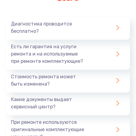
Очень тихо играет
700 руб.
Диагностика проводится
Заказать
бесплатно?
Не заряжается
Есть ли гарантия на услуги
800 руб.
ремонта и на используемые
при ремонте комплектующие?
Заказать
Стоимость ремонта может
Замена кнопок
быть изменена?
490 руб.
Заказать
Какие документы выдает
сервисный центр?
Восстановление после попадания влаги
При ремонте используются
790 руб.
оригинальные комплектующие
Заказать