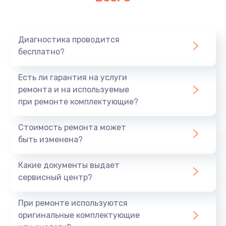
Очень тихо играет
700 руб.
Диагностика проводится
Заказать
бесплатно?
Не заряжается
Есть ли гарантия на услуги
800 руб.
ремонта и на используемые
при ремонте комплектующие?
Заказать
Стоимость ремонта может
Замена кнопок
быть изменена?
490 руб.
Заказать
Какие документы выдает
сервисный центр?
Восстановление после попадания влаги
При ремонте используются
790 руб.
оригинальные комплектующие
Заказать