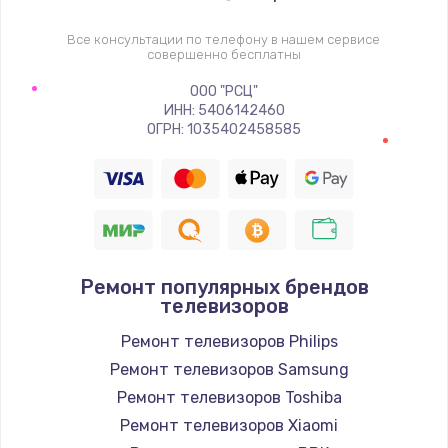
1400 руб.
Заказать
Все консультации по телефону в нашем сервисе
совершенно бесплатны
Восстановление цепи питания, пайка
ООО "РСЦ"
ИНН: 5406142460
880 руб.
ОГРН: 1035402458585
Заказать
Программный ремонт/прошивка
390 руб.
Заказать
Ремонт популярных брендов
телевизоров
Замена Bluetooth/Wi-Fi модуля
Ремонт телевизоров Philips
800 руб.
Ремонт телевизоров Samsung
Заказать
Ремонт телевизоров Toshiba
Ремонт телевизоров Xiaomi
Замена картридера