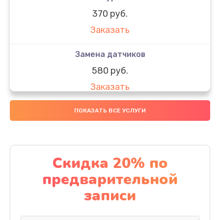
370 руб.
Заказать
Замена датчиков
580 руб.
Заказать
Комплексная чистка
ПОКАЗАТЬ ВСЕ УСЛУГИ
800 руб.
Заказать
Скидка 20% по
Замена дисплея (экрана)
предварительной
2000 руб.
записи
Заказать