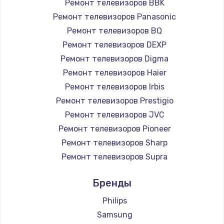
Ремонт телевизоров BBK
890 руб.
Ремонт телевизоров Panasonic
Заказать
Ремонт телевизоров BQ
Ремонт телевизоров DEXP
Замена микросхемы NFC
Ремонт телевизоров Digma
1100 руб.
Ремонт телевизоров Haier
Заказать
Ремонт телевизоров Irbis
Ремонт телевизоров Prestigio
Замена шим-контроллера
Ремонт телевизоров JVC
3900 руб.
Ремонт телевизоров Pioneer
Ремонт телевизоров Sharp
Заказать
Ремонт телевизоров Supra
Настройка Wi-Fi
Ремонт телевизоров Aiwa
Бренды
1030 руб.
Ремонт телевизоров Hisense
Ремонт телевизоров Daewoo
Philips
Заказать
Ремонт телевизоров Centek
Samsung