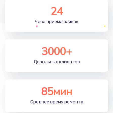
1830 руб.
24
Заказать
Часа приема
заявок
Устранение ошибок
2000 руб.
Заказать
3000+
Ремонт после залития
Довольных
клиентов
2100 руб.
Заказать
Ремонт электроплаты
85мин
1400 руб.
Среднее время
ремонта
Заказать