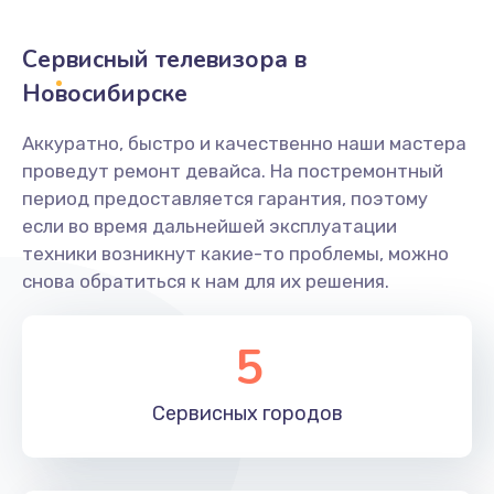
2400 руб.
Заказать
Сервисный телевизора в
Новосибирске
Ремонт системной платы
1600 руб.
Аккуратно, быстро и качественно наши мастера
проведут ремонт девайса. На постремонтный
Заказать
период предоставляется гарантия, поэтому
если во время дальнейшей эксплуатации
Снятие системных ошибок/программный ремонт
техники возникнут какие-то проблемы, можно
1400 руб.
снова обратиться к нам для их решения.
Заказать
5
Ремонт разъема SIM-карты
880 руб.
Сервисных
городов
Заказать
Модернизация