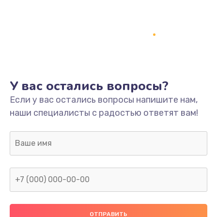
Заказать
Ремонт платы
800 руб.
Заказать
У вас остались вопросы?
Не включается
Если у вас остались вопросы напишите нам,
1400 руб.
наши специалисты с радостью ответят вам!
Заказать
Нет звука
800 руб.
Заказать
Не видит флешку
400 руб.