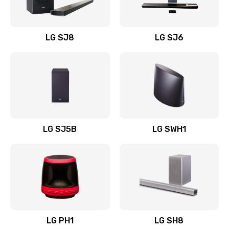
Заказать
Восстановление после заклинивания
LG SJ8
LG SJ6
1400 руб.
Заказать
Восстановление после залития
1500 руб.
Заказать
LG SJ5B
LG SWH1
Замена фильтра
1500 руб.
Заказать
Ремонт корпуса
LG PH1
LG SH8
1400 руб.