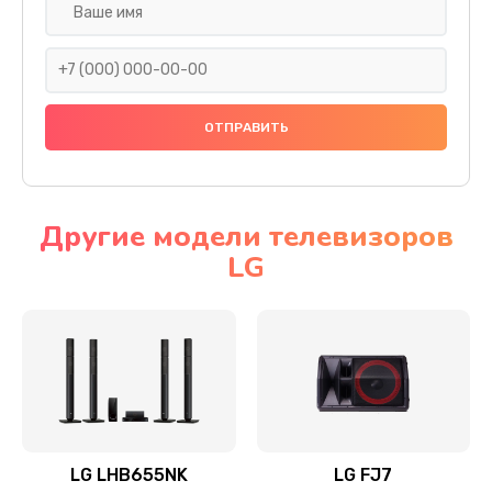
Ремонт платы электроники
1400 руб.
Заказать
Прошивка
1500 руб.
Заказать
Другие модели телевизоров
LG
Ремонт механики привода
1500 руб.
Заказать
Ремонт / замена кнопок, клавиш, индикаторов,
разъемов
1550 руб.
LG LHB655NK
LG FJ7
Заказать