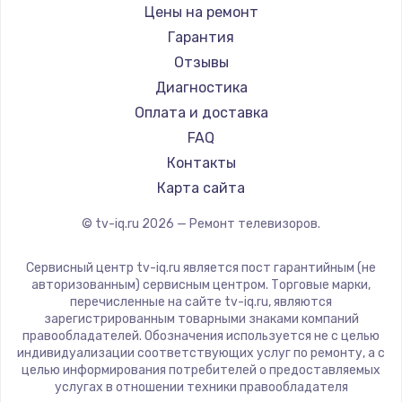
Daewoo
Цены на ремонт
Замена видеокарты
Centek
Гарантия
1600 руб.
Telefunken
Отзывы
Заказать
Hyundai
Диагностика
Doffler
Оплата и доставка
Ремонт разъема питания
Hiper
FAQ
880 руб.
Grundig
Контакты
Заказать
HITACHI
Карта сайта
Konka
© tv-iq.ru
2026
— Ремонт телевизоров.
Замена видеочипа
RED solution
2745 руб.
Thomson
Сервисный центр tv-iq.ru является пост гарантийным (не
Yandex
Заказать
авторизованным) сервисным центром. Торговые марки,
перечисленные на сайте tv-iq.ru, являются
National
зарегистрированным товарными знаками компаний
Замена северного моста
iFFALCON
правообладателей. Обозначения используется не с целью
индивидуализации соответствующих услуг по ремонту, а с
2600 руб.
Tuvio
целью информирования потребителей о предоставляемых
Nord
услугах в отношении техники правообладателя
Заказать