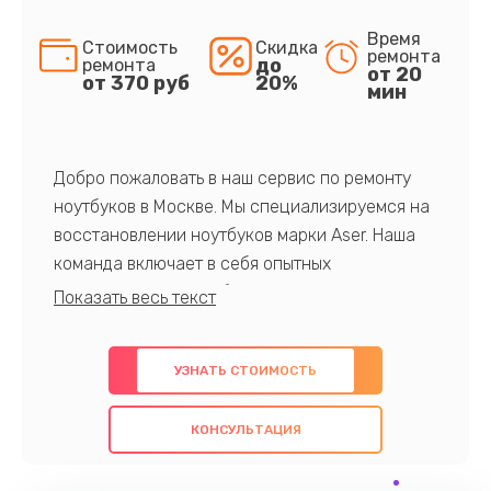
Время
Стоимость
Скидка
ремонта
до
ремонта
от 20
от 370 руб
20%
мин
Добро пожаловать в наш сервис по ремонту
ноутбуков в Москве. Мы специализируемся на
восстановлении ноутбуков марки Aser. Наша
команда включает в себя опытных
профессионалов с обширными знаниями и
многолетним опытом в данной области. Мы
предлагаем быстрый и качественный ремонт с
УЗНАТЬ СТОИМОСТЬ
использованием оригинальных компонентов, а
также гарантируем качество всех
КОНСУЛЬТАЦИЯ
проведенных работ. Наша цель - предоставить
клиентам надежное и профессиональное