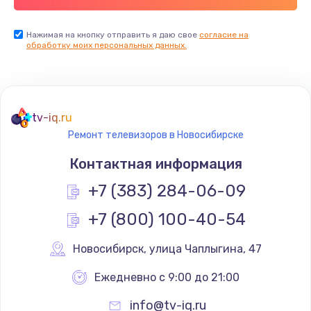
Заказать
Нажимая на кнопку отправить я даю свое
согласие на
обработку моих персональных данных.
Не реагирует на кнопки
700 руб.
Заказать
tv-iq.ru
Не сопряжается с устройством
Ремонт телевизоров в Новосибирске
900 руб.
Контактная информация
Заказать
+7 (383) 284-06-09
Помехи и искажение звука
+7 (800) 100-40-54
900 руб.
Новосибирск
,
 улица Чаплыгина, 47
Заказать
Ежедневно с 9:00 до 21:00
Не работает
info@tv-iq.ru