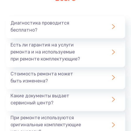
Очень тихо играет
700 руб.
Диагностика проводится
Заказать
бесплатно?
Не заряжается
Есть ли гарантия на услуги
800 руб.
ремонта и на используемые
при ремонте комплектующие?
Заказать
Стоимость ремонта может
Замена кнопок
быть изменена?
490 руб.
Заказать
Какие документы выдает
сервисный центр?
Восстановление после попадания влаги
При ремонте используются
790 руб.
оригинальные комплектующие
Заказать