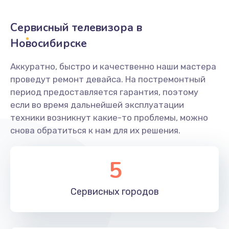
2400 руб.
Заказать
Сервисный телевизора в
Новосибирске
Ремонт системной платы
1600 руб.
Аккуратно, быстро и качественно наши мастера
проведут ремонт девайса. На постремонтный
Заказать
период предоставляется гарантия, поэтому
если во время дальнейшей эксплуатации
Снятие системных ошибок/программный ремонт
техники возникнут какие-то проблемы, можно
1400 руб.
снова обратиться к нам для их решения.
Заказать
5
Ремонт разъема SIM-карты
880 руб.
Сервисных
городов
Заказать
Модернизация