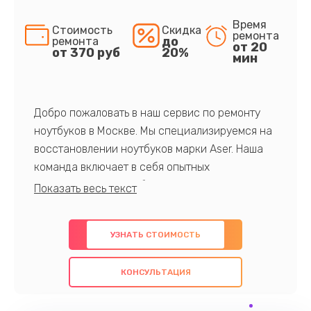
Время
Стоимость
Скидка
ремонта
до
ремонта
от 20
от 370 руб
20%
мин
Добро пожаловать в наш сервис по ремонту
ноутбуков в Москве. Мы специализируемся на
восстановлении ноутбуков марки Aser. Наша
команда включает в себя опытных
профессионалов с обширными знаниями и
многолетним опытом в данной области. Мы
предлагаем быстрый и качественный ремонт с
УЗНАТЬ СТОИМОСТЬ
использованием оригинальных компонентов, а
также гарантируем качество всех
КОНСУЛЬТАЦИЯ
проведенных работ. Наша цель - предоставить
клиентам надежное и профессиональное