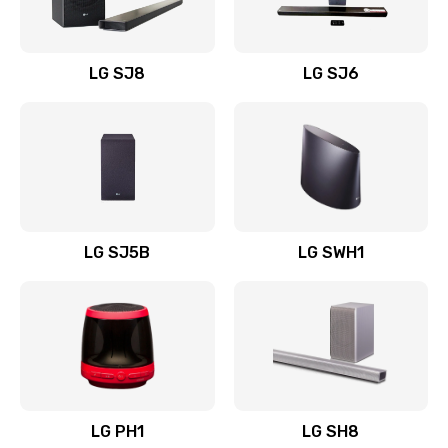
Заказать
Восстановление после заклинивания
LG SJ8
LG SJ6
1400 руб.
Заказать
Восстановление после залития
1500 руб.
Заказать
LG SJ5B
LG SWH1
Замена фильтра
1500 руб.
Заказать
Ремонт корпуса
LG PH1
LG SH8
1400 руб.