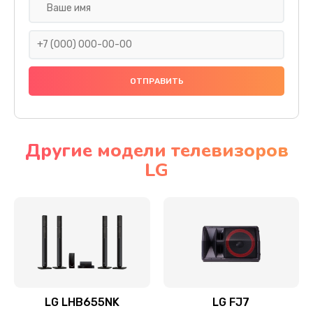
Ремонт платы электроники
1400 руб.
Заказать
Прошивка
1500 руб.
Заказать
Другие модели телевизоров
LG
Ремонт механики привода
1500 руб.
Заказать
Ремонт / замена кнопок, клавиш, индикаторов,
разъемов
1550 руб.
LG LHB655NK
LG FJ7
Заказать