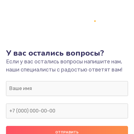
Заказать
Ремонт платы
800 руб.
Заказать
У вас остались вопросы?
Не включается
Если у вас остались вопросы напишите нам,
1400 руб.
наши специалисты с радостью ответят вам!
Заказать
Нет звука
800 руб.
Заказать
Не видит флешку
400 руб.