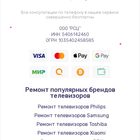
1400 руб.
Заказать
Все консультации по телефону в нашем сервисе
совершенно бесплатны
Восстановление цепи питания, пайка
ООО "РСЦ"
ИНН: 5406142460
880 руб.
ОГРН: 1035402458585
Заказать
Программный ремонт/прошивка
390 руб.
Заказать
Ремонт популярных брендов
телевизоров
Замена Bluetooth/Wi-Fi модуля
Ремонт телевизоров Philips
800 руб.
Ремонт телевизоров Samsung
Заказать
Ремонт телевизоров Toshiba
Ремонт телевизоров Xiaomi
Замена картридера