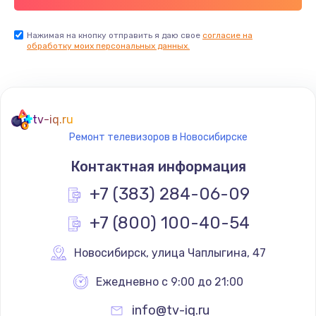
Заказать
Нажимая на кнопку отправить я даю свое
согласие на
обработку моих персональных данных.
Не реагирует на кнопки
700 руб.
Заказать
tv-iq.ru
Не сопряжается с устройством
Ремонт телевизоров в Новосибирске
900 руб.
Контактная информация
Заказать
+7 (383) 284-06-09
Помехи и искажение звука
+7 (800) 100-40-54
900 руб.
Новосибирск
,
 улица Чаплыгина, 47
Заказать
Ежедневно с 9:00 до 21:00
Не работает
info@tv-iq.ru