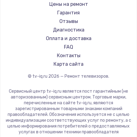
Daewoo
Цены на ремонт
Замена видеокарты
Centek
Гарантия
1600 руб.
Telefunken
Отзывы
Заказать
Hyundai
Диагностика
Doffler
Оплата и доставка
Ремонт разъема питания
Hiper
FAQ
880 руб.
Grundig
Контакты
Заказать
HITACHI
Карта сайта
Konka
© tv-iq.ru
2026
— Ремонт телевизоров.
Замена видеочипа
RED solution
2745 руб.
Thomson
Сервисный центр tv-iq.ru является пост гарантийным (не
Yandex
Заказать
авторизованным) сервисным центром. Торговые марки,
перечисленные на сайте tv-iq.ru, являются
National
зарегистрированным товарными знаками компаний
Замена северного моста
iFFALCON
правообладателей. Обозначения используется не с целью
индивидуализации соответствующих услуг по ремонту, а с
2600 руб.
Tuvio
целью информирования потребителей о предоставляемых
Nord
услугах в отношении техники правообладателя
Заказать