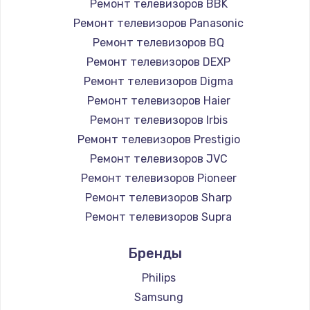
Ремонт телевизоров BBK
890 руб.
Ремонт телевизоров Panasonic
Заказать
Ремонт телевизоров BQ
Ремонт телевизоров DEXP
Замена микросхемы NFC
Ремонт телевизоров Digma
1100 руб.
Ремонт телевизоров Haier
Заказать
Ремонт телевизоров Irbis
Ремонт телевизоров Prestigio
Замена шим-контроллера
Ремонт телевизоров JVC
3900 руб.
Ремонт телевизоров Pioneer
Ремонт телевизоров Sharp
Заказать
Ремонт телевизоров Supra
Настройка Wi-Fi
Ремонт телевизоров Aiwa
Бренды
1030 руб.
Ремонт телевизоров Hisense
Ремонт телевизоров Daewoo
Philips
Заказать
Ремонт телевизоров Centek
Samsung