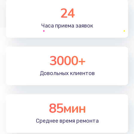
1830 руб.
24
Заказать
Часа приема
заявок
Устранение ошибок
2000 руб.
Заказать
3000+
Ремонт после залития
Довольных
клиентов
2100 руб.
Заказать
Ремонт электроплаты
85мин
1400 руб.
Среднее время
ремонта
Заказать