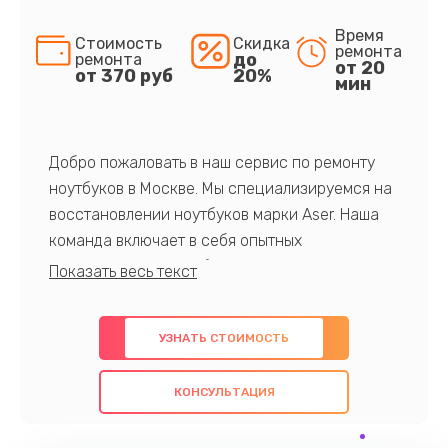
Время
Стоимость
Скидка
ремонта
до
ремонта
от 20
от 370 руб
20%
мин
Добро пожаловать в наш сервис по ремонту
ноутбуков в Москве. Мы специализируемся на
восстановлении ноутбуков марки Aser. Наша
команда включает в себя опытных
профессионалов с обширными знаниями и
многолетним опытом в данной области. Мы
предлагаем быстрый и качественный ремонт с
УЗНАТЬ СТОИМОСТЬ
использованием оригинальных компонентов, а
также гарантируем качество всех
КОНСУЛЬТАЦИЯ
проведенных работ. Наша цель - предоставить
клиентам надежное и профессиональное