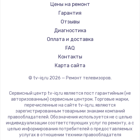
Daewoo
Цены на ремонт
Замена видеокарты
Centek
Гарантия
1600 руб.
Telefunken
Отзывы
Заказать
Hyundai
Диагностика
Doffler
Оплата и доставка
Ремонт разъема питания
Hiper
FAQ
880 руб.
Grundig
Контакты
Заказать
HITACHI
Карта сайта
Konka
© tv-iq.ru
2026
— Ремонт телевизоров.
Замена видеочипа
RED solution
2745 руб.
Thomson
Сервисный центр tv-iq.ru является пост гарантийным (не
Yandex
Заказать
авторизованным) сервисным центром. Торговые марки,
перечисленные на сайте tv-iq.ru, являются
National
зарегистрированным товарными знаками компаний
Замена северного моста
iFFALCON
правообладателей. Обозначения используется не с целью
индивидуализации соответствующих услуг по ремонту, а с
2600 руб.
Tuvio
целью информирования потребителей о предоставляемых
Nord
услугах в отношении техники правообладателя
Заказать