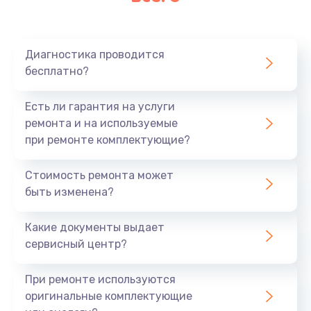
Очень тихо играет
700 руб.
Диагностика проводится
Заказать
бесплатно?
Не заряжается
Есть ли гарантия на услуги
800 руб.
ремонта и на используемые
при ремонте комплектующие?
Заказать
Стоимость ремонта может
Замена кнопок
быть изменена?
490 руб.
Заказать
Какие документы выдает
сервисный центр?
Восстановление после попадания влаги
При ремонте используются
790 руб.
оригинальные комплектующие
Заказать