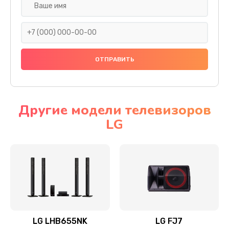
Ремонт платы электроники
1400 руб.
Заказать
Прошивка
1500 руб.
Заказать
Другие модели телевизоров
LG
Ремонт механики привода
1500 руб.
Заказать
Ремонт / замена кнопок, клавиш, индикаторов,
разъемов
1550 руб.
LG LHB655NK
LG FJ7
Заказать