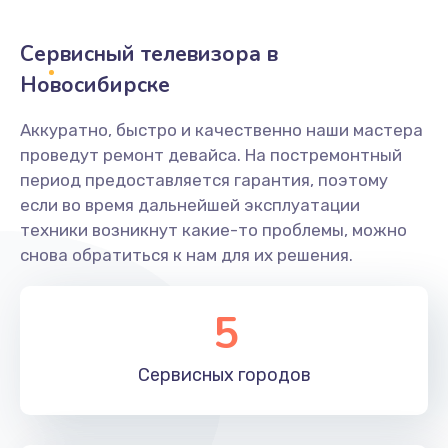
2400 руб.
Заказать
Сервисный телевизора в
Новосибирске
Ремонт системной платы
1600 руб.
Аккуратно, быстро и качественно наши мастера
проведут ремонт девайса. На постремонтный
Заказать
период предоставляется гарантия, поэтому
если во время дальнейшей эксплуатации
Снятие системных ошибок/программный ремонт
техники возникнут какие-то проблемы, можно
1400 руб.
снова обратиться к нам для их решения.
Заказать
5
Ремонт разъема SIM-карты
880 руб.
Сервисных
городов
Заказать
Модернизация