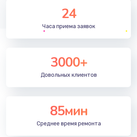
1830 руб.
24
Заказать
Часа приема
заявок
Устранение ошибок
2000 руб.
Заказать
3000+
Ремонт после залития
Довольных
клиентов
2100 руб.
Заказать
Ремонт электроплаты
85мин
1400 руб.
Среднее время
ремонта
Заказать