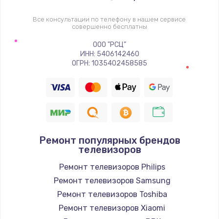
1400 руб.
Заказать
Все консультации по телефону в нашем сервисе
совершенно бесплатны
Восстановление цепи питания, пайка
ООО "РСЦ"
ИНН: 5406142460
880 руб.
ОГРН: 1035402458585
Заказать
Программный ремонт/прошивка
390 руб.
Заказать
Ремонт популярных брендов
телевизоров
Замена Bluetooth/Wi-Fi модуля
Ремонт телевизоров Philips
800 руб.
Ремонт телевизоров Samsung
Заказать
Ремонт телевизоров Toshiba
Ремонт телевизоров Xiaomi
Замена картридера