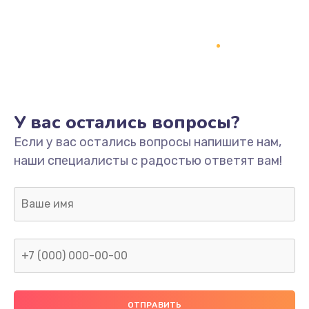
Заказать
Ремонт платы
800 руб.
Заказать
У вас остались вопросы?
Не включается
Если у вас остались вопросы напишите нам,
1400 руб.
наши специалисты с радостью ответят вам!
Заказать
Нет звука
800 руб.
Заказать
Не видит флешку
400 руб.