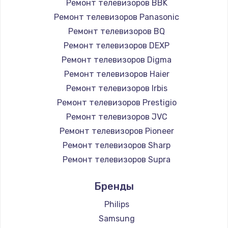
Ремонт телевизоров BBK
890 руб.
Ремонт телевизоров Panasonic
Заказать
Ремонт телевизоров BQ
Ремонт телевизоров DEXP
Замена микросхемы NFC
Ремонт телевизоров Digma
1100 руб.
Ремонт телевизоров Haier
Заказать
Ремонт телевизоров Irbis
Ремонт телевизоров Prestigio
Замена шим-контроллера
Ремонт телевизоров JVC
3900 руб.
Ремонт телевизоров Pioneer
Ремонт телевизоров Sharp
Заказать
Ремонт телевизоров Supra
Настройка Wi-Fi
Ремонт телевизоров Aiwa
Бренды
1030 руб.
Ремонт телевизоров Hisense
Ремонт телевизоров Daewoo
Philips
Заказать
Ремонт телевизоров Centek
Samsung