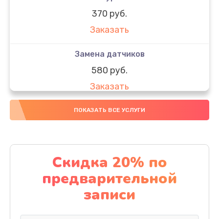
370 руб.
Заказать
Замена датчиков
580 руб.
Заказать
Комплексная чистка
ПОКАЗАТЬ ВСЕ УСЛУГИ
800 руб.
Заказать
Скидка 20% по
Замена дисплея (экрана)
предварительной
2000 руб.
записи
Заказать