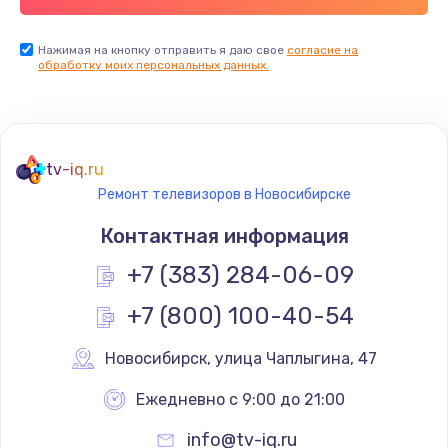
Заказать
Нажимая на кнопку отправить я даю свое
согласие на
обработку моих персональных данных.
Не реагирует на кнопки
700 руб.
Заказать
tv-iq.ru
Не сопряжается с устройством
Ремонт телевизоров в Новосибирске
900 руб.
Контактная информация
Заказать
+7 (383) 284-06-09
Помехи и искажение звука
+7 (800) 100-40-54
900 руб.
Новосибирск
,
 улица Чаплыгина, 47
Заказать
Ежедневно с 9:00 до 21:00
Не работает
info@tv-iq.ru