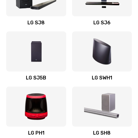
Заказать
Восстановление после заклинивания
LG SJ8
LG SJ6
1400 руб.
Заказать
Восстановление после залития
1500 руб.
Заказать
LG SJ5B
LG SWH1
Замена фильтра
1500 руб.
Заказать
Ремонт корпуса
LG PH1
LG SH8
1400 руб.