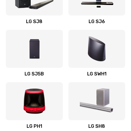
Заказать
Восстановление после заклинивания
LG SJ8
LG SJ6
1400 руб.
Заказать
Восстановление после залития
1500 руб.
Заказать
LG SJ5B
LG SWH1
Замена фильтра
1500 руб.
Заказать
Ремонт корпуса
LG PH1
LG SH8
1400 руб.