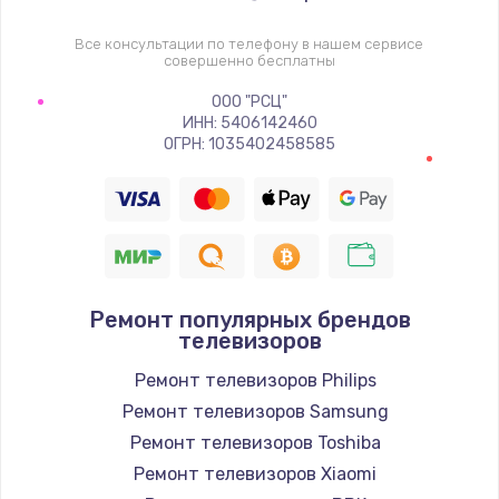
1400 руб.
Заказать
Все консультации по телефону в нашем сервисе
совершенно бесплатны
Восстановление цепи питания, пайка
ООО "РСЦ"
ИНН: 5406142460
880 руб.
ОГРН: 1035402458585
Заказать
Программный ремонт/прошивка
390 руб.
Заказать
Ремонт популярных брендов
телевизоров
Замена Bluetooth/Wi-Fi модуля
Ремонт телевизоров Philips
800 руб.
Ремонт телевизоров Samsung
Заказать
Ремонт телевизоров Toshiba
Ремонт телевизоров Xiaomi
Замена картридера