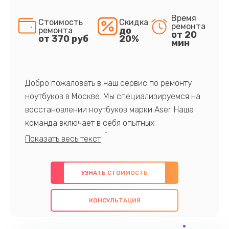
Время
Стоимость
Скидка
ремонта
до
ремонта
от 20
от 370 руб
20%
мин
Добро пожаловать в наш сервис по ремонту
ноутбуков в Москве. Мы специализируемся на
восстановлении ноутбуков марки Aser. Наша
команда включает в себя опытных
профессионалов с обширными знаниями и
многолетним опытом в данной области. Мы
предлагаем быстрый и качественный ремонт с
УЗНАТЬ СТОИМОСТЬ
использованием оригинальных компонентов, а
также гарантируем качество всех
КОНСУЛЬТАЦИЯ
проведенных работ. Наша цель - предоставить
клиентам надежное и профессиональное