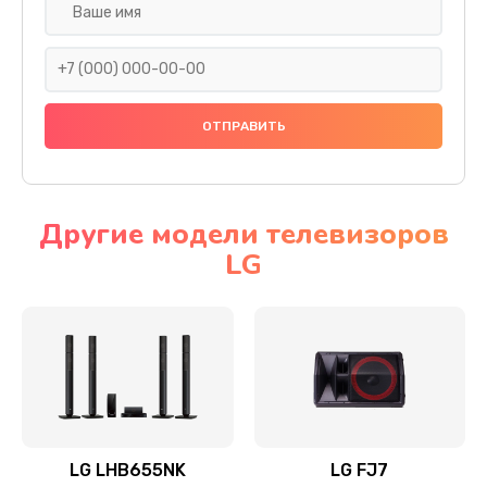
Ремонт платы электроники
1400 руб.
Заказать
Прошивка
1500 руб.
Заказать
Другие модели телевизоров
LG
Ремонт механики привода
1500 руб.
Заказать
Ремонт / замена кнопок, клавиш, индикаторов,
разъемов
1550 руб.
LG LHB655NK
LG FJ7
Заказать