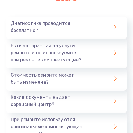
Очень тихо играет
700 руб.
Диагностика проводится
Заказать
бесплатно?
Не заряжается
Есть ли гарантия на услуги
800 руб.
ремонта и на используемые
при ремонте комплектующие?
Заказать
Стоимость ремонта может
Замена кнопок
быть изменена?
490 руб.
Заказать
Какие документы выдает
сервисный центр?
Восстановление после попадания влаги
При ремонте используются
790 руб.
оригинальные комплектующие
Заказать