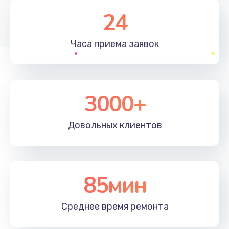
1830 руб.
24
Заказать
Часа приема
заявок
Устранение ошибок
2000 руб.
Заказать
3000+
Ремонт после залития
Довольных
клиентов
2100 руб.
Заказать
Ремонт электроплаты
85мин
1400 руб.
Среднее время
ремонта
Заказать