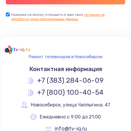
Заказать
Нажимая на кнопку отправить я даю свое
согласие на
обработку моих персональных данных.
Не реагирует на кнопки
700 руб.
Заказать
tv-iq.ru
Не сопряжается с устройством
Ремонт телевизоров в Новосибирске
900 руб.
Контактная информация
Заказать
+7 (383) 284-06-09
Помехи и искажение звука
+7 (800) 100-40-54
900 руб.
Новосибирск
,
 улица Чаплыгина, 47
Заказать
Ежедневно с 9:00 до 21:00
Не работает
info@tv-iq.ru