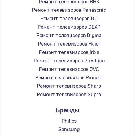
Ремонт телевизоров BBK
890 руб.
Ремонт телевизоров Panasonic
Заказать
Ремонт телевизоров BQ
Ремонт телевизоров DEXP
Замена микросхемы NFC
Ремонт телевизоров Digma
1100 руб.
Ремонт телевизоров Haier
Заказать
Ремонт телевизоров Irbis
Ремонт телевизоров Prestigio
Замена шим-контроллера
Ремонт телевизоров JVC
3900 руб.
Ремонт телевизоров Pioneer
Ремонт телевизоров Sharp
Заказать
Ремонт телевизоров Supra
Настройка Wi-Fi
Ремонт телевизоров Aiwa
Бренды
1030 руб.
Ремонт телевизоров Hisense
Ремонт телевизоров Daewoo
Philips
Заказать
Ремонт телевизоров Centek
Samsung