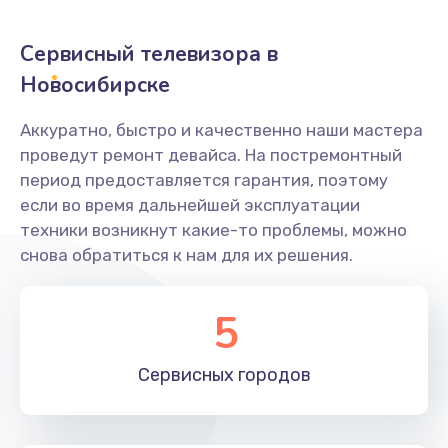
2400 руб.
Заказать
Сервисный телевизора в
Новосибирске
Ремонт системной платы
1600 руб.
Аккуратно, быстро и качественно наши мастера
проведут ремонт девайса. На постремонтный
Заказать
период предоставляется гарантия, поэтому
если во время дальнейшей эксплуатации
Снятие системных ошибок/программный ремонт
техники возникнут какие-то проблемы, можно
1400 руб.
снова обратиться к нам для их решения.
Заказать
5
Ремонт разъема SIM-карты
880 руб.
Сервисных
городов
Заказать
Модернизация