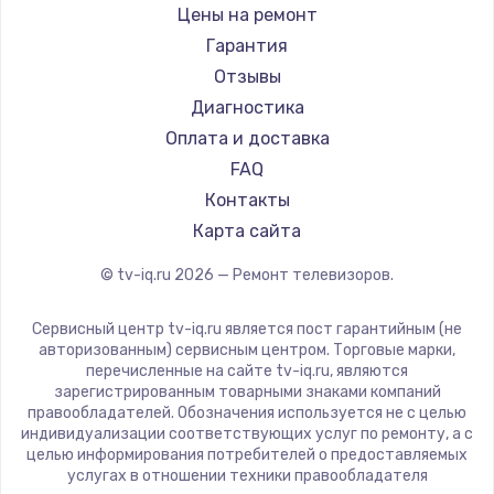
Daewoo
Цены на ремонт
Замена видеокарты
Centek
Гарантия
1600 руб.
Telefunken
Отзывы
Заказать
Hyundai
Диагностика
Doffler
Оплата и доставка
Ремонт разъема питания
Hiper
FAQ
880 руб.
Grundig
Контакты
Заказать
HITACHI
Карта сайта
Konka
© tv-iq.ru
2026
— Ремонт телевизоров.
Замена видеочипа
RED solution
2745 руб.
Thomson
Сервисный центр tv-iq.ru является пост гарантийным (не
Yandex
Заказать
авторизованным) сервисным центром. Торговые марки,
перечисленные на сайте tv-iq.ru, являются
National
зарегистрированным товарными знаками компаний
Замена северного моста
iFFALCON
правообладателей. Обозначения используется не с целью
индивидуализации соответствующих услуг по ремонту, а с
2600 руб.
Tuvio
целью информирования потребителей о предоставляемых
Nord
услугах в отношении техники правообладателя
Заказать