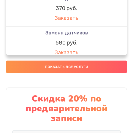
370 руб.
Заказать
Замена датчиков
580 руб.
Заказать
Комплексная чистка
ПОКАЗАТЬ ВСЕ УСЛУГИ
800 руб.
Заказать
Скидка 20% по
Замена дисплея (экрана)
предварительной
2000 руб.
записи
Заказать