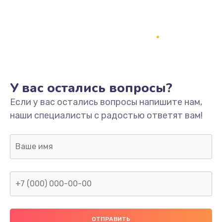
Заказать
Ремонт платы
800 руб.
Заказать
У вас остались вопросы?
Не включается
Если у вас остались вопросы напишите нам,
1400 руб.
наши специалисты с радостью ответят вам!
Заказать
Нет звука
800 руб.
Заказать
Не видит флешку
400 руб.