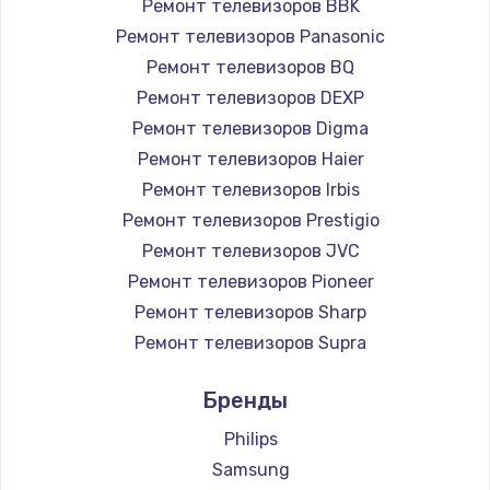
Ремонт телевизоров BBK
890 руб.
Ремонт телевизоров Panasonic
Заказать
Ремонт телевизоров BQ
Ремонт телевизоров DEXP
Замена микросхемы NFC
Ремонт телевизоров Digma
1100 руб.
Ремонт телевизоров Haier
Заказать
Ремонт телевизоров Irbis
Ремонт телевизоров Prestigio
Замена шим-контроллера
Ремонт телевизоров JVC
3900 руб.
Ремонт телевизоров Pioneer
Ремонт телевизоров Sharp
Заказать
Ремонт телевизоров Supra
Настройка Wi-Fi
Ремонт телевизоров Aiwa
Бренды
1030 руб.
Ремонт телевизоров Hisense
Ремонт телевизоров Daewoo
Philips
Заказать
Ремонт телевизоров Centek
Samsung