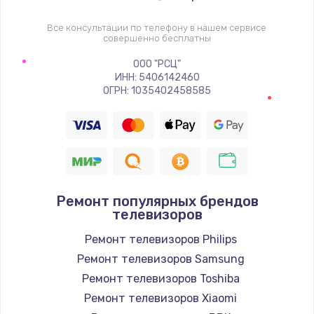
1400 руб.
Заказать
Все консультации по телефону в нашем сервисе
совершенно бесплатны
Восстановление цепи питания, пайка
ООО "РСЦ"
ИНН: 5406142460
880 руб.
ОГРН: 1035402458585
Заказать
Программный ремонт/прошивка
390 руб.
Заказать
Ремонт популярных брендов
телевизоров
Замена Bluetooth/Wi-Fi модуля
Ремонт телевизоров Philips
800 руб.
Ремонт телевизоров Samsung
Заказать
Ремонт телевизоров Toshiba
Ремонт телевизоров Xiaomi
Замена картридера