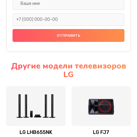
Ремонт платы электроники
1400 руб.
Заказать
Прошивка
1500 руб.
Заказать
Другие модели телевизоров
LG
Ремонт механики привода
1500 руб.
Заказать
Ремонт / замена кнопок, клавиш, индикаторов,
разъемов
1550 руб.
LG LHB655NK
LG FJ7
Заказать