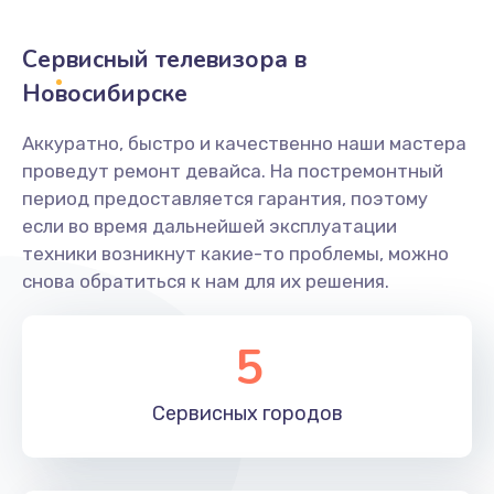
2400 руб.
Заказать
Сервисный телевизора в
Новосибирске
Ремонт системной платы
1600 руб.
Аккуратно, быстро и качественно наши мастера
проведут ремонт девайса. На постремонтный
Заказать
период предоставляется гарантия, поэтому
если во время дальнейшей эксплуатации
Снятие системных ошибок/программный ремонт
техники возникнут какие-то проблемы, можно
1400 руб.
снова обратиться к нам для их решения.
Заказать
5
Ремонт разъема SIM-карты
880 руб.
Сервисных
городов
Заказать
Модернизация