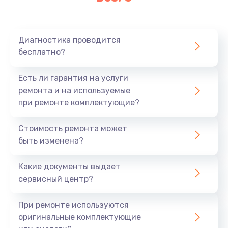
Очень тихо играет
700 руб.
Диагностика проводится
Заказать
бесплатно?
Не заряжается
Есть ли гарантия на услуги
800 руб.
ремонта и на используемые
при ремонте комплектующие?
Заказать
Стоимость ремонта может
Замена кнопок
быть изменена?
490 руб.
Заказать
Какие документы выдает
сервисный центр?
Восстановление после попадания влаги
При ремонте используются
790 руб.
оригинальные комплектующие
Заказать