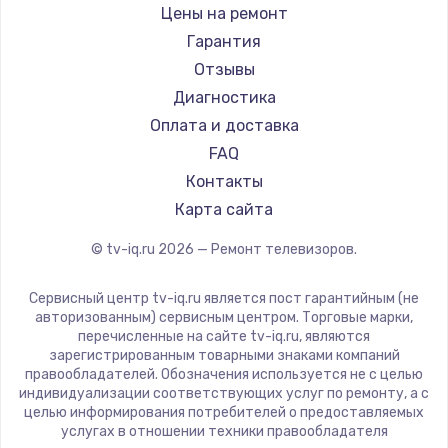
Daewoo
Цены на ремонт
Замена видеокарты
Centek
Гарантия
1600 руб.
Telefunken
Отзывы
Заказать
Hyundai
Диагностика
Doffler
Оплата и доставка
Ремонт разъема питания
Hiper
FAQ
880 руб.
Grundig
Контакты
Заказать
HITACHI
Карта сайта
Konka
© tv-iq.ru
2026
— Ремонт телевизоров.
Замена видеочипа
RED solution
2745 руб.
Thomson
Сервисный центр tv-iq.ru является пост гарантийным (не
Yandex
Заказать
авторизованным) сервисным центром. Торговые марки,
перечисленные на сайте tv-iq.ru, являются
National
зарегистрированным товарными знаками компаний
Замена северного моста
iFFALCON
правообладателей. Обозначения используется не с целью
индивидуализации соответствующих услуг по ремонту, а с
2600 руб.
Tuvio
целью информирования потребителей о предоставляемых
Nord
услугах в отношении техники правообладателя
Заказать