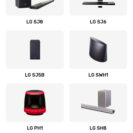
Заказать
Восстановление после заклинивания
LG SJ8
LG SJ6
1400 руб.
Заказать
Восстановление после залития
1500 руб.
Заказать
LG SJ5B
LG SWH1
Замена фильтра
1500 руб.
Заказать
Ремонт корпуса
LG PH1
LG SH8
1400 руб.