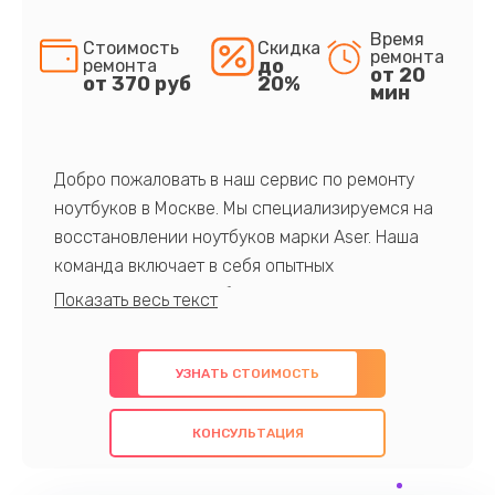
Время
Стоимость
Скидка
ремонта
до
ремонта
от 20
от 370 руб
20%
мин
Добро пожаловать в наш сервис по ремонту
ноутбуков в Москве. Мы специализируемся на
восстановлении ноутбуков марки Aser. Наша
команда включает в себя опытных
профессионалов с обширными знаниями и
многолетним опытом в данной области. Мы
предлагаем быстрый и качественный ремонт с
УЗНАТЬ СТОИМОСТЬ
использованием оригинальных компонентов, а
также гарантируем качество всех
КОНСУЛЬТАЦИЯ
проведенных работ. Наша цель - предоставить
клиентам надежное и профессиональное