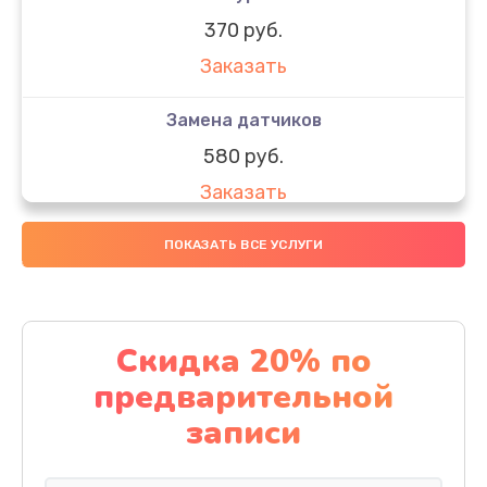
370 руб.
Заказать
Замена датчиков
580 руб.
Заказать
Комплексная чистка
ПОКАЗАТЬ ВСЕ УСЛУГИ
800 руб.
Заказать
Скидка 20% по
Замена дисплея (экрана)
предварительной
2000 руб.
записи
Заказать