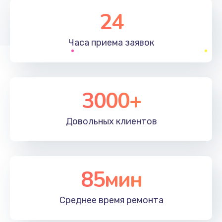
1830 руб.
24
Заказать
Часа приема
заявок
Устранение ошибок
2000 руб.
Заказать
3000+
Ремонт после залития
Довольных
клиентов
2100 руб.
Заказать
Ремонт электроплаты
85мин
1400 руб.
Среднее время
ремонта
Заказать