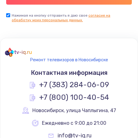
Заказать
Нажимая на кнопку отправить я даю свое
согласие на
обработку моих персональных данных.
Не реагирует на кнопки
700 руб.
Заказать
tv-iq.ru
Не сопряжается с устройством
Ремонт телевизоров в Новосибирске
900 руб.
Контактная информация
Заказать
+7 (383) 284-06-09
Помехи и искажение звука
+7 (800) 100-40-54
900 руб.
Новосибирск
,
 улица Чаплыгина, 47
Заказать
Ежедневно с 9:00 до 21:00
Не работает
info@tv-iq.ru