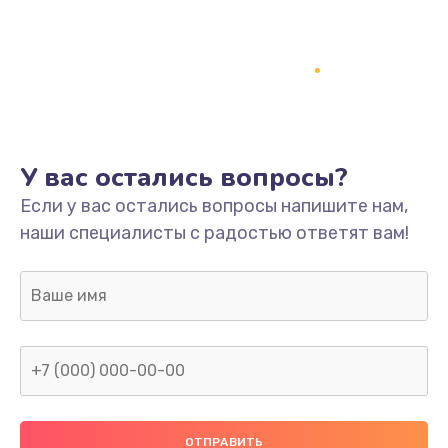
Заказать
Ремонт платы
800 руб.
Заказать
У вас остались вопросы?
Не включается
Если у вас остались вопросы напишите нам,
1400 руб.
наши специалисты с радостью ответят вам!
Заказать
Нет звука
800 руб.
Заказать
Не видит флешку
400 руб.