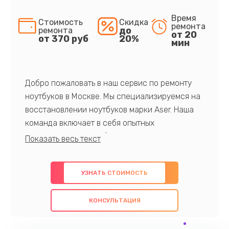
Время
Стоимость
Скидка
ремонта
до
ремонта
от 20
от 370 руб
20%
мин
Добро пожаловать в наш сервис по ремонту
ноутбуков в Москве. Мы специализируемся на
восстановлении ноутбуков марки Aser. Наша
команда включает в себя опытных
профессионалов с обширными знаниями и
многолетним опытом в данной области. Мы
предлагаем быстрый и качественный ремонт с
УЗНАТЬ СТОИМОСТЬ
использованием оригинальных компонентов, а
также гарантируем качество всех
КОНСУЛЬТАЦИЯ
проведенных работ. Наша цель - предоставить
клиентам надежное и профессиональное