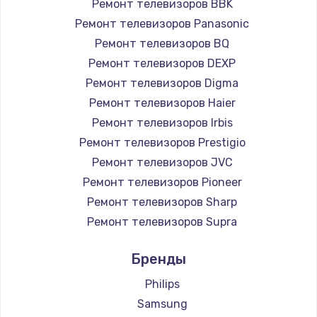
Ремонт телевизоров BBK
890 руб.
Ремонт телевизоров Panasonic
Заказать
Ремонт телевизоров BQ
Ремонт телевизоров DEXP
Замена микросхемы NFC
Ремонт телевизоров Digma
1100 руб.
Ремонт телевизоров Haier
Заказать
Ремонт телевизоров Irbis
Ремонт телевизоров Prestigio
Замена шим-контроллера
Ремонт телевизоров JVC
3900 руб.
Ремонт телевизоров Pioneer
Ремонт телевизоров Sharp
Заказать
Ремонт телевизоров Supra
Настройка Wi-Fi
Ремонт телевизоров Aiwa
Бренды
1030 руб.
Ремонт телевизоров Hisense
Ремонт телевизоров Daewoo
Philips
Заказать
Ремонт телевизоров Centek
Samsung