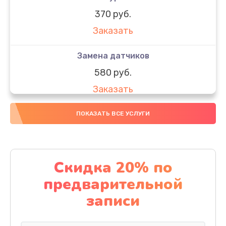
370 руб.
Заказать
Замена датчиков
580 руб.
Заказать
Комплексная чистка
ПОКАЗАТЬ ВСЕ УСЛУГИ
800 руб.
Заказать
Скидка 20% по
Замена дисплея (экрана)
предварительной
2000 руб.
записи
Заказать