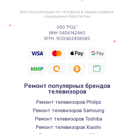
1400 руб.
Заказать
Все консультации по телефону в нашем сервисе
совершенно бесплатны
Восстановление цепи питания, пайка
ООО "РСЦ"
ИНН: 5406142460
880 руб.
ОГРН: 1035402458585
Заказать
Программный ремонт/прошивка
390 руб.
Заказать
Ремонт популярных брендов
телевизоров
Замена Bluetooth/Wi-Fi модуля
Ремонт телевизоров Philips
800 руб.
Ремонт телевизоров Samsung
Заказать
Ремонт телевизоров Toshiba
Ремонт телевизоров Xiaomi
Замена картридера