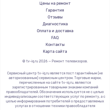
Daewoo
Цены на ремонт
Замена видеокарты
Centek
Гарантия
1600 руб.
Telefunken
Отзывы
Заказать
Hyundai
Диагностика
Doffler
Оплата и доставка
Ремонт разъема питания
Hiper
FAQ
880 руб.
Grundig
Контакты
Заказать
HITACHI
Карта сайта
Konka
© tv-iq.ru
2026
— Ремонт телевизоров.
Замена видеочипа
RED solution
2745 руб.
Thomson
Сервисный центр tv-iq.ru является пост гарантийным (не
Yandex
Заказать
авторизованным) сервисным центром. Торговые марки,
перечисленные на сайте tv-iq.ru, являются
National
зарегистрированным товарными знаками компаний
Замена северного моста
iFFALCON
правообладателей. Обозначения используется не с целью
индивидуализации соответствующих услуг по ремонту, а с
2600 руб.
Tuvio
целью информирования потребителей о предоставляемых
Nord
услугах в отношении техники правообладателя
Заказать