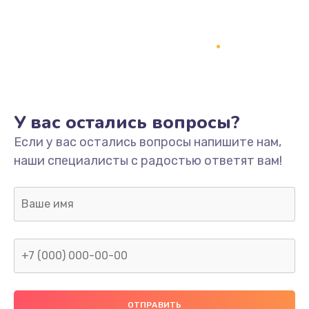
Заказать
Ремонт платы
800 руб.
Заказать
У вас остались вопросы?
Не включается
Если у вас остались вопросы напишите нам,
1400 руб.
наши специалисты с радостью ответят вам!
Заказать
Нет звука
800 руб.
Заказать
Не видит флешку
400 руб.