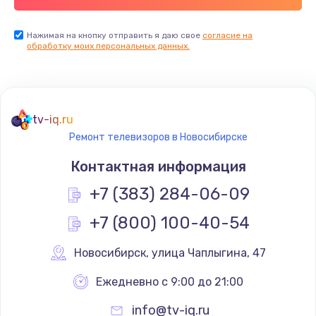
Заказать
Нажимая на кнопку отправить я даю свое
согласие на
обработку моих персональных данных.
Не реагирует на кнопки
700 руб.
Заказать
tv-iq.ru
Не сопряжается с устройством
Ремонт телевизоров в Новосибирске
900 руб.
Контактная информация
Заказать
+7 (383) 284-06-09
Помехи и искажение звука
+7 (800) 100-40-54
900 руб.
Новосибирск
,
 улица Чаплыгина, 47
Заказать
Ежедневно с 9:00 до 21:00
Не работает
info@tv-iq.ru