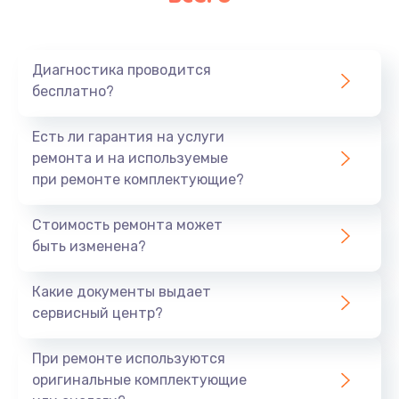
Очень тихо играет
700 руб.
Диагностика проводится
Заказать
бесплатно?
Не заряжается
Есть ли гарантия на услуги
800 руб.
ремонта и на используемые
при ремонте комплектующие?
Заказать
Стоимость ремонта может
Замена кнопок
быть изменена?
490 руб.
Заказать
Какие документы выдает
сервисный центр?
Восстановление после попадания влаги
При ремонте используются
790 руб.
оригинальные комплектующие
Заказать