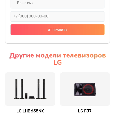
Ремонт платы электроники
1400 руб.
Заказать
Прошивка
1500 руб.
Заказать
Другие модели телевизоров
LG
Ремонт механики привода
1500 руб.
Заказать
Ремонт / замена кнопок, клавиш, индикаторов,
разъемов
1550 руб.
LG LHB655NK
LG FJ7
Заказать