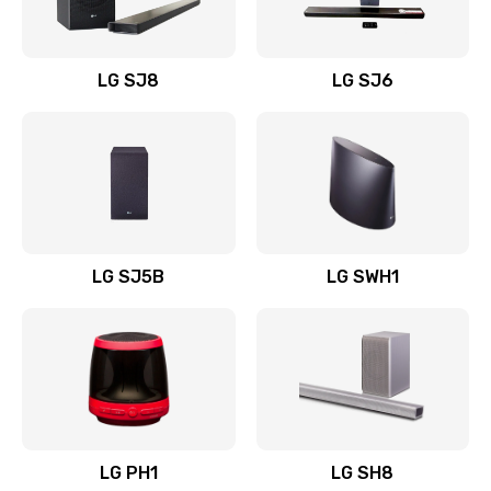
Заказать
Восстановление после заклинивания
LG SJ8
LG SJ6
1400 руб.
Заказать
Восстановление после залития
1500 руб.
Заказать
LG SJ5B
LG SWH1
Замена фильтра
1500 руб.
Заказать
Ремонт корпуса
LG PH1
LG SH8
1400 руб.