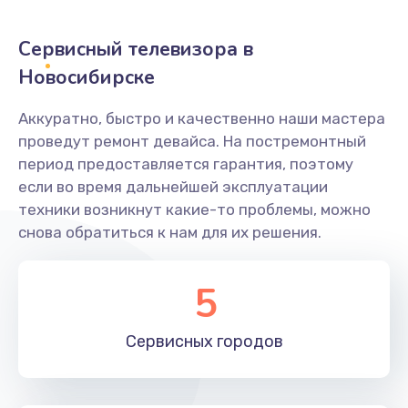
2400 руб.
Заказать
Сервисный телевизора в
Новосибирске
Ремонт системной платы
1600 руб.
Аккуратно, быстро и качественно наши мастера
проведут ремонт девайса. На постремонтный
Заказать
период предоставляется гарантия, поэтому
если во время дальнейшей эксплуатации
Снятие системных ошибок/программный ремонт
техники возникнут какие-то проблемы, можно
1400 руб.
снова обратиться к нам для их решения.
Заказать
5
Ремонт разъема SIM-карты
880 руб.
Сервисных
городов
Заказать
Модернизация