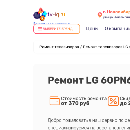
г. Новосиби
tv-iq.ru
улица Чаплыгин
Ремонт телевизоров в
Цены
О компани
Новосибирске
ВЫБЕРИТЕ БРЕНД
Ремонт телевизоров
/
Ремонт телевизоров LG 
Ремонт LG 60PN
Стоимость ремонта
Ски
от 370 руб
до 
Добро пожаловать в наш сервис по ре
специализируемся на восстановлении