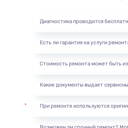
Замена динамика
Диагностика проводится бесплат
Замена корпуса
Замена аккумулятора
Есть ли гарантия на услуги ремон
Замена разъема
Стоимость ремонта может быть и
Ремонт платы
Какие документы выдает сервисны
Не включается
Нет звука
При ремонте используются оригин
Не видит флешку
Возможен ли срочный ремонт? Мог