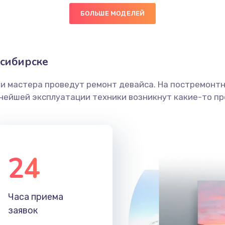
БОЛЬШЕ МОДЕЛЕЙ
20 мин
2 года
граммный
30 мин
2 года
осибирске
ши мастера проведут ремонт девайса. На постремонт
30 мин
3 года
ьнейшей эксплуатации техники возникнут какие-то пр
60 мин
2 года
60 мин
3 года
24
30 мин
1 год
Часа приема
60 мин
1 год
заявок