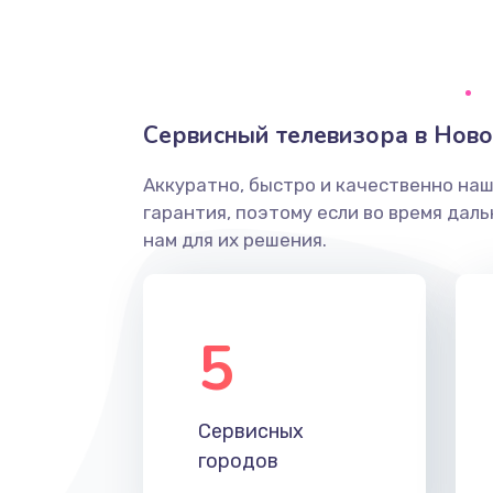
Ремонт системной платы
Снятие системных ошибок/про
Сервисный телевизора в Нов
ремонт
Аккуратно, быстро и качественно на
Ремонт разъема SIM-карты
гарантия, поэтому если во время дал
нам для их решения.
Модернизация
Устранение ошибок
5
Ремонт после залития
Сервисных
Ремонт электроплаты
городов