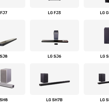
вания
60 мин
1 год
 FJ7
LG FJ3
LG 
30 мин
3 года
20 мин
3 года
30 мин
1 год
 SJ8
LG SJ6
LG 
ьного
60 мин
2 года
50 мин
1 год
авления
50 мин
2 года
 SH8
LG SH7B
LG 
50 мин
1 год