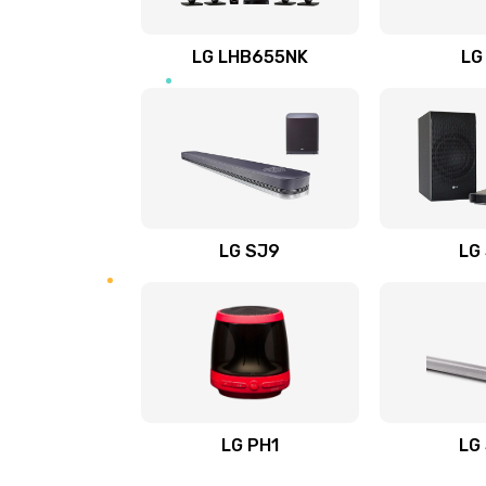
Восстановление после заклини
LG LHB655NK
LG
Восстановление после залития
Замена фильтра
Ремонт корпуса
LG SJ9
LG
Полная профилактика вертикал
пылесоса
Пайка конденсаторов
Ремонт электронного блока упр
LG PH1
LG
Ремонт или замена двигателя