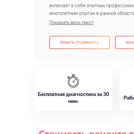
включает в себя опытных профессион
многолетним опытом в данной област
качественный ремонт с использовани
гарантируем качество всех проведенн
клиентам надежное и профессиональн
УЗНАТЬ СТОИМОСТЬ
КОН
потребности наилучшим образом. Не 
сейчас!
Бесплатная диагностика за 30
Рабо
мин.