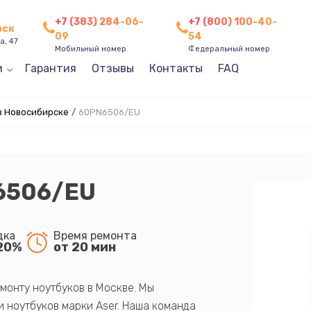
+7 (383) 284-06-
+7 (800) 100-40-
рск
09
54
а, 47
Мобильный номер
Федеральный номер
и
Гарантия
Отзывы
Контакты
FAQ
в Новосибирске
/
60PN6506/EU
6506/EU
дка
Время ремонта
20%
от 20 мин
монту ноутбуков в Москве. Мы
 ноутбуков марки Aser. Наша команда