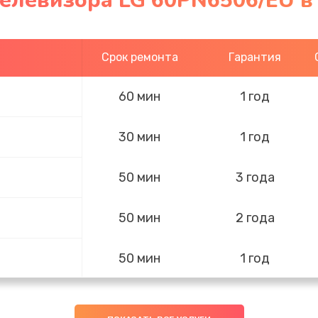
телевизора LG 60PN6506/EU в
Срок ремонта
Гарантия
60 мин
1 год
30 мин
1 год
50 мин
3 года
50 мин
2 года
50 мин
1 год
30 мин
2 года