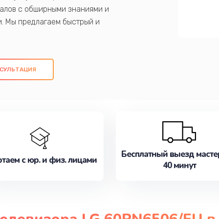
алов с обширными знаниями и
и. Мы предлагаем быстрый и
ем оригинальных компонентов, а также
ых работ. Наша цель - предоставить
ое обслуживание, удовлетворяя их
СУЛЬТАЦИЯ
медлите записаться на ремонт уже
Бесплатный выезд масте
таем с юр. и физ. лицами
40 минут