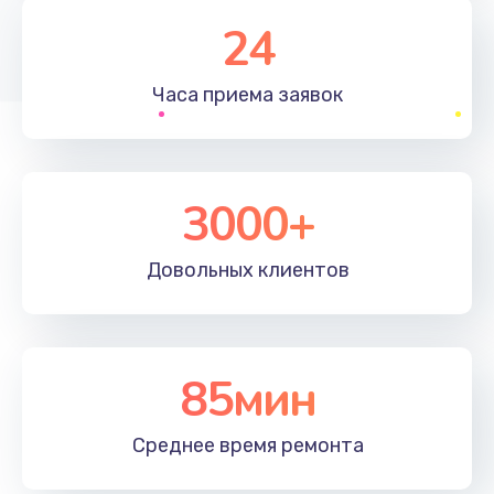
1830 руб.
24
Заказать
Часа приема
заявок
Устранение ошибок
2000 руб.
Заказать
3000+
Ремонт после залития
Довольных
клиентов
2100 руб.
Заказать
Ремонт электроплаты
85мин
1400 руб.
Среднее время
ремонта
Заказать