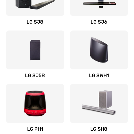
Заказать
Восстановление после заклинивания
LG SJ8
LG SJ6
1400 руб.
Заказать
Восстановление после залития
1500 руб.
Заказать
LG SJ5B
LG SWH1
Замена фильтра
1500 руб.
Заказать
Ремонт корпуса
LG PH1
LG SH8
1400 руб.