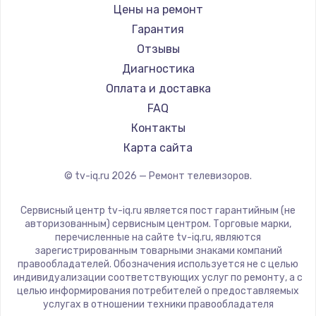
Daewoo
Цены на ремонт
Замена видеокарты
Centek
Гарантия
1600 руб.
Telefunken
Отзывы
Заказать
Hyundai
Диагностика
Doffler
Оплата и доставка
Ремонт разъема питания
Hiper
FAQ
880 руб.
Grundig
Контакты
Заказать
HITACHI
Карта сайта
Konka
© tv-iq.ru
2026
— Ремонт телевизоров.
Замена видеочипа
RED solution
2745 руб.
Thomson
Сервисный центр tv-iq.ru является пост гарантийным (не
Yandex
Заказать
авторизованным) сервисным центром. Торговые марки,
перечисленные на сайте tv-iq.ru, являются
National
зарегистрированным товарными знаками компаний
Замена северного моста
iFFALCON
правообладателей. Обозначения используется не с целью
индивидуализации соответствующих услуг по ремонту, а с
2600 руб.
Tuvio
целью информирования потребителей о предоставляемых
Nord
услугах в отношении техники правообладателя
Заказать