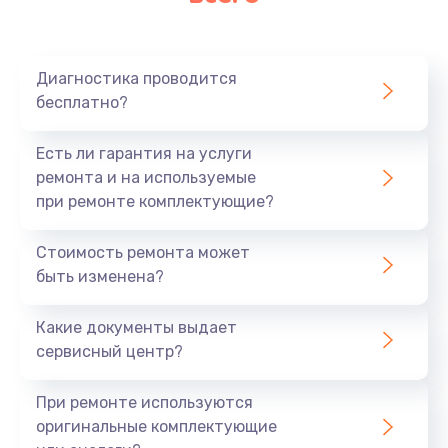
Очень тихо играет
700 руб.
Диагностика проводится
Заказать
бесплатно?
Не заряжается
Есть ли гарантия на услуги
800 руб.
ремонта и на используемые
при ремонте комплектующие?
Заказать
Стоимость ремонта может
Замена кнопок
быть изменена?
490 руб.
Заказать
Какие документы выдает
сервисный центр?
Восстановление после попадания влаги
При ремонте используются
790 руб.
оригинальные комплектующие
Заказать