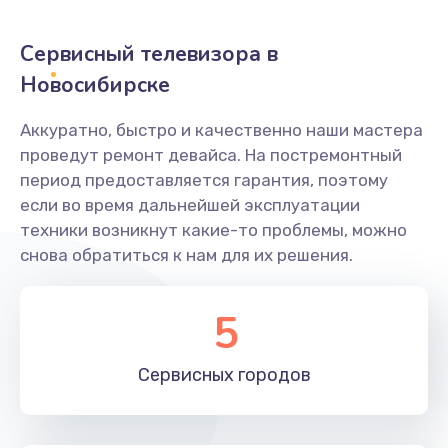
2400 руб.
Заказать
Сервисный телевизора в
Новосибирске
Ремонт системной платы
1600 руб.
Аккуратно, быстро и качественно наши мастера
проведут ремонт девайса. На постремонтный
Заказать
период предоставляется гарантия, поэтому
если во время дальнейшей эксплуатации
Снятие системных ошибок/программный ремонт
техники возникнут какие-то проблемы, можно
1400 руб.
снова обратиться к нам для их решения.
Заказать
5
Ремонт разъема SIM-карты
880 руб.
Сервисных
городов
Заказать
Модернизация