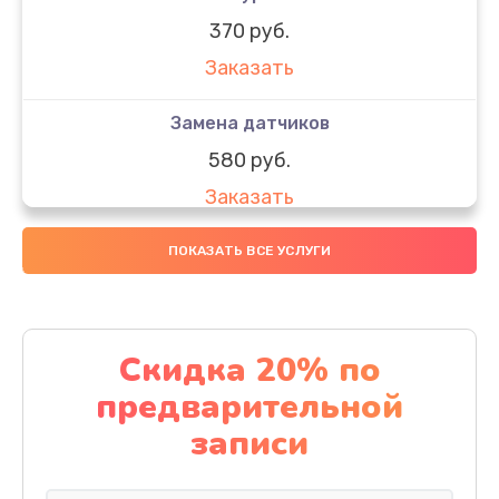
370 руб.
Заказать
Замена датчиков
580 руб.
Заказать
Комплексная чистка
ПОКАЗАТЬ ВСЕ УСЛУГИ
800 руб.
Заказать
Скидка 20% по
Замена дисплея (экрана)
предварительной
2000 руб.
записи
Заказать