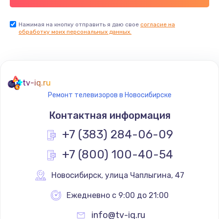
Заказать
Нажимая на кнопку отправить я даю свое
согласие на
обработку моих персональных данных.
Не реагирует на кнопки
700 руб.
Заказать
tv-iq.ru
Не сопряжается с устройством
Ремонт телевизоров в Новосибирске
900 руб.
Контактная информация
Заказать
+7 (383) 284-06-09
Помехи и искажение звука
+7 (800) 100-40-54
900 руб.
Новосибирск
,
 улица Чаплыгина, 47
Заказать
Ежедневно с 9:00 до 21:00
Не работает
info@tv-iq.ru