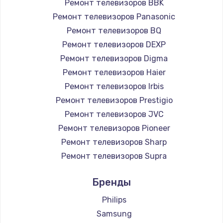
Ремонт телевизоров BBK
890 руб.
Ремонт телевизоров Panasonic
Заказать
Ремонт телевизоров BQ
Ремонт телевизоров DEXP
Замена микросхемы NFC
Ремонт телевизоров Digma
1100 руб.
Ремонт телевизоров Haier
Заказать
Ремонт телевизоров Irbis
Ремонт телевизоров Prestigio
Замена шим-контроллера
Ремонт телевизоров JVC
3900 руб.
Ремонт телевизоров Pioneer
Ремонт телевизоров Sharp
Заказать
Ремонт телевизоров Supra
Настройка Wi-Fi
Ремонт телевизоров Aiwa
Бренды
1030 руб.
Ремонт телевизоров Hisense
Ремонт телевизоров Daewoo
Philips
Заказать
Ремонт телевизоров Centek
Samsung