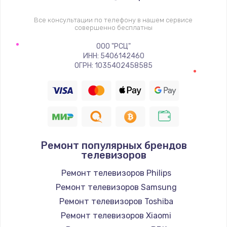
1400 руб.
Заказать
Все консультации по телефону в нашем сервисе
совершенно бесплатны
Восстановление цепи питания, пайка
ООО "РСЦ"
ИНН: 5406142460
880 руб.
ОГРН: 1035402458585
Заказать
Программный ремонт/прошивка
390 руб.
Заказать
Ремонт популярных брендов
телевизоров
Замена Bluetooth/Wi-Fi модуля
Ремонт телевизоров Philips
800 руб.
Ремонт телевизоров Samsung
Заказать
Ремонт телевизоров Toshiba
Ремонт телевизоров Xiaomi
Замена картридера