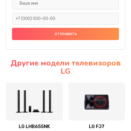
Ремонт платы электроники
1400 руб.
Заказать
Прошивка
1500 руб.
Заказать
Другие модели телевизоров
LG
Ремонт механики привода
1500 руб.
Заказать
Ремонт / замена кнопок, клавиш, индикаторов,
разъемов
1550 руб.
LG LHB655NK
LG FJ7
Заказать