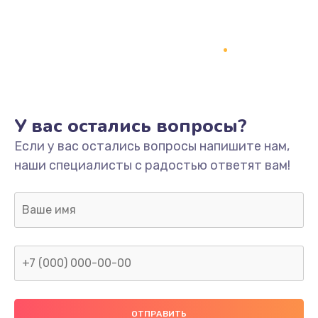
Заказать
Ремонт платы
800 руб.
Заказать
У вас остались вопросы?
Не включается
Если у вас остались вопросы напишите нам,
1400 руб.
наши специалисты с радостью ответят вам!
Заказать
Нет звука
800 руб.
Заказать
Не видит флешку
400 руб.