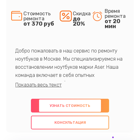
Время
Стоимость
Скидка
ремонта
до
ремонта
от 20
от 370 руб
20%
мин
Добро пожаловать в наш сервис по ремонту
ноутбуков в Москве. Мы специализируемся на
восстановлении ноутбуков марки Aser. Наша
команда включает в себя опытных
профессионалов с обширными знаниями и
многолетним опытом в данной области. Мы
предлагаем быстрый и качественный ремонт с
УЗНАТЬ СТОИМОСТЬ
использованием оригинальных компонентов, а
также гарантируем качество всех
КОНСУЛЬТАЦИЯ
проведенных работ. Наша цель - предоставить
клиентам надежное и профессиональное