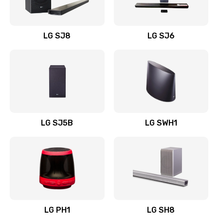
Заказать
Восстановление после заклинивания
LG SJ8
LG SJ6
1400 руб.
Заказать
Восстановление после залития
1500 руб.
Заказать
LG SJ5B
LG SWH1
Замена фильтра
1500 руб.
Заказать
Ремонт корпуса
LG PH1
LG SH8
1400 руб.