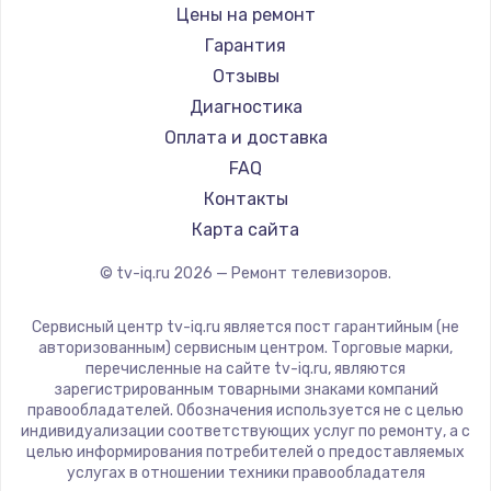
Daewoo
Цены на ремонт
Замена видеокарты
Centek
Гарантия
1600 руб.
Telefunken
Отзывы
Заказать
Hyundai
Диагностика
Doffler
Оплата и доставка
Ремонт разъема питания
Hiper
FAQ
880 руб.
Grundig
Контакты
Заказать
HITACHI
Карта сайта
Konka
© tv-iq.ru
2026
— Ремонт телевизоров.
Замена видеочипа
RED solution
2745 руб.
Thomson
Сервисный центр tv-iq.ru является пост гарантийным (не
Yandex
Заказать
авторизованным) сервисным центром. Торговые марки,
перечисленные на сайте tv-iq.ru, являются
National
зарегистрированным товарными знаками компаний
Замена северного моста
iFFALCON
правообладателей. Обозначения используется не с целью
индивидуализации соответствующих услуг по ремонту, а с
2600 руб.
Tuvio
целью информирования потребителей о предоставляемых
Nord
услугах в отношении техники правообладателя
Заказать