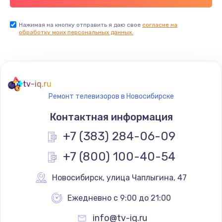
Заказать
Нажимая на кнопку отправить я даю свое
согласие на
обработку моих персональных данных.
Не реагирует на кнопки
700 руб.
Заказать
tv-iq.ru
Не сопряжается с устройством
Ремонт телевизоров в Новосибирске
900 руб.
Контактная информация
Заказать
+7 (383) 284-06-09
Помехи и искажение звука
+7 (800) 100-40-54
900 руб.
Новосибирск
,
 улица Чаплыгина, 47
Заказать
Ежедневно с 9:00 до 21:00
Не работает
info@tv-iq.ru