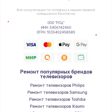
1400 руб.
Заказать
Все консультации по телефону в нашем сервисе
совершенно бесплатны
Восстановление цепи питания, пайка
ООО "РСЦ"
ИНН: 5406142460
880 руб.
ОГРН: 1035402458585
Заказать
Программный ремонт/прошивка
390 руб.
Заказать
Ремонт популярных брендов
телевизоров
Замена Bluetooth/Wi-Fi модуля
Ремонт телевизоров Philips
800 руб.
Ремонт телевизоров Samsung
Заказать
Ремонт телевизоров Toshiba
Ремонт телевизоров Xiaomi
Замена картридера