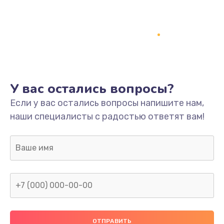
Заказать
Ремонт платы
800 руб.
Заказать
У вас остались вопросы?
Не включается
Если у вас остались вопросы напишите нам,
1400 руб.
наши специалисты с радостью ответят вам!
Заказать
Нет звука
800 руб.
Заказать
Не видит флешку
400 руб.