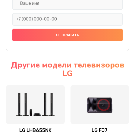
Ремонт платы электроники
1400 руб.
Заказать
Прошивка
1500 руб.
Заказать
Другие модели телевизоров
LG
Ремонт механики привода
1500 руб.
Заказать
Ремонт / замена кнопок, клавиш, индикаторов,
разъемов
1550 руб.
LG LHB655NK
LG FJ7
Заказать