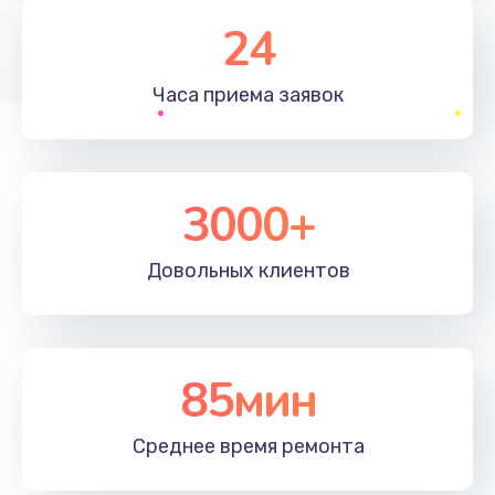
1830 руб.
24
Заказать
Часа приема
заявок
Устранение ошибок
2000 руб.
Заказать
3000+
Ремонт после залития
Довольных
клиентов
2100 руб.
Заказать
Ремонт электроплаты
85мин
1400 руб.
Среднее время
ремонта
Заказать