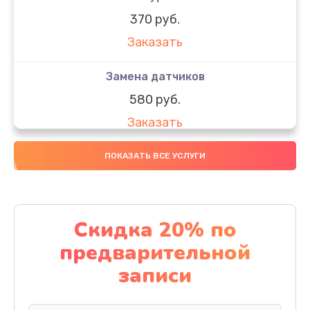
370 руб.
Заказать
Замена датчиков
580 руб.
Заказать
Комплексная чистка
ПОКАЗАТЬ ВСЕ УСЛУГИ
800 руб.
Заказать
Скидка 20% по
Замена дисплея (экрана)
предварительной
2000 руб.
записи
Заказать