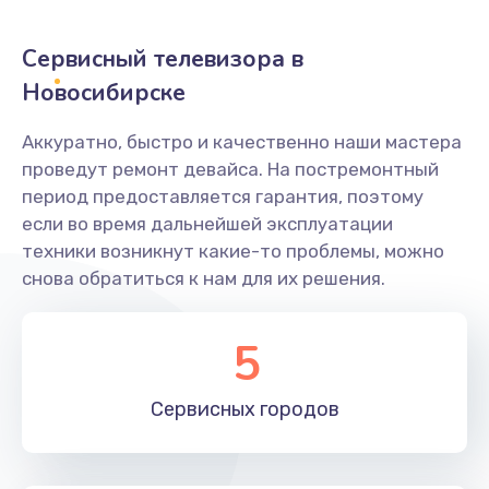
2400 руб.
Заказать
Сервисный телевизора в
Новосибирске
Ремонт системной платы
1600 руб.
Аккуратно, быстро и качественно наши мастера
проведут ремонт девайса. На постремонтный
Заказать
период предоставляется гарантия, поэтому
если во время дальнейшей эксплуатации
Снятие системных ошибок/программный ремонт
техники возникнут какие-то проблемы, можно
1400 руб.
снова обратиться к нам для их решения.
Заказать
5
Ремонт разъема SIM-карты
880 руб.
Сервисных
городов
Заказать
Модернизация