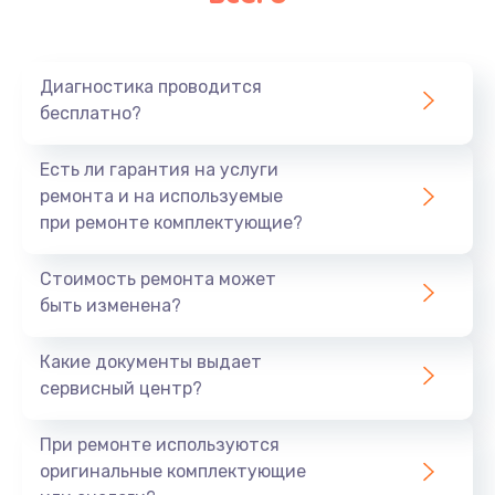
Очень тихо играет
700 руб.
Диагностика проводится
Заказать
бесплатно?
Не заряжается
Есть ли гарантия на услуги
800 руб.
ремонта и на используемые
при ремонте комплектующие?
Заказать
Стоимость ремонта может
Замена кнопок
быть изменена?
490 руб.
Заказать
Какие документы выдает
сервисный центр?
Восстановление после попадания влаги
При ремонте используются
790 руб.
оригинальные комплектующие
Заказать