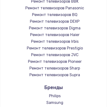
Ремонт телевизоров BBK
890 руб.
Ремонт телевизоров Panasonic
Заказать
Ремонт телевизоров BQ
Ремонт телевизоров DEXP
Замена микросхемы NFC
Ремонт телевизоров Digma
1100 руб.
Ремонт телевизоров Haier
Заказать
Ремонт телевизоров Irbis
Ремонт телевизоров Prestigio
Замена шим-контроллера
Ремонт телевизоров JVC
3900 руб.
Ремонт телевизоров Pioneer
Ремонт телевизоров Sharp
Заказать
Ремонт телевизоров Supra
Настройка Wi-Fi
Ремонт телевизоров Aiwa
Бренды
1030 руб.
Ремонт телевизоров Hisense
Ремонт телевизоров Daewoo
Philips
Заказать
Ремонт телевизоров Centek
Samsung