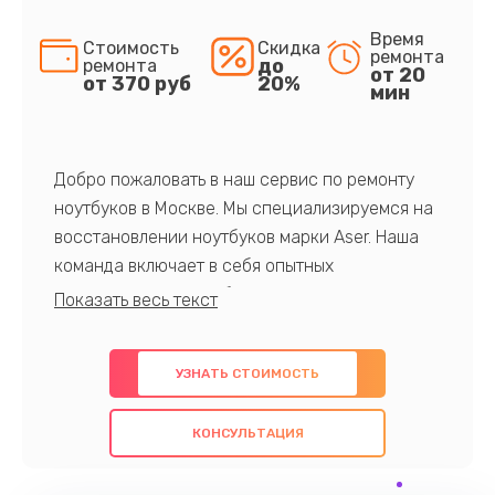
Время
Стоимость
Скидка
ремонта
до
ремонта
от 20
от 370 руб
20%
мин
Добро пожаловать в наш сервис по ремонту
ноутбуков в Москве. Мы специализируемся на
восстановлении ноутбуков марки Aser. Наша
команда включает в себя опытных
профессионалов с обширными знаниями и
многолетним опытом в данной области. Мы
предлагаем быстрый и качественный ремонт с
УЗНАТЬ СТОИМОСТЬ
использованием оригинальных компонентов, а
также гарантируем качество всех
КОНСУЛЬТАЦИЯ
проведенных работ. Наша цель - предоставить
клиентам надежное и профессиональное