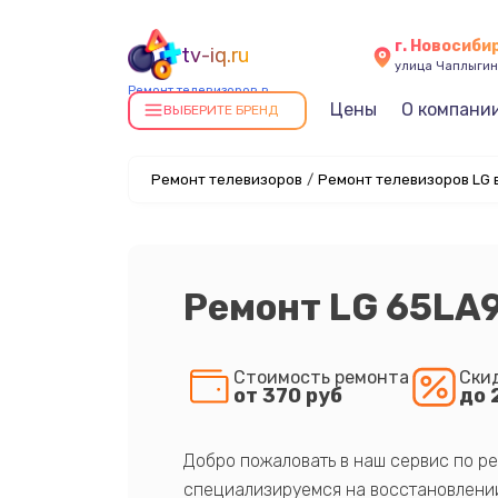
г. Новосиби
tv-iq.ru
улица Чаплыгин
Ремонт телевизоров в
Цены
О компани
Новосибирске
ВЫБЕРИТЕ БРЕНД
Ремонт телевизоров
/
Ремонт телевизоров LG 
Ремонт LG 65LA
Стоимость ремонта
Ски
от 370 руб
до 
Добро пожаловать в наш сервис по ре
специализируемся на восстановлении