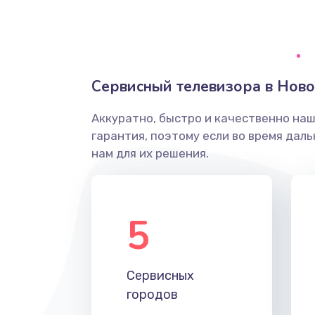
Ремонт системной платы
Снятие системных ошибок/про
Сервисный телевизора в Нов
ремонт
Аккуратно, быстро и качественно на
Ремонт разъема SIM-карты
гарантия, поэтому если во время дал
нам для их решения.
Модернизация
Устранение ошибок
5
Ремонт после залития
Сервисных
Ремонт электроплаты
городов