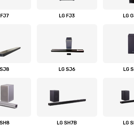
вания
60 мин
2 года
 FJ7
LG FJ3
LG 
40 мин
2 года
60 мин
1 год
20 мин
3 года
 SJ8
LG SJ6
LG 
ьного
60 мин
1 год
30 мин
3 года
авления
30 мин
1 год
 SH8
LG SH7B
LG 
40 мин
1 год