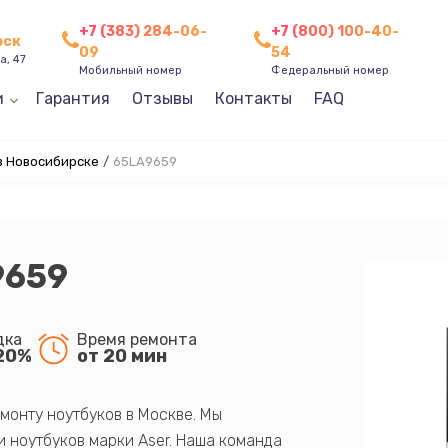
+7 (383) 284-06-
+7 (800) 100-40-
рск
09
54
а, 47
Мобильный номер
Федеральный номер
и
Гарантия
Отзывы
Контакты
FAQ
в Новосибирске
/
65LA9659
9659
дка
Время ремонта
20%
от 20 мин
монту ноутбуков в Москве. Мы
 ноутбуков марки Aser. Наша команда