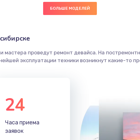
БОЛЬШЕ МОДЕЛЕЙ
20 мин
2 года
граммный
40 мин
3 года
осибирске
ши мастера проведут ремонт девайса. На постремонт
30 мин
2 года
ьнейшей эксплуатации техники возникнут какие-то пр
50 мин
3 года
30 мин
1 год
24
30 мин
3 года
Часа приема
60 мин
3 года
заявок