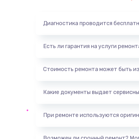
Замена динамика
Диагностика проводится бесплат
Замена корпуса
Замена аккумулятора
Есть ли гарантия на услуги ремон
Замена разъема
Стоимость ремонта может быть и
Ремонт платы
Какие документы выдает сервисны
Не включается
Нет звука
При ремонте используются оригин
Не видит флешку
Возможен ли срочный ремонт? Мог