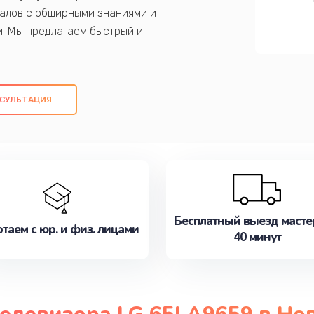
алов с обширными знаниями и
и. Мы предлагаем быстрый и
ем оригинальных компонентов, а также
ых работ. Наша цель - предоставить
ое обслуживание, удовлетворяя их
СУЛЬТАЦИЯ
медлите записаться на ремонт уже
Бесплатный выезд масте
таем с юр. и физ. лицами
40 минут