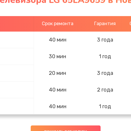
телевизора LG 65LA9659 в Но
Срок ремонта
Гарантия
40 мин
3 года
30 мин
1 год
20 мин
3 года
40 мин
2 года
40 мин
1 год
60 мин
1 год