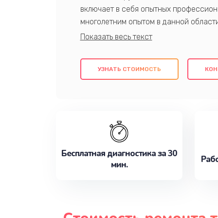
включает в себя опытных профессион
многолетним опытом в данной област
качественный ремонт с использовани
гарантируем качество всех проведенн
клиентам надежное и профессиональн
УЗНАТЬ СТОИМОСТЬ
КОН
потребности наилучшим образом. Не 
сейчас!
Бесплатная диагностика за 30
Рабо
мин.