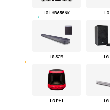
Восстановление после заклини
LG LHB655NK
LG
Восстановление после залития
Замена фильтра
Ремонт корпуса
LG SJ9
LG
Полная профилактика вертикал
пылесоса
Пайка конденсаторов
Ремонт электронного блока упр
LG PH1
LG
Ремонт или замена двигателя