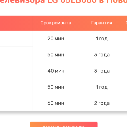
телевизора LG 65LB680 в Нов
Срок ремонта
Гарантия
20 мин
1 год
50 мин
3 года
40 мин
3 года
50 мин
1 год
60 мин
2 года
50 мин
1 год