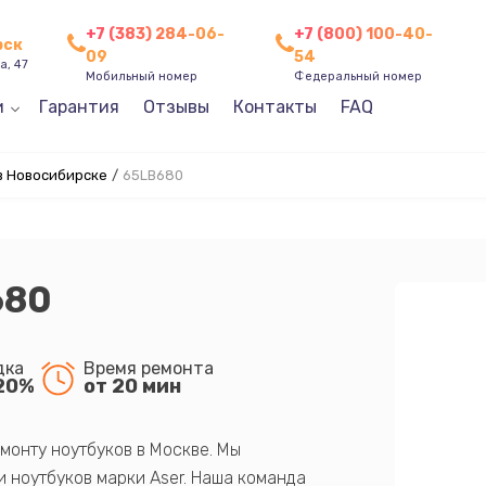
+7 (383) 284-06-
+7 (800) 100-40-
рск
09
54
а, 47
Мобильный номер
Федеральный номер
и
Гарантия
Отзывы
Контакты
FAQ
в Новосибирске
/
65LB680
680
дка
Время ремонта
20%
от 20 мин
монту ноутбуков в Москве. Мы
 ноутбуков марки Aser. Наша команда