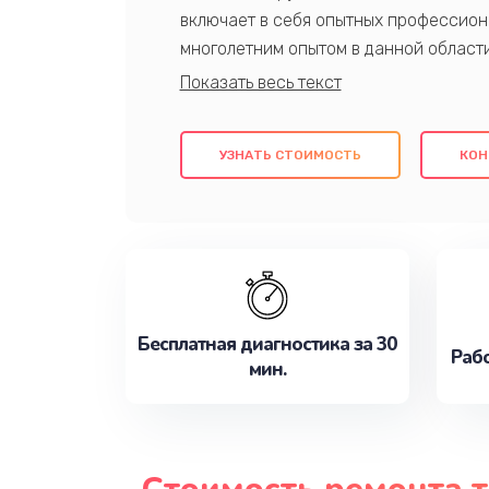
включает в себя опытных профессион
многолетним опытом в данной област
качественный ремонт с использовани
гарантируем качество всех проведенн
клиентам надежное и профессиональн
УЗНАТЬ СТОИМОСТЬ
КОН
потребности наилучшим образом. Не 
сейчас!
Бесплатная диагностика за 30
Рабо
мин.