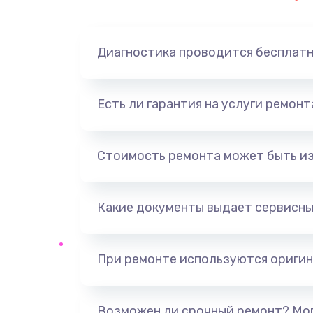
Замена динамика
Диагностика проводится бесплат
Замена корпуса
Замена аккумулятора
Есть ли гарантия на услуги ремон
Замена разъема
Стоимость ремонта может быть и
Ремонт платы
Какие документы выдает сервисны
Не включается
Нет звука
При ремонте используются оригин
Не видит флешку
Возможен ли срочный ремонт? Мог