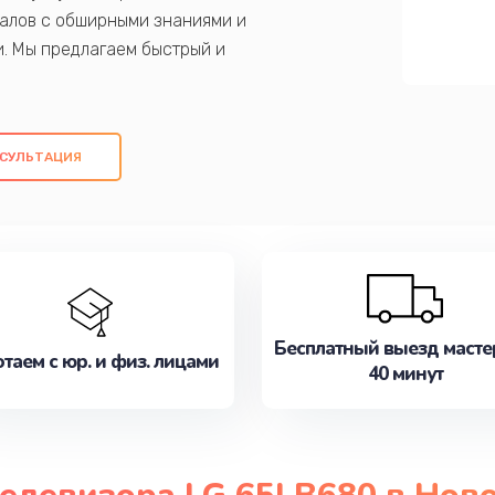
алов с обширными знаниями и
и. Мы предлагаем быстрый и
ем оригинальных компонентов, а также
ых работ. Наша цель - предоставить
ое обслуживание, удовлетворяя их
СУЛЬТАЦИЯ
медлите записаться на ремонт уже
Бесплатный выезд масте
таем с юр. и физ. лицами
40 минут