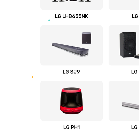
Восстановление после заклини
LG LHB655NK
LG
Восстановление после залития
Замена фильтра
Ремонт корпуса
LG SJ9
LG
Полная профилактика вертикал
пылесоса
Пайка конденсаторов
Ремонт электронного блока упр
LG PH1
LG
Ремонт или замена двигателя