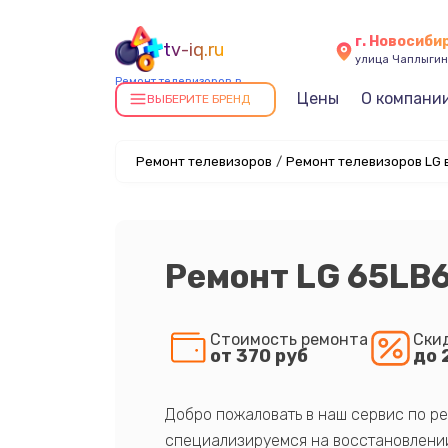
г. Новосиби
tv-iq.ru
улица Чаплыгин
Ремонт телевизоров в
Цены
О компани
Новосибирске
ВЫБЕРИТЕ БРЕНД
Ремонт телевизоров
/
Ремонт телевизоров LG 
Ремонт LG 65LB
Стоимость ремонта
Ски
от 370 руб
до 
Добро пожаловать в наш сервис по ре
специализируемся на восстановлении