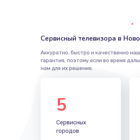
Ремонт системной платы
Снятие системных ошибок/про
Сервисный телевизора в Нов
ремонт
Аккуратно, быстро и качественно на
Ремонт разъема SIM-карты
гарантия, поэтому если во время дал
нам для их решения.
Модернизация
Устранение ошибок
5
Ремонт после залития
Сервисных
Ремонт электроплаты
городов