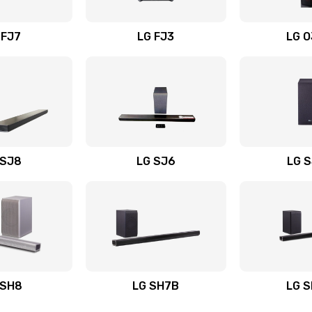
вания
30 мин
2 года
 FJ7
LG FJ3
LG 
40 мин
3 года
60 мин
1 год
50 мин
1 год
 SJ8
LG SJ6
LG 
ьного
30 мин
3 года
20 мин
1 год
авления
60 мин
2 года
 SH8
LG SH7B
LG 
30 мин
1 год