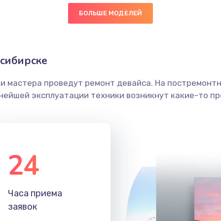
БОЛЬШЕ МОДЕЛЕЙ
50 мин
3 года
граммный
60 мин
2 года
осибирске
ши мастера проведут ремонт девайса. На постремонт
30 мин
2 года
ьнейшей эксплуатации техники возникнут какие-то пр
30 мин
1 год
40 мин
3 года
24
30 мин
1 год
Часа приема
60 мин
3 года
заявок