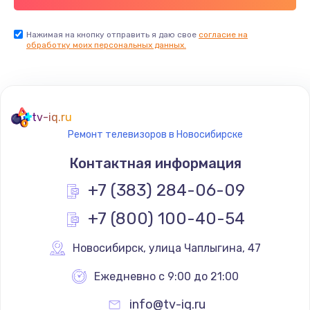
Заказать
Нажимая на кнопку отправить я даю свое
согласие на
обработку моих персональных данных.
Не реагирует на кнопки
700 руб.
Заказать
tv-iq.ru
Не сопряжается с устройством
Ремонт телевизоров в Новосибирске
900 руб.
Контактная информация
Заказать
+7 (383) 284-06-09
Помехи и искажение звука
+7 (800) 100-40-54
900 руб.
Новосибирск
,
 улица Чаплыгина, 47
Заказать
Ежедневно с 9:00 до 21:00
Не работает
info@tv-iq.ru