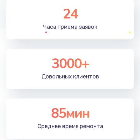
1830 руб.
24
Заказать
Часа приема
заявок
Устранение ошибок
2000 руб.
Заказать
3000+
Ремонт после залития
Довольных
клиентов
2100 руб.
Заказать
Ремонт электроплаты
85мин
1400 руб.
Среднее время
ремонта
Заказать