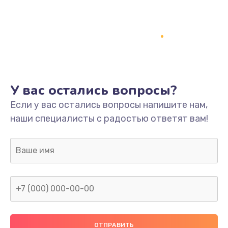
Заказать
Ремонт платы
800 руб.
Заказать
У вас остались вопросы?
Не включается
Если у вас остались вопросы напишите нам,
1400 руб.
наши специалисты с радостью ответят вам!
Заказать
Нет звука
800 руб.
Заказать
Не видит флешку
400 руб.