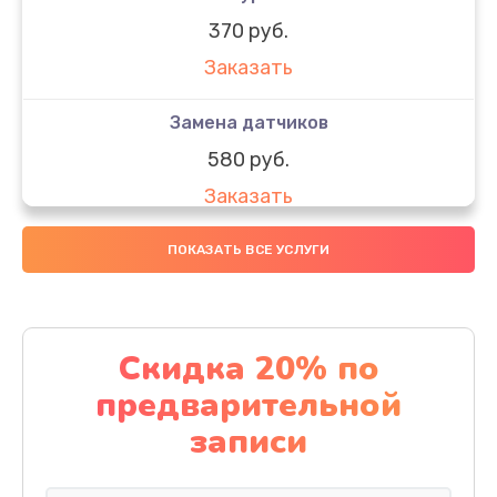
370 руб.
Заказать
Замена датчиков
580 руб.
Заказать
Комплексная чистка
ПОКАЗАТЬ ВСЕ УСЛУГИ
800 руб.
Заказать
Скидка 20% по
Замена дисплея (экрана)
предварительной
2000 руб.
записи
Заказать