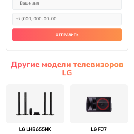
Ремонт платы электроники
1400 руб.
Заказать
Прошивка
1500 руб.
Заказать
Другие модели телевизоров
LG
Ремонт механики привода
1500 руб.
Заказать
Ремонт / замена кнопок, клавиш, индикаторов,
разъемов
1550 руб.
LG LHB655NK
LG FJ7
Заказать