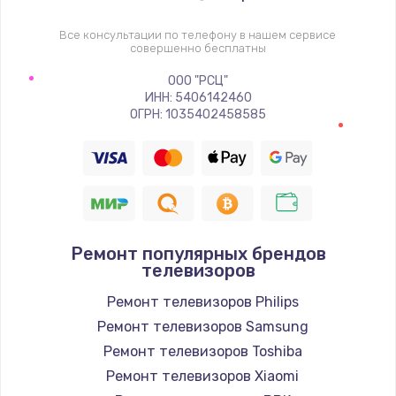
1400 руб.
Заказать
Все консультации по телефону в нашем сервисе
совершенно бесплатны
Восстановление цепи питания, пайка
ООО "РСЦ"
ИНН: 5406142460
880 руб.
ОГРН: 1035402458585
Заказать
Программный ремонт/прошивка
390 руб.
Заказать
Ремонт популярных брендов
телевизоров
Замена Bluetooth/Wi-Fi модуля
Ремонт телевизоров Philips
800 руб.
Ремонт телевизоров Samsung
Заказать
Ремонт телевизоров Toshiba
Ремонт телевизоров Xiaomi
Замена картридера