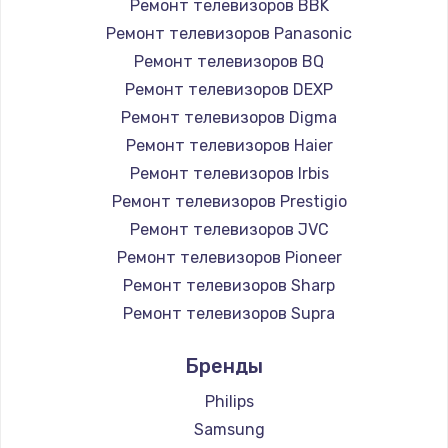
Ремонт телевизоров BBK
890 руб.
Ремонт телевизоров Panasonic
Заказать
Ремонт телевизоров BQ
Ремонт телевизоров DEXP
Замена микросхемы NFC
Ремонт телевизоров Digma
1100 руб.
Ремонт телевизоров Haier
Заказать
Ремонт телевизоров Irbis
Ремонт телевизоров Prestigio
Замена шим-контроллера
Ремонт телевизоров JVC
3900 руб.
Ремонт телевизоров Pioneer
Ремонт телевизоров Sharp
Заказать
Ремонт телевизоров Supra
Настройка Wi-Fi
Ремонт телевизоров Aiwa
Бренды
1030 руб.
Ремонт телевизоров Hisense
Ремонт телевизоров Daewoo
Philips
Заказать
Ремонт телевизоров Centek
Samsung