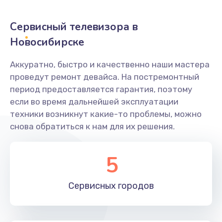
2400 руб.
Заказать
Сервисный телевизора в
Новосибирске
Ремонт системной платы
1600 руб.
Аккуратно, быстро и качественно наши мастера
проведут ремонт девайса. На постремонтный
Заказать
период предоставляется гарантия, поэтому
если во время дальнейшей эксплуатации
Снятие системных ошибок/программный ремонт
техники возникнут какие-то проблемы, можно
1400 руб.
снова обратиться к нам для их решения.
Заказать
5
Ремонт разъема SIM-карты
880 руб.
Сервисных
городов
Заказать
Модернизация