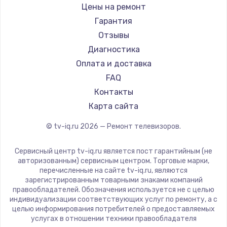
Daewoo
Цены на ремонт
Замена видеокарты
Centek
Гарантия
1600 руб.
Telefunken
Отзывы
Заказать
Hyundai
Диагностика
Doffler
Оплата и доставка
Ремонт разъема питания
Hiper
FAQ
880 руб.
Grundig
Контакты
Заказать
HITACHI
Карта сайта
Konka
© tv-iq.ru
2026
— Ремонт телевизоров.
Замена видеочипа
RED solution
2745 руб.
Thomson
Сервисный центр tv-iq.ru является пост гарантийным (не
Yandex
Заказать
авторизованным) сервисным центром. Торговые марки,
перечисленные на сайте tv-iq.ru, являются
National
зарегистрированным товарными знаками компаний
Замена северного моста
iFFALCON
правообладателей. Обозначения используется не с целью
индивидуализации соответствующих услуг по ремонту, а с
2600 руб.
Tuvio
целью информирования потребителей о предоставляемых
Nord
услугах в отношении техники правообладателя
Заказать