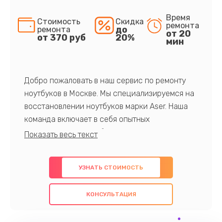
Время
Стоимость
Скидка
ремонта
до
ремонта
от 20
от 370 руб
20%
мин
Добро пожаловать в наш сервис по ремонту
ноутбуков в Москве. Мы специализируемся на
восстановлении ноутбуков марки Aser. Наша
команда включает в себя опытных
профессионалов с обширными знаниями и
многолетним опытом в данной области. Мы
предлагаем быстрый и качественный ремонт с
УЗНАТЬ СТОИМОСТЬ
использованием оригинальных компонентов, а
также гарантируем качество всех
КОНСУЛЬТАЦИЯ
проведенных работ. Наша цель - предоставить
клиентам надежное и профессиональное