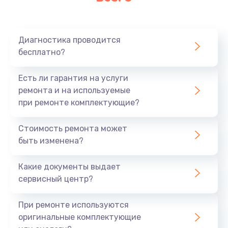
Очень тихо играет
700 руб.
Диагностика проводится
Заказать
бесплатно?
Не заряжается
Есть ли гарантия на услуги
800 руб.
ремонта и на используемые
при ремонте комплектующие?
Заказать
Стоимость ремонта может
Замена кнопок
быть изменена?
490 руб.
Заказать
Какие документы выдает
сервисный центр?
Восстановление после попадания влаги
При ремонте используются
790 руб.
оригинальные комплектующие
Заказать