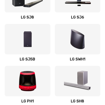
Заказать
Восстановление после заклинивания
LG SJ8
LG SJ6
1400 руб.
Заказать
Восстановление после залития
1500 руб.
Заказать
LG SJ5B
LG SWH1
Замена фильтра
1500 руб.
Заказать
Ремонт корпуса
LG PH1
LG SH8
1400 руб.